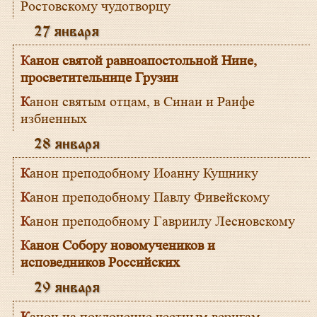
Ростовскому чудотворцу
27 января
Канон святой равноапостольной Нине,
просветительнице Грузии
Канон святым отцам, в Синаи и Раифе
избиенных
28 января
Канон преподобному Иоанну Кущнику
Канон преподобному Павлу Фивейскому
Канон преподобному Гавриилу Лесновскому
Канон Собору новомучеников и
исповедников Российских
29 января