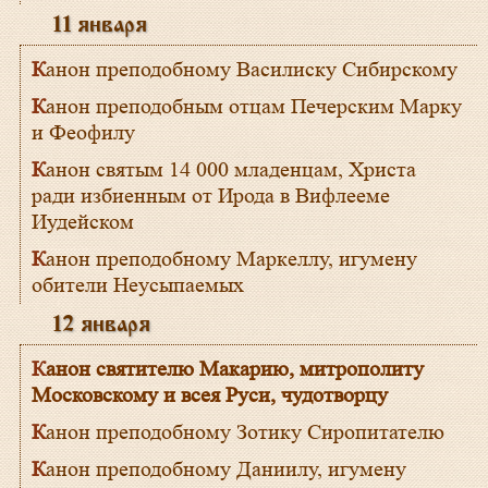
11 января
Канон преподобному Василиску Сибирскому
Канон преподобным отцам Печерским Марку
и Феофилу
Канон святым 14 000 младенцам, Христа
ради избиенным от Ирода в Вифлееме
Иудейском
Канон преподобному Маркеллу, игумену
обители Неусыпаемых
12 января
Канон святителю Макарию, митрополиту
Московскому и всея Руси, чудотворцу
Канон преподобному Зотику Сиропитателю
Канон преподобному Даниилу, игумену