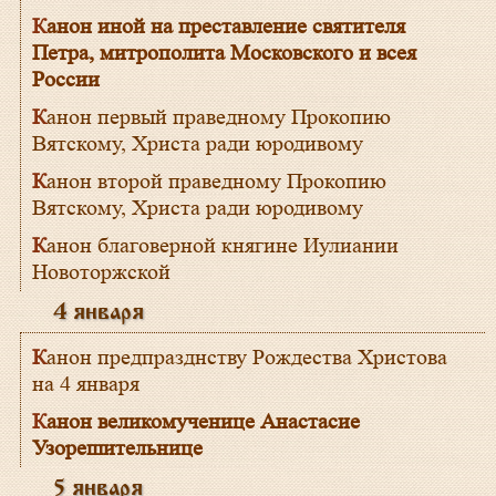
Канон иной на преставление святителя
Петра, митрополита Московского и всея
России
Канон первый праведному Прокопию
Вятскому, Христа ради юродивому
Канон второй праведному Прокопию
Вятскому, Христа ради юродивому
Канон благоверной княгине Иулиании
Новоторжской
4 января
Канон предпразднству Рождества Христова
на 4 января
Канон великомученице Анастасие
Узорешительнице
5 января