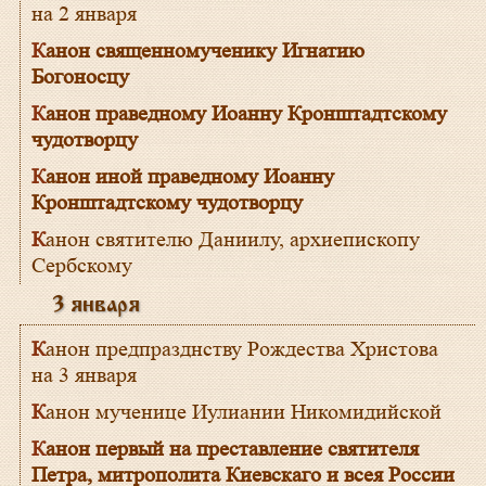
на 2 января
Канон священномученику Игнатию
Богоносцу
Канон праведному Иоанну Кронштадтскому
чудотворцу
Канон иной праведному Иоанну
Кронштадтскому чудотворцу
Канон святителю Даниилу, архиепископу
Сербскому
3 января
Канон предпразднству Рождества Христова
на 3 января
Канон мученице Иулиании Никомидийской
Канон первый на преставление святителя
Петра, митрополита Киевскаго и всея России