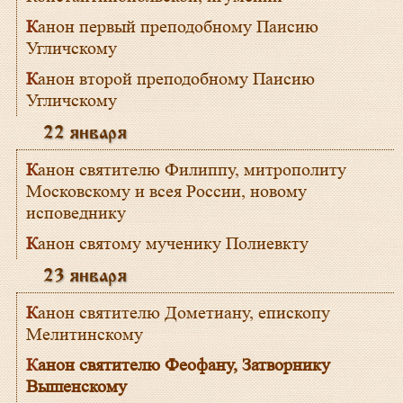
Канон первый преподобному Паисию
Угличскому
Канон второй преподобному Паисию
Угличскому
22 января
Канон святителю Филиппу, митрополиту
Московскому и всея России, новому
исповеднику
Канон святому мученику Полиевкту
23 января
Канон святителю Дометиану, епископу
Мелитинскому
Канон святителю Феофану, Затворнику
Вышенскому