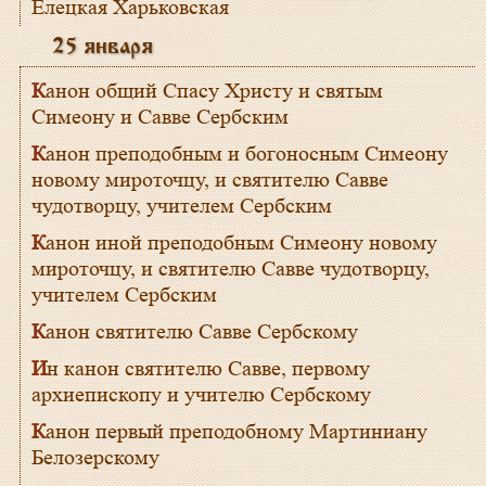
Елецкая Харьковская
25 января
Канон общий Спасу Христу и святым
Симеону и Савве Сербским
Канон преподобным и богоносным Симеону
новому мироточцу, и святителю Савве
чудотворцу, учителем Сербским
Канон иной преподобным Симеону новому
мироточцу, и святителю Савве чудотворцу,
учителем Сербским
Канон святителю Савве Сербскому
Ин канон святителю Савве, первому
архиепископу и учителю Сербскому
Канон первый преподобному Мартиниану
Белозерскому