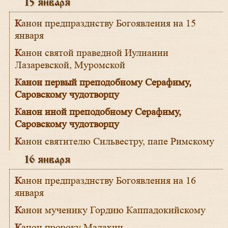
15 января
Канон предпразднству Богоявления на 15
января
Канон святой праведной Иулиании
Лазаревской, Муромской
Канон первый преподобному Серафиму,
Саровскому чудотворцу
Канон иной преподобному Серафиму,
Саровскому чудотворцу
Канон святителю Сильвестру, папе Римскому
16 января
Канон предпразднству Богоявления на 16
января
Канон мученику Гордию Каппадокийскому
Канон пророку Малахии