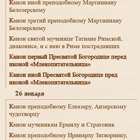
Канон иной преподобному Мартиниану
Белозерскому
Канон третий преподобному Мартиниану
Белозерскому
Канон святой мученице Татиане Римской,
диаконисе, и с нею в Риме пострадавших
Канон первый Пресвятой Богородице перед
иконой «Млекопитательница»
Канон иной Пресвятой Богородице пред
иконой «Млекопитательница»
26 января
Канон преподобному Елеазару, Анзерскому
чудотворцу
Канон мученикам Ермилу и Стратоник
Канон преподобному Иринарху Затворнику,