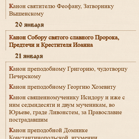
Канон святителю Феофану, Затворнику
Вышенскому
20 января
Канон Собору святого славного Пророка,
Предтечи и Крестителя Иоанна
21 января
Канон преподобному Григорию, чудотворцу
Печерскому
Канон преподобному Георгию Хозевиту
Канон священномученику Исидору и иже с
ним седмидесяти и двум мученикам, во
Юрьеве, граде Ливонстем, за Православие
пострадавшим
Канон преподобной Домнике
Константинопольской, игумении