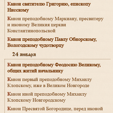
Канон святителю Григорию, епископу
Нисскому
Канон преподобному Маркиану, пресвитеру
и иконому Великия церкви
Константинопольской
Канон преподобному Павлу Обнорскому,
Вологодскому чудотворцу
24 января
Канон преподобному Феодосию Великому,
общих житий начальнику
Канон первый преподобному Михаилу
Клопскому, иже в Великом Новгороде
Канон иной преподобному Михаилу
Клопскому Новгородскому
Канон Пресвятой Богородице, перед иконой