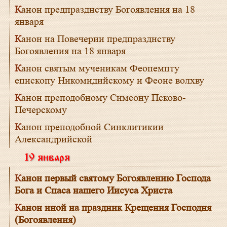
Канон предпразднству Богоявления на 18
января
Канон на Повечерии предпразднству
Богоявления на 18 января
Канон святым мученикам Феопемпту
епископу Никомидийскому и Феоне волхву
Канон преподобному Симеону Псково-
Печерскому
Канон преподобной Синклитикии
Александрийской
19 января
Канон первый святому Богоявлению Господа
Бога и Спаса нашего Иисуса Христа
Канон иной на праздник Крещения Господня
(Богоявления)