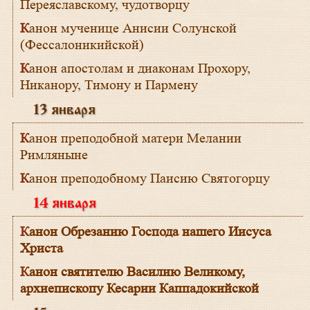
Переяславскому, чудотворцу
Канон мученице Анисии Солунской
(Фессалоникийской)
Канон апостолам и диаконам Прохору,
Никанору, Тимону и Пармену
13 января
Канон преподобной матери Мелании
Римляныне
Канон преподобному Паисию Святогорцу
14 января
Канон Обрезанию Господа нашего Иисуса
Христа
Канон святителю Василию Великому,
архиепископу Кесарии Каппадокийской