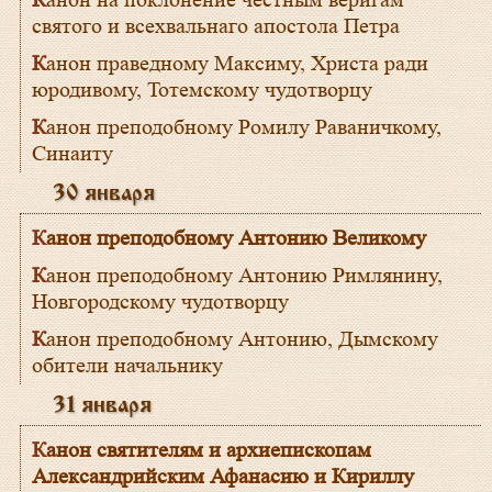
Канон на поклонение честным веригам
святого и всехвальнаго апостола Петра
Канон праведному Максиму, Христа ради
юродивому, Тотемскому чудотворцу
Канон преподобному Ромилу Раваничкому,
Синаиту
30 января
Канон преподобному Антонию Великому
Канон преподобному Антонию Римлянину,
Новгородскому чудотворцу
Канон преподобному Антонию, Дымскому
обители начальнику
31 января
Канон святителям и архиепископам
Александрийским Афанасию и Кириллу