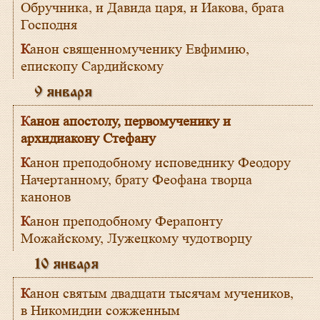
Обручника, и Давида царя, и Иакова, брата
Господня
Канон священномученику Евфимию,
епископу Сардийскому
9 января
Канон апостолу, первомученику и
архидиакону Стефану
Канон преподобному исповеднику Феодору
Начертанному, брату Феофана творца
канонов
Канон преподобному Ферапонту
Можайскому, Лужецкому чудотворцу
10 января
Канон святым двадцати тысячам мучеников,
в Никомидии сожженным