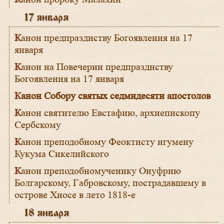
17 января
Канон предпразднству Богоявления на 17
января
Канон на Повечерии предпразднству
Богоявления на 17 января
Канон Собору святых седмидесяти апостолов
Канон святителю Евстафию, архиепископу
Сербскому
Канон преподобному Феоктисту игумену
Кукума Сикелийского
Канон преподобномученику Онуфрию
Болгарскому, Габровскому, пострадавшему в
острове Хиосе в лето 1818-е
18 января