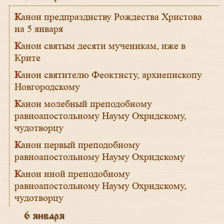
Канон предпразднству Рождества Христова
на 5 января
Канон святым десяти мученикам, иже в
Крите
Канон святителю Феоктисту, архиепископу
Новгородскому
Канон молебный преподобному
равноапостольному Науму Охридскому,
чудотворцу
Канон первый преподобному
равноапостольному Науму Охридскому
Канон иной преподобному
равноапостольному Науму Охридскому,
чудотворцу
6 января