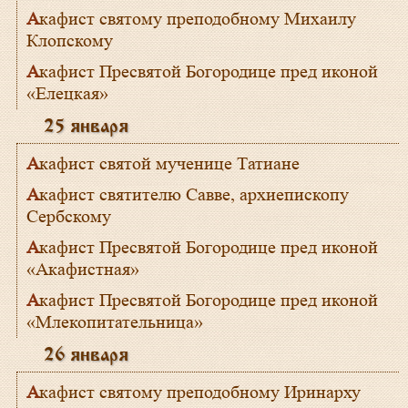
Акафист святому преподобному Михаилу
Клопскому
Акафист Пресвятой Богородице пред иконой
«Елецкая»
25 января
Акафист святой мученице Татиане
Акафист святителю Савве, архиепископу
Сербскому
Акафист Пресвятой Богородице пред иконой
«Акафистная»
Акафист Пресвятой Богородице пред иконой
«Млекопитательница»
26 января
Акафист святому преподобному Иринарху