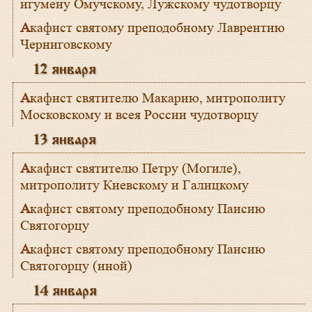
игумену Омучскому, Лужскому чудотворцу
Акафист святому преподобному Лаврентию
Черниговскому
12 января
Акафист святителю Макарию, митрополиту
Московскому и всея России чудотворцу
13 января
Акафист святителю Петру (Могиле),
митрополиту Киевскому и Галицкому
Акафист святому преподобному Паисию
Святогорцу
Акафист святому преподобному Паисию
Святогорцу (иной)
14 января