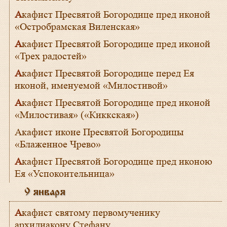
Акафист Пресвятой Богородице пред иконой
«Остробрамская Виленская»
Акафист Пресвятой Богородице пред иконой
«Трех радостей»
Акафист Пресвятой Богородице перед Ея
иконой, именуемой «Милостивой»
Акафист Пресвятой Богородице пред иконой
«Милостивая» («Киккская»)
«Блаженное Чрево»
Акафист Пресвятой Богородице пред иконою
Ея «Успокоительница»
9 января
Акафист святому первомученику
архидиакону Стефану