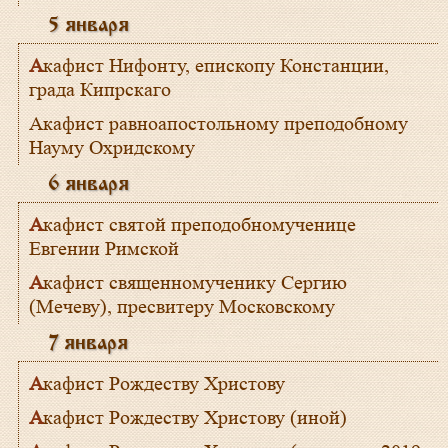
5 января
Акафист Нифонту, епископу Констанции,
града Кипрскаго
Науму Охридскому
6 января
Акафист святой преподобномученице
Евгении Римской
Акафист священномученику Сергию
(Мечеву), пресвитеру Московскому
7 января
Акафист Рождеству Христову
Акафист Рождеству Христову (иной)