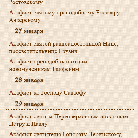
Ростовскому
Акафист святому преподобному Елеазару
Анзерскому
27 января
Акафист святой равноапостольной Нине,
просветительнице Грузии
Акафист преподобным отцам,
новомученикам Раифским
28 января
Акафист ко Господу Саваофу
29 января
Акафист святым Первоверховным апостолам
Петру и Павлу
Акафист святителю Гонорату Леринскому,