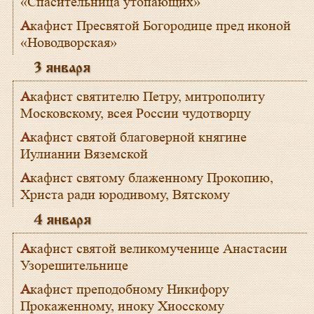
«Спасительница утопающих»
Акафист Пресвятой Богородице пред иконой
«Новодворская»
3 января
Акафист святителю Петру, митрополиту
Московскому, всея России чудотворцу
Акафист святой благоверной княгине
Иулиании Вяземской
Акафист святому блаженному Прокопию,
Христа ради юродивому, Вятскому
4 января
Акафист святой великомученице Анастасии
Узорешительнице
Акафист преподобному Никифору
Прокаженному, иноку Хиосскому