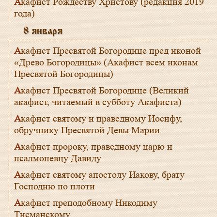
Акафист Рождеству Христову (редакция 2019
года)
8 января
Акафист Пресвятой Богородице пред иконой
«Древо Богородицы» (Акафист всем иконам
Пресвятой Богородицы)
Акафист Пресвятой Богородице (Великий
акафист, читаемый в субботу Акафиста)
Акафист святому и праведному Иосифу,
обручнику Пресвятой Девы Марии
Акафист пророку, праведному царю и
псалмопевцу Давиду
Акафист святому апостолу Иакову, брату
Господню по плоти
Акафист преподобному Никодиму
Тисманскому