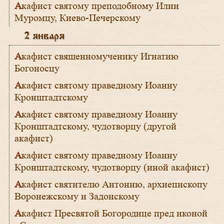
Акафист святому преподобному Илии
Муромцу, Киево-Печерскому
2 января
Акафист священномученику Игнатию
Богоносцу
Акафист святому праведному Иоанну
Кронштадтскому
Акафист святому праведному Иоанну
Кронштадтскому, чудотворцу (другой
акафист)
Акафист святому праведному Иоанну
Кронштадтскому, чудотворцу (иной акафист)
Акафист святителю Антонию, архиепископу
Воронежскому и Задонскому
Акафист Пресвятой Богородице пред иконой