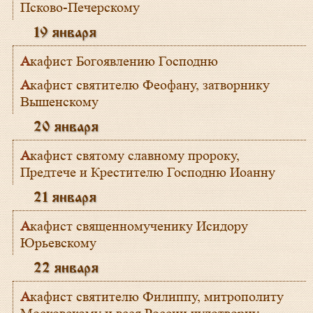
Псково-Печерскому
19 января
Акафист Богоявлению Господню
Акафист святителю Феофану, затворнику
Вышенскому
20 января
Акафист святому славному пророку,
Предтече и Крестителю Господню Иоанну
21 января
Акафист священномученику Исидору
Юрьевскому
22 января
Акафист святителю Филиппу, митрополиту