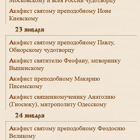
Московскому и всея России чудотворцу
Акафист святому преподобному Ионе
Киевскому
23 января
Акафист святому преподобному Павлу,
Обнорскому чудотворцу
Акафист святителю Феофану, затворнику
Вышенскому
Акафист преподобному Макарию
Писемскому
Акафист священномученику Анатолию
(Гносюку), митрополиту Одесскому
24 января
Акафист святому преподобному Феодосию
Великому