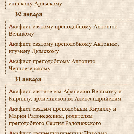
епископу Арльскому
30 января
Акафист святому преподобному Антонию
Великому
Акафист святому преподобному Антонию,
игумену Дымскому
Акафист преподобному Антонию
Черноезерскому
31 января
Акафист святителям Афанасию Великому и
Кириллу, архиепископам Александрийским
Акафист святым преподобным Кириллу и
Марии Радонежским, родителям
преподобного Сергия Радонежского
Акафист священномученику Николаю