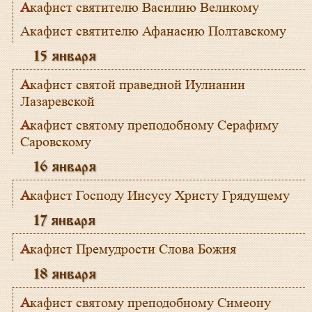
Акафист святителю Василию Великому
Акафист святителю Афанасию Полтавскому
15 января
Акафист святой праведной Иулиании
Лазаревской
Акафист святому преподобному Серафиму
Саровскому
16 января
Акафист Господу Иисусу Христу Грядущему
17 января
Акафист Премудрости Слова Божия
18 января
Акафист святому преподобному Симеону