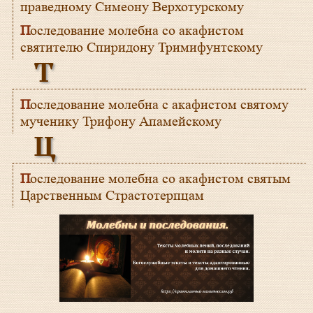
праведному Симеону Верхотурскому
Последование молебна со акафистом
святителю Спиридону Тримифунтскому
Т
Последование молебна с акафистом святому
мученику Трифону Апамейскому
Ц
Последование молебна со акафистом святым
Царственным Страстотерпцам