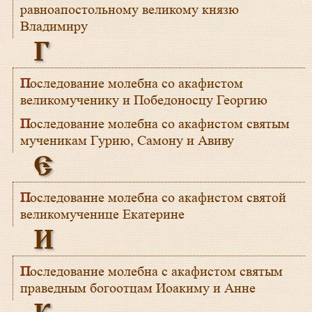
равноапостольному великому князю
Владимиру
Г
Последование молебна со акафистом
великомученику и Победоносцу Георгию
Последование молебна со акафистом святым
мученикам Гурию, Самону и Авиву
Е
Последование молебна со акафистом святой
великомученице Екатерине
И
Последование молебна с акафистом святым
праведным богоотцам Иоакиму и Анне