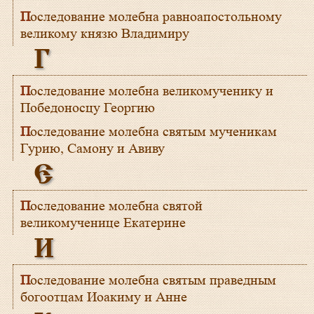
Последование молебна равноапостольному
великому князю Владимиру
Г
Последование молебна великомученику и
Победоносцу Георгию
Последование молебна святым мученикам
Гурию, Самону и Авиву
Е
Последование молебна святой
великомученице Екатерине
И
Последование молебна святым праведным
богоотцам Иоакиму и Анне