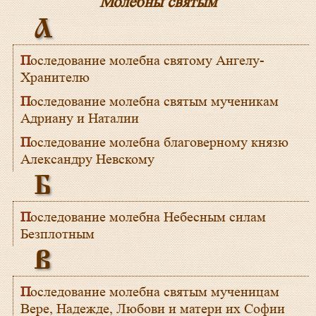
Молебны святым
А
Последование молебна святому Ангелу-
Хранителю
Последование молебна святым мученикам
Адриану и Наталии
Последование молебна благоверному князю
Александру Невскому
Б
Последование молебна Небесным силам
Безплотным
В
Последование молебна святым мученицам
Вере, Надежде, Любови и матери их Софии