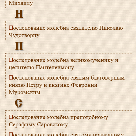
Михаилу
Н
Последование молебна святителю Николаю
Чудотворцу
П
Последование молебна великомученику и
целителю Пантелеимону
Последование молебна святым благоверным
князю Петру и княгине Февронии
Муромским
С
Последование молебна преподобному
Серафиму Саровскому
Последование молебна святому праведному