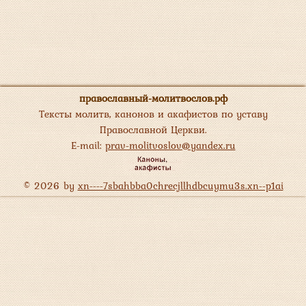
православный-молитвослов.рф
Тексты молитв, канонов и акафистов по уставу
Православной Церкви.
E-mail:
prav-molitvoslov@yandex.ru
© 2026 by
xn----7sbahbba0chrecjllhdbcuymu3s.xn--p1ai