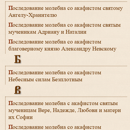
Последование молебна со акафистом святому
Ангелу-Хранителю
Последование молебна со акафистом святым
мученикам Адриану и Наталии
Последование молебна со акафистом
благоверному князю Александру Невскому
Б
Последование молебна со акафистом
Небесным силам Безплотным
В
Последование молебна с акафистом святым
мученицам Вере, Надежде, Любови и матери
их Софии
Последование молебна со акафистом