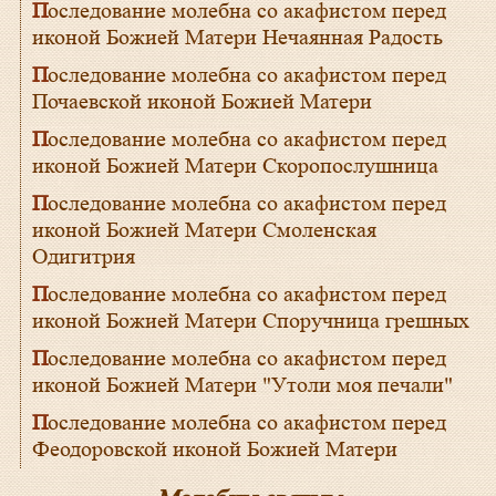
Последование молебна со акафистом перед
иконой Божией Матери Нечаянная Радость
Последование молебна со акафистом перед
Почаевской иконой Божией Матери
Последование молебна со акафистом перед
иконой Божией Матери Скоропослушница
Последование молебна со акафистом перед
иконой Божией Матери Смоленская
Одигитрия
Последование молебна со акафистом перед
иконой Божией Матери Споручница грешных
Последование молебна со акафистом перед
иконой Божией Матери "Утоли моя печали"
Последование молебна со акафистом перед
Феодоровской иконой Божией Матери