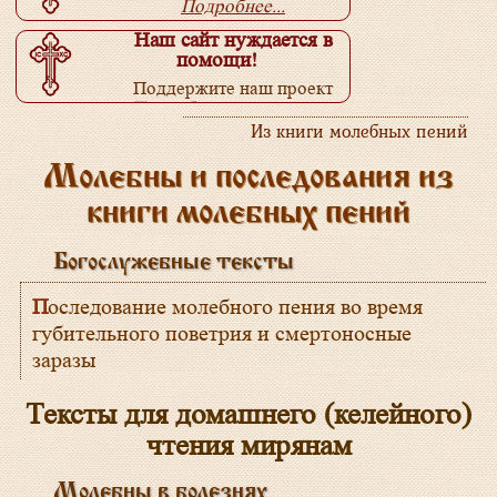
Подробнее...
Наш сайт нуждается в
помощи!
Поддержите наш проект
Подробнее...
Из книги молебных пений
Молебны и последования из
книги молебных пений
Богослужебные тексты
Последование молебного пения во время
губительного поветрия и смертоносные
заразы
Тексты для домашнего (келейного)
чтения мирянам
Молебны в болезнях