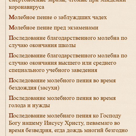
коронавируса
Молебное пение о заблуждших чадех
Молебное пение пред экзаменами
Последование благодарственного молебна по
случаю окончания школы
Последование благодарственного молебна по
случаю окончания высшего или среднего
специального учебного заведения
Последование молебного пения во время
бездождия (засухи)
Последование молебного пения во время
голода и нужды
Последование молебнаго пения ко Господу
Богу нашему Иисусу Христу, певаемаго во
время безведрия, егда дождь многий безгодно