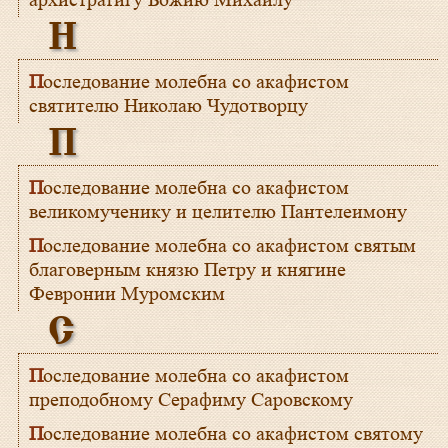
архистратигу Божию Михаилу
Н
Последование молебна со акафистом
святителю Николаю Чудотворцу
П
Последование молебна со акафистом
великомученику и целителю Пантелеимону
Последование молебна со акафистом святым
благоверным князю Петру и княгине
Февронии Муромским
С
Последование молебна со акафистом
преподобному Серафиму Саровскому
Последование молебна со акафистом святому