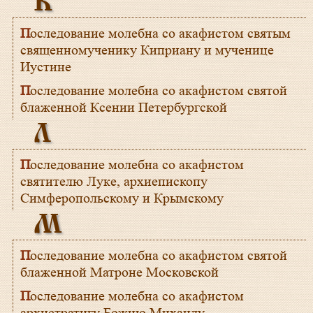
К
Последование молебна со акафистом святым
священномученику Киприану и мученице
Иустине
Последование молебна со акафистом святой
блаженной Ксении Петербургской
Л
Последование молебна со акафистом
святителю Луке, архиепископу
Симферопольскому и Крымскому
М
Последование молебна со акафистом святой
блаженной Матроне Московской
Последование молебна со акафистом