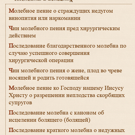
Молебное пение о страждущих недугом
винопития или наркомании
Чин молебного пения пред хирургическим
действием
Последование благодарственного молебна по
случаю успешного совершения
хирургической операции
Чин молебного пения о жене, плод во чреве
носящей и родить готовящейся
Молебное пение ко Господу нашему Иисусу
Христу о разрешении неплодства скорбящих
супругов
Последование молебна с каноном об
исцелении болящего (болящей)
Последование краткого молебна о недужных