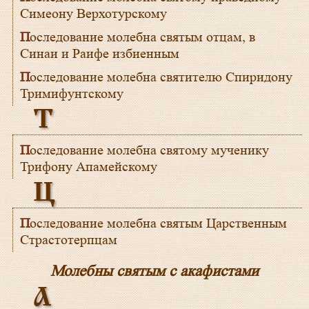
Симеону Верхотурскому
Последование молебна святым отцам, в
Синаи и Раифе избиенным
Последование молебна святителю Спиридону
Тримифунтскому
Т
Последование молебна святому мученику
Трифону Апамейскому
Ц
Последование молебна святым Царственным
Страстотерпцам
Молебны святым с акафистами
А