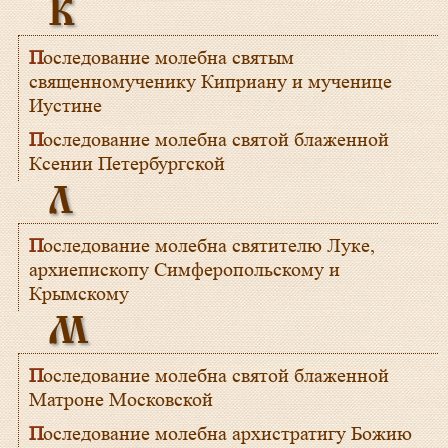
К
Последование молебна святым
священномученику Киприану и мученице
Иустине
Последование молебна святой блаженной
Ксении Петербургской
Л
Последование молебна святителю Луке,
архиепископу Симферопольскому и
Крымскому
М
Последование молебна святой блаженной
Матроне Московской
Последование молебна архистратигу Божию