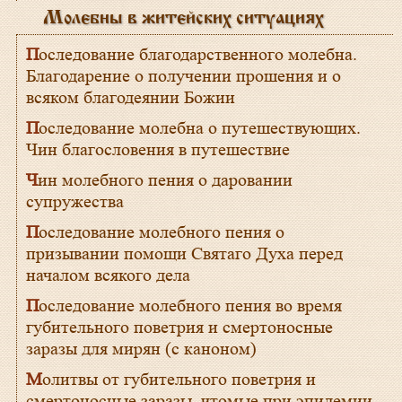
Молебны в житейских ситуациях
Последование благодарственного молебна.
Благодарение о получении прошения и о
всяком благодеянии Божии
Последование молебна о путешествующих.
Чин благословения в путешествие
Чин молебного пения о даровании
супружества
Последование молебного пения о
призывании помощи Святаго Духа перед
началом всякого дела
Последование молебного пения во время
губительного поветрия и смертоносные
заразы для мирян (с каноном)
Молитвы от губительного поветрия и
смертоносные заразы, чтомые при эпидемии