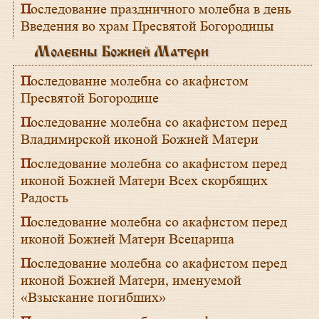
Последование праздничного молебна в день
Введения во храм Пресвятой Богородицы
Молебны Божией Матери
Последование молебна со акафистом
Пресвятой Богородице
Последование молебна со акафистом перед
Владимирской иконой Божией Матери
Последование молебна со акафистом перед
иконой Божией Матери Всех скорбящих
Радость
Последование молебна со акафистом перед
иконой Божией Матери Всецарица
Последование молебна со акафистом перед
иконой Божией Матери, именуемой
«Взыскание погибших»