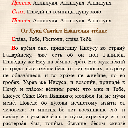
Припев:
Аллилуия. Аллилуия. Аллилуия
Стих:
Изведи́ из темни́цы ду́шу мою́.
Припев:
Аллилуия. Аллилуия. Аллилуия
От Луки́ Свята́го Ева́нгелия чте́ние
Сла́ва, Тебе́, Го́споди, сла́ва Тебе́.
Во врéмя о́но, прише́дшу Иису́су во страну́
Гадари́нску, я́же есть об он пол Галиле́и.
Изше́дшу же Ему́ на зе́млю, сре́те Его́ муж не́кий
от гра́да, и́же имя́ше бе́сы от лет мно́гих, и в ри́зу
не облача́шеся, и во хра́ме не живя́ше, но во
гробе́х. Узре́в же Иису́са, и возопи́в, припаде́ к
Нему́, и гла́сом ве́лиим рече́: что мне и Тебе́,
Иису́се Сы́не Бо́га Вы́шняго; молю́ся Ти, не му́чи
мене́. Повеле́ бо ду́хови нечи́стому изы́ти от
челове́ка: от мно́гих бо лет восхища́ше его́: и
вяза́ху его́ у́зы желе́зны и пу́ты, стрегу́ще его́: и
растерза́я у́зы, гони́мь быва́ше бе́сом сквозе́