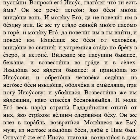
пусты́ни. Вопроси́ его́ Иису́с, глаго́ля: что́ ти есть
и́мя? Он же рече́: легео́н: я́ко бе́си мно́зи
внидо́ша вонь. И моля́ху Его́, да не повели́т им в
бе́здну ити́. Бе же ту ста́до свине́й мно́го пасо́мо
в горе́: и моля́ху Его́, да повели́т им в ты вни́ти, и
повеле́ им. Изше́дше же бе́си от челове́ка,
внидо́ша во свиния́: и устреми́ся ста́до по бре́гу в
е́зеро, и истопе́. Ви́девше же пасу́щии бы́вшее,
бежа́ша, и возвести́ша во гра́де и в се́лех.
Изыдо́ша же ви́дети бы́вшее: и приидо́ша ко
Иису́сови, и обрето́ша челове́ка седя́ща, из
него́же бе́си изыдо́ша, оболче́на и смы́сляща, при
ногу́ Иису́сову: и убоя́шася. Возвести́ша же им
ви́девшии, ка́ко спасе́ся беснова́выйся. И моли́
Его́ весь наро́д страны́ Гадари́нския отыти́ от
них, я́ко стра́хом ве́лиим одержи́ми бе́ху. Он же
влез в кора́бль, возврати́ся. Моля́шеся же Ему́
муж, из него́же изыдо́ша бе́си, дабы́ с Ним был.
Отпусти́ же его́ Иису́с, глаго́ля: возврати́ся в дом