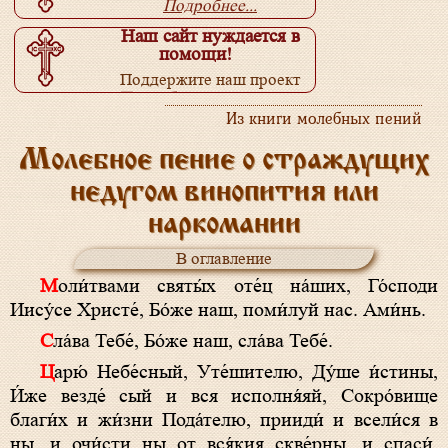
Подробнее...
Наш сайт нуждается в
помощи!
Поддержите наш проект
Подробнее...
Из книги молебных пений
Молебное пение о страждущих
недугом винопития или
наркомании
В оглавление
Моли́твами святы́х оте́ц на́ших, Го́споди
Иису́се Христе́, Бо́же наш, поми́луй нас. Ами́нь.
Сла́ва Тебе́, Бо́же наш, сла́ва Тебе́.
Царю́ Небе́сный, Уте́шителю, Ду́ше и́стины,
И́же везде́ сый и вся исполня́яй, Сокро́вище
благи́х и жи́зни Пода́телю, прииди́ и всели́ся в
ны, и очи́сти ны от вся́кия скве́рны, и спаси́,