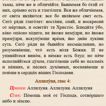
тьмы, па́че же и облича́йте. Быва́емая бо о́тай от
них, сра́мно есть и глаго́лати. Вся же облича́емая,
от све́та явля́ются: все бо явля́емое свет есть.
Сего́ ра́ди глаго́лет: воста́ни, спяй, и воскресни́
от ме́ртвых, и освети́т тя Христо́с. Блюди́те у́бо,
ка́ко опа́сно хо́дите, не я́коже нему́дри, но я́коже
прему́дри, искупу́юще вре́мя, я́ко дни́е лука́ви
суть. Сего́ ра́ди не быва́йте несмы́сленни, но
разумева́юще, что́ есть во́ля Бо́жия. И не
упива́йтеся вино́м, в не́мже есть блуд: но па́че
исполня́йтеся ду́хом, глаго́люще себе́ во псалме́х
и пе́ниих, и пе́снех духо́вных, воспева́юще и
пою́ще в сердца́х ва́ших Го́сподеви.
Аллилýия, глaс 4:
Припев:
Аллилуия. Аллилуия. Аллилуия
Стих:
По́мощь моя́ от Го́спода, сотво́ршаго
не́бо и зе́млю.