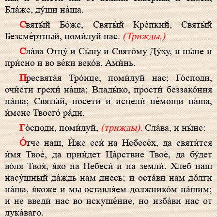
Бла́же, ду́ши на́ша.
Святы́й Бо́же, Святы́й Кре́пкий, Святы́й
Безсме́ртный, поми́луй нас.
(Трижды.)
Сла́ва Отцу́ и Сы́ну и Свято́му Ду́ху, и ны́не и
при́сно и во ве́ки веко́в. Ами́нь.
Пресвята́я Тро́ице, поми́луй нас; Го́споди,
очи́сти грехи́ на́ша; Влады́ко, прости́ беззако́ния
на́ша; Святы́й, посети́ и исцели́ не́мощи на́ша,
и́мене Твоего́ ра́ди.
Го́споди, поми́луй,
(трижды).
Сла́ва, и ны́не:
О́тче наш, И́же еси́ на Небесе́х, да святи́тся
и́мя Твое́, да прии́дет Ца́рствие Твое́, да бу́дет
во́ля Твоя́, я́ко на Небеси́ и на земли́. Хлеб наш
насу́щный да́ждь нам днесь; и оста́ви нам до́лги
на́ша, я́коже и мы оставля́ем должнико́м на́шим;
и не введи́ нас во искуше́ние, но изба́ви нас от
лука́ваго.