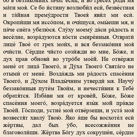
бо в беззако́ниих зача́т есмь, и во гресе́х роди́ мя
ма́ти моя́. Се бо и́стину возлюби́л еси́, безве́стная
и та́йная прему́дрости Твоея́ яви́л ми еси́.
Окропи́ши мя иссо́пом, и очи́щуся, омы́еши мя, и
па́че сне́га убелю́ся. Слу́ху моему́ да́си ра́дость и
весе́лие, возра́дуются ко́сти смире́нныя. Отврати́
лице́ Твое́ от грех мои́х, и вся беззако́ния моя́
очи́сти. Се́рдце чи́сто сози́жди во мне, Бо́же, и
дух прав обнови́ во утро́бе мое́й. Не отве́ржи
мене́ от лица́ Твоего́, и Ду́ха Твоего́ Свята́го не
отыми́ от мене́. Возда́ждь ми ра́дость спасе́ния
Твоего́, и Ду́хом Влады́чним утверди́ мя. Научу́
беззако́нныя путе́м Твои́м, и нечести́вии к Тебе́
обратя́тся. Изба́ви мя от крове́й, Бо́же, Бо́же
спасе́ния моего́, возра́дуется язы́к мой пра́вде
Твое́й. Го́споди, устне́ мои́ отве́рзеши, и уста́ моя́
возвестя́т хвалу́ Твою́. Я́ко а́ще бы восхоте́л еси́
же́ртвы, дал бых у́бо, всесожже́ния не
благоволи́ши. Же́ртва Бо́гу дух сокруше́н, се́рдце