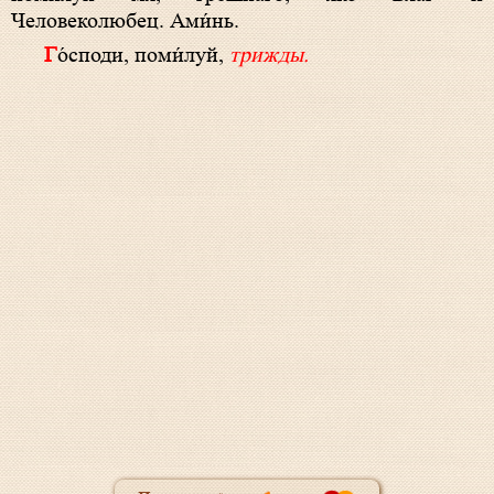
Человеколюбец. Ами́нь.
Го́споди, поми́луй,
трижды.