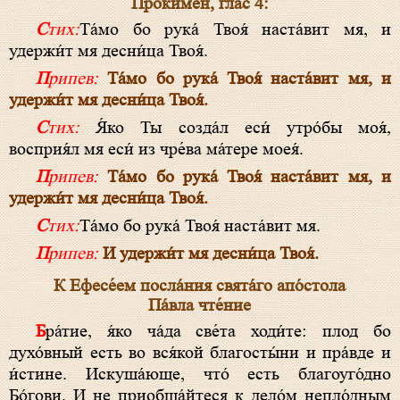
Прокимен, глaс 4:
Стих:
Та́мо бо рука́ Твоя́ наста́вит мя, и
удержи́т мя десни́ца Твоя́.
Припев:
Та́мо бо рука́ Твоя́ наста́вит мя, и
удержи́т мя десни́ца Твоя́.
Стих:
Я́ко Ты созда́л еси́ утро́бы моя́,
восприя́л мя еси́ из чре́ва ма́тере моея́.
Припев:
Та́мо бо рука́ Твоя́ наста́вит мя, и
удержи́т мя десни́ца Твоя́.
Стих:
Та́мо бо рука́ Твоя́ наста́вит мя.
Припев:
И удержи́т мя десни́ца Твоя́.
К Ефесе́ем посла́ния свята́го апо́стола
Па́вла чте́ние
Бра́тие, я́ко ча́да све́та ходи́те: плод бо
духо́вный есть во вся́кой благосты́ни и пра́вде и
и́стине. Искуша́юще, что́ есть благоуго́дно
Бо́гови. И не приобща́йтеся к дело́м непло́дным