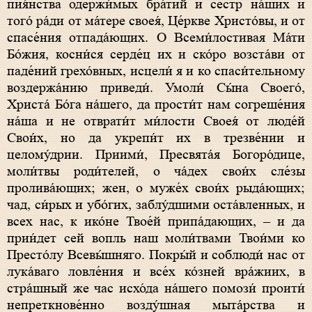
пия́нства одержи́мых бра́тий и сестр на́ших и
того́ ра́ди от ма́тере своея́, Це́ркве Христо́вы, и от
спасе́ния отпада́ющих. О Всеми́лостивая Ма́ти
Бо́жия, косни́ся серде́ц их и ско́ро возста́ви от
паде́ний грехо́вных, исцели́ я и ко спаси́тельному
воздержа́нию приведи́. Умоли́ Сы́на Своего́,
Христа́ Бо́га на́шего, да прости́т нам согреше́ния
на́ша и не отврати́т ми́лости Своея́ от люде́й
Свои́х, но да укрепи́т их в трезве́нии и
целому́дрии. Приими́, Пресвята́я Богоро́дице,
моли́твы роди́телей, о ча́дех свои́х сле́зы
пролива́ющих; жен, о муже́х свои́х рыда́ющих;
чад, си́рых и убо́гих, заблу́дшими оста́вленных, и
всех нас, к ико́не Твое́й припа́дающих, – и да
прии́дет сей вопль наш моли́твами Твои́ми ко
Престо́лу Всевы́шняго. Покры́й и соблюди́ нас от
лука́ваго ловле́ния и все́х ко́зней вра́жиих, в
стра́шный же час исхо́да на́шего помози́ проити́
непреткнове́нно возду́шная мыта́рства и