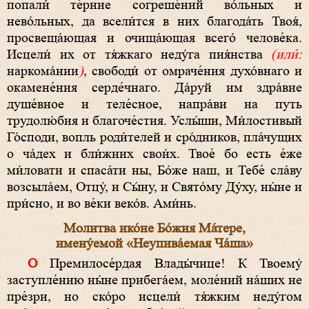
попали́ те́рние согреше́ний во́льных и
нево́льных, да всели́тся в них благода́ть Твоя́,
просвеща́ющая и очища́ющая всего́ челове́ка.
Исцели́ их от тя́жкаго неду́га пия́нства
(или́:
наркома́нии
)
, свободи́ от омраче́ния духо́внаго и
окамене́ния серде́чнаго. Да́руй им здра́вие
душе́вное и теле́сное, напра́ви на путь
трудолю́бия и благоче́стия. Услы́ши, Ми́лостивый
Го́споди, вопль роди́телей и сро́дников, пла́чущих
о ча́дех и бли́жних свои́х. Твое́ бо есть е́же
ми́ловати и спаса́ти ны, Бо́же наш, и Тебе́ сла́ву
возсыла́ем, Отцу́, и Сы́ну, и Свято́му Ду́ху, ны́не и
при́сно, и во ве́ки веко́в. Ами́нь.
Молитва ико́не Бо́жия Ма́тере,
имену́емой «Неупива́емая Ча́ша»
О Премилосе́рдая Влады́чице! К Твоему́
заступле́нию ны́не прибега́ем, моле́ний на́ших не
пре́зри, но ско́ро исцели́ тя́жким неду́гом