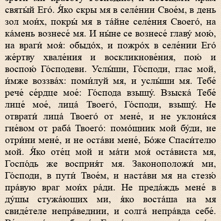
святы́й Его́. Я́ко скры мя в селе́нии Свое́м, в день
зол мои́х, покры́ мя в та́йне селе́ния Своего́, на
ка́мень вознесе́ мя. И ны́не се вознесе́ главу́ мою́,
на враги́ моя́: обыдо́х, и пожро́х в селе́нии Его́
же́ртву хвале́ния и воскликнове́ния, пою́ и
воспою́ Го́сподеви. Услы́ши, Го́споди, глас мой,
и́мже воззва́х: поми́луй мя, и услы́ши мя. Тебе́
рече́ се́рдце мое́: Го́спода взыщу́. Взыска́ Тебе́
лице́ мое́, лица́ Твоего́, Го́споди, взыщу́. Не
отврати́ лица́ Твоего́ от мене́, и не уклони́ся
гне́вом от раба́ Твоего́: помо́щник мой бу́ди, не
отри́ни мене́, и не оста́ви мене́, Бо́же Спаси́телю
мой. Я́ко оте́ц мой и ма́ти моя́ оста́виста мя,
Госпо́дь же восприя́т мя. Законоположи́ ми,
Го́споди, в пути́ Твое́м, и наста́ви мя на стезю́
пра́вую враг мои́х ра́ди. Не преда́ждь мене́ в
ду́шы стужа́ющих ми, я́ко воста́ша на мя
свиде́теле непра́веднии, и солга́ непра́вда себе́.