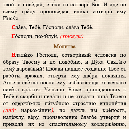
твой, и пове́дай, ели́ка ти сотвори́ Бог. И и́де по
всему́ гра́ду пропове́дая, ели́ка сотвори́ ему́
Иису́с.
Сла́ва, Тебе́, Го́споди, сла́ва Тебе́.
Го́споди, поми́луй,
(трижды).
Молитва
Влады́ко Го́споди, сотвори́вый челове́ка по
о́бразу Твоему́ и по подо́бию, и Ду́ха Свята́го
тому́ дарова́вый! Изба́ви па́дшее созда́ние Твое́ от
рабо́ты вра́жия, отве́рзи ему́ две́ри покая́ния,
А́нгела све́тла посли́ ему́, избавля́юща от вся́каго
наве́та вра́жия. Услы́ши, Бо́же, припа́дающих к
Тебе́ в ско́рби и печа́ли и не отврати́ лица́ Твоего́
от одержи́мых па́губною стра́стию винопи́тия
(или́:
наркома́нии
)
, но даждь им кре́пость,
наде́жду, ве́ру, произволе́ние благо́е утверди́ и
приведи́ их ко спаси́тельному воздержа́нию,