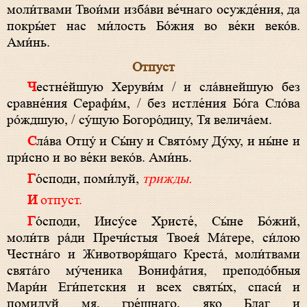
моли́твами Твои́ми изба́ви ве́чнаго осужде́ния, да
покры́ет нас ми́лость Бо́жия во ве́ки веко́в.
Ами́нь.
Отпуст
Честне́йшую Херуви́м / и сла́внейшую без
сравне́ния Серафи́м, / без истле́ния Бо́га Сло́ва
ро́ждшую, / су́щую Богоро́дицу, Тя велича́ем.
Сла́ва Отцу́ и Сы́ну и Свято́му Ду́ху, и ны́не и
при́сно и во ве́ки веко́в. Ами́нь.
Го́споди, поми́луй,
трижды.
И отпуст.
Го́споди, Иису́се Христе́, Сы́не Бо́жий,
моли́тв ра́ди Пречи́стыя Твоея́ Ма́тере, си́лою
Честна́го и Животворя́щаго Креста́, моли́твами
свята́го му́ченика Вонифа́тия, преподо́бныя
Мари́и Еги́петския и всех святы́х, спаси́ и
помилуй мя, гре́шнаго, яко Благ и