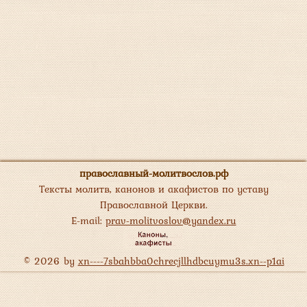
православный-молитвослов.рф
Тексты молитв, канонов и акафистов по уставу
Православной Церкви.
E-mail:
prav-molitvoslov@yandex.ru
© 2026 by
xn----7sbahbba0chrecjllhdbcuymu3s.xn--p1ai