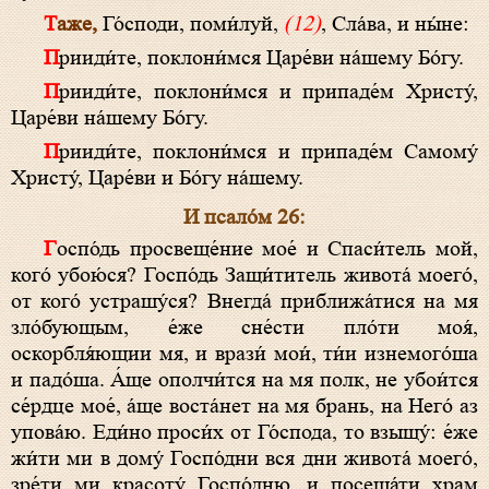
Таже,
Го́споди, поми́луй,
(12)
, Сла́ва, и ны́не:
Прииди́те, поклони́мся Царе́ви на́шему Бо́гу.
Прииди́те, поклони́мся и припаде́м Христу́,
Царе́ви на́шему Бо́гу.
Прииди́те, поклони́мся и припаде́м Самому́
Христу́, Царе́ви и Бо́гу на́шему.
И псало́м 26:
Госпо́дь просвеще́ние мое́ и Спаси́тель мой,
кого́ убою́ся? Госпо́дь Защи́титель живота́ моего́,
от кого́ устрашу́ся? Внегда́ приближа́тися на мя
зло́бующым, е́же сне́сти пло́ти моя́,
оскорбля́ющии мя, и врази́ мои́, ти́и изнемого́ша
и падо́ша. А́ще ополчи́тся на мя полк, не убои́тся
се́рдце мое́, а́ще воста́нет на мя брань, на Него́ аз
упова́ю. Еди́но проси́х от Го́спода, то взыщу́: е́же
жи́ти ми в дому́ Госпо́дни вся дни живота́ моего́,
зре́ти ми красоту́ Госпо́дню, и посеща́ти храм