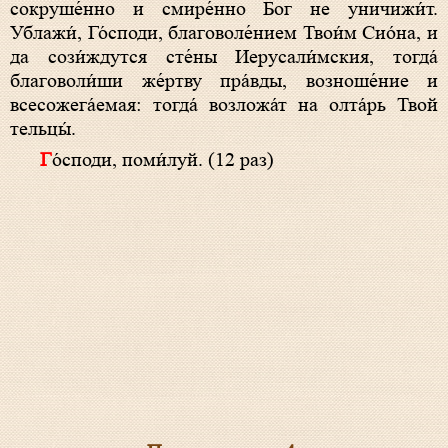
сокруше́нно и смире́нно Бог не уничижи́т.
Ублажи́, Го́споди, благоволе́нием Твои́м Сио́на, и
да сози́ждутся сте́ны Иерусали́мския, тогда́
благоволи́ши же́ртву пра́вды, возноше́ние и
всесожега́емая: тогда́ возложа́т на олта́рь Твой
тельцы́.
Го́споди, поми́луй. (12 раз)