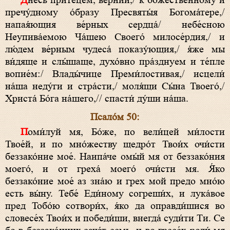
Днесь притеце́м, ве́рнии,/ к боже́ственному и
пречу́дному о́бразу Пресвяты́я Богома́тере,/
напaя́ющия ве́рных сердца́/ небе́сною
Неупива́емою Ча́шею Своего́ милосе́рдия,/ и
лю́дем ве́рным чудеса́ показу́ющия,/ я́же мы
ви́дяще и слы́шаще, духо́вно пра́зднуем и те́пле
вопие́м:/ Влады́чице Преми́лостивая,/ исцели́
на́ша неду́ги и стра́сти,/ моля́щи Сы́на Твоего́,/
Христа́ Бо́га на́шего,// спасти́ ду́ши на́ша.
Псало́м 50:
Поми́луй мя, Бо́же, по вели́цей ми́лости
Твое́й, и по мно́жеству щедро́т Твои́х очи́сти
беззако́ние мое́. Наипа́че омы́й мя от беззако́ния
моего́, и от греха́ моего́ очи́сти мя. Я́ко
беззако́ние мое́ аз зна́ю и грех мой предо мно́ю
есть вы́ну. Тебе́ Еди́ному согреши́х, и лука́вое
пред Тобо́ю сотвори́х, я́ко да оправди́шися во
словесе́х Твои́х и победи́ши, внегда́ суди́ти Ти. Се