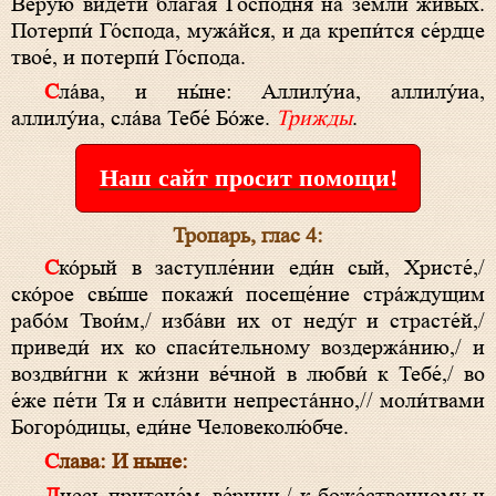
Ве́рую ви́дети блага́я Госпо́дня на земли́ живы́х.
Потерпи́ Го́спода, мужа́йся, и да крепи́тся се́рдце
твое́, и потерпи́ Го́спода.
Сла́ва, и ны́не: Аллилу́иа, аллилу́иа,
аллилу́иа, сла́ва Тебе́ Бо́же.
Трижды
.
Наш сайт просит помощи!
Тропарь, глас 4:
Ско́рый в заступле́нии еди́н сый, Христе́,/
ско́рое свы́ше покажи́ посеще́ние стра́ждущим
рабо́м Твои́м,/ изба́ви их от неду́г и страсте́й,/
приведи́ их ко спаси́тельному воздержа́нию,/ и
воздви́гни к жи́зни ве́чной в любви́ к Тебе́,/ во
е́же пе́ти Тя и сла́вити непреста́нно,// моли́твами
Богоро́дицы, еди́не Человеколю́бче.
Слава:
И ныне: