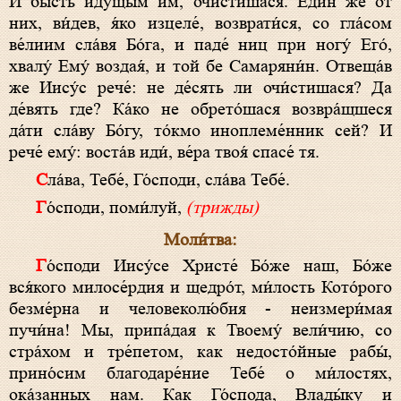
И бысть иду́щым им, очи́стишася. Еди́н же от
них, ви́дев, я́ко изцеле́, возврати́ся, со гла́сом
ве́лиим сла́вя Бо́га, и паде́ ниц при ногу́ Его́,
хвалу́ Ему́ воздая́, и той бе Самаряни́н. Отвеща́в
же Иису́с рече́: не де́сять ли очи́стишася? Да
де́вять где? Ка́ко не обрето́шася возвра́щшеся
да́ти сла́ву Бо́гу, то́кмо иноплеме́нник сей? И
рече́ ему́: воста́в иди́, ве́ра твоя́ спасе́ тя.
Сла́ва, Тебе́, Го́споди, сла́ва Тебе́.
Го́споди, поми́луй,
(трижды)
Моли́тва:
Го́споди Иису́се Христе́ Бо́же наш, Бо́же
вся́кого милосе́рдия и щедро́т, ми́лость Кото́рого
безме́рна и человеколю́бия - неизмери́мая
пучи́на! Мы, припа́дая к Твоему́ вели́чию, со
стра́хом и тре́петом, как недосто́йные рабы́,
прино́сим благодаре́ние Тебе́ о ми́лостях,
ока́занных нам. Как Го́спода, Влады́ку и