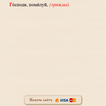
Го́споди, поми́луй,
(трижды)
.
Помочь сайту