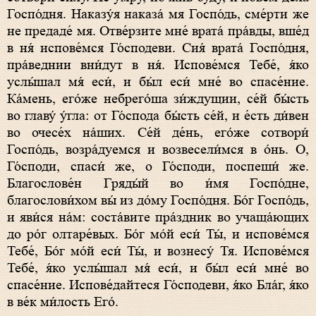
Госпо́дня. Наказу́я наказа́ мя Госпо́дь, сме́рти же
не предаде́ мя. Отве́рзите мне́ врата́ пра́вды, вше́д
в ня́ испове́мся Го́сподеви. Сия́ врата́ Госпо́дня,
пра́веднии вни́дут в ня́. Испове́мся Тебе́, я́ко
услы́шал мя́ еси́, и бы́л еси́ мне́ во спасе́ние.
Ка́мень, его́же небрего́ша зи́ждущии, се́й бы́сть
во главу́ у́гла: от Го́спода бы́сть се́й, и е́сть ди́вен
во очесе́х на́ших. Се́й де́нь, его́же сотвори́
Госпо́дь, возра́дуемся и возвесели́мся в о́нь. О,
Го́споди, спаси́ же, о Го́споди, поспеши́ же.
Благослове́н Гряды́й во и́мя Госпо́дне,
благослови́хом вы́ из до́му Госпо́дня. Бо́г Госпо́дь,
и яви́ся на́м: соста́вите пра́здник во учаща́ющих
до ро́г олтаре́вых. Бо́г мо́й еси́ Ты́, и испове́мся
Тебе́, Бо́г мо́й еси́ Ты́, и вознесу́ Тя. Испове́мся
Тебе́, я́ко услы́шал мя́ еси́, и бы́л еси́ мне́ во
спасе́ние. Испове́дайтеся Го́сподеви, я́ко Бла́г, я́ко
в ве́к ми́лость Его́.