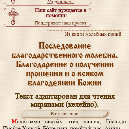
Подробнее...
Наш сайт нуждается в
помощи!
Поддержите наш проект
Подробнее...
Из книги молебных пений
Последование
благодарственного молебна.
Благодарение о получении
прошения и о всяком
благодеянии Божии
Текст адаптирован для чтения
мирянами (келейно).
В оглавление
Моли́твами святы́х оте́ц на́ших, Го́споди
Иису́се Христе́, Бо́же наш, поми́луй нас. Ами́нь.