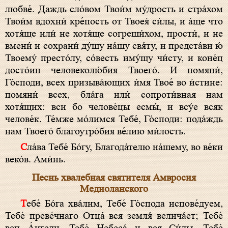
любве́. Даждь сло́вом Твои́м му́дрость и стра́хом
Твои́м вдохни́ кре́пость от Твоея́ си́лы, и а́ще что
хотя́ще или́ не хотя́ще согреши́хом, прости́, и не
вмени́ и сохрани́ ду́шу на́шу свя́ту, и предста́ви ю́
Твоему́ престо́лу, со́весть иму́щу чи́сту, и коне́ц
досто́ин человеколю́бия Твоего́. И помяни́,
Го́споди, всех призыва́ющих и́мя Твое́ во и́стине:
помяни́ всех, бла́га или́ сопроти́вная нам
хотя́щих: вси бо челове́цы есмы́, и всу́е всяк
челове́к. Те́мже мо́лимся Тебе́, Го́споди: пода́ждь
нам Твоего́ благоутро́бия ве́лию ми́лость.
Сла́ва Тебе́ Бо́гу, Благода́телю на́шему, во ве́ки
веко́в. Ами́нь.
Песнь хвалебная святителя Амвросия
Медиоланского
Тебе́ Бо́га хва́лим, Тебе́ Го́спода испове́дуем,
Тебе́ преве́чнаго Отца́ вся земля́ велича́ет; Тебе́