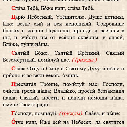
Сла́ва Тебе́, Бо́же наш, сла́ва Тебе́.
Царю́ Небе́сный, Уте́шителю, Ду́ше и́стины,
И́же везде́ сый и вся исполня́яй, Сокро́вище
благи́х и жи́зни Пода́телю, прииди́ и всели́ся в
ны, и очи́сти ны от вся́кия скве́рны, и спаси́,
Бла́же, ду́ши на́ша.
Святы́й Бо́же, Святы́й Кре́пкий, Святы́й
Безсме́ртный, поми́луй нас.
(Трижды.)
Сла́ва Отцу́ и Сы́ну и Свято́му Ду́ху, и ны́не и
при́сно и во ве́ки веко́в. Ами́нь.
Пресвята́я Тро́ице, поми́луй нас; Го́споди,
очи́сти грехи́ на́ша; Влады́ко, прости́ беззако́ния
на́ша; Святы́й, посети́ и исцели́ не́мощи на́ша,
и́мене Твоего́ ра́ди.
Го́споди, поми́луй,
(трижды)
.
Сла́ва, и ны́не:
О́тче наш, И́же еси́ на Небесе́х, да святи́тся