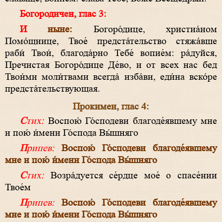
Богородичен, глас 3:
И ныне:
Богоро́дице, христиа́ном
Помо́щнице, Твое́ предста́тельство стяжа́вше
раби́ Твои́, благода́рно Тебе́ вопие́м: ра́дуйся,
Пречистая Богоро́дице Де́во, и от всех нас бед
Твои́ми моли́твами всегда́ изба́ви, еди́на вско́ре
предста́тельствующая.
Прокимен, глас 4:
Стих:
Воспою́ Го́сподеви благоде́явшему мне
и пою́ и́мени Го́спода Вы́шняго
Припев:
Воспою́ Го́сподеви благоде́явшему
мне и пою́ и́мени Го́спода Вы́шняго
Стих:
Возра́дуется се́рдце мое́ о спасе́нии
Твое́м
Припев:
Воспою́ Го́сподеви благоде́явшему
мне и пою́ и́мени Го́спода Вы́шняго