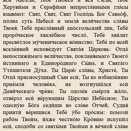
вси А́нгели, Тебе́ Небеса́ и вся Си́лы, Тебе́
Херуви́ми и Серафи́ми непреста́нными гла́сы
взыва́ют: Свят, Свят, Свят Госпо́дь Бог Савао́ф,
по́лна суть Небеса́ и земля́ вели́чества сла́вы
Твоея́. Тебе́ пресла́вный апо́стольский лик, Тебе́
проро́ческое хвале́бное число́, Тебе́ хва́лит
пресве́тлое му́ченическое во́инство; Тебе́ по всей
вселе́нней испове́дует Свята́я Це́рковь: Отца́
непостижи́маго вели́чества, покланя́емаго Твоего́
и́стиннаго и Единоро́днаго Сы́на, и Свята́го
Уте́шителя Ду́ха. Ты Царю́ сла́вы, Христе́, Ты
Отца́ присносу́щный Сын еси́; Ты ко избавле́нию
прие́мля челове́ка, не возгнуша́лся еси́
Деви́ческаго чре́ва; Ты одоле́в сме́рти жа́ло,
отве́рзл еси́ ве́рующим Ца́рство Небе́сное; Ты
одесну́ю Бо́га седи́ши во сла́ве О́тчей, Судия́
приити́ ве́ришися. Тебе́ у́бо про́сим: помози́
рабо́м Твои́м, и́хже честно́ю Кро́вию искупи́л
еси́, сподо́би со святы́ми Твои́ми в ве́чной сла́ве