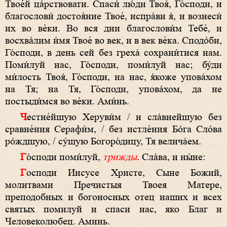
Твое́й ца́рствовати. Спаси́ лю́ди Твоя́, Го́споди, и
благослови́ достоя́ние Твое́, испра́ви я́, и вознеси́
их во ве́ки. Во вся дни благослови́м Тебе́, и
восхва́лим и́мя Твое́ во век, и в век ве́ка. Сподо́би,
Го́споди, в день сей без греха́ сохрани́тися нам.
Поми́луй нас, Го́споди, поми́луй нас; бу́ди
ми́лость Твоя́, Го́споди, на нас, я́коже упова́хом
на Тя; на Тя, Го́споди, упова́хом, да не
постыди́мся во ве́ки. Ами́нь.
Честне́йшую Херуви́м / и сла́внейшую без
сравне́ния Серафи́м, / без истле́ния Бо́га Сло́ва
ро́ждшую, / су́щую Богоро́дицу, Тя велича́ем.
Го́споди поми́луй,
трижды
. Сла́ва, и ны́не:
Господи Иисусе Христе, Сыне Божий,
молитвами Пречистыя Твоея Матере,
преподобных и богоносных отец наших и всех
святых помилуй и спаси нас, яко Благ и
Человеколюбец. Аминь.