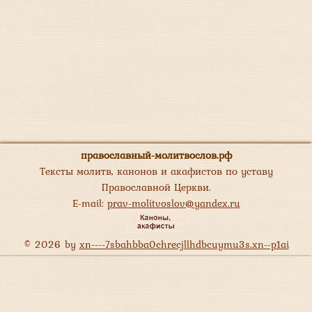
православный-молитвослов.рф
Тексты молитв, канонов и акафистов по уставу
Православной Церкви.
E-mail:
prav-molitvoslov@yandex.ru
© 2026 by
xn----7sbahbba0chrecjllhdbcuymu3s.xn--p1ai