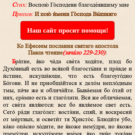
Стих:
Воспою́ Го́сподеви благоде́явшему мне
Припев:
И пою́ и́мени Го́спода Вы́шняго
Наш сайт просит помощи!
Ко Ефесеем послания святаго апостола
Павла чтение
(зача́ло 229-230)
:
Бра́тие, я́ко ча́да све́та ходи́те, плод бо
Духо́вный eсть во вся́кой благосты́ни и пра́вде и
и́стине, искуша́юще, что eсть благоуго́дно
Бо́гови. И не приoбща́йтеся к дело́м непло́дным
тмы, па́че же и облича́йте. Быва́eмая бо о́тай от
них, сра́мно eсть и глаго́лати. Вся же облича́eмая,
от све́та явля́ются: все бо явля́емое свет eсть.
Сего́ ра́ди глаго́лет: воста́ни, спяй, и воскресни́
от ме́ртвых, и освети́т тя Христо́с. Блюди́те у́бо,
ка́ко опа́сно хо́дите, не я́коже нему́дри, но я́коже
прему́дри, искупу́юще вре́мя, я́ко дни́е лука́ви