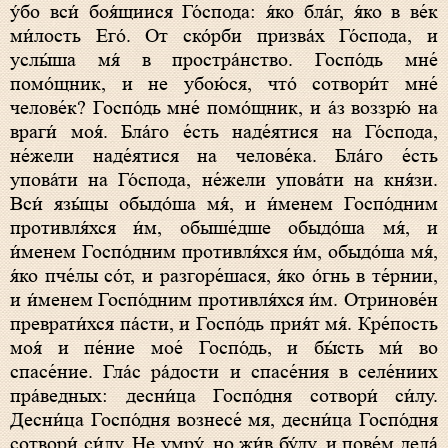
у́бо вси́ боя́щиися Го́спода: я́ко бла́г, я́ко в ве́к
ми́лость Его́. От ско́рби призва́х Го́спода, и
услы́ша мя́ в простра́нство. Госпо́дь мне́
помо́щник, и не убою́ся, что́ сотвори́т мне́
челове́к? Госпо́дь мне́ помо́щник, и а́з воззрю́ на
враги́ моя́. Бла́го е́сть наде́ятися на Го́спода,
не́жели наде́ятися на челове́ка. Бла́го е́сть
упова́ти на Го́спода, не́жели упова́ти на кня́зи.
Вси́ язы́цы обыдо́ша мя́, и и́менем Госпо́дним
противля́хся и́м, обыше́дше обыдо́ша мя́, и
и́менем Госпо́дним противля́хся и́м, обыдо́ша мя́,
я́ко пче́лы со́т, и разгоре́шася, я́ко о́гнь в те́рнии,
и и́менем Госпо́дним противля́хся и́м. Отринове́н
преврати́хся па́сти, и Госпо́дь прия́т мя́. Кре́пость
моя́ и пе́ние мое́ Госпо́дь, и бы́сть ми́ во
спасе́ние. Гла́с ра́дости и спасе́ния в селе́ниих
пра́ведных: десни́ца Госпо́дня сотвори́ си́лу.
Десни́ца Госпо́дня вознесе́ мя, десни́ца Госпо́дня
сотвори́ си́лу. Не умру́, но жи́в бу́ду, и пове́м дела́