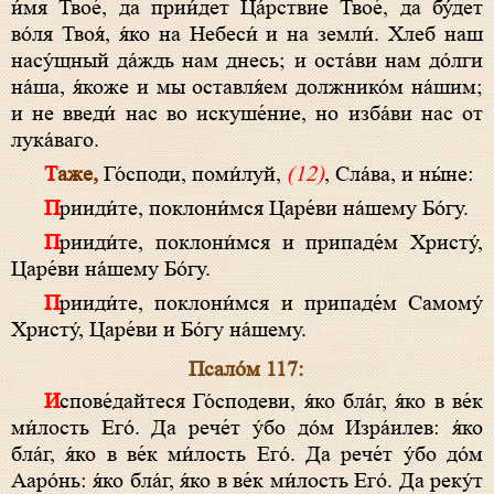
и́мя Твое́, да прии́дет Ца́рствие Твое́, да бу́дет
во́ля Твоя́, я́ко на Небеси́ и на земли́. Хлеб наш
насу́щный да́ждь нам днесь; и оста́ви нам до́лги
на́ша, я́коже и мы оставля́ем должнико́м на́шим;
и не введи́ нас во искуше́ние, но изба́ви нас от
лука́ваго.
Таже,
Го́споди, поми́луй,
(12)
, Сла́ва, и ны́не:
Прииди́те, поклони́мся Царе́ви на́шему Бо́гу.
Прииди́те, поклони́мся и припаде́м Христу́,
Царе́ви на́шему Бо́гу.
Прииди́те, поклони́мся и припаде́м Самому́
Христу́, Царе́ви и Бо́гу на́шему.
Псало́м 117:
Испове́дайтеся Го́сподеви, я́ко бла́г, я́ко в ве́к
ми́лость Его́. Да рече́т у́бо до́м Изра́илев: я́ко
бла́г, я́ко в ве́к ми́лость Его́. Да рече́т у́бо до́м
Ааро́нь: я́ко бла́г, я́ко в ве́к ми́лость Его́. Да реку́т