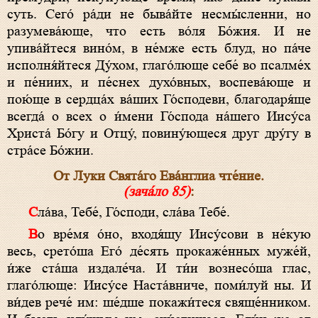
суть. Сего́ ра́ди не быва́йте несмы́сленни, но
разумева́юще, что eсть во́ля Бо́жия. И не
упива́йтеся вино́м, в не́мже eсть блуд, но па́че
исполня́йтеся Ду́хом, глаго́люще себе́ во псалме́х
и пе́ниих, и пе́снех духо́вных, воспева́юще и
пою́ще в сердца́х ва́ших Го́сподеви, благодаря́ще
всегда́ о всех о и́мени Го́спода на́шего Иису́са
Христа́ Бо́гу и Отцу́, повину́ющеся друг дру́гу в
стра́се Бо́жии.
От Луки Свята́го Ева́нглиа чте́ние.
(зача́ло 85)
:
Сла́ва, Тебе́, Го́споди, сла́ва Тебе́.
Во вре́мя о́но, входя́щу Иису́сови в не́кую
весь, срето́ша Его́ де́сять прокаже́нных муже́й,
и́же ста́ша издале́ча. И ти́и вознесо́ша глас,
глаго́люще: Иису́се Наста́вниче, поми́луй ны. И
ви́дев рече́ им: ше́дше покажи́теся свяще́нником.