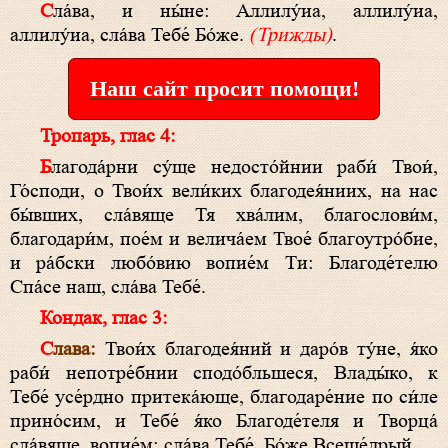
Сла́ва, и ны́не: Аллилу́иа, аллилу́иа,
аллилу́иа, сла́ва Тебе́ Бо́же.
(Трижды)
.
Наш сайт просит помощи!
Тропарь, глас 4:
Благода́рни су́ще недосто́йнии раби́ Твои́,
Го́споди, о Твои́х вели́ких благодея́ниих, на нас
бы́вших, сла́вяще Тя хва́лим, благослови́м,
благодари́м, пое́м и велича́ем Твое́ благоутро́бие,
и ра́бски любо́вию вопие́м Ти: Благоде́телю
Спа́се наш, сла́ва Тебе́.
Кондак, глас 3:
Слава:
Твои́х благодея́ний и даро́в ту́не, я́ко
раби́ непотре́бнии сподо́бльшеся, Влады́ко, к
Тебе́ усе́рдно притека́юще, благодаре́ние по си́ле
прино́сим, и Тебе́ я́ко Благоде́теля и Творца́
сла́вяще, вопие́м: сла́ва Тебе́, Бо́же Всеще́дрый.