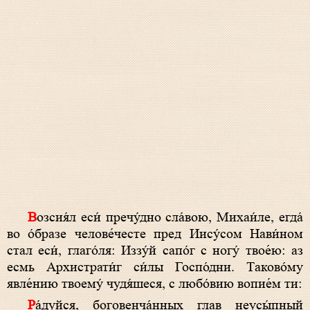
Возсия́л еси́ пречу́дно сла́­вою, Михаи́ле, ег­да́
во о́б­ра­зе челове́честе пред Иису́­сом Нави́ном
стал еси́, глаго́ля: Иззу́й сапо́г с ногу́ твое́ю: аз
есмь Архистрати́г си́­лы Госпо́дни. Таково́му
явле́нию тво­ему́ чудя́шеся, с лю­бо́­вию во­пи­е́м ти:
Ра́­дуй­ся, боговенча́нных глав не­усы́п­ный