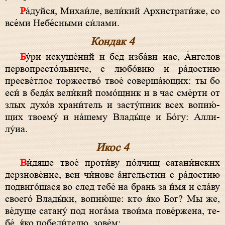
Ра́­дуй­ся, Михаи́ле, ве­ли́­кий Архистрати́же, со
все́­ми Небе́сными си́лами.
Кондак 4
Бу́ри ис­ку­ше́­ний и бед из­ба́­ви нас, А́н­ге­лов
первопресто́льниче, с лю­бо́­вию и ра́­дос­тию
пресве́тлое торжество́ твое́ соверша́ющих: ты бо
еси́ в бе­да́х ве­ли́­кий помо́щник и в час сме́р­ти от
злых ду­хо́в храни́тель и засту́пник всех во­пию́­
щих тво­ему́ и на́­ше­му Вла­ды́­це и Бо́­гу: Алли­
лу́иа.
Икос 4
Ви́­дя­ще твое́ про­ти́­ву по́лчищ сатани́нских
дерз­но­ве́­ние, вси чи́нове а́нгельстии с ра́­дос­тию
подвиго́шася во след те­бе́ на брань за и́мя и сла́­ву
сво­его́ Влады́ки, во­пию́­ще: кто я́ко Бог? Мы же,
ве́­ду­ще сатану́ под нога́ма твои́ма пове́ржена, те­
бе́, я́ко по­бе­ди́­те­лю, зо­ве́м: