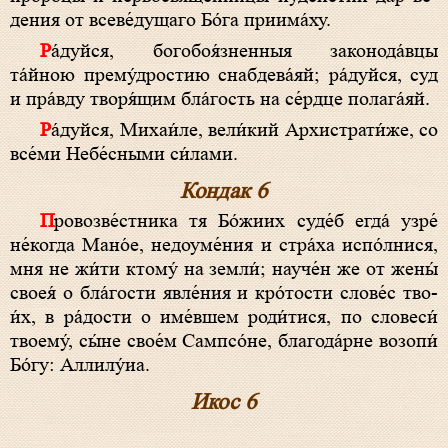
де­ния от всеве́дущаго Бо́­га приима́ху.
Ра́­дуй­ся, богобоя́зненныя законода́вцы
та́йною прему́дростию снабдева́яй; ра́­дуй­ся, суд
и пра́вду творя́щим бла́гость на се́рд­це полага́яй.
Ра́­дуй­ся, Михаи́ле, ве­ли́­кий Архистрати́же, со
все́­ми Небе́сными си́лами.
Кондак 6
Провозве́стника тя Бо́­жи­их суде́б ег­да́ узре́
не́­ког­да Мано́е, недоуме́ния и стра́ха ис­по́л­ни­ся,
мня не жи́ти ктому́ на зем­ли́; науче́н же от жены́
своея́ о бла́­гос­ти яв­ле́­ния и кро́­тос­ти сло­ве́с тво­
и́х, в ра́­дос­ти о име́вшем роди́тися, по словеси́
тво­ему́, сы́­не сво­е́м Сампсо́не, бла­го­да́р­не возо­пи́
Бо́­гу: Алли­лу́иа.
Икос 6