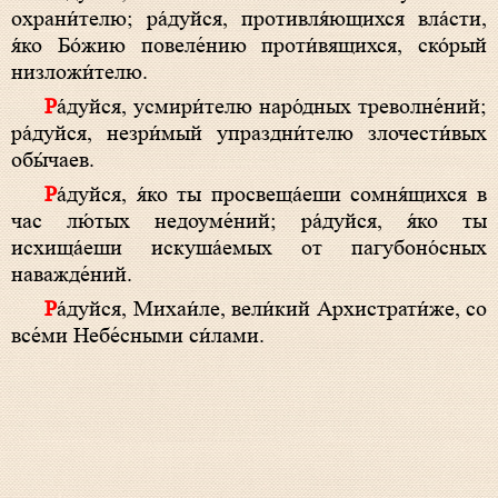
охрани́телю; ра́­дуй­ся, противля́ющихся вла́сти,
я́ко Бо́­жию повеле́нию проти́вящихся, ско́­рый
низ­ло­жи́­те­лю.
Ра́­дуй­ся, усмири́телю наро́дных треволне́ний;
ра́­дуй­ся, незри́мый упраздни́телю злочести́вых
обы́чаев.
Ра́­дуй­ся, я́ко ты просвеща́еши сомня́щихся в
час лю́­тых недоуме́ний; ра́­дуй­ся, я́ко ты
исхища́еши искуша́емых от пагубоно́сных
наважде́ний.
Ра́­дуй­ся, Михаи́ле, ве­ли́­кий Архистрати́же, со
все́­ми Небе́сными си́лами.