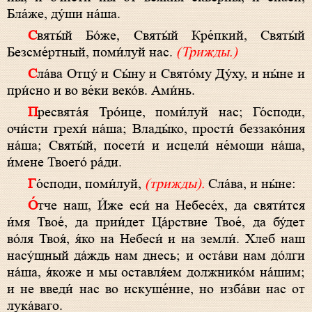
Бла́же, ду́ши на́ша.
Святы́й Бо́же, Святы́й Кре́пкий, Святы́й
Безсме́ртный, поми́луй нас.
(Трижды.)
Сла́ва Отцу́ и Сы́ну и Свято́му Ду́ху, и ны́не и
при́сно и во ве́ки веко́в. Ами́нь.
Пресвята́я Тро́ице, поми́луй нас; Го́споди,
очи́сти грехи́ на́ша; Влады́ко, прости́ беззако́ния
на́ша; Святы́й, посети́ и исцели́ не́мощи на́ша,
и́мене Твоего́ ра́ди.
Го́споди, поми́луй,
(трижды).
Сла́ва, и ны́не:
О́тче наш, И́же еси́ на Небесе́х, да святи́тся
и́мя Твое́, да прии́дет Ца́рствие Твое́, да бу́дет
во́ля Твоя́, я́ко на Небеси́ и на земли́. Хлеб наш
насу́щный да́ждь нам днесь; и оста́ви нам до́лги
на́ша, я́коже и мы оставля́ем должнико́м на́шим;
и не введи́ нас во искуше́ние, но изба́ви нас от
лука́ваго.