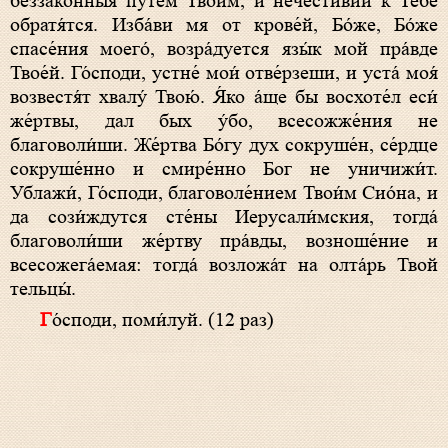
беззако́нныя путе́м Твои́м, и нечести́вии к Тебе́
обратя́тся. Изба́ви мя от крове́й, Бо́же, Бо́же
спасе́ния моего́, возра́дуется язы́к мой пра́вде
Твое́й. Го́споди, устне́ мои́ отве́рзеши, и уста́ моя́
возвестя́т хвалу́ Твою́. Я́ко а́ще бы восхоте́л еси́
же́ртвы, дал бых у́бо, всесожже́ния не
благоволи́ши. Же́ртва Бо́гу дух сокруше́н, се́рдце
сокруше́нно и смире́нно Бог не уничижи́т.
Ублажи́, Го́споди, благоволе́нием Твои́м Сио́на, и
да сози́ждутся сте́ны Иерусали́мския, тогда́
благоволи́ши же́ртву пра́вды, возноше́ние и
всесожега́емая: тогда́ возложа́т на олта́рь Твой
тельцы́.
Го́споди, поми́луй. (12 раз)