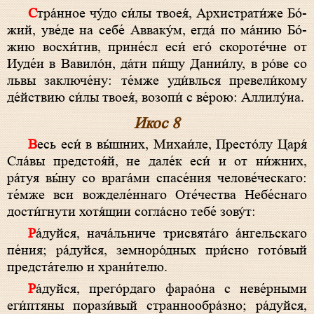
Стра́н­ное чу́­до си́­лы твоея́, Архистрати́же Бо́­
жий, уве́де на се­бе́ Авваку́м, ег­да́ по ма́нию Бо́­
жию восхи́тив, прине́сл еси́ его́ скороте́чне от
Иуде́и в Вавило́н, да́­ти пи́щу Дании́лу, в ро́ве со
львы заключе́ну: те́м­же уди́влься превели́кому
де́йствию си́­лы твоея́, возо­пи́ с ве́­рою: Алли­лу́иа.
Икос 8
Весь еси́ в вы́ш­них, Михаи́ле, Пре­сто́­лу Ца­ря́
Сла́­вы пред­сто­я́й, не дале́к еси́ и от ни́ж­них,
ра́туя вы́­ну со вра­га́­ми спа­се́­ния че­ло­ве́­чес­ка­го:
те́м­же вси вожделе́ннаго Оте́чества Не­бе́с­на­го
дости́гнути хотя́щии со­гла́с­но те­бе́ зову́т:
Ра́­дуй­ся, нача́льниче трисвята́го а́н­гель­ска­го
пе́­ния; ра́­дуй­ся, земноро́дных при́с­но го­то́­вый
пред­ста́­те­лю и хра­ни́­те­лю.
Ра́­дуй­ся, прего́рдаго фарао́на с неве́рными
еги́птяны порази́вый страннообра́зно; ра́­дуй­ся,