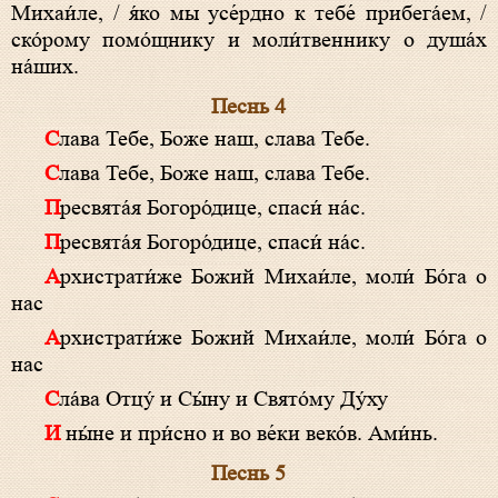
Михаи́ле, / я́ко мы усе́рдно к тебе́ прибега́ем, /
ско́рому помо́щнику и моли́твеннику о душа́х
на́ших.
Песнь 4
Слава Тебе, Боже наш, слава Тебе.
Слава Тебе, Боже наш, слава Тебе.
Пресвята́я Богоро́дице, спаси́ на́с.
Пресвята́я Богоро́дице, спаси́ на́с.
Архистрати́же Божий Михаи́ле, моли́ Бо́га о
нас
Архистрати́же Божий Михаи́ле, моли́ Бо́га о
нас
Сла́ва Отцу́ и Сы́ну и Свято́му Ду́ху
И ны́не и при́сно и во ве́ки веко́в. Ами́нь.
Песнь 5