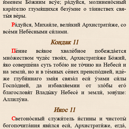
и́ме­нем Бо́­жи­им всу́е; ра́­дуй­ся, молниено́сный
кара́телю глумя́щихся безу́мне о та́инствех свя­
ты́я ве́­ры.
Ра́­дуй­ся, Михаи́ле, ве­ли́­кий Архистрати́же, со
все́­ми Небе́сными си́лами.
Кондак 11
Пе́­ние вся́­кое хва­ле́б­ное побежда́ется
мно́жеством чу­де́с тво­и́х, Архистрати́же Бо́­жий,
я́ко соверше́на суть то­бо́ю не то́­чию на Не­бе­си́ и
на зем­ли́, но и в те́мных се́нех преиспо́дней, иде́­
же глуби́ннаго зми́я связа́л еси́ у́зами си́­лы
Госпо́дней, да избавля́емии от зло́бы его́
благословя́т Вла­ды́­ку Не­бе­се́ и зем­ли́, зо­ву́­ще:
Алли­лу́иа.
Икос 11
Светоно́сный служи́тель и́с­ти­ны и чис­то­ты́
бо­го­почита́ния яви́л­ся еси́, Архистрати́же, ег­да́,