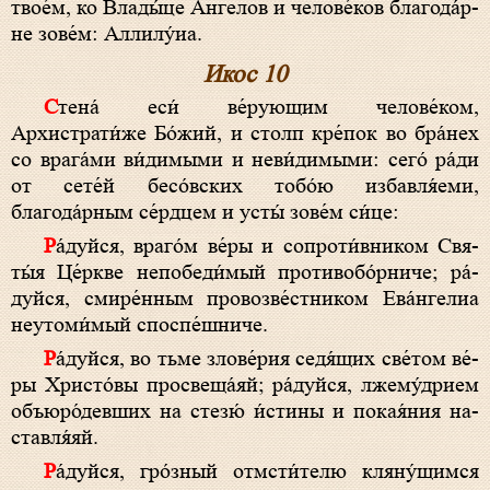
тво­е́м, ко Вла­ды́­це А́н­ге­лов и че­ло­ве́­ков бла­го­да́р­
не зо­ве́м: Алли­лу́иа.
Икос 10
Сте­на́ еси́ ве́рующим че­ло­ве́­ком,
Архистрати́же Бо́­жий, и столп кре́пок во бра́нех
со вра­га́­ми ви́димыми и неви́димыми: се­го́ ра́­ди
от сете́й бесо́вских то­бо́ю избавля́еми,
благода́рным се́рд­цем и ус­ты́ зо­ве́м си́­це:
Ра́­дуй­ся, враго́м ве́­ры и сопроти́вником Свя­
ты́я Це́рк­ве не­по­бе­ди́­мый противобо́рниче; ра́­
дуй­ся, сми­ре́н­ным провозве́стником Ева́нгелиа
неутоми́мый споспе́шниче.
Ра́­дуй­ся, во тьме зло­ве́­рия седя́щих све́­том ве́­
ры Хри­сто́­вы про­све­ща́яй; ра́­дуй­ся, лжему́дрием
объюро́девших на стезю́ и́с­ти­ны и по­кая́­ния на­
став­ля́яй.
Ра́­дуй­ся, гро́зный отмсти́телю кляну́щимся