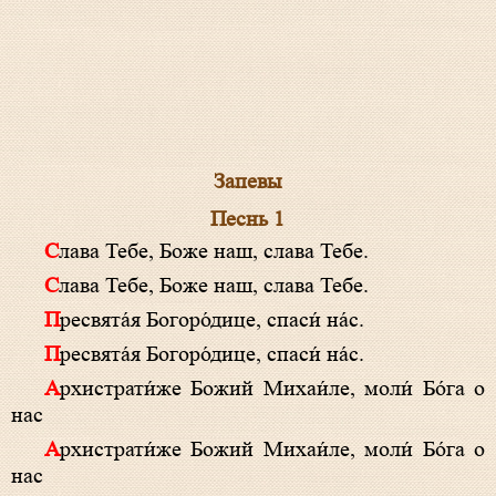
Запевы
Песнь 1
Слава Тебе, Боже наш, слава Тебе.
Слава Тебе, Боже наш, слава Тебе.
Пресвята́я Богоро́дице, спаси́ на́с.
Пресвята́я Богоро́дице, спаси́ на́с.
Архистрати́же Божий Михаи́ле, моли́ Бо́га о
нас
Архистрати́же Божий Михаи́ле, моли́ Бо́га о
нас