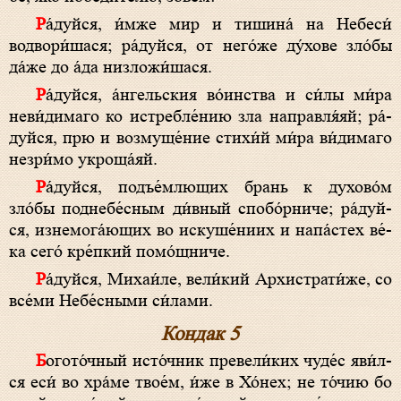
Ра́­дуй­ся, и́м­же мир и тишина́ на Не­бе­си́
водвори́шася; ра́­дуй­ся, от него́же ду́хове зло́бы
да́же до а́да низложи́шася.
Ра́­дуй­ся, а́нгельския во́­ин­ства и си́­лы ми́­ра
неви́димаго ко истребле́нию зла направля́яй; ра́­
дуй­ся, прю и возмуще́ние стихи́й ми́­ра ви́димаго
незри́мо укро­ща́­яй.
Ра́­дуй­ся, подъе́млющих брань к духово́м
зло́бы поднебе́сным ди́вный спобо́рниче; ра́­дуй­
ся, изнемога́ющих во искуше́ниих и на­па́с­тех ве́­
ка се­го́ кре́пкий по­мо́щ­ни­че.
Ра́­дуй­ся, Михаи́ле, ве­ли́­кий Архистрати́же, со
все́­ми Небе́сными си́лами.
Кондак 5
Богото́чный ис­то́ч­ник превели́ких чу­де́с яви́л­
ся еси́ во хра́­ме тво­е́м, и́же в Хо́нех; не то́­чию бо