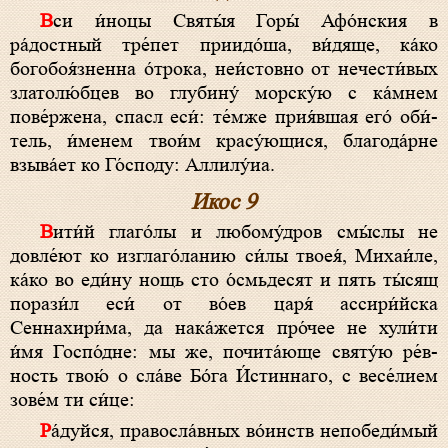
Вси и́ноцы Свя­ты́я Горы́ Афо́нския в
ра́достный тре́пет приидо́ша, ви́­дя­ще, ка́­ко
богобоя́зненна о́трока, неи́стовно от не­чес­ти́­вых
златолю́бцев во глу­би­ну́ морску́ю с ка́мнем
пове́ржена, спасл еси́: те́м­же прия́вшая его́ оби́­
тель, и́ме­нем тво­и́м красу́ющися, бла­го­да́р­не
взыва́ет ко Го́с­по­ду: Алли­лу́иа.
Икос 9
Вити́й гла­го́­лы и любому́дров смы́слы не
довле́ют ко изглаго́ланию си́­лы твоея́, Михаи́ле,
ка́­ко во еди́ну нощь сто о́смьдесят и пять ты́сящ
порази́л еси́ от во́ев ца­ря́ ассири́йска
Сеннахири́ма, да нака́жется про́чее не хули́ти
и́мя Госпо́дне: мы же, почита́юще свя­ту́ю ре́в­
ность твою́ о сла́­ве Бо́­га И́с­тин­на­го, с ве­се́­ли­ем
зо­ве́м ти си́­це:
Ра́­дуй­ся, пра­во­сла́в­ных во́инств не­по­бе­ди́­мый