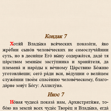
Кондак 7
Хо­тя́й Вла­ды́­ка вся́ческих показа́ти, я́ко
жре́бии сыно́в че­ло­ве́­чес­ких не самослуча́йнии
суть, но в десни́це Его́ вы́­ну содержа́тся, даде́ тя
ца́рствам земны́м за­сту́п­ни­ка и храни́теля, да
племена́ и наро́ды к ве́ч­но­му Ца́рствию Бо́­жию
уготовля́еши; се­го́ ра́­ди вси, ве́дущии о вели́цем
служе́нии тво­е́м спа­се́­нию челове́ческому, бла­го­
да́р­не зову́т Бо́­гу: Алли­лу́иа.
Икос 7
Но́вая чу­де­са́ по­ка­за́ нам, Архистрати́же, то­
бо́ю на зем­ли́ всех чу­де́с Тво­ре́ц и Вла­ды́­ка, ег­да́