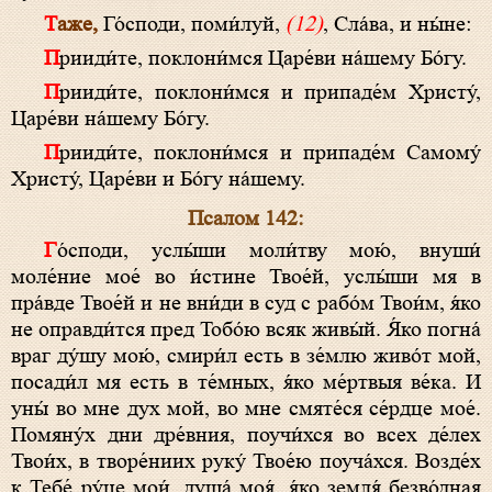
Таже,
Го́споди, поми́луй,
(12)
, Сла́ва, и ны́не:
Прииди́те, поклони́мся Царе́ви на́шему Бо́гу.
Прииди́те, поклони́мся и припаде́м Христу́,
Царе́ви на́шему Бо́гу.
Прииди́те, поклони́мся и припаде́м Самому́
Христу́, Царе́ви и Бо́гу на́шему.
Псалом 142:
Го́споди, услы́ши моли́тву мою́, внуши́
моле́ние мое́ во и́стине Твое́й, услы́ши мя в
пра́вде Твое́й и не вни́ди в суд с рабо́м Твои́м, я́ко
не оправди́тся пред Тобо́ю всяк живы́й. Я́ко погна́
враг ду́шу мою́, смири́л есть в зе́млю живо́т мой,
посади́л мя есть в те́мных, я́ко ме́ртвыя ве́ка. И
уны́ во мне дух мой, во мне смяте́ся се́рдце мое́.
Помяну́х дни дре́вния, поучи́хся во всех де́лех
Твои́х, в творе́ниих руку́ Твое́ю поуча́хся. Возде́х
к Тебе́ ру́це мои́, душа́ моя́, я́ко земля́ безво́дная