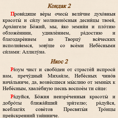
Кондак 2
Прови́дяще ве́­ры очесы́ ве­ли́­чие ду­хо́в­ныя
красоты́ и си́­лу молниено́сныя десни́цы твоея́,
Арха́нгеле Бо́­жий, мы, я́ко земни́и и пло́­тию
обложе́ннии, удивле́нием, ра́­дос­тию и
благодаре́нием ко Твор­цу́ вся́ческих
исполня́емся, зо­ву́­ще со все́­ми Небе́сными
си́лами: Алли­лу́иа.
Икос 2
Ра́­зум чист и свобо́ден от страс­те́й ис­про­си́
нам, пре­чу́д­ный Михаи́ле, Не­бе́с­ных чино́в
нача́льниче, да, возне́сшеся мы́слию от зем­ны́х к
Не­бе́с­ным, хвале́бную песнь воспое́м ти си́­це:
Ра́­дуй­ся, Бо́­жия не­из­ре́чен­ныя красоты́ и
добро́ты ближа́йший зри́­те­лю; ра́­дуй­ся,
всеблаги́х сове́тов Пре­свя­ты́я Тро́ицы
преи́скренний таи́н­ни­че.