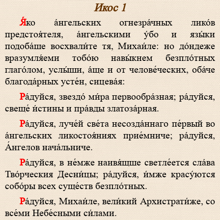
Икос 1
Я́ко а́нгельских огнезра́чных лико́в
предстоя́теля, а́нгельскими у́бо и язы́ки
подоба́ше восхвали́те тя, Михаи́ле: но до́ндеже
вразумля́еми то­бо́ю навы́кнем безпло́тных
глаго́лом, услы́­ши, а́ще и от че­ло­ве́­чес­ких, оба́­че
благода́рных усте́н, си­це­ва́я:
Ра́­дуй­ся, звез­до́ ми́­ра первообра́зная; ра́­дуй­ся,
свеще́ и́с­ти­ны и пра́в­ды златоза́рная.
Ра́­дуй­ся, луче́й све́­та несозда́ннаго пе́рвый во
а́нгельских ликостоя́ниях прие́мниче; ра́­дуй­ся,
А́н­ге­лов нача́льниче.
Ра́­дуй­ся, в не́м­же наивя́щше светле́ется сла́­ва
Тво́рческия Десни́цы; ра́­дуй­ся, и́м­же красу́ются
собо́ры всех суще́ств безпло́тных.
Ра́­дуй­ся, Михаи́ле, ве­ли́­кий Архистрати́же, со
все́­ми Небе́сными си́лами.