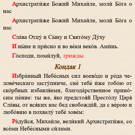
Архистрати́же Божий Михаи́ле, моли́ Бо́га о
нас
Архистрати́же Божий Михаи́ле, моли́ Бо́га о
нас
Сла́ва Отцу́ и Сы́ну и Свято́му Ду́ху
И ны́не и при́сно и во ве́ки веко́в. Ами́нь.
Го́споди, поми́луй,
трижды.
Кондак 1
Из­бра́н­ный Не­бе́с­ных сил вое­во́­до и ро́­да че­
ло­ве́­чес­ка­го зас­ту́п­ни­че, сие́ те­бе́ и́же то­бо́ю от
ско́рб­ных избавля́еми, бла­го­да́р­ствен­ное при­но́­
сим пе́­ние: ты же, я́ко пред­сто­я́й Пре­сто́­лу Ца­ря́
Сла́­вы, от вся́­ких нас бед сво­бож­да́й, да с ве́­рою и
лю­бо́­вию в по­хва­лу́ те­бе́ зо­ве́м:
Ра́­дуй­ся, Михаи́ле, ве­ли́­кий Архистрати́же, со
все́­ми Небе́сными си́лами.