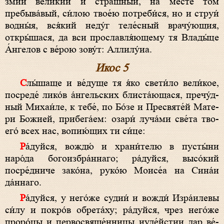
змий ве­ли́­кий и стра́шный, на ме́сте том
пребыва́вый, си́­лою твое́ю потреби́ся, но и струи́
водны́я, вся́кий не­ду́г теле́сный врачу́ющия,
откры́шася, да вси про­слав­ля́­юще­му тя Вла­ды́­це
А́н­ге­лов с ве́­рою зову́т: Алли­лу́иа.
Икос 5
Слы́­ша­ще и ве́­ду­ще тя я́ко све­ти́­ло вели́кое,
посреде́ лико́в а́нгельских блиста́ющася, пре­чу́д­
ный Михаи́ле, к те­бе́, по Бо́­зе и Пресвяте́й Ма­те­
ри Бо­жией, при­бе­га́­ем: озари́ лу­ча́­ми све́­та тво­
его́ всех нас, во­пию́­щих ти си́­це:
Ра́­дуй­ся, вож­дю́ и хра­ни́­те­лю в пусты́ни
наро́да богоизбра́ннаго; ра́­дуй­ся, высо́кий
посре́дниче зако́на, ру­ко́ю Моисе́а на Сина́и
да́ннаго.
Ра́­дуй­ся, у него́же судии́ и вожди́ Изра́илевы
си́­лу и по­кро́в обрета́ху; ра́­дуй­ся, чрез него́же
проро́цы и первосвяще́нницы иуде́йстии дар ве́­