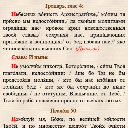
Тропарь, глас 4:
Небе́сных во́инств Архистрати́же,/ мо́лим тя
при́сно мы недосто́йнии,/ да твои́ми моли́твами
огради́ши нас/ кро́вом крил невеще́ственныя
твоея́ сла́вы,/ сохраня́я нас, припа́дающих
приле́жно и вопию́щих:/ от бед изба́ви нас,// я́ко
чинонача́льник вы́шних Сил.
(Дважды)
Слава:
И ныне:
Не умолчи́м никогда́, Богоро́дице, / си́лы Твоя́
глаго́лати, недосто́йнии: / áще бо Ты не бы
предстоя́ла моля́щи, / кто бы нас избáвил от
толи́ких бед; / кто же бы сохрани́л до ны́не
свобо́дны; / не отсту́пим, Влады́чице, от Тебе́, /
Твоя́ бо рабы́ спасáеши при́сно от вся́ких лю́тых.
Псало́м 50:
Поми́луй мя, Бо́же, по вели́цей ми́лости
Твое́й, и по мно́жеству щедро́т Твои́х очи́сти