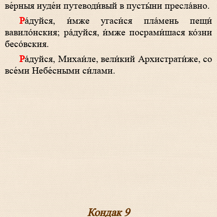
ве́р­ныя иуде́и путеводи́вый в пусты́ни пресла́вно.
Ра́­дуй­ся, и́м­же угаси́ся пла́мень пещи́
вавило́нския; ра́­дуй­ся, и́м­же посрами́шася ко́зни
бесо́вския.
Ра́­дуй­ся, Михаи́ле, ве­ли́­кий Архистрати́же, со
все́­ми Небе́сными си́лами.
Кондак 9