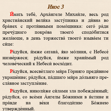
Икос 3
И́мать те­бе́, Арха́нгеле Михаи́ле, весь род
христиа́нский вели́ка за­сту́п­ни­ка и ди́вна во
бра́нех с проти́вными по­мо́щ­ни­ка: се­го́ ра́­ди
пречу́днаго покро́ва тво­его́ спо­до́­би­ти­ся
жела́юще, в день торжества́ тво­его́ взы­ва́­ем ти
си́­це:
Ра́­дуй­ся, и́м­же са­та­на́, я́ко мо́лния, с Не­бе­се́
низве́ржеся; ра́­дуй­ся, и́м­же храни́мый род
челове́ческий к Не­бе­си́ вос­хо́­дит.
Ра́­дуй­ся, всесве́тлаго ми́­ра Го́р­ня­го преди́вное
укра­ше́­ние; ра́­дуй­ся, па́д­ша­го ми́­ра до́ль­ня­го пре­
сла́в­ное за­ступ­ле́­ние.
Ра́­дуй­ся, николи́же си́лами зла побежде́нный;
ра́­дуй­ся, со все́­ми А́н­ге­лы Бо́­жи­ими в и́стине и
пра́вде на ве́­ки бла­го­да́­тию Бо́­жиею
утвержде́нный.