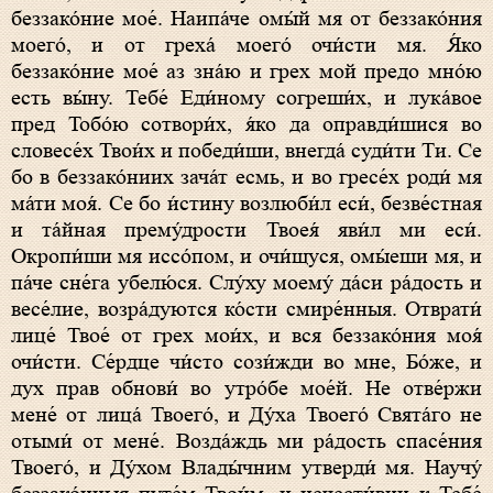
беззако́ние мое́. Наипа́че омы́й мя от беззако́ния
моего́, и от греха́ моего́ очи́сти мя. Я́ко
беззако́ние мое́ аз зна́ю и грех мой предо мно́ю
есть вы́ну. Тебе́ Еди́ному согреши́х, и лука́вое
пред Тобо́ю сотвори́х, я́ко да оправди́шися во
словесе́х Твои́х и победи́ши, внегда́ суди́ти Ти. Се
бо в беззако́ниих зача́т есмь, и во гресе́х роди́ мя
ма́ти моя́. Се бо и́стину возлюби́л еси́, безве́стная
и та́йная прему́дрости Твоея́ яви́л ми еси́.
Окропи́ши мя иссо́пом, и очи́щуся, омы́еши мя, и
па́че сне́га убелю́ся. Слу́ху моему́ да́си ра́дость и
весе́лие, возра́дуются ко́сти смире́нныя. Отврати́
лице́ Твое́ от грех мои́х, и вся беззако́ния моя́
очи́сти. Се́рдце чи́сто сози́жди во мне, Бо́же, и
дух прав обнови́ во утро́бе мое́й. Не отве́ржи
мене́ от лица́ Твоего́, и Ду́ха Твоего́ Свята́го не
отыми́ от мене́. Возда́ждь ми ра́дость спасе́ния
Твоего́, и Ду́хом Влады́чним утверди́ мя. Научу́