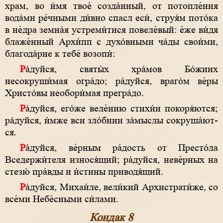
храм, во и́мя твое́ созда́нный, от потопле́ния
вода́ми ре́чными ди́в­но спасл еси́, струя́м пото́ка
в не́дра зем­на́я устреми́тися повеле́вый: е́же ви́­дя
бла­же́н­ный Архи́пп с духо́вными ча́ды свои́ми,
бла­го­да́р­не к те­бе́ возо­пи́:
Ра́­дуй­ся, свя­ты́х хра́мов Бо́­жи­их
несокруши́мая огра́до; ра́­дуй­ся, враго́м ве́­ры
Хри­сто́­вы не­обо­ри́­мая прегра́до.
Ра́­дуй­ся, его́­же веле́нию стихи́и покоря́ются;
ра́­дуй­ся, и́м­же вси зло́бнии за́мыслы со­кру­ша́­ют­
ся.
Ра́­дуй­ся, ве́р­ным ра́­дость от Пре­сто́­ла
Вседержи́теля износя́щий; ра́­дуй­ся, не­ве́р­ных на
стезю́ пра́в­ды и и́с­ти­ны приводя́щий.
Ра́­дуй­ся, Михаи́ле, ве­ли́­кий Архистрати́же, со
все́­ми Небе́сными си́лами.
Кондак 8