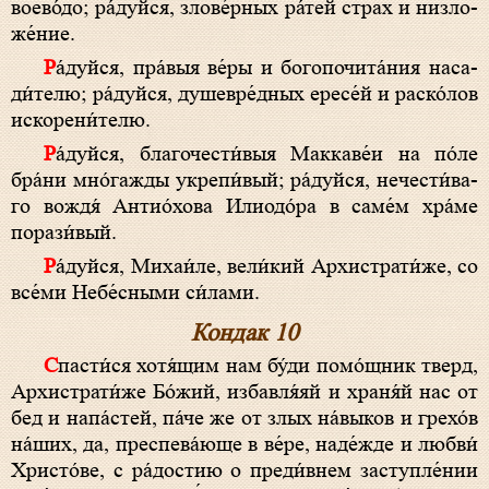
вое­во́­до; ра́­дуй­ся, злове́рных ра́тей страх и низ­ло­
же́­ние.
Ра́­дуй­ся, пра́­выя ве́­ры и бо­го­почита́ния на­са­
ди́­те­лю; ра́­дуй­ся, ду­ше­вре́д­ных ере­се́й и раско́лов
искорени́телю.
Ра́­дуй­ся, благочести́выя Маккаве́и на по́ле
бра́­ни мно́гажды укрепи́вый; ра́­дуй­ся, не­чес­ти́­ва­
го вождя́ Антио́хова Илиодо́ра в саме́м хра́­ме
порази́вый.
Ра́­дуй­ся, Михаи́ле, ве­ли́­кий Архистрати́же, со
все́­ми Небе́сными си́лами.
Кондак 10
Спас­ти́­ся хотя́щим нам бу́­ди помо́щник тверд,
Архистрати́же Бо́­жий, избавля́яй и храня́й нас от
бед и на­па́с­тей, па́­че же от злых на́выков и гре­хо́в
на́­ших, да, преспева́юще в ве́­ре, на­де́ж­де и любви́
Христо́ве, с ра́­дос­тию о преди́внем заступле́нии