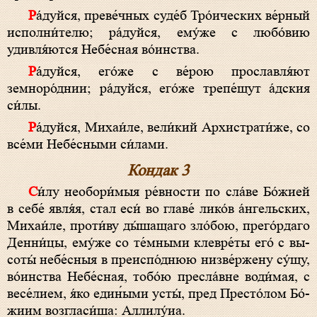
Ра́­дуй­ся, преве́чных суде́б Тро́ических ве́р­ный
исполни́телю; ра́­дуй­ся, ему́­же с лю­бо́­вию
удивля́ются Не­бе́с­ная во́­ин­ства.
Ра́­дуй­ся, его́­же с ве́­рою прославля́ют
земноро́днии; ра́­дуй­ся, его́­же тре­пе́­щут а́дския
си́­лы.
Ра́­дуй­ся, Михаи́ле, ве­ли́­кий Архистрати́же, со
все́­ми Небе́сными си́лами.
Кондак 3
Си́­лу необори́мыя ре́вности по сла́­ве Бо́­жией
в се­бе́ явля́я, стал еси́ во главе́ лико́в а́нгельских,
Михаи́ле, про­ти́­ву ды́шащаго зло́бою, прего́рдаго
Денни́цы, ему́­же со те́мными клевре́ты его́ с вы­
со­ты́ не­бе́с­ныя в преиспо́днюю низве́ржену су́щу,
во́­ин­ства Не­бе́с­ная, то­бо́ю пресла́вне води́мая, с
ве­се́­ли­ем, я́ко еди­н́ы­ми ус­ты́, пред Пре­сто́­лом Бо́­
жи­им возгласи́ша: Алли­лу́иа.