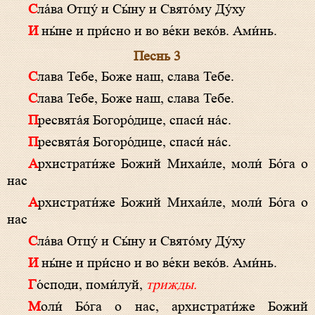
Сла́ва Отцу́ и Сы́ну и Свято́му Ду́ху
И ны́не и при́сно и во ве́ки веко́в. Ами́нь.
Песнь 3
Слава Тебе, Боже наш, слава Тебе.
Слава Тебе, Боже наш, слава Тебе.
Пресвята́я Богоро́дице, спаси́ на́с.
Пресвята́я Богоро́дице, спаси́ на́с.
Архистрати́же Божий Михаи́ле, моли́ Бо́га о
нас
Архистрати́же Божий Михаи́ле, моли́ Бо́га о
нас
Сла́ва Отцу́ и Сы́ну и Свято́му Ду́ху
И ны́не и при́сно и во ве́ки веко́в. Ами́нь.
Го́споди, поми́луй,
трижды.
Моли́ Бо́га о нас, архистрати́же Божий