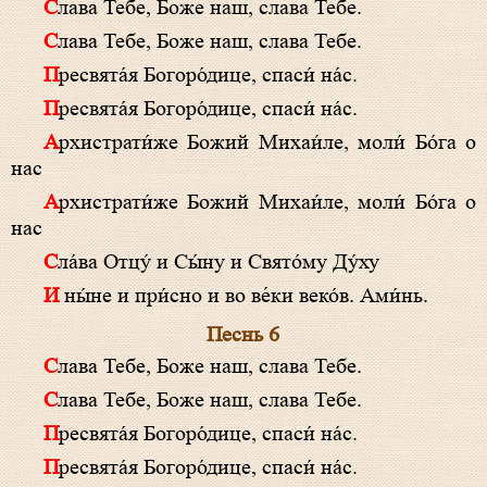
Слава Тебе, Боже наш, слава Тебе.
Слава Тебе, Боже наш, слава Тебе.
Пресвята́я Богоро́дице, спаси́ на́с.
Пресвята́я Богоро́дице, спаси́ на́с.
Архистрати́же Божий Михаи́ле, моли́ Бо́га о
нас
Архистрати́же Божий Михаи́ле, моли́ Бо́га о
нас
Сла́ва Отцу́ и Сы́ну и Свято́му Ду́ху
И ны́не и при́сно и во ве́ки веко́в. Ами́нь.
Песнь 6
Слава Тебе, Боже наш, слава Тебе.
Слава Тебе, Боже наш, слава Тебе.
Пресвята́я Богоро́дице, спаси́ на́с.
Пресвята́я Богоро́дице, спаси́ на́с.