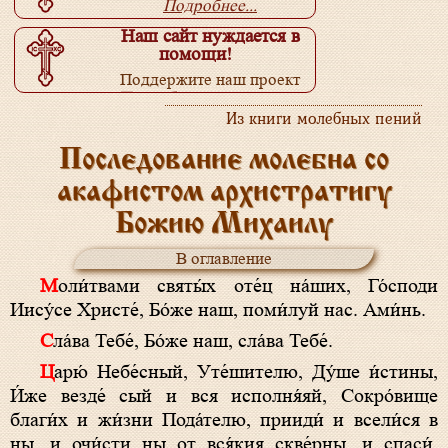
Подробнее...
Наш сайт нуждается в
помощи!
Поддержите наш проект
Подробнее...
Из книги молебных пений
Последование молебна со
акафистом архистратигу
Божию Михаилу
В оглавление
Моли́твами святы́х оте́ц на́ших, Го́споди
Иису́се Христе́, Бо́же наш, поми́луй нас. Ами́нь.
Сла́ва Тебе́, Бо́же наш, сла́ва Тебе́.
Царю́ Небе́сный, Уте́шителю, Ду́ше и́стины,
И́же везде́ сый и вся исполня́яй, Сокро́вище
благи́х и жи́зни Пода́телю, прииди́ и всели́ся в
ны, и очи́сти ны от вся́кия скве́рны, и спаси́,