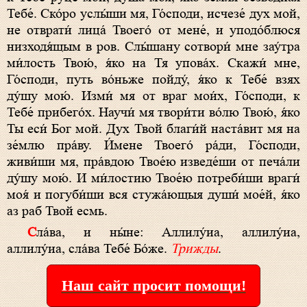
Тебе́. Ско́ро услы́ши мя, Го́споди, исчезе́ дух мой,
не отврати́ лица́ Твоего́ от мене́, и уподо́блюся
низходя́щым в ров. Слы́шану сотвори́ мне зау́тра
ми́лость Твою́, я́ко на Тя упова́х. Скажи́ мне,
Го́споди, путь во́ньже пойду́, я́ко к Тебе́ взях
ду́шу мою́. Изми́ мя от враг мои́х, Го́споди, к
Тебе́ прибего́х. Научи́ мя твори́ти во́лю Твою́, я́ко
Ты еси́ Бог мой. Дух Твой благи́й наста́вит мя на
зе́млю пра́ву. И́мене Твоего́ ра́ди, Го́споди,
живи́ши мя, пра́вдою Твое́ю изведе́ши от печа́ли
ду́шу мою́. И ми́лостию Твое́ю потреби́ши враги́
моя́ и погуби́ши вся стужа́ющыя души́ мое́й, я́ко
аз раб Твой есмь.
Сла́ва, и ны́не: Аллилу́иа, аллилу́иа,
аллилу́иа, сла́ва Тебе́ Бо́же.
Трижды
.
Наш сайт просит помощи!