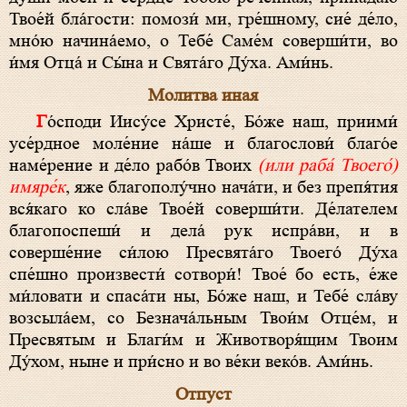
Твое́й бла́гости: помози́ ми, гре́шному, сие́ де́ло,
мно́ю начина́емо, о Тебе́ Саме́м соверши́ти, во
и́мя Отца́ и Сы́на и Свята́го Ду́ха. Ами́нь.
Молитва иная
Го́споди Иису́се Христе́, Бо́же наш, приими́
усе́рдное моле́ние на́ше и благослови́ благо́е
наме́рение и де́ло рабо́в Твоих
(или раба́ Твоего́)
имяре́к
, яже благополу́чно нача́ти, и без препя́тия
вся́каго ко сла́ве Твое́й соверши́ти. Де́лателем
благопоспеши́ и дела́ рук испра́ви, и в
соверше́ние си́лою Пресвята́го Твоего́ Ду́ха
спе́шно произвести́ сотвори́! Твое́ бо есть, е́же
ми́ловати и спаса́ти ны, Бо́же наш, и Тебе́ сла́ву
возсыла́ем, со Безнача́льным Твои́м Отце́м, и
Пресвятым и Благи́м и Животворя́щим Твоим
Ду́хом, ныне и при́сно и во ве́ки веко́в. Ами́нь.
Отпуст