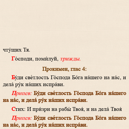
чту́щих Тя.
Го́споди, поми́луй,
трижды.
Прокимен, глaс 4:
Бу́ди све́тлость Го́спода Бо́га на́шего на на́с, и
дела́ ру́к на́ших испра́ви.
Припев:
Бу́ди све́тлость Го́спода Бо́га на́шего
на на́с, и дела́ ру́к на́ших испра́ви.
Стих: И при́зри на рабы́ Твоя́, и на дела́ Твоя́
Припев:
Бу́ди све́тлость Го́спода Бо́га на́шего
на на́с, и дела́ ру́к на́ших испра́ви.