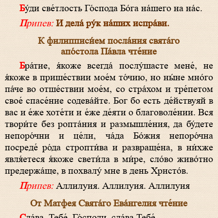
Бу́ди све́тлость Го́спода Бо́га на́шего на на́с.
Припев:
И дела́ ру́к на́ших испра́ви.
К филипписи́ем посла́ния свята́го
апо́стола Па́вла чте́ние
Бра́тие, я́коже всегда́ послу́шасте мене́, не
я́коже в прише́ствии мое́м то́чию, но ны́не мно́го
па́че во отше́ствии мое́м, со стра́хом и тре́петом
свое́ спасе́ние содева́йте. Бог бо есть де́йствуяй в
вас и е́же хоте́ти и е́же де́яти о благоволе́нии. Вся
твори́те без ропта́ния и размышле́ния, да бу́дете
непоро́чни и це́ли, ча́да Бо́жия непоро́чна
посреде́ ро́да стропти́ва и развраще́на, в ни́хже
явля́етеся я́коже свети́ла в ми́ре, сло́во живо́тно
предержа́ще, в похвалу́ мне в день Христо́в.
Припев:
Аллилуия. Аллилуия. Аллилуия
От Матфея Свята́го Ева́нгелия чте́ние
Сла́ва, Тебе́, Го́споди, сла́ва Тебе́.