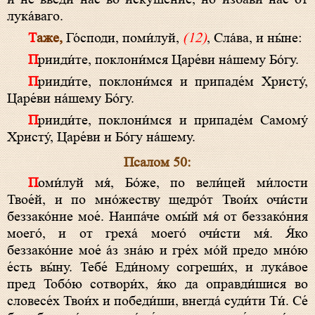
лука́ваго.
Таже,
Го́споди, поми́луй,
(12)
, Сла́ва, и ны́не:
Прииди́те, поклони́мся Царе́ви на́шему Бо́гу.
Прииди́те, поклони́мся и припаде́м Христу́,
Царе́ви на́шему Бо́гу.
Прииди́те, поклони́мся и припаде́м Самому́
Христу́, Царе́ви и Бо́гу на́шему.
Псалом 50:
Поми́луй мя́, Бо́же, по вели́цей ми́лости
Твое́й, и по мно́жеству щедро́т Твои́х очи́сти
беззако́ние мое́. Наипа́че омы́й мя́ от беззако́ния
моего́, и от греха́ моего́ очи́сти мя́. Я́ко
беззако́ние мое́ а́з зна́ю и гре́х мо́й предо мно́ю
е́сть вы́ну. Тебе́ Еди́ному согреши́х, и лука́вое
пред Тобо́ю сотвори́х, я́ко да оправди́шися во
словесе́х Твои́х и победи́ши, внегда́ суди́ти Ти́. Се́