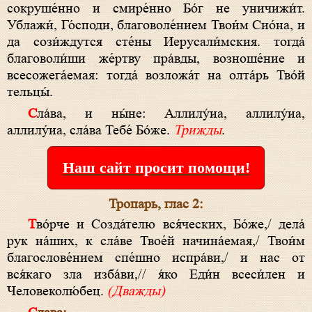
сокруше́нно и смире́нно Бо́г не уничижи́т.
Ублажи́, Го́споди, благоволе́нием Твои́м Сио́на, и
да сози́ждутся сте́ны Иерусали́мския. тогда́
благоволи́ши же́ртву пра́вды, возноше́ние и
всесожега́емая: тогда́ возложа́т на олта́рь Тво́й
тельцы́.
Сла́ва, и ны́не: Аллилу́иа, аллилу́иа,
аллилу́иа, сла́ва Тебе́ Бо́же.
Трижды
.
Наш сайт просит помощи!
Тропарь, глас 2:
Тво́pче и Созда́телю вся́ческих, Бо́же,/ дела́
pук на́ших, к сла́ве Твое́й начина́емая,/ Твои́м
благослове́нием спе́шно испpа́ви,/ и нас от
вся́каго зла изба́ви,// я́ко Еди́н всеси́лен и
Человеколю́бец.
(Дважды)