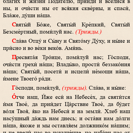
благи́х и жи́зни Пода́телю, прииди́ и всели́ся в
ны, и очи́сти ны от вся́кия скве́рны, и спаси́,
Бла́же, ду́ши на́ша.
Святы́й Бо́же, Святы́й Кре́пкий, Святы́й
Безсме́ртный, поми́луй нас.
(Трижды.)
Сла́ва Отцу́ и Сы́ну и Свято́му Ду́ху, и ны́не и
при́сно и во ве́ки веко́в. Ами́нь.
Пресвята́я Тро́ице, поми́луй нас; Го́споди,
очи́сти грехи́ на́ша; Влады́ко, прости́ беззако́ния
на́ша; Святы́й, посети́ и исцели́ не́мощи на́ша,
и́мене Твоего́ ра́ди.
Го́споди, поми́луй,
(трижды).
Сла́ва, и ны́не:
О́тче наш, И́же еси́ на Небесе́х, да святи́тся
и́мя Твое́, да прии́дет Ца́рствие Твое́, да бу́дет
во́ля Твоя́, я́ко на Небеси́ и на земли́. Хлеб наш
насу́щный да́ждь нам днесь; и оста́ви нам до́лги
на́ша, я́коже и мы оставля́ем должнико́м на́шим;
и не введи́ нас во искуше́ние, но изба́ви нас от