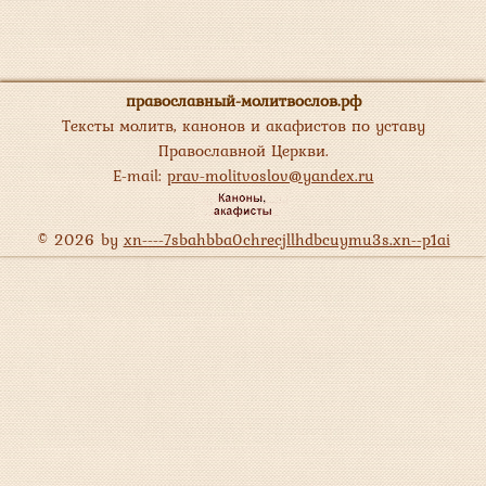
православный-молитвослов.рф
Тексты молитв, канонов и акафистов по уставу
Православной Церкви.
E-mail:
prav-molitvoslov@yandex.ru
© 2026 by
xn----7sbahbba0chrecjllhdbcuymu3s.xn--p1ai