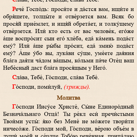
Рече́ Госпо́дь: проси́те и да́стся вам, ищи́те и
обря́щете, толцы́те и отве́рзется вам. Всяк бо
прося́й прие́млет, и ищя́й обрета́ет, и толку́щему
отве́рзется. Или́ кто есть от вас челове́к, его́же
а́ще воспро́сит сын его́ хле́ба, еда́ ка́мень пода́ст
ему́? Или́ а́ще ры́бы про́сит, еда́ змию́ пода́ст
ему́? А́ще у́бо вы, лука́ви су́ще, уме́ете дая́ния
бла́га дая́ти ча́дом ва́шым, ко́льми па́че Оте́ц ваш
Небе́сный даст бла́га прося́щым у Него́.
Сла́ва, Тебе́, Го́споди, сла́ва Тебе́.
Го́споди, поми́луй,
(трижды).
Молитва
Го́споди Иису́се Христе́, Сы́не Единоро́дный
Безнача́льнаго Отца́! Ты ре́кл еси́ пречи́стыми
Твои́ми усты́: я́ко без Мене́ не мо́жете твори́ти
ничесо́же. Го́споди мой, Го́споди, ве́рою объе́м в
души́ мое́й и се́рдце Тобо́ю рече́нная, припа́даю