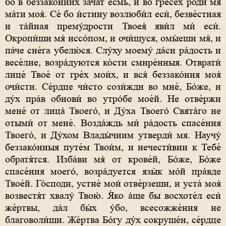
бо в беззако́ниих зача́т е́смь, и во гресе́х роди́ мя
ма́ти моя́. Се́ бо и́стину возлюби́л еси́, безве́стная
и та́йная прему́дрости Твоея́ яви́л ми́ еси́.
Окропи́ши мя́ иссо́пом, и очи́щуся, омы́еши мя́, и
па́че сне́га убелю́ся. Слу́ху моему́ да́си ра́дость и
весе́лие, возра́дуются ко́сти смире́нныя. Отврати́
лице́ Твое́ от гре́х мои́х, и вся́ беззако́ния моя́
очи́сти. Се́рдце чи́сто сози́жди во мне́, Бо́же, и
ду́х пра́в обнови́ во утро́бе мое́й. Не отве́ржи
мене́ от лица́ Твоего́, и Ду́ха Твоего́ Свята́го не
отыми́ от мене́. Возда́ждь ми́ ра́дость спасе́ния
Твоего́, и Ду́хом Влады́чним утверди́ мя. Научу́
беззако́нныя путе́м Твои́м, и нечести́вии к Тебе́
обратя́тся. Изба́ви мя́ от крове́й, Бо́же, Бо́же
спасе́ния моего́, возра́дуется язы́к мо́й пра́вде
Твое́й. Го́споди, устне́ мои́ отве́рзеши, и уста́ моя́
возвестя́т хвалу́ Твою́. Я́ко а́ще бы восхоте́л еси́
же́ртвы, да́л бы́х у́бо, всесожже́ния не
благоволи́ши. Же́ртва Бо́гу ду́х сокруше́н, се́рдце