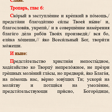
Слава:
Тропарь, глас 6:
Ско́рый в заступле́ние и кре́пкий в по́мощь,/
предста́ни благода́тию си́лы Твоея́ ны́не/ и,
благослови́в, укрепи́,/ и в соверше́ние наме́рения
блага́го де́ла рабо́в Твои́х произведи́;/ вся бо,
ели́ка хо́щеши,// я́ко Всеси́льный Бог, твори́ти
мо́жеши.
И ныне:
Предста́тельство христиа́н непосты́дное,
хода́тайство ко Творцу́ непрело́жное, не пре́зри
гре́шных моле́ний гла́сы, но предвари́, я́ко Блага́я,
на по́мощь нас, ве́рно зову́щих Ти; ускори́ на
моли́тву и потщи́ся на умоле́ние,
предста́тельствующи при́сно, Богоро́дице,