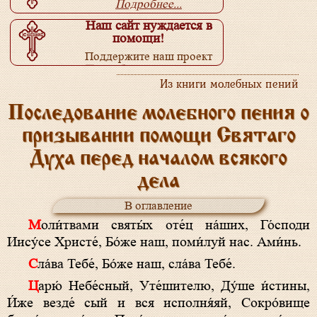
Подробнее...
Наш сайт нуждается в
помощи!
Поддержите наш проект
Подробнее...
Из книги молебных пений
Последование молебного пения о
призывании помощи Святаго
Духа перед началом всякого
дела
В оглавление
Моли́твами святы́х оте́ц на́ших, Го́споди
Иису́се Христе́, Бо́же наш, поми́луй нас. Ами́нь.
Сла́ва Тебе́, Бо́же наш, сла́ва Тебе́.
Царю́ Небе́сный, Уте́шителю, Ду́ше и́стины,
И́же везде́ сый и вся исполня́яй, Сокро́вище