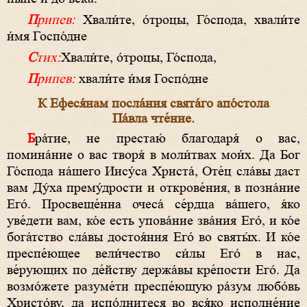
Припев:
Хвали́те, о́троцы, Го́спода, хвали́те
и́мя Госпо́дне
Стих:
Хвали́те, о́троцы, Го́спода,
Припев:
хвали́те и́мя Госпо́дне
К Ефеся́нам посла́ния свята́го апо́стола
Па́вла чте́ние.
Бра́тие, не престаю́ благодаря́ о вас,
помина́ние о вас творя́ в моли́твах мои́х. Да Бог
Го́спода на́шего Иису́са Христа́, Оте́ц сла́вы даст
вам Ду́ха прему́дрости и открове́ния, в позна́ние
Его́. Просвеще́нна очеса́ се́рдца ва́шего, я́ко
уве́дети вам, ко́е есть упова́ние зва́ния Его́, и ко́е
бога́тство сла́вы достоя́ния Его́ во святы́х. И ко́е
преспе́ющее вели́чество си́лы Его́ в нас,
ве́рующих по де́йству держа́вы кре́пости Его́. Да
возмо́жете разуме́ти преспе́ющую ра́зум любо́вь
Христо́ву, да испо́лнитеся во вся́ко исполне́ние