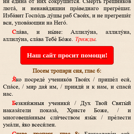
ни еди́на от них сокруши́тся. Смерть гре́шников
люта́, и ненави́дящии пра́веднаго прегре́шат.
Изба́вит Госпо́дь ду́шы раб Свои́х, и не прегреша́т
вси, упова́ющии на Него́.
Сла́ва, и ны́не: Аллилу́иа, аллилу́иа,
аллилу́иа, сла́ва Тебе́ Бо́же.
Трижды
.
Наш сайт просит помощи!
Посем тропари сия, глас 6:
Я́ко посреде́ ученико́в Твои́х / прише́л еси́,
Спа́се, / мир дая́ им, / прииди́ и к нам, и спаси́
нас.
Безкни́жныя ученики́ / Дух Твой Святы́й
наказа́тели показа́, Христе Боже, / и
многовеща́нным сли́чеством язы́к / пре́лести
ума́ли, я́ко всеси́лен.