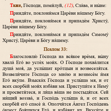
Таже,
Го́споди, поми́луй,
(12)
, Сла́ва, и ны́не:
Прииди́те, поклони́мся Царе́ви на́шему Бо́гу.
Прииди́те, поклони́мся и припаде́м Христу́,
Царе́ви на́шему Бо́гу.
Прииди́те, поклони́мся и припаде́м Самому́
Христу́, Царе́ви и Бо́гу на́шему.
Псалом 33:
Благословлю́ Го́спода на вся́кое вре́мя, вы́ну
хвала́ Его́ во усте́х мои́х. О Го́споде похва́лится
душа́ моя́, да услы́шат кро́тцыи и возвеселя́тся.
Возвели́чите Го́спода со мно́ю и вознесе́м и́мя
Его́ вку́пе. Взыска́х Го́спода и услы́ша мя, и от
всех скорбе́й мои́х изба́ви мя. Приступи́те к Нему́
и просвети́теся, и ли́ца ва́ша не постыдя́тся. Сей
ни́щий воззва́, и Госпо́дь услы́ша и́, и от всех
скорбе́й eго́ спасе́ и́. Ополчи́тся А́нгел Госпо́день
о́крест боя́щихся Его́, и изба́вит их. Вкуси́те и