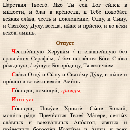
Ца́рствия Твоего́. Я́ко Ты еси́ Бог си́лен в
ми́лости, и благ в кре́пости, и Тебе́ подоба́ет
вся́кая сла́ва, честь и поклоне́ние, Отцу́, и Сы́ну,
и Свято́му Ду́ху, всегда́, ны́не и при́сно, и во ве́ки
веко́в, ами́нь.
Отпуст
Честне́йшую Херуви́м / и сла́внейшую без
сравне́ния Серафи́м, / без истле́ния Бо́га Сло́ва
ро́ждшую, / су́щую Богоро́дицу, Тя велича́ем.
Сла́ва Отцу́ и Сы́ну и Свято́му Ду́ху, и ны́не и
при́сно и во ве́ки веко́в. Ами́нь.
Го́споди, поми́луй,
трижды.
И отпуст.
Го́споди, Иису́се Христе́, Сы́не Бо́жий,
моли́тв ра́ди Пречи́стыя Твоея́ Ма́тере, святы́х
сла́вных и всехва́льных Апо́стол, святы́х и
пра́ведных богооте́ц Иоаки́ма и А́нны, и всех