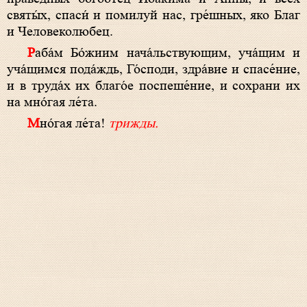
святы́х, спаси́ и помилуй нас, гре́шных, яко Благ
и Человеколюбец.
Раба́м Бо́жиим нача́льствующим, уча́щим и
уча́щимся пода́ждь, Го́споди, здра́вие и спасе́ние,
и в труда́х их благо́е поспеше́ние, и сохрани их
на мно́гая ле́та.
Мно́гая ле́та!
трижды.