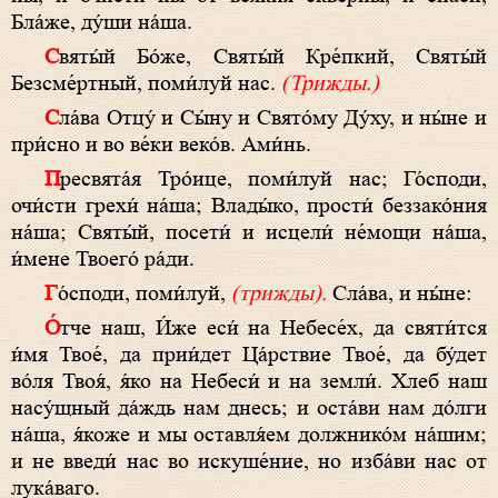
Бла́же, ду́ши на́ша.
Святы́й Бо́же, Святы́й Кре́пкий, Святы́й
Безсме́ртный, поми́луй нас.
(Трижды.)
Сла́ва Отцу́ и Сы́ну и Свято́му Ду́ху, и ны́не и
при́сно и во ве́ки веко́в. Ами́нь.
Пресвята́я Тро́ице, поми́луй нас; Го́споди,
очи́сти грехи́ на́ша; Влады́ко, прости́ беззако́ния
на́ша; Святы́й, посети́ и исцели́ не́мощи на́ша,
и́мене Твоего́ ра́ди.
Го́споди, поми́луй,
(трижды).
Сла́ва, и ны́не:
О́тче наш, И́же еси́ на Небесе́х, да святи́тся
и́мя Твое́, да прии́дет Ца́рствие Твое́, да бу́дет
во́ля Твоя́, я́ко на Небеси́ и на земли́. Хлеб наш
насу́щный да́ждь нам днесь; и оста́ви нам до́лги
на́ша, я́коже и мы оставля́ем должнико́м на́шим;
и не введи́ нас во искуше́ние, но изба́ви нас от
лука́ваго.