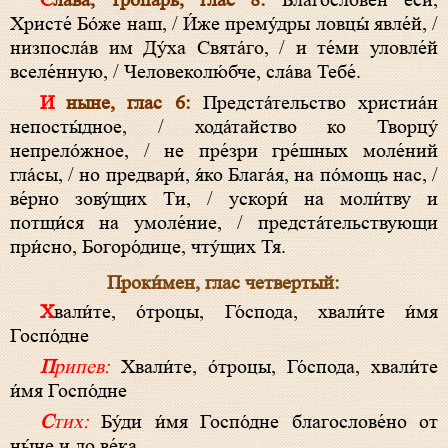
Слава, тропарь, глас 8:
Благослове́н еси́,
Христе́ Бо́же наш, / И́же прему́дры ловцы́ явле́й, /
низпосла́в им Ду́ха Свята́го, / и те́ми уловле́й
вселе́нную, / Человеколю́бче, сла́ва Тебе́.
И ныне, глас 6:
Предста́тельство христиа́н
непосты́дное, / хода́тайство ко Творцу́
непрело́жное, / не пре́зри гре́шных моле́ний
гла́сы, / но предвари́, я́ко Блага́я, на по́мощь нас, /
ве́рно зову́щих Ти, / ускори́ на моли́тву и
потщи́ся на умоле́ние, / предста́тельствующи
при́сно, Богоро́дице, чту́щих Тя.
Проки́мен, глас четвертый:
Хвали́те, о́троцы, Го́спода, хвали́те и́мя
Госпо́дне
Припев:
Хвали́те, о́троцы, Го́спода, хвали́те
и́мя Госпо́дне
Стих:
Бу́ди и́мя Госпо́дне благослове́но от
ны́не и до ве́ка.