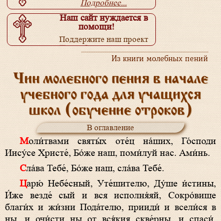
Подробнее...
Наш сайт нуждается в
помощи!
Поддержите наш проект
Подробнее...
Из книги молебных пений
Чин молебного пения в начале
учебного года для учащихся
школ (обучение отроков)
В оглавление
Моли́твами святы́х оте́ц на́ших, Го́споди
Иису́се Христе́, Бо́же наш, поми́луй нас. Ами́нь.
Сла́ва Тебе́, Бо́же наш, сла́ва Тебе́.
Царю́ Небе́сный, Уте́шителю, Ду́ше и́стины,
И́же везде́ сый и вся исполня́яй, Сокро́вище
благи́х и жи́зни Пода́телю, прииди́ и всели́ся в
ны, и очи́сти ны от вся́кия скве́рны, и спаси́,