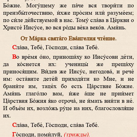
Бо́жие. Могу́щему же па́че вся твори́ти по
преизбы́точествию, и́хже про́сим или́ разуме́ем;
по си́ле де́йствуемой в нас. Тому́ сла́ва в Це́ркви о
Христе́ Иису́се, во вся ро́ды ве́ка веко́в. Ами́нь.
От Ма́рка свята́го Ева́нгелия чте́ние.
Сла́ва, Тебе́, Го́споди, сла́ва Тебе́.
Во вре́мя о́но, приноша́ху ко Иису́сови де́ти,
да ко́снется их: ученицы́ же преща́ху
принося́щим. Ви́дев же Иису́с, негодова́, и рече́
им: оста́вите дете́й приходи́ти ко Мне, и не
брани́те им, таце́х бо есть Ца́рствие Бо́жие.
Ами́нь глаго́лю вам, и́же а́ще не прии́мет
Ца́рствия Бо́жия я́ко отроча́, не и́мать вни́ти в не́.
И объе́м их, возло́жь ру́це на них, благословля́ше
их.
Сла́ва, Тебе́, Го́споди, сла́ва Тебе́.
Го́споди, поми́луй,
(трижды).