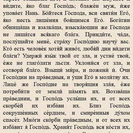
ви́дите, я́ко благ Госпо́дь; блаже́н муж, и́же
упова́ет Нань. Бо́йтеся Го́спода, вси святи́и Его́,
я́ко несть лише́ния боя́щимся Его́. Бога́тии
обнища́ша и взалка́ша, взыска́ющии же Го́спода
не лиша́тся вся́каго бла́га. Прииди́те, ча́да,
послу́шайте мене́, стра́ху Госпо́дню научу́ вас.
Кто́ есть челове́к хотя́й живо́т, любя́й дни ви́дети
бла́ги? Удержи́ язы́к твой от зла, и устне́ твои́,
е́же не глаго́лати льсти. Уклони́ся от зла, и
сотвори́ бла́го. Взыщи́ ми́ра, и пожени́ и́. О́чи
Госпо́дни на пра́ведныя, и у́ши Его́ в моли́тву их.
Лице́ же Госпо́дне на творя́щия зла́я, е́же
потреби́ти от земли́ па́мять их. Воззва́ша
пра́веднии, и Госпо́дь услы́ша их, и от всех
скорбе́й их изба́ви их. Близ Госпо́дь
сокруше́нных се́рдцем, и смире́нныя ду́хом
спасе́т. Мно́ги ско́рби пра́ведным, и от всех их
изба́вит я́ Госпо́дь. Храни́т Госпо́дь вся ко́сти их,