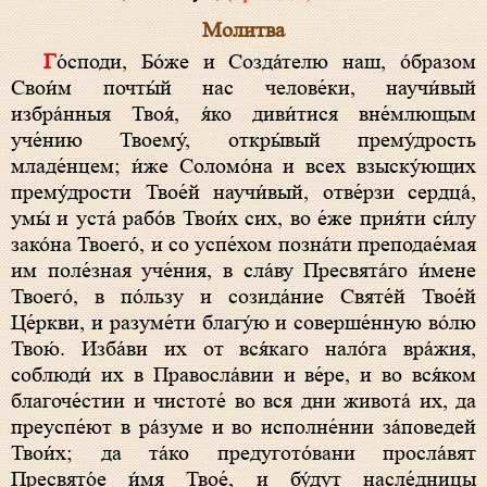
Молитва
Го́споди, Бо́же и Созда́телю наш, о́бразом
Свои́м почты́й нас челове́ки, научи́вый
избра́нныя Твоя́, я́ко диви́тися вне́млющым
уче́нию Твоему́, откры́вый прему́дрость
младе́нцем; и́же Соломо́на и всех взыску́ющих
прему́дрости Твое́й научи́вый, отве́рзи сердца́,
умы́ и уста́ рабо́в Твои́х сих, во е́же прия́ти си́лу
зако́на Твоего́, и со успе́хом позна́ти преподае́мая
им поле́зная уче́ния, в сла́ву Пресвята́го и́мене
Твоего́, в по́льзу и созида́ние Святе́й Твое́й
Це́ркви, и разуме́ти благу́ю и соверше́нную во́лю
Твою́. Изба́ви их от вся́каго нало́га вра́жия,
соблюди́ их в Правосла́вии и ве́ре, и во вся́ком
благоче́стии и чистоте́ во вся дни живота́ их, да
преуспе́ют в ра́зуме и во исполне́нии за́поведей
Твои́х; да та́ко предугото́вани просла́вят
Пресвято́е и́мя Твое́, и бу́дут насле́дницы