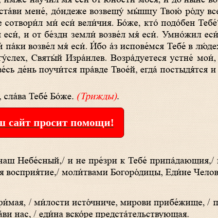
ста́ви мене́, до́ндеже возвещу́ мы́шцу Твою́ ро́ду вс
сотвори́л ми́ еси́ вели́чия. Бо́же, кто́ подо́бен Тебе́
еси́, и от бе́здн земли́ возве́л мя́ еси́. Умно́жил еси
 па́ки возве́л мя́ еси́. И́бо а́з испове́мся Тебе́ в лю́де
у́слех, Святы́й Изра́илев. Возра́дуетеся устне́ мои́, 
 ве́сь де́нь поучи́тся пра́вде Твое́й, егда́ постыдя́тся
 сла́ва Тебе́ Бо́же.
(Трижды)
.
 сайт просит помощи!
дия восприя́тие,/ моли́твами Богоро́дицы, Еди́не Чело
ри́мая, / ми́лости исто́чниче, мирови прибе́жище, / 
áви нас, / еди́на вско́ре предстáтельствующая.