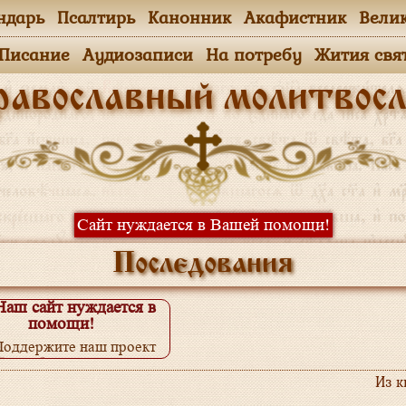
ндарь
Псалтирь
Канонник
Акафистник
Вели
.Писание
Аудиозаписи
На потребу
Жития свя
равославный молитвосл
Сайт нуждается в Вашей помощи!
Последования
Наш сайт нуждается в
помощи!
Поддержите наш проект
одробнее...
Из 