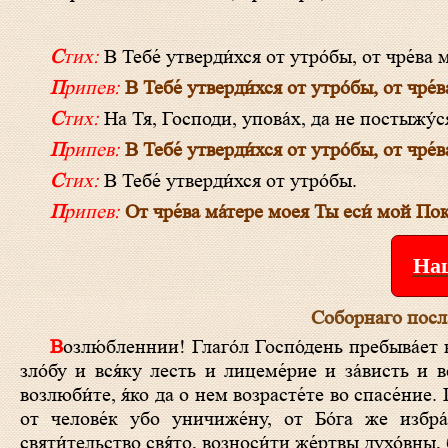
Стих:
В Тебе́ утверди́хся от утро́бы, от чре́ва
Припев:
В Тебе́ утверди́хся от утро́бы, от чре́
Стих:
На Тя, Господи, упова́х, да не постыжу́ся
Припев:
В Тебе́ утверди́хся от утро́бы, от чре́
Стих:
В Тебе́ утверди́хся от утро́бы.
Припев:
От чре́ва ма́тере моея Ты еси́ мой Пок
Наш
Соборнаго посл
Возлю́бленнии! Глаго́л Госпо́день пребыва́ет во ве́ки. Се же есть глаго́л благовествова́нный в вас. Отло́жше убо вся́ку
зло́бу и вся́ку лесть и лицеме́рие и за́висть и 
возлюби́те, я́ко да о нем возрасте́те во спасе́ние.
от челове́к убо уничиже́ну, от Бо́га же избра́
святи́тельство свя́то, возноси́ти же́ртвы духо́вн