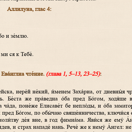
Аллилyиа, глaс 4:
бо и зе́млю.
ми ся к Тебе́.
 Ева́нглиа чте́ние.
(глава 1, 5–13, 23–25)
:
ь. Бе́ста же пра́ведна о́ба пред Бо́гом, ходя́ще 
 ча́да, поне́же Елисаве́т бе непло́ды, и о́ба замато
я́ пред Бо́гом, по обы́чаю свяще́нничества, ключи́ся 
ли́тву де́я вне, в год фимиа́ма. Яви́ся же ему́ А́н
дев, и страх нападе́ нань. Рече́ же к нему́ А́нгел: не 