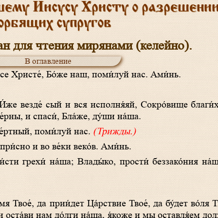
шему Иисусу Христу о разрешени
орбящих супругов
ан для чтения мирянами (келейно).
В оглавление
у́се Христе́, Бо́же наш, поми́луй нас. Ами́нь.
́рны, и спаси́, Бла́же, ду́ши на́ша.
ме́ртный, поми́луй нас.
(Трижды.)
 при́сно и во ве́ки веко́в. Ами́нь.
 оста́ви нам до́лги на́ша, я́коже и мы оставля́ем до