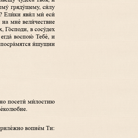
ему́ гряду́щему, си́лу
? Ели́ки яви́л ми́ еси́
́ на мне́ вели́чествие
х, Го́споди, в сосу́дех
егда́ воспою́ Тебе́, и
 и посра́мятся и́щущии
ве́колюбие.
приле́жно вопие́м Ти: