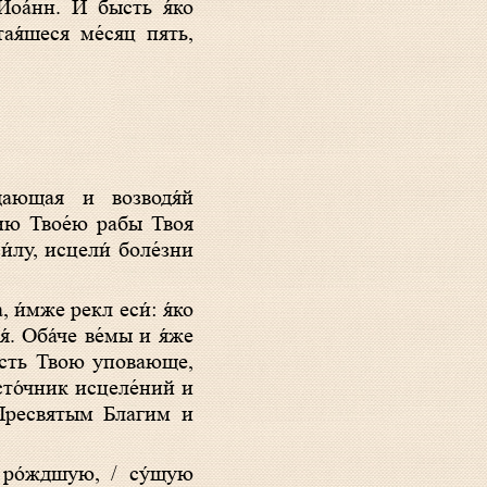
 Иоа́нн. И бысть я́ко
ая́шеся ме́сяц пять,
тию Твое́ю рабы Твоя
́лу, исцели́ боле́зни
. Оба́че ве́мы и я́же
́лость Твою уповающе,
сто́чник исцеле́ний и
 Пресвятым Благим и