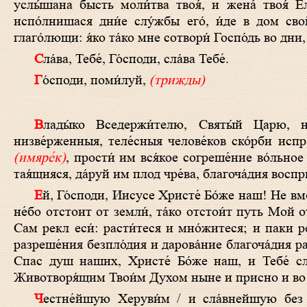
услы́шана бысть моли́тва твоя́, и жена́ твоя́ Ел
испо́лнишася дни́е слу́жбы его́, и́де в дом сво
глаго́лющи: я́ко та́ко мне сотвори́ Госпо́дь во дни,
Сла́ва, Тебе́, Го́споди, сла́ва Тебе́.
Го́споди, поми́луй,
(трижды)
Влады́ко Вседержи́телю, Святы́й Царю, наказуяй и не умервщля́яй, утвержда́яй низпа́дающая и возводя́й
низве́рженныя, теле́сныя челове́ков ско́рби исп
(имяре́к)
, прости́ им вся́кое согреше́ние во́льное
тая́щияся, да́руй им плод чре́ва, благоча́дия воспр
Ей, Го́споди, Иисусе Христе́ Бо́же наш! Не вмени́ во грех моле́ние на́ше, ве́мы бо глаго́лы проро́ка, и́мже рекл еси́: я́ко
не́бо отстоит от земли́, та́ко отстои́т путь Мой 
Сам рекл еси́: расти́теся и мно́житеся; и паки ре
разреше́ния безпло́дия и дарова́ние благоча́дия р
Спас душ наших, Христе́ Бо́же наш, и Тебе́ сл
Животворя́щим Твои́м Духом ныне и присно и во в
Честне́йшую Херуви́м / и сла́внейшую без сравне́ния Серафи́м, / без истле́ния Бо́га Сло́ва ро́ждшую, / су́щую