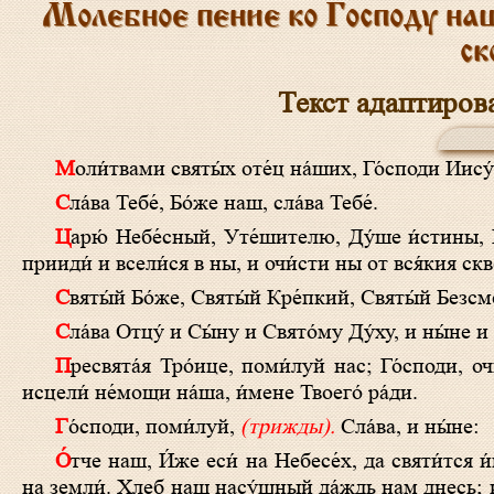
Молебное пение ко Господу на
ск
Текст адаптиров
Моли́твами святы́х оте́ц на́ших, Го́споди Иис
Сла́ва Тебе́, Бо́же наш, сла́ва Тебе́.
Царю́ Небе́сный, Уте́шителю, Ду́ше и́стины, И́же везде́ сый и вся исполня́яй, Сокро́вище благи́х и жи́зни Пода́телю,
прииди́ и всели́ся в ны, и очи́сти ны от вся́кия скве
Святы́й Бо́же, Святы́й Кре́пкий, Святы́й Безс
Сла́ва Отцу́ и Сы́ну и Свято́му Ду́ху, и ны́не и
Пресвята́я Тро́ице, поми́луй нас; Го́споди, очи́сти грехи́ на́ша; Влады́ко, прости́ беззако́ния на́ша; Святы́й, посети́ и
исцели́ не́мощи на́ша, и́мене Твоего́ ра́ди.
Го́споди, поми́луй,
(трижды)
.
Сла́ва, и ны́не:
О́тче наш, И́же еси́ на Небесе́х, да святи́тся и́мя Твое́, да прии́дет Ца́рствие Твое́, да бу́дет во́ля Твоя́, я́ко на Небеси́ и
на земли́. Хлеб наш насу́щный да́ждь нам днесь; и