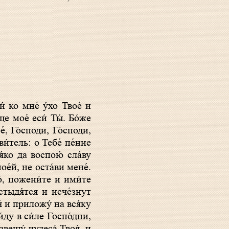
е мое́ еси́ Ты́. Бо́же
́, Го́споди, Го́споди,
ви́тель: о Тебе́ пе́ние
я́ко да воспою́ сла́ву
ое́й, не оста́ви мене́.
о́, пожени́те и ими́те
остыдя́тся и исче́знут
́ и приложу́ на вся́ку
и́ду в си́ле Госпо́дни,
звещу́ чудеса́ Твоя́, и