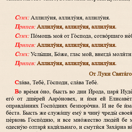
Стих:
Аллилу́ия, аллилу́ия, аллилу́ия.
Припев:
Аллилу́ия, аллилу́ия, аллилу́ия.
Стих:
По́мощь моя́ от Го́спода, сотво́ршаго не́
Припев:
Аллилу́ия, аллилу́ия, аллилу́ия.
Стих:
Услы́ши, Бо́же, глас мой, внегда́ моли́ти 
Припев:
Аллилу́ия, аллилу́ия, аллилу́ия.
От Луки Свята́го
Сла́ва, Тебе́, Го́споди, сла́ва Тебе́.
Во вре́мя о́но, бысть во дни И́рода, царя́ Иуде́йска, иере́й не́кий, и́менем Заха́риа, от дневны́я чреды́ Авиа́ни, и жена́
его́ от дще́рей Ааро́новех, и и́мя ей Елисаве́т
оправда́ниих Госпо́дних безпоро́чна. И не бе и́ма
бе́ста. Бысть же служа́щу ему́ в чину́ чреды́ свое
це́рковь Госпо́дню, и все мно́жество люде́й бе мо
одесну́ю олтаря́ кади́льнаго, и смути́ся Заха́риа ви́