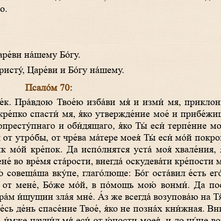
о.
ре́ви на́шему Бо́гу.
исту́, Царе́ви и Бо́гу на́шему.
Псало́м 70:
 кре́пко спасти́ мя, я́ко утвержде́ние мое́ и прибе́жищ
опресту́пнаго и оби́дящаго, я́ко Ты́ еси́ терпе́ние мое
от утро́бы, от чре́ва ма́тере моея́ Ты́ еси́ мо́й покро
к мо́й кре́пок. Да испо́лнятся уста́ моя́ хвале́ния, 
не́ во вре́мя ста́рости, внегда́ оскудева́ти кре́пости м
́ совеща́ша вку́пе, глаго́люще: Бо́г оста́вил е́сть ег
́ся от мене́, Бо́же мо́й, в по́мощь мою́ вонми́. Да п
а́м и́щущии зла́я мне́. А́з же всегда́ возупова́ю на Тя
е́сь де́нь спасе́ние Твое́, я́ко не позна́х кни́жная. Вн
 и́мже научи́л мя́ еси́ от ю́ности моея́, и до ны́не во