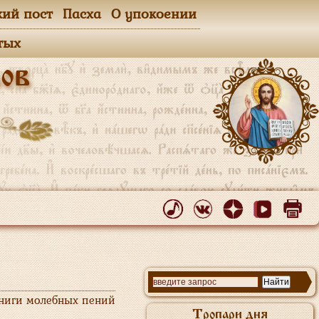
кий пост
Пасха
О упокоении
тых
ов
книги молебных пений
Тропари дня