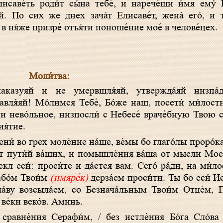
исаве́ть роди́т сы́на тебе́, и нарече́ши и́мя ему́
й. По сих же днех зача́т Eлисаве́т, жена́ его́, и т
 в ня́же призре́ отъя́ти поноше́ние мое́ в челове́цех.
Моли́тва:
равля́яй! Мо́лимся Тебе́, Бо́же наш, посети́ ми́лос
 и нево́льное, низпосли́ с Небесе́ враче́бную Твою си
ия́тие.
от пути́й ва́ших, и помышле́ния ва́ша от мысли Моея́
кл еси́: проси́те и да́стся вам. Сего́ ра́ди, на ми
або́м Твои́м
(имяре́к)
дерза́ем проси́ти. Ты бо еси́ И
а́ву возсыла́ем, со Безнача́льным Твои́м Отце́м,
е́ки веко́в. Аминь.