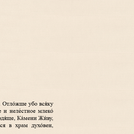
е и неле́стное млеко́
одя́ще, Ка́мени Жи́ву,
́ся в храм духо́вен,