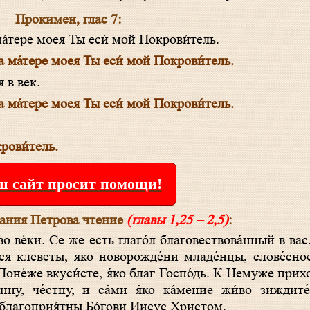
Прокимен, глас 7:
 ма́тере моея Ты еси́ мой Покрови́тель.
ва ма́тере моея Ты еси́ мой Покрови́тель.
 в век.
ва ма́тере моея Ты еси́ мой Покрови́тель.
рови́тель.
 сайт просит помощи!
ания Петрова чтение
(главы 1,25 – 2,5)
:
вся клеветы, яко новорожде́ни младе́нцы, слове́сно
 Поне́же вкуси́сте, я́ко благ Госпо́дь. К Немуже прих
нну, че́стну, и са́ми я́ко ка́мение жи́во зиждите
ы, благоприя́тны Бо́гови Иисус Христом.