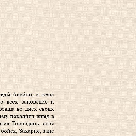
во всех за́поведех и
ре́вша во днех свои́х
ему́ покади́ти вшед в
гел Госпо́день, стоя́
бо́йся, Заха́рие, зане́