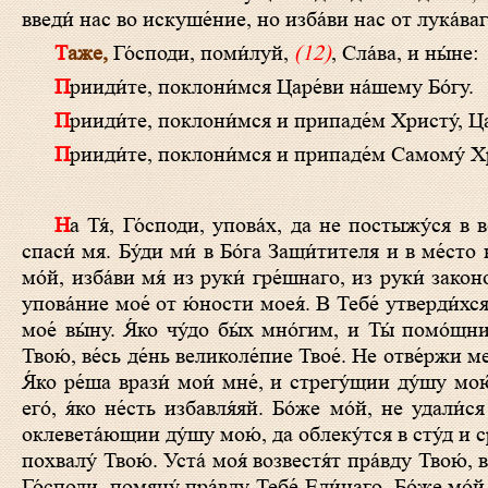
введи́ нас во искуше́ние, но изба́ви нас от лука́ваг
Таже,
Го́споди, поми́луй,
(12)
, Сла́ва, и ны́не:
Прииди́те, поклони́мся Царе́ви на́шему Бо́гу.
Прииди́те, поклони́мся и припаде́м Христу́, Ца
Прииди́те, поклони́мся и припаде́м Самому́ Хр
На Тя́, Го́споди, упова́х, да не постыжу́ся в ве́к. Пра́вдою Твое́ю изба́ви мя́ и изми́ мя, приклони́ ко мне́ у́хо Твое́ и
спаси́ мя. Бу́ди ми́ в Бо́га Защи́тителя и в ме́сто
мо́й, изба́ви мя́ из руки́ гре́шнаго, из руки́ закон
упова́ние мое́ от ю́ности моея́. В Тебе́ утверди́хся 
мое́ вы́ну. Я́ко чу́до бы́х мно́гим, и Ты́ помо́щни
Твою́, ве́сь де́нь великоле́пие Твое́. Не отве́ржи ме
Я́ко ре́ша врази́ мои́ мне́, и стрегу́щии ду́шу мою
его́, я́ко не́сть избавля́яй. Бо́же мо́й, не удали
оклевета́ющии ду́шу мою́, да облеку́тся в сту́д и ср
похвалу́ Твою́. Уста́ моя́ возвестя́т пра́вду Твою́, в
Го́споди, помяну́ пра́вду Тебе́ Еди́наго. Бо́же мо́й,