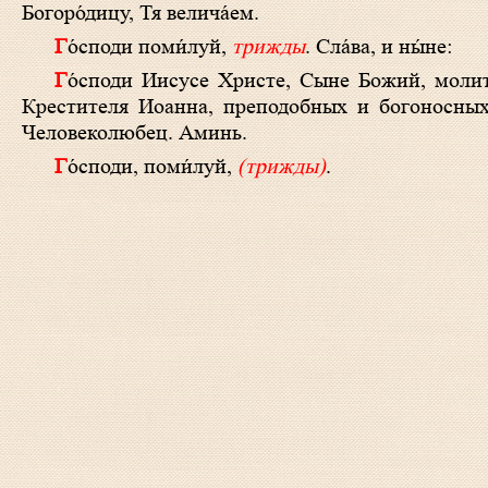
Богоро́дицу, Тя велича́ем.
Го́споди поми́луй,
трижды
. Сла́ва, и ны́не:
Го́споди Иисусе Христе, Сыне Божий, молитвами Пречистыя Твоея Матере, святаго славнаго пророка, Предтечи и
Крестителя Иоанна, преподобных и богоносных
Человеколюбец. Аминь.
Го́споди, поми́луй,
(трижды)
.