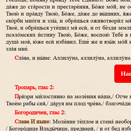
да́же до ста́рости и престаре́ния, Бо́же мо́й, не о
Твою́ и пра́вду Твою́, Бо́же, да́же до вы́шних, я́же 
ско́рби мно́ги и злы́, и обра́щься оживотвори́л мя́ 
Твое́, и обра́щься уте́шил мя́ еси́, и от бе́здн земли́
псало́мских и́стину Твою́, Бо́же, воспою́ Тебе́ в г
душа́ моя́, ю́же еси́ изба́вил. Еще́ же и язы́к мо́й
зла́я мне́.
Сла́ва, и ны́не: Аллилу́иа, аллилу́иа, аллилу́иа,
Наш
Тропарь, глас 2:
При́зри ми́лостивно на моле́ния нáша,/ Отче наш Небе́сный,/ и не пре́зри к Тебе́ припáдающия,/ но посети́ ми́лостию
Твое́ю рабы сия́,/ дáруя им плод чре́ва,/ благочá
Богородичен, глас 2:
Слава
И ныне:
Моле́ние те́плое и стенá необо
/ Богоро́дице Влады́чице, предвари́, / и от бед изб