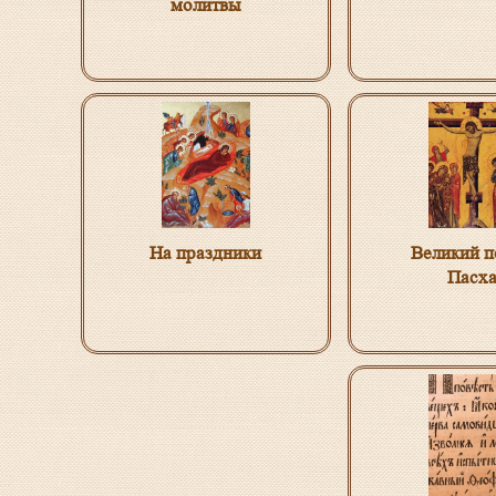
молитвы
На праздники
Великий п
Пасх