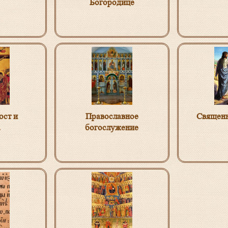
Богородице
ост и
Православное
Священн
а
богослужение