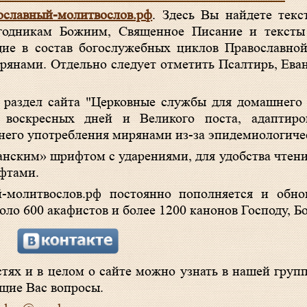
ославный-молитвослов.рф
. Здесь Вы найдете текс
угодникам Божиим, Священное Писание и текст
щие в состав богослужебных циклов Православно
янами. Отдельно следует отметить Псалтирь, Еван
 раздел сайта "Церковные службы для домашнего
 воскресных дней и Великого поста, адаптир
его употребления мирянами из-за эпидемиологиче
анским» шрифтом с ударениями, для удобства чтени
фтами.
й-молитвослов.рф постоянно пополняется и обно
оло 600 акафистов и более 1200 канонов Господу, Б
тях и в целом о сайте можно узнать в нашей групп
щие Вас вопросы.