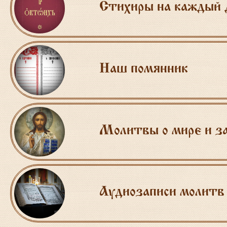
Стихиры на каждый д
Наш помянник
Молитвы о мире и за
Аудиозаписи молитв