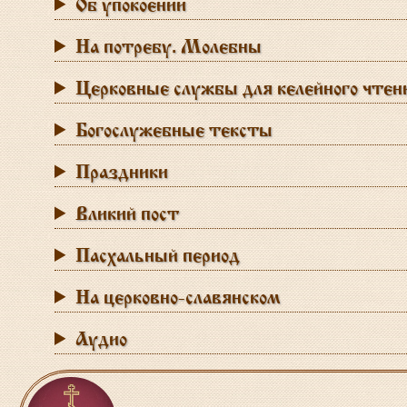
Об упокоении
На потребу. Молебны
Церковные службы для келейного чтен
Богослужебные тексты
Праздники
Вликий пост
Пасхальный период
На церковно-славянском
Аудио