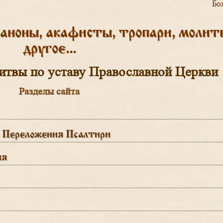
Бо
аноны, акафисты, тропари, молит
другое...
итвы по уставу Православной Церкви
Разделы сайта
. Переложения Псалтири
ия