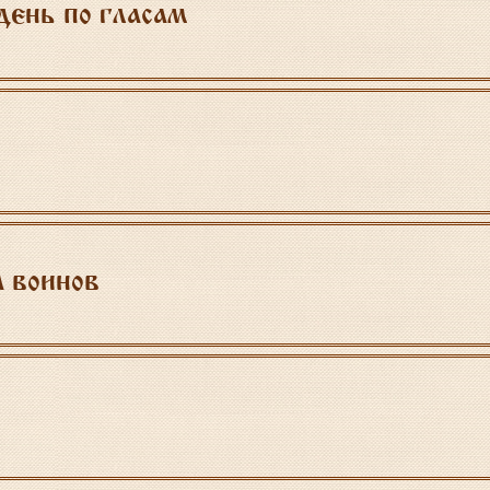
ень по гласам
 воинов