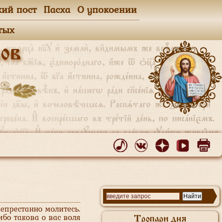
кий пост
Пасха
О упокоении
тых
ов
Непрестанно молитесь.
 ибо такова о вас воля
Тропари дня