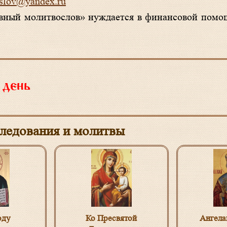
oslov@yandex.ru
авный молитвослов» нуждается в финансовой помо
 день
ледования и молитвы
оду
Ко Пресвятой
Ангела