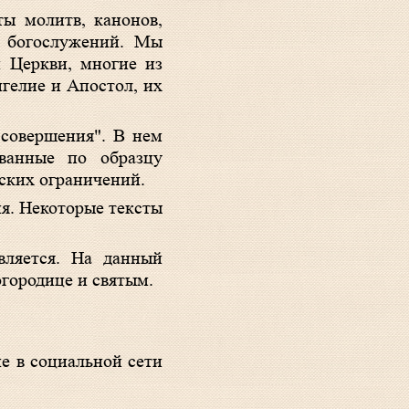
ты молитв, канонов,
ы богослужений. Мы
й Церкви, многие из
гелие и Апостол, их
 совершения". В нем
ованные по образцу
ских ограничений.
я. Некоторые тексты
вляется. На данный
огородице и святым.
е в социальной сети