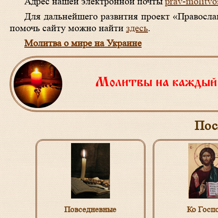
Адрес нашей электронной почты
prav-molitv
Для дальнейшего развития проект «Правосл
помочь сайту можно найти
здесь
.
Молитва о мире на Украине
Молитвы на каждый
Пос
Повседневные
Ко Госп