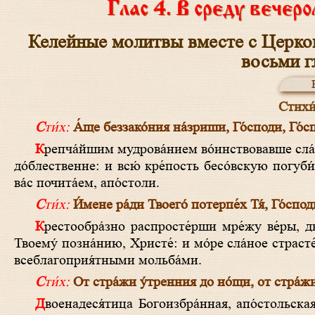
Глас 4. В среду вечеро
Келейные молитвы вместе с Церко
восьми г
Стихи́
Сти́х:
А́ще беззако́ния на́зриши, Го́споди, Го́сп
Крепча́йшим мудрова́нием во́инствовавше сла́внии, на лука́ваго врага́ ополчи́стеся, всеору́жием огра́ждшеся духо́вным
до́блественне: и всю́ кре́пость бесо́вскую погуби́
ва́с почита́ем, апо́столи.
Сти́х:
И́мене ра́ди Твоего́ потерпе́х Тя́, Го́спод
Крестообра́зно распросте́рши мре́жу ве́ры, двоенадеся́тица Боже́ственных апо́стол Твои́х, вся́ язы́ки улови́ла е́сть к
Твоему́ позна́нию, Христе́: и мо́ре сла́ное страсте
всеблагоприя́тными мольба́ми.
Сти́х:
От стра́жи у́тренния до но́щи, от стра́жи
Двоенадеся́тица Богоизбра́нная, апо́стольская и всечестна́я, да восхва́лится дне́сь Боже́ственными пе́сньми: Пе́тр, и