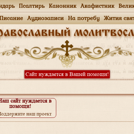
ндарь
Псалтирь
Канонник
Акафистник
Вели
.Писание
Аудиозаписи
На потребу
Жития свя
равославный молитвосл
Сайт нуждается в Вашей помощи!
Наш сайт нуждается в
помощи!
Поддержите наш проект
одробнее...