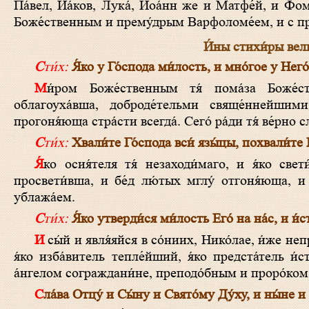
Па́вел, Иа́ков, Лука́, Иоа́нн же и Матфе́й, и Фо
Боже́ственным и прему́дрым Варфоломе́ем, и с пр
И́ны стихи́ры вел
Сти́х:
Я́ко у Го́спода ми́лость, и мно́гое у Него́
Ми́ром Боже́ственным тя́ пома́за Боже́ственная благода́ть духо́вная, ми́ряном первопресто́льна, и ми́ром
облагоуха́вша, доброде́тельми свяще́ннейшим
прогоня́юща стра́сти всегда́. Сего́ ра́ди тя́ ве́рно 
Сти́х:
Хвали́те Го́спода вси́ язы́цы, похвали́те Е
Я́ко осия́теля тя́ незаходи́маго, и я́ко свети́льника всеми́рна, на тве́рди возсия́вша церко́вней, Нико́лае, и ми́р
просвети́вша, и бе́д лю́тых мглу́ отгоня́юща, и
ублажа́ем.
Сти́х:
Я́ко утверди́ся ми́лость Его́ на на́с, и и́
И сы́й и явля́яйся в со́ниих, Нико́лае, и́же непра́ведно иму́щыя умре́ти спа́сл еси́, я́ко сострада́тель, я́ко благолюби́вый,
я́ко изба́витель тепле́йший, я́ко предста́тель и
а́нгелом сограждани́не, преподо́бным и проро́ком
Сла́ва Отцу́ и Сы́ну и Свято́му Ду́ху, и ны́не и