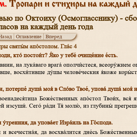
м.
Тропари и стихиры на каждый 
вью по Октоиху (Осмогласснику) - сб
ласов на каждый день года
Назад
Оглавление
Вперед
ры святы́м апо́столом. Гла́с 4
оди, кто́ постои́т? Я́ко у тебе́ очище́ние е́сть.
вше, восхи́тивше ду́шы челове́ческия я́коже коры́сти:
и, потерпе́ душа́ моя́ в Сло́во Твое́, упова́ душа́ моя́ 
́й изсуши́. Сего́ ра́ди Тя́ молю́, из глубины́ прегреше
 у́тренния, да упова́ет Изра́иль на Го́спода.