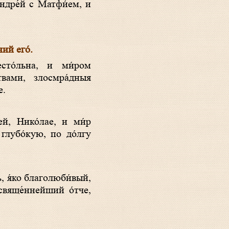
Андре́й с Матфи́ем, и
ний его́.
твами, злосмра́дныя
е.
глубо́кую, по до́лгу
 свяще́ннейший о́тче,