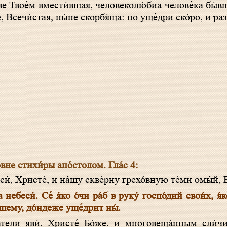
ве Твое́м вмести́вшая, человеколю́биа челове́ка бы́в
́, Всечи́стая, ны́не скорбя́ща: но уще́дри ско́ро, и р
вне стихи́ры апо́столом. Гла́с 4:
и́, Христе́, и на́шу скве́рну грехо́вную те́ми омы́й, Б
небеси́. Се́ я́ко о́чи ра́б в руку́ госпо́дий свои́х, я́
а́шему, до́ндеже уще́дрит ны́.