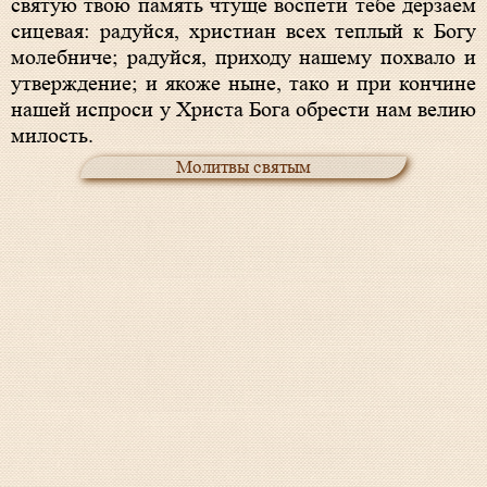
святую твою память чтуще воспети тебе дерзаем
сицевая: радуйся, христиан всех теплый к Богу
молебниче; радуйся, приходу нашему похвало и
утверждение; и якоже ныне, тако и при кончине
нашей испроси у Христа Бога обрести нам велию
милость.
Молитвы святым