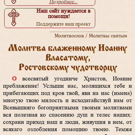
Подробнее...
Наш сайт нуждается в
помощи!
Поддержите наш проект
Подробнее...
Молитвослов / Молитвы святым
Молитва блаженному Иоанну
Власатому,
Ростовскому чудотворцу
О всесвятый угодниче Христов, Иоанне
преблаженне! Услыши нас, молящихся тебе и
прибегающих под кров твой, яви на нас (имена)
многую твою милость и исходатайствуй нам от
Всевышняго богоприятными твоими молитвами
вся полезная ко спасению душ и телес наших:
сохрани приход наш и люди, живущия в нем, от
всякаго озлобления помощию твоею. Темже