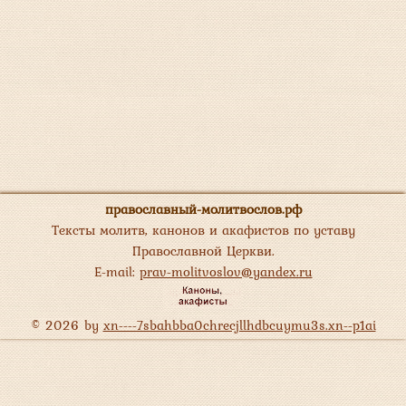
православный-молитвослов.рф
Тексты молитв, канонов и акафистов по уставу
Православной Церкви.
E-mail:
prav-molitvoslov@yandex.ru
© 2026 by
xn----7sbahbba0chrecjllhdbcuymu3s.xn--p1ai