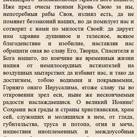
Иже пред очесы твоими Кровь Свою за ны,
непотребныя рабы Своя, излиял есть, да не
помянет беззаконий наших, но да помилует нас и
сотворит с нами по милости Своей: да дарует
нам здравие душевное и телесное, всякое
благоденствие и изобилие, наставляя нас
обращати оная во славу Его, Творца, Спасителя и
Бога нашего, по кончине же временныя жизни
нашея от немилосердных истязателей на
воздушных мытарствах да избавит нас, и тако да
достигнем, тобою водимии и покрываемии,
Горняго онаго Иерусалима, егоже славу ты во
откровении зрел еси, ныне же нескончаемыя
радости наслаждаешися. О великий Иоанне!
Сохрани вся грады и страны христианския, храм
сей, служащих и молящихся в нем, от глада,
губительства, труса и потопа, огня и меча,
нашествия иноплеменных и междоусобныя