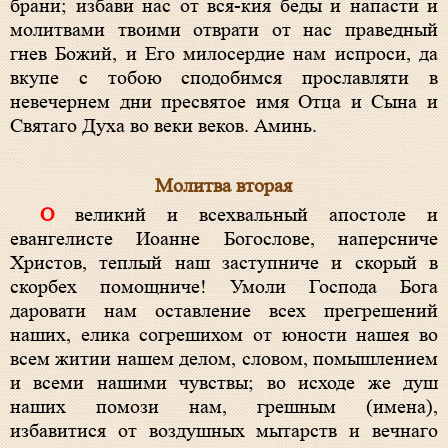
брани; избави нас от вся-кия беды и напасти и
молитвами твоими отврати от нас праведный
гнев Божий, и Его милосердие нам испроси, да
вкупе с тобою сподобимся прославляти в
невечернем дни пресвятое имя Отца и Сына и
Святаго Духа во веки веков. Аминь.
Молитва вторая
О великий и всехвальный апостоле и
евангелисте Иоанне Богослове, наперсниче
Христов, теплый наш заступниче и скорый в
скорбех помощниче! Умоли Господа Бога
даровати нам оставление всех прегрешений
наших, елика согрешихом от юности нашея во
всем житии нашем делом, словом, помышлением
и всеми нашими чувствы; во исходе же душ
наших помози нам, грешным (имена),
избавитися от воздушных мытарств и вечнаго