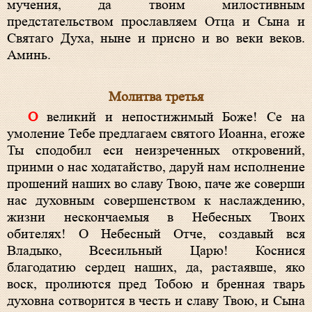
мучения, да твоим милостивным
предстательством прославляем Отца и Сына и
Святаго Духа, ныне и присно и во веки веков.
Аминь.
Молитва третья
О великий и непостижимый Боже! Се на
умоление Тебе предлагаем святого Иоанна, егоже
Ты сподобил еси неизреченных откровений,
приими о нас ходатайство, даруй нам исполнение
прошений наших во славу Твою, паче же соверши
нас духовным совершенством к наслаждению,
жизни нескончаемыя в Небесных Твоих
обителях! О Небесный Отче, создавый вся
Владыко, Всесильный Царю! Коснися
благодатию сердец наших, да, растаявше, яко
воск, пролиются пред Тобою и бренная тварь
духовна сотворится в честь и славу Твою, и Сына