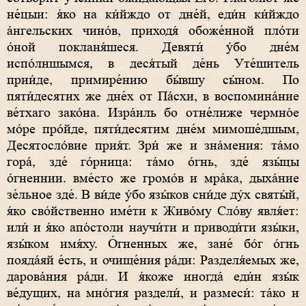
не́цыи: я́ко на ки́йждо от дне́й, еди́н ки́йждо
а́нгельских чино́в, приходя́ обоже́нной пло́ти
о́ной покланя́шеся. Девяти́ у́бо дне́м
испо́лншымся, в деся́тый де́нь Уте́шитель
прии́де, примире́нию бы́вшу сы́ном. По
пяти́десятих же дне́х от Па́схи, в воспомина́ние
ве́тхаго зако́на. Изра́иль бо отне́лиже чермно́е
мо́ре про́йде, пяти́десятим дне́м мимоше́дшым,
Десятосло́вие прия́т. Зри́ же и зна́мения: та́мо
гора́, зде́ го́рница: та́мо о́гнь, зде́ язы́цы
о́гненнии. вме́сто же громо́в и мра́ка, дыха́ние
зе́льное зде́. В ви́де у́бо язы́ков сни́де ду́х святы́й,
я́ко сво́йственно име́ти к Живо́му Сло́ву явля́ет:
или́ и я́ко апо́столи научи́ти и приводи́ти язы́ки,
язы́ком имя́ху. О́гненных же, зане́ бо́г о́гнь
пояда́яй е́сть, и очище́ния ра́ди: Разделя́емых же,
дарова́ния ра́ди. И я́коже иногда́ еди́н язы́к
ве́дущих, на мно́гия раздели́, и размеси́: та́ко и