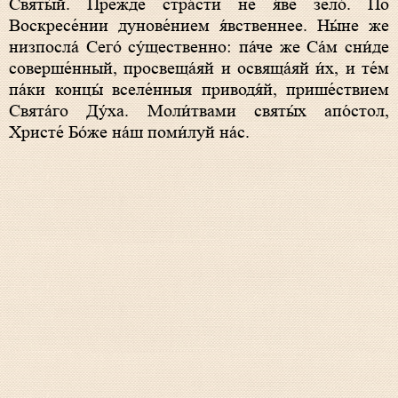
Святы́й. Пре́жде стра́сти не я́ве зело́. По
Воскресе́нии дунове́нием я́вственнее. Ны́не же
низпосла́ Сего́ су́щественно: па́че же Са́м сни́де
соверше́нный, просвеща́яй и освяща́яй и́х, и те́м
па́ки концы́ вселе́нныя приводя́й, прише́ствием
Свята́го Ду́ха. Моли́твами святы́х апо́стол,
Христе́ Бо́же на́ш поми́луй на́с.