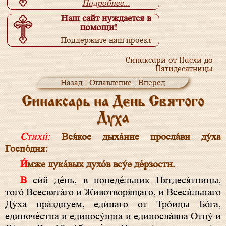
Подробнее...
Наш сайт нуждается в
помощи!
Поддержите наш проект
Подробнее...
Синаксари от Пасхи до
Пятидесятницы
Назад
Оглавление
Вперед
Синаксарь на День Святого
Духа
Стихи́:
Вся́кое дыха́ние просла́ви ду́ха
Госпо́дня:
И́мже лука́вых духо́в всу́е де́рзости.
В си́й де́нь, в понеде́льник Пятдеся́тницы,
того́ Всесвята́го и Животворя́щаго, и Всеси́льнаго
Ду́ха пра́зднуем, еди́наго от Тро́ицы Бо́га,
единоче́стна и единосу́щна и единосла́вна Отцу́ и