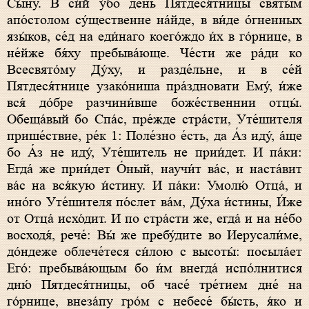
Сы́ну. В си́й у́бо де́нь Пятдеся́тницы святы́м
апо́столом су́щественне на́йде, в ви́де о́гненных
язы́ков, се́д на еди́наго коего́ждо и́х в го́рнице, в
не́йже бя́ху пребыва́юще. Че́сти же ра́ди ко
Всесвято́му Ду́ху, и разде́льне, и в се́й
Пятдеся́тнице узако́ниша пра́здновати Ему́, и́же
вся́ до́бре разчини́вше боже́ственнии отцы́.
Обеща́вый бо Спа́с, пре́жде стра́сти, Уте́шителя
прише́ствие, ре́к 1: Поле́зно е́сть, да А́з иду́, а́ще
бо А́з не иду́, Уте́шитель не прии́дет. И па́ки:
Егда́ же прии́дет О́ный, научи́т ва́с, и наста́вит
ва́с на вся́кую и́стину. И па́ки: Умолю́ Отца́, и
ино́го Уте́шителя по́слет ва́м, Ду́ха и́стины, И́же
от Отца́ исхо́дит. И по стра́сти же, егда́ и на не́бо
восходя́, рече́: Вы́ же пребу́дите во Иерусали́ме,
до́ндеже облече́теся си́лою с высоты́: посыла́ет
Его́: пребыва́ющым бо и́м внегда́ испо́лнитися
дню́ Пятдеся́тницы, об часе́ тре́тием дне́ на
го́рнице, внеза́пу гро́м с небесе́ бы́сть, я́ко и