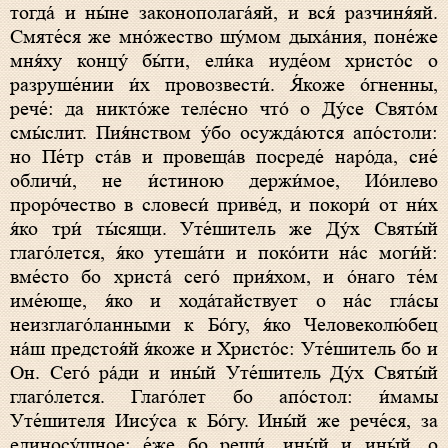
тогда́ и ны́не законополага́яй, и вся́ разчиня́яй.
Смяте́ся же мно́жество шу́мом дыха́ния, поне́же
мня́ху концу́ бы́ти, ели́ка иуде́ом христо́с о
разруше́нии и́х провозвести́. Я́коже о́гненны,
рече́: да никто́же теле́сно что́ о Ду́се Свято́м
смы́слит. Пия́нством у́бо осужда́ются апо́столи:
но Пе́тр ста́в и провеща́в посреде́ наро́да, сие́
обличи́, не и́стиною держи́мое, Ио́илево
проро́чество в словеси́ приве́д, и покори́ от ни́х
я́ко три́ ты́сящи. Уте́шитель же Ду́х Святы́й
глаго́лется, я́ко утеша́ти и поко́ити на́с моги́й:
вме́сто бо христа́ сего́ прия́хом, и о́наго те́м
име́юще, я́ко и хода́тайствует о на́с гла́сы
неизглаго́ланными к Бо́гу, я́ко Человеколю́бец
на́ш предстоя́й я́коже и Христо́с: Уте́шитель бо и
Он. Сего́ ра́ди и ины́й Уте́шитель Ду́х Святы́й
глаго́лется. Глаго́лет бо апо́стол: и́мамы
Уте́шителя Иису́са к Бо́гу. Ины́й же рече́ся, за
единосу́щное: е́же бо рещи́, ины́й и ины́й, о