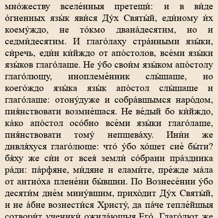
мно́жеству вселе́нныя претещи́: и в ви́де
о́гненных язы́к яви́ся Ду́х Святы́й, еди́ному и́х
коему́ждо, не то́кмо двана́десятим, но и
седми́десятим. И глаго́лаху стра́нными язы́ки,
си́речь, еди́н ки́йждо от апо́столов, все́ми язы́ки
язы́ков глаго́лаше. Не у́бо свои́м язы́ком апо́столу
глаго́лющу, иноплеме́нник слы́шаше, но
коего́ждо язы́ка язы́к апо́стол слы́шаше и
глаго́лаше: отону́дуже и собра́вшымся наро́дом,
пия́нствовати возмне́шася. Не ве́дый бо ки́йждо,
ка́ко апо́стол осо́бно все́ми язы́ки глаго́лаше,
пия́нствовати тому́ непщева́ху. Ини́и же
дивля́хуся глаго́люще: что́ у́бо хо́щет сие́ бы́ти?
бя́ху же си́и от всея́ земли́ со́брани пра́здника
ра́ди: па́рфяне, ми́дяне и елами́те, пре́жде ма́ла
от антио́ха плене́ни бы́вшии. По Вознесе́нии у́бо
десяти́м дне́м мину́вшим, прихо́дит Ду́х Святы́й,
и не а́бие вознести́ся Христу́, да па́че тепле́йшыя
сотвори́т ученики́ ожида́ющыя Его́. Глаго́лют же