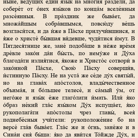
ны́не, ве́дущих еди́н язы́к на мно́гия раздели́, да
собере́т от о́нех язы́ков по конца́м вселе́нныя
разсе́янныя. В пра́здник же быва́ет, да
множа́йшым собра́вшымся, повсю́ду ве́щь
возгласи́тся, и да и́же в Па́схе прилучи́вшиися, и
я́же о христе́ бы́вшая ви́девше, чуди́тися и́мут. В
Пятдеся́тнице же, зане́ подоба́ше в не́же вре́мя
дре́вле зако́н да́н бы́сть, по нему́же и Ду́ха
благода́ти излия́тися, я́коже и Христо́с сотвори́ в
зако́нной Па́схе, Свою́ Па́сху соверши́в,
и́стинную Па́сху. Не на уста́ же се́де ду́х святы́й,
но на глава́х апо́столов, влады́чественное
объима́я, и бо́льшее телесе́, и са́мый у́м, от
него́же и язы́к е́же глаго́лати и́мать. Или́ я́ко
о́браз не́кий гла́с язы́ком Ду́х испуща́ет, я́ко
рукополага́ти апо́столы чрез главы́, всея́
поднебе́сныя учи́тели: рукоположе́ние бо на
версе́ гла́в быва́ет. Гла́с же и о́гнь, зане́же и в
Сина́и сия́ бы́ша: я́ко да яви́тся То́йжде Ду́х, и