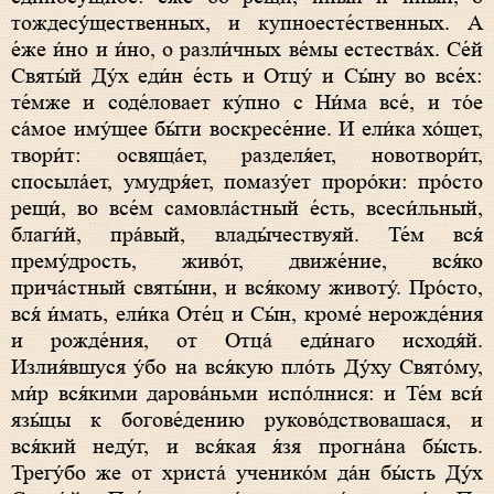
тождесу́щественных, и купноесте́ственных. А
е́же и́но и и́но, о разли́чных ве́мы естества́х. Се́й
Святы́й Ду́х еди́н е́сть и Отцу́ и Сы́ну во все́х:
те́мже и соде́ловает ку́пно с Ни́ма все́, и то́е
са́мое иму́щее бы́ти воскресе́ние. И ели́ка хо́щет,
твори́т: освяща́ет, разделя́ет, новотвори́т,
спосыла́ет, умудря́ет, помазу́ет проро́ки: про́сто
рещи́, во все́м самовла́стный е́сть, всеси́льный,
благи́й, пра́вый, влады́чествуяй. Те́м вся́
прему́дрость, живо́т, движе́ние, вся́ко
прича́стный святы́ни, и вся́кому животу́. Про́сто,
вся́ и́мать, ели́ка Оте́ц и Сы́н, кроме́ нерожде́ния
и рожде́ния, от Отца́ еди́наго исходя́й.
Излия́вшуся у́бо на вся́кую пло́ть Ду́ху Свято́му,
ми́р вся́кими дарова́ньми испо́лнися: и Те́м вси́
язы́цы к богове́дению руково́дствовашася, и
вся́кий неду́г, и вся́кая я́зя прогна́на бы́сть.
Трегу́бо же от христа́ ученико́м да́н бы́сть Ду́х