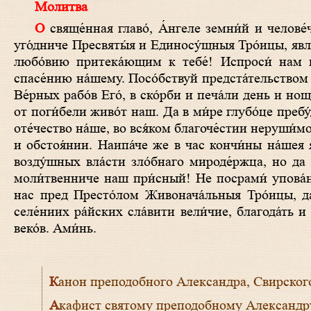
Молитва
О свяще́нная главо́, А́нгеле земни́й и челове́че Небе́сный, преподо́бне и богоно́сне о́тче наш Алекса́ндре, изря́дный
уго́дниче Пресвяты́я и Единосу́щныя Тро́ицы, явля
любо́вию притека́ющим к тебе́! Испроси́ нам в
спасе́нию на́шему. Посо́бствуй предста́тельством 
Ве́рных рабо́в Его́, в ско́рби и печа́ли день и н
от поги́бели живо́т наш. Да в ми́ре глубо́це пребу
оте́чество на́ше, во вся́ком благоче́стии неруши́мо
и обстоя́нии. Наипа́че же в час кончи́ны на́шея 
возду́шных вла́сти зло́бнаго мироде́ржца, но да 
моли́твенниче наш при́сный! Не посрами́ упова́ни
нас пред Престо́лом Живонача́льныя Тро́ицы, да
селе́ниих ра́йских сла́вити вели́чие, благода́ть и 
веко́в. Ами́нь.
Канон преподобного Александра, Свирског
Акафист святому преподобному Александр