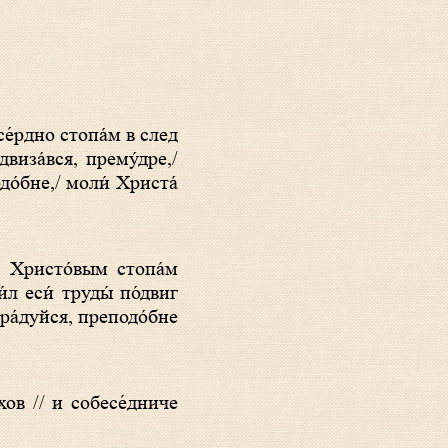
виза́вся, прему́дре,/
до́бне,/ моли́ Христа́
́л еси́ труды́ по́двиг
/ ра́дуйся, преподо́бне