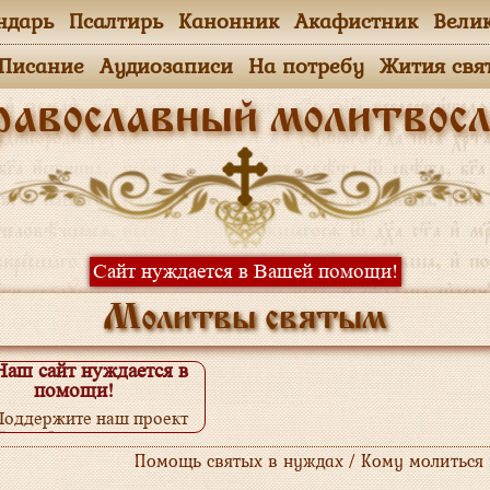
ндарь
Псалтирь
Канонник
Акафистник
Вели
.Писание
Аудиозаписи
На потребу
Жития свя
равославный молитвосл
Сайт нуждается в Вашей помощи!
Молитвы святым
Наш сайт нуждается в
помощи!
Поддержите наш проект
одробнее...
Помощь святых в нуждах / Кому молиться