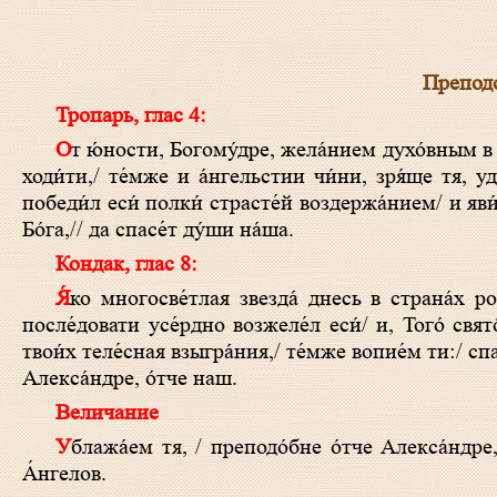
Препод
Тропарь, глас 4:
От ю́ности, Богому́дре, жела́нием духо́вным в пусты́ню всели́вся,/ еди́наго Христа́ возжела́л еси́ усе́рдно стопа́м в след
ходи́ти,/ те́мже и а́нгельстии чи́ни, зря́ще тя, у
победи́л еси́ полки́ страсте́й воздержа́нием/ и яви
Бо́га,// да спасе́т ду́ши на́ша.
Кондак, глас 8:
Я́ко многосве́тлая звезда́ днесь в страна́х росси́йских возсия́л еси́, о́тче,/ всели́вся в пусты́ню, Христо́вым стопа́м
после́довати усе́рдно возжеле́л еси́/ и, Того́ свят
твои́х теле́сная взыгра́ния,/ те́мже вопие́м ти:/ спас
Алекса́ндре, о́тче наш.
Величание
Ублажа́ем тя, / преподо́бне о́тче Алекса́ндре, / и чтим святу́ю па́мять твою́, / наста́вниче мона́хов // и собесе́дниче
А́нгелов.