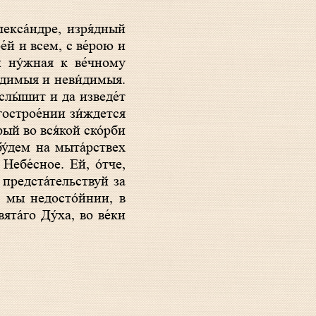
́й и всем, с ве́рою и
 ну́жная к ве́чному
и́димыя и неви́димыя.
слы́шит и да изведе́т
агострое́нии зи́ждется
рый во вся́кой ско́рби
бу́дем на мыта́рствех
Небе́сное. Ей, о́тче,
 предста́тельствуй за
, мы недосто́йнии, в
ята́го Ду́ха, во ве́ки