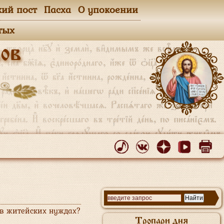
кий пост
Пасха
О упокоении
тых
ов
 в житейских нуждах?
Тропари дня