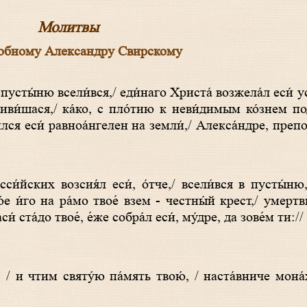
Молитвы
обному Александру Свирскому
диви́шася,/ ка́ко, с пло́тию к неви́димым ко́знем под
́лся еси́ равноа́нгелен на земли́,/ Алекса́ндре, препо
о́е и́го на ра́мо твое́ взем - честны́й крест,/ умертви
и́ ста́до твое́, е́же собра́л еси́, му́дре, да зове́м ти:/