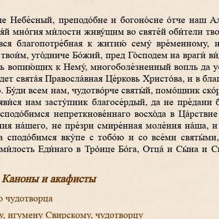
́й мно́гия ми́лости живу́щим во святе́й оби́тели твое
ся благопотре́бная к житию́ сему́ вре́менному, и
твои́м, уго́дниче Бо́жий, пред Го́сподем на враги́ в
ощь вопию́щих к Нему́, многоболе́зненный вопль да у
́дет свята́я Правосла́вная Це́рковь Христо́ва, и в бл
. Бу́ди всем нам, чудотво́рче святы́й, помо́щник ско́
яви́ся нам засту́пник благосе́рдый, да не пре́дани 
сподо́бимся непреткнове́ннаго восхо́да в Ца́рствие 
я на́шего, не пре́зри смире́нная моле́ния на́ша, и
 сподо́бимся вку́пе с тобо́ю и со все́ми святы́ми
ми́лость Еди́наго в Тро́ице Бо́га, Отца́ и Сы́на и Св
Каноны и акафисты
о чудотворца
у, игумену Свирскому, чудотворцу