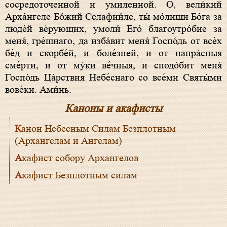
сосредоточенной и умиленной. О, вели́кий
Арха́нгеле Бо́жий Селафии́ле, ты́ мо́лиши Бо́га за
люде́й ве́рующих, умоли́ Его́ благоутро́бие за
меня́, гре́шнаго, да изба́вит меня́ Госпо́дь от все́х
бе́д и скорбе́й, и боле́зней, и от напра́сныя
сме́рти, и от му́ки ве́чныя, и сподо́бит меня́
Госпо́дь Ца́рствия Небе́снаго со все́ми Святы́ми
вове́ки. Ами́нь.
Каноны и акафисты
Канон Небесным Силам Безплотным
(Архангелам и Ангелам)
Акафист собору Архангелов
Акафист Безплотным силам