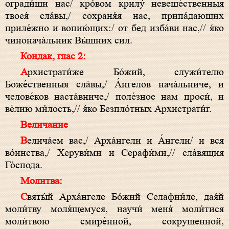
огради́ши нас/ кро́вом крилу́ невеще́ственныя
твоея́ сла́вы,/ сохраня́я нас, припа́дающих
приле́жно и вопию́щих:/ от бед изба́ви нас,// я́ко
чинонача́льник Вы́шних сил.
Кондак, глас 2:
Архистрати́же Бо́жий, служи́телю
Боже́ственныя сла́вы,/ А́нгелов нача́льниче, и
челове́ков наста́вниче,/ поле́зное нам проси́, и
ве́лию ми́лость,// я́ко Безпло́тных Архистрати́г.
Величание
Велича́ем вас,/ Арха́нгели и А́нгели/ и вся
во́инства,/ Херуви́ми и Серафи́ми,// сла́вящия
Го́спода.
Молитва:
Святы́й Арха́нгеле Бо́жий Селафии́ле, дая́й
моли́тву моля́щемуся, научи́ меня́ моли́тися
моли́твою смире́нной, сокрушенной,