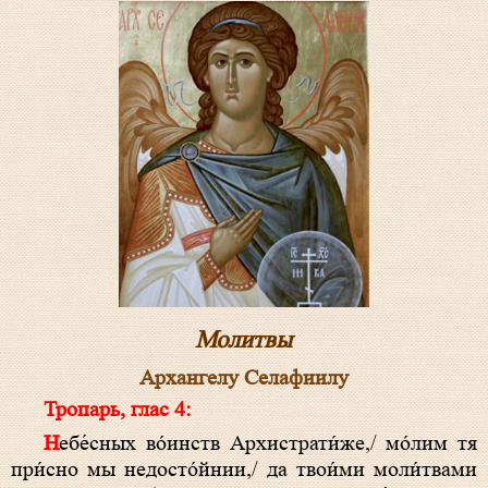
Молитвы
Архангелу Селафиилу
Тропарь, глас 4:
Небе́сных во́инств Архистрати́же,/ мо́лим тя
при́сно мы недосто́йнии,/ да твои́ми моли́твами