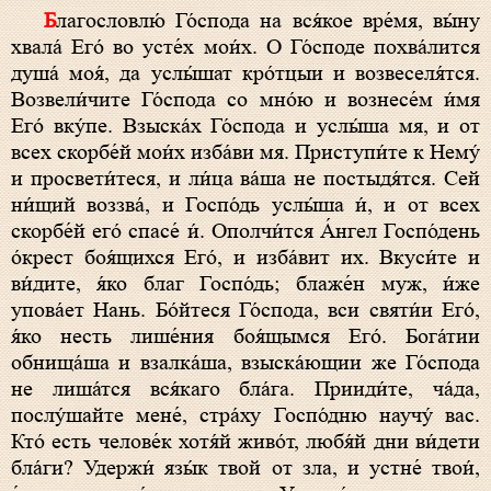
Благословлю́ Го́спода на вся́кое вре́мя, вы́ну
хвала́ Его́ во усте́х мои́х. О Го́споде похва́лится
душа́ моя́, да услы́шат кро́тцыи и возвеселя́тся.
Возвели́чите Го́спода со мно́ю и вознесе́м и́мя
Его́ вку́пе. Взыска́х Го́спода и услы́ша мя, и от
всех скорбе́й мои́х изба́ви мя. Приступи́те к Нему́
и просвети́теся, и ли́ца ва́ша не постыдя́тся. Сей
ни́щий воззва́, и Госпо́дь услы́ша и́, и от всех
скорбе́й eго́ спасе́ и́. Ополчи́тся А́нгел Госпо́день
о́крест боя́щихся Его́, и изба́вит их. Вкуси́те и
ви́дите, я́ко благ Госпо́дь; блаже́н муж, и́же
упова́ет Нань. Бо́йтеся Го́спода, вси святи́и Его́,
я́ко несть лише́ния боя́щымся Его́. Бога́тии
обнища́ша и взалка́ша, взыска́ющии же Го́спода
не лиша́тся вся́каго бла́га. Прииди́те, ча́да,
послу́шайте мене́, стра́ху Госпо́дню научу́ вас.
Кто́ есть челове́к хотя́й живо́т, любя́й дни ви́дети
бла́ги? Удержи́ язы́к твой от зла, и устне́ твои́,