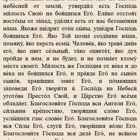
небе́сней от земли́, утверди́л есть Госпо́дь
ми́лость Свою́ на боя́щихся Его́. Ели́ко отстоя́т
восто́цы от за́пад, уда́лил есть от нас беззако́ния
на́ша. Я́коже ще́дрит оте́ц сы́ны, уще́дри Госпо́дь
боя́щихся Его́. Я́ко Той позна́ созда́ние на́ше,
помяну́, я́ко персть есмы́. Челове́к, я́ко трава́ дни́е
eго́, я́ко цвет се́льный, та́ко оцвете́т, я́ко дух
про́йде в нем, и не бу́дет, и не позна́ет ктому́
ме́ста своего́. Ми́лость же Госпо́дня от ве́ка и до
ве́ка на боя́щихся Его́, и пра́вда Его́ на сыне́х
сыно́в, храня́щих заве́т Его́, и по́мнящих
за́поведи Его́ твори́ти я́. Госпо́дь на Небеси́
угото́ва Престо́л Свой, и Ца́рство Его́ все́ми
облада́ет. Благослови́те Го́спода вси А́нгели Его́,
си́льнии кре́постию, творя́щии сло́во Его́,
услы́шати глас слове́с Его́. Благослови́те Го́спода
вся Си́лы Его́, слуги́ Его́, творя́щии во́лю Его́.
Благослови́те Го́спода вся дела́ Его́, на вся́ком