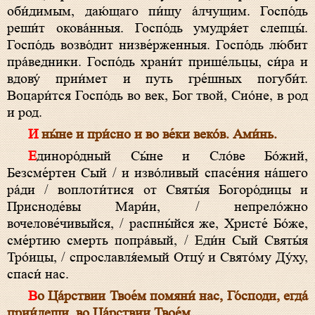
оби́димым, даю́щаго пи́щу а́лчущим. Госпо́дь
реши́т окова́нныя. Госпо́дь умудря́ет слепцы́.
Госпо́дь возво́дит низве́рженныя. Госпо́дь лю́бит
пра́ведники. Госпо́дь храни́т прише́льцы, си́ра и
вдову́ прии́мет и путь гре́шных погуби́т.
Воцари́тся Госпо́дь во век, Бог твой, Сио́не, в род
и род.
И ны́не и при́сно и во ве́ки веко́в. Ами́нь.
Единоро́дный Сы́не и Сло́ве Бо́жий,
Безсме́ртен Сый / и изво́ливый спасе́ния на́шего
ра́ди / воплоти́тися от Святы́я Богоро́дицы и
Присноде́вы Мари́и, / непрело́жно
вочелове́чивыйся, / распны́йся же, Христе́ Бо́же,
сме́ртию смерть попра́вый, / Еди́н Сый Святы́я
Тро́ицы, / спрославля́емый Отцу́ и Свято́му Ду́ху,
спаси́ нас.
Во Ца́рствии Твое́м помяни́ нас, Го́споди, егда́
прии́деши, во Ца́рствии Твое́м.