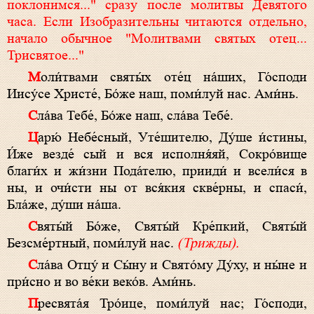
поклонимся..." сразу после молитвы Девятого
часа. Если Изобразительны читаются отдельно,
начало обычное "Молитвами святых отец...
Трисвятое..."
Моли́твами святы́х оте́ц на́ших, Го́споди
Иису́се Христе́, Бо́же наш, поми́луй нас. Ами́нь.
Сла́ва Тебе́, Бо́же наш, сла́ва Тебе́.
Царю́ Небе́сный, Уте́шителю, Ду́ше и́стины,
И́же везде́ сый и вся исполня́яй, Сокро́вище
благи́х и жи́зни Пода́телю, прииди́ и всели́ся в
ны, и очи́сти ны от вся́кия скве́рны, и спаси́,
Бла́же, ду́ши на́ша.
Святы́й Бо́же, Святы́й Кре́пкий, Святы́й
Безсме́ртный, поми́луй нас.
(Трижды).
Сла́ва Отцу́ и Сы́ну и Свято́му Ду́ху, и ны́не и
при́сно и во ве́ки веко́в. Ами́нь.
Пресвята́я Тро́ице, поми́луй нас; Го́споди,