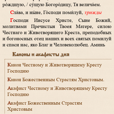
ро́ждшую, / су́щую Богоро́дицу, Тя велича́ем.
Сла́ва, и ны́не, Го́споди поми́луй,
трижды
Господи Иисусе Христе, Сыне Божий,
молитвами Пречистыя Твоея Матере, силою
Честнаго и Животворящего Креста, преподобных
и богоносных отец наших и всех святых помилуй
и спаси нас, яко Благ и Человеколюбец. Аминь
Каноны и акафисты дня
Канон Честному и Животворящему Кресту
Господню
Канон Божественным Страстям Христовым.
Акафист Честному и Животворящему Кресту
Господню
Акафист Божественным Страстям
Христовым