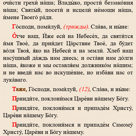
очи́сти грехи́ на́ша; Влады́ко, прости́ беззако́ния
на́ша; Святы́й, посети́ и исцели́ не́мощи на́ша,
и́мене Твоего́ ра́ди.
Го́споди, поми́луй,
(трижды).
Сла́ва, и ны́не:
О́тче наш, И́же еси́ на Небесе́х, да святи́тся
и́мя Твое́, да прии́дет Ца́рствие Твое́, да бу́дет
во́ля Твоя́, я́ко на Небеси́ и на земли́. Хлеб наш
насу́щный да́ждь нам днесь; и оста́ви нам до́лги
на́ша, я́коже и мы оставля́ем должнико́м на́шим;
и не введи́ нас во искуше́ние, но изба́ви нас от
лука́ваго.
Таже,
Го́споди, поми́луй,
(12)
, Сла́ва, и ны́не:
Прииди́те, поклони́мся Царе́ви на́шему Бо́гу.
Прииди́те, поклони́мся и припаде́м Христу́,
Царе́ви на́шему Бо́гу.
Прииди́те, поклони́мся и припаде́м Самому́
Христу́, Царе́ви и Бо́гу на́шему.