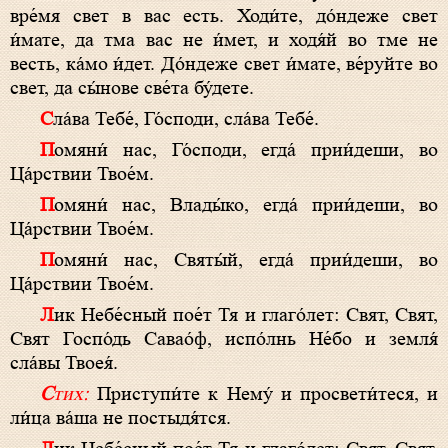
вре́мя свет в вас есть. Ходи́те, до́ндеже свет
и́мате, да тма вас не и́мет, и ходя́й во тме не
весть, ка́мо и́дет. До́ндеже свет и́мате, ве́руйте во
свет, да сы́нове све́та бу́дете.
Сла́ва Тебе́, Го́споди, сла́ва Тебе́.
Помяни́ нас, Го́споди, егда́ прии́деши, во
Ца́рствии Твое́м.
Помяни́ нас, Влады́ко, егда́ прии́деши, во
Ца́рствии Твое́м.
Помяни́ нас, Святы́й, егда́ прии́деши, во
Ца́рствии Твое́м.
Лик Небе́сный пое́т Тя и глаго́лет: Свят, Свят,
Свят Госпо́дь Савао́ф, испо́лнь Не́бо и земля́
сла́вы Твоея́.
Стих:
Приступи́те к Нему́ и просвети́теся, и
ли́ца ва́ша не постыдя́тся.