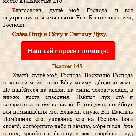
ме́сте влады́чества Его́.
Благослови́, душе́ моя́, Го́спода, и вся
вну́тренняя моя́ и́мя свя́тое Его́. Благослове́н еси́,
Го́споди.
Сла́ва Отцу́ и Сы́ну и Свято́му Ду́ху.
Наш сайт просит помощи!
Псалом 145:
Хвали́, душе́ моя́, Го́спода. Восхвалю́ Го́спода
в животе́ мое́м, пою́ Бо́гу моему́, до́ндеже есмь.
Не наде́йтеся на кня́зи, на сы́ны челове́ческия, в
ни́хже несть спасе́ния. Изы́дет дух eго́ и
возврати́тся в зе́млю свою́. В той день поги́бнут
вся помышле́ния eго́. Блаже́н, eму́же Бог Иа́ковль
Помо́щник его́, упова́ние eго́ на Го́спода Бо́га
своего́, сотво́ршаго не́бо и зе́млю, мо́ре и вся, я́же
в них, храня́щаго и́стину в век, творя́щаго суд