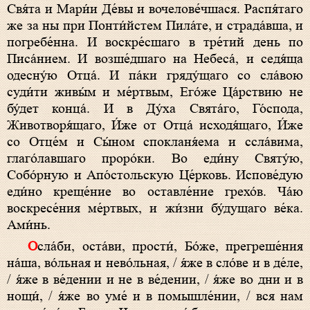
Свя́та и Мари́и Де́вы и вочелове́чшася. Распя́таго
же за ны при Понти́йстем Пила́те, и страда́вша, и
погребе́нна. И воскре́сшаго в тре́тий день по
Писа́нием. И возше́дшаго на Небеса́, и седя́ща
одесну́ю Отца́. И па́ки гряду́щаго со сла́вою
суди́ти живы́м и ме́ртвым, Его́же Ца́рствию не
бу́дет конца́. И в Ду́ха Свята́го, Го́спода,
Животворя́щаго, И́же от Отца́ исходя́щаго, И́же
со Отце́м и Сы́ном спокланя́ема и ссла́вима,
глаго́лавшаго проро́ки. Во еди́ну Святу́ю,
Собо́рную и Апо́стольскую Це́рковь. Испове́дую
еди́но креще́ние во оставле́ние грехо́в. Ча́ю
воскресе́ния ме́ртвых, и жи́зни бу́дущаго ве́ка.
Ами́нь.
Осла́би, оста́ви, прости́, Бо́же, прегреше́ния
на́ша, во́льная и нево́льная, / я́же в сло́ве и в де́ле,
/ я́же в ве́дении и не в ве́дении, / я́же во дни и в
нощи́, / я́же во уме́ и в помышле́нии, / вся нам