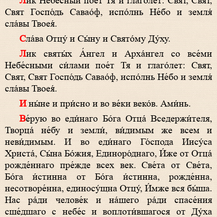
Лик Небе́сный пое́т Тя и глаго́лет: Свят, Свят,
Свят Госпо́дь Савао́ф, испо́лнь Не́бо и земля́
сла́вы Твоея́.
Сла́ва Отцу́ и Сы́ну и Свято́му Ду́ху.
Лик святы́х А́нгел и Арха́нгел со все́ми
Небе́сными си́лами пое́т Тя и глаго́лет: Свят,
Свят, Свят Госпо́дь Савао́ф, испо́лнь Не́бо и земля́
сла́вы Твоея́.
И ны́не и при́сно и во ве́ки веко́в. Ами́нь.
Ве́рую во еди́наго Бо́га Отца́ Вседержи́теля,
Творца́ не́бу и земли́, ви́димым же всем и
неви́димым. И во еди́наго Го́спода Иису́са
Христа́, Сы́на Бо́жия, Единоро́днаго, И́же от Отца́
рожде́ннаго пре́жде всех век. Све́та от Све́та,
Бо́га и́стинна от Бо́га и́стинна, рожде́нна,
несотворе́нна, единосу́щна Отцу́, И́мже вся бы́ша.
Нас ра́ди челове́к и на́шего ра́ди спасе́ния
сше́дшаго с небе́с и воплоти́вшагося от Ду́ха