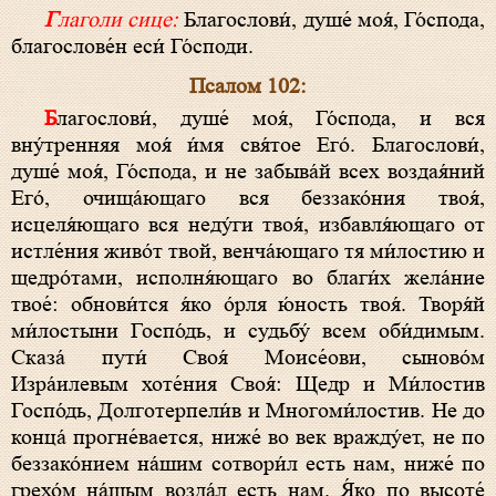
Глаголи сице:
Благослови́, душе́ моя́, Го́спода,
благослове́н еси́ Го́споди.
Псалом 102:
Благослови́, душе́ моя́, Го́спода, и вся
вну́тренняя моя́ и́мя свя́тое Его́. Благослови́,
душе́ моя́, Го́спода, и не забыва́й всех воздая́ний
Его́, очища́ющаго вся беззако́ния твоя́,
исцеля́ющаго вся неду́ги твоя́, избавля́ющаго от
истле́ния живо́т твой, венча́ющаго тя ми́лостию и
щедро́тами, исполня́ющаго во благи́х жела́ние
твое́: обнови́тся я́ко о́рля ю́ность твоя́. Творя́й
ми́лостыни Госпо́дь, и судьбу́ всем оби́димым.
Сказа́ пути́ Своя́ Моисе́ови, сыново́м
Изра́илевым хоте́ния Своя́: Щедр и Ми́лостив
Госпо́дь, Долготерпели́в и Многоми́лостив. Не до
конца́ прогне́вается, ниже́ во век вражду́ет, не по
беззако́нием на́шим сотвори́л есть нам, ниже́ по
грехо́м на́шым возда́л есть нам. Я́ко по высоте́