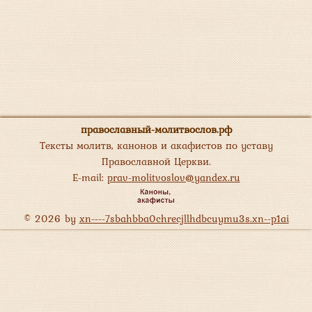
православный-молитвослов.рф
Тексты молитв, канонов и акафистов по уставу
Православной Церкви.
E-mail:
prav-molitvoslov@yandex.ru
© 2026 by
xn----7sbahbba0chrecjllhdbcuymu3s.xn--p1ai