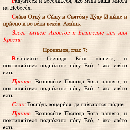
Ра́дуйтеся и весели́теся, я́ко мзда ва́ша мно́га
на Небесе́х.
Сла́ва Отцу́ и Сы́ну и Свято́му Ду́ху И ны́не и
при́сно и во ве́ки веко́в. Ами́нь.
Здесь читаем Апостол и Евангелие дня или
Креста:
Прокимен, глaс 7:
Возноси́те Го́спода Бо́га на́шего, и
покланя́йтеся подно́жию но́гу Его́, / я́ко свя́то
есть.
Припев:
Возноси́те Го́спода Бо́га на́шего, и
покланя́йтеся подно́жию но́гу Его́, / я́ко свя́то
есть.
С
тих:
Госпо́дь воцари́ся, да гне́ваются лю́дие.
Припев
: Возноси́те Го́спода Бо́га на́шего, и
покланя́йтеся подно́жию но́гу Его́, / я́ко свя́то
есть.