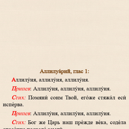
Аллилуа́рий, глас 1:
Аллилу́ия, аллилу́ия, аллилу́ия.
Припев
: Аллилу́ия, аллилу́ия, аллилу́ия.
Стих:
Помяни́ сонм Твой, его́же стяжа́л еси́
испе́рва.
Припев
: Аллилу́ия, аллилу́ия, аллилу́ия.
Стих:
Бог же Царь наш пре́жде ве́ка, соде́ла