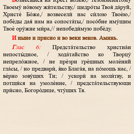
Вознесы́йся на Крест во́лею,/ тезоимени́тому
Твоему́ но́вому жи́тельству,/ щедро́ты Твоя́ да́руй,
Христе́ Бо́же,/ возвесели́ нас си́лою Твое́ю,/
побе́ды дая́ нам на сопоста́ты,/ посо́бие иму́щим
Твое́ ору́жие ми́ра,// непобеди́мую побе́ду.
И ныне и присно и во веки веков. Аминь.
Глас 6:
Предстáтельство христиа́н
непосты́дное, / ходáтайство ко Творцу́
непрело́жное, / не пре́зри гре́шных моле́ний
глáсы, / но предвари́, я́ко Благáя, на по́мощь нас, /
ве́рно зову́щих Ти; / ускори́ на моли́тву, и
потщи́ся на умоле́ние, / предстáтельствующи
при́сно, Богоро́дице, чту́щих Тя.