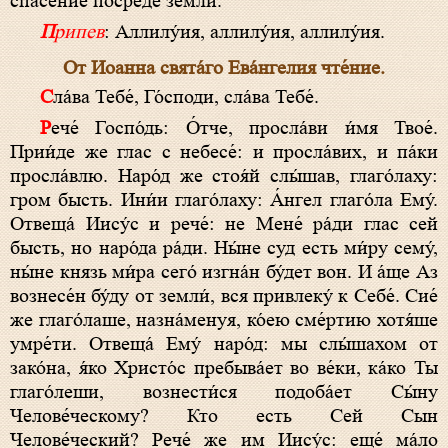
спасе́ние посреде́ земли́.
Припев
: Аллилу́ия, аллилу́ия, аллилу́ия.
От Иоанна свята́го Ева́нгелия чте́ние.
Сла́ва Тебе́, Го́споди, сла́ва Тебе́.
Рече́ Госпо́дь: О́тче, просла́ви и́мя Твое́.
Прии́де же глас с небесе́: и просла́вих, и па́ки
просла́влю. Наро́д же стоя́й слы́шав, глаго́лаху:
гром бысть. Ини́и глаго́лаху: А́нгел глаго́ла Ему́.
Отвеща́ Иису́с и рече́: не Мене́ ра́ди глас сей
бысть, но наро́да ра́ди. Ны́не суд есть ми́ру сему́,
ны́не князь ми́ра сего́ изгна́н бу́дет вон. И а́ще Аз
вознесе́н бу́ду от земли́, вся привлеку́ к Себе́. Сие́
же глаго́лаше, назна́менуя, ко́ею сме́ртию хотя́ше
умре́ти. Отвеща́ Ему́ наро́д: мы слы́шахом от
зако́на, я́ко Христо́с пребыва́ет во ве́ки, ка́ко Ты
глаго́леши, вознести́ся подоба́ет Сы́ну
Челове́ческому? Кто есть Сей Сын
Челове́ческий? Рече́ же им Иису́с: еще́ ма́ло