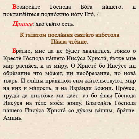
Возноси́те Го́спода Бо́га на́шего, и
покланя́йтеся подно́жию но́гу Его́, /
Припев
: я́ко свя́то есть.
К галатом посла́ния свята́го апо́стола
Па́вла чте́ние.
Бра́тие, мне да не бу́дет хвали́тися, то́кмо о
Кресте́ Го́спода на́шего Иису́са Христа́, и́мже мне
мир распя́ся, и аз ми́ру. О Христе́ бо Иису́се ни
обре́зание что мо́жет, ни необре́зание, но нова́
тварь. И ели́цы пра́вилом сим жи́тельствуют, мир
на них и ми́лость, и на Изра́или Бо́жии. Про́чее,
труды́ да никто́же ми дае́т: аз бо я́звы Го́спода
Иису́са на те́ле мое́м ношу́. Благода́ть Го́спода
на́шего Иису́са Христа́ со ду́хом ва́шим, бра́тие.
Ами́нь.