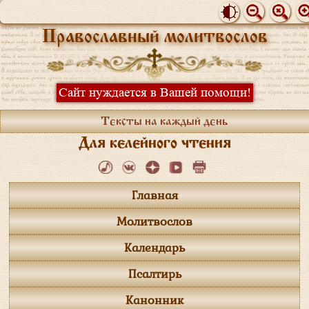
Православный молитвослов
Сайт нуждается в Вашей помощи!
Тексты на каждый день
Для келейного чтения
Главная
Молитвослов
Календарь
Псалтирь
Канонник