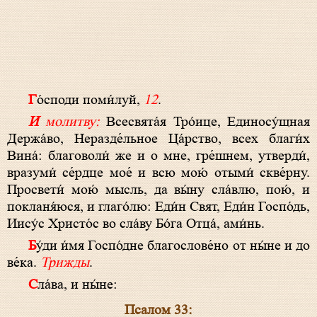
Го́споди поми́луй,
12
.
И молитву:
Всесвята́я Тро́ице, Единосу́щная
Держа́во, Неразде́льное Ца́рство, всех благи́х
Вина́: благоволи́ же и о мне, гре́шнем, утверди́,
вразуми́ се́рдце мое́ и всю мою́ отыми́ скве́рну.
Просвети́ мою́ мысль, да вы́ну сла́влю, пою́, и
покланя́юся, и глаго́лю: Еди́н Свят, Еди́н Госпо́дь,
Иису́с Христо́с во сла́ву Бо́га Отца́, ами́нь.
Бу́ди и́мя Госпо́дне благослове́но от ны́не и до
ве́ка.
Трижды
.
Сла́ва, и ны́не:
Псалом 33: