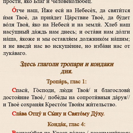
прости́, я́ко Благ и Человеколю́бец.
О́тче наш, И́же еси́ на Небесе́х, да святи́тся
и́мя Твое́, да прии́дет Ца́рствие Твое́, да бу́дет
во́ля Твоя́, я́ко на Небеси́ и на земли́. Хлеб наш
насу́щный да́ждь нам днесь; и оста́ви нам до́лги
на́ша, я́коже и мы оставля́ем должнико́м на́шим;
и не введи́ нас во искуше́ние, но изба́ви нас от
лука́ваго.
Здесь глаголи тропари и кондаки
дня.
Тропа́рь, глас 1:
Спаси́, Го́споди, лю́ди Твоя́/ и благослови́
достоя́ние Твое́,/ побе́ды на сопроти́вныя да́руя//
и Твое́ сохраня́я Кресто́м Твои́м жи́тельство.
Сла́ва Отцу́ и Сы́ну и Свято́му Ду́ху.
Конда́к, глас 4: