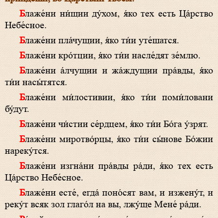
Блаже́ни ни́щии ду́хом, я́ко тех есть Ца́рство
Небе́сное.
Блаже́ни пла́чущии, я́ко ти́и уте́шатся.
Блаже́ни кро́тции, я́ко ти́и насле́дят зе́млю.
Блаже́ни а́лчущии и жа́ждущии пра́вды, я́ко
ти́и насы́тятся.
Блаже́ни ми́лостивии, я́ко ти́и поми́ловани
бу́дут.
Блаже́ни чи́стии се́рдцем, я́ко ти́и Бо́га у́зрят.
Блаже́ни миротво́рцы, я́ко ти́и сы́нове Бо́жии
нареку́тся.
Блаже́ни изгна́ни пра́вды ра́ди, я́ко тех есть
Ца́рство Небе́сное.
Блаже́ни есте́, егда́ поно́сят вам, и изжену́т, и
реку́т всяк зол глаго́л на вы, лжу́ще Мене́ ра́ди.