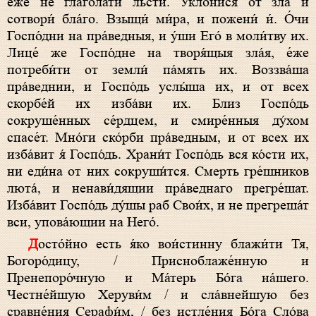
е́же не глаго́лати льсти. Уклони́ся от зла и
сотвори́ бла́го. Взыщи́ ми́ра, и пожени́ и́. О́чи
Госпо́дни на пра́ведныя, и у́ши Его́ в моли́тву их.
Лице́ же Госпо́дне на творя́щыя зла́я, е́же
потреби́ти от земли́ па́мять их. Воззва́ша
пра́веднии, и Госпо́дь услы́ша их, и от всех
скорбе́й их изба́ви их. Близ Госпо́дь
сокруше́нных се́рдцем, и смире́нныя ду́хом
спасе́т. Мно́ги ско́рби пра́ведным, и от всех их
изба́вит я́ Госпо́дь. Храни́т Госпо́дь вся ко́сти их,
ни еди́на от них сокруши́тся. Смерть гре́шников
люта́, и ненави́дящии пра́веднаго прегре́шат.
Изба́вит Госпо́дь ду́шы раб Свои́х, и не прегреша́т
вси, упова́ющии на Него́.
Досто́йно есть я́ко вои́стинну блажи́ти Тя,
Богоро́дицу, / Присноблаже́нную и
Пренепоро́чную и Ма́терь Бо́га на́шего.
Честне́йшую Херуви́м / и сла́внейшую без
сравне́ния Серафи́м, / без истле́ния Бо́га Сло́ва