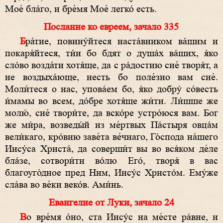
Мое́ бла́го, и бре́мя Мое́ легко́ есть.
Послание ко евреем, зачало 335
Бра́тие, повину́йтеся наста́вником ва́шим и
покаря́йтеся, ти́и бо бдят о душа́х ва́ших, я́ко
сло́во возда́ти хотя́ще, да с ра́достию сие́ творя́т, а
не воздыха́юще, несть бо поле́зно вам сие́.
Моли́теся о нас, упова́ем бо, я́ко добру́ со́весть
и́мамы во всем, до́бре хотя́ще жи́ти. Ли́шше же
молю́, сие́ твори́те, да вско́ре устро́юся вам. Бог
же ми́ра, возведы́й из ме́ртвых Па́стыря овца́м
вели́каго, кро́вию заве́та ве́чнаго, Го́спода на́шего
Иису́са Христа́, да соверши́т вы во вся́ком де́ле
бла́зе, сотвори́ти во́лю Его́, творя́ в вас
благоуго́дное пред Ним, Иису́с Христо́м. Ему́же
сла́ва во ве́ки веко́в. Ами́нь.
Евангелие от Луки, зачало 24
Во вре́мя о́но, ста Иису́с на ме́сте ра́вне, и