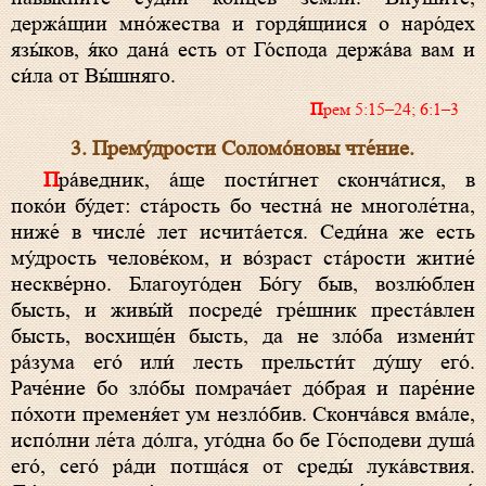
держа́щии мно́жества и гордя́щиися о наро́дех
язы́ков, я́ко дана́ есть от Го́спода держа́ва вам и
си́ла от Вы́шняго.
Прем 5:15–24; 6:1–3
3. Прему́дрости Соломо́новы чте́ние.
Пра́ведник, а́ще пости́гнет сконча́тися, в
поко́и бу́дет: ста́рость бо честна́ не многоле́тна,
ниже́ в числе́ лет исчита́ется. Седи́на же есть
му́дрость челове́ком, и во́зраст ста́рости житие́
нескве́рно. Благоуго́ден Бо́гу быв, возлю́блен
бысть, и живы́й посреде́ гре́шник преста́влен
бысть, восхище́н бысть, да не зло́ба измени́т
ра́зума его́ или́ лесть прельсти́т ду́шу его́.
Раче́ние бо зло́бы помрача́ет до́брая и паре́ние
по́хоти пременя́ет ум незло́бив. Сконча́вся вма́ле,
испо́лни ле́та до́лга, уго́дна бо бе Го́сподеви душа́
его́, сего́ ра́ди потща́ся от среды́ лука́вствия.