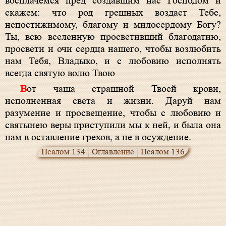
восплачемся пред создавшим нас Господом и
скажем: что род грешных воздаст Тебе,
непостижимому, благому и милосердому Богу?
Ты, всю вселенную просветивший благодатию,
просвети и очи сердца нашего, чтобы возлюбить
нам Тебя, Владыко, и с любовию исполнять
всегда святую волю Твою
Вот чаша страшной Твоей крови,
исполненная света и жизни. Даруй нам
разумение и просвещение, чтобы с любовию и
святынею веры приступили мы к ней, и была она
нам в оставление грехов, а не в осуждение.
Псалом 134
Оглавление
Псалом 136