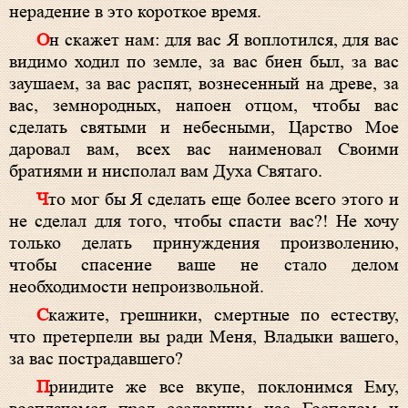
нерадение в это короткое время.
Он скажет нам: для вас Я воплотился, для вас
видимо ходил по земле, за вас биен был, за вас
заушаем, за вас распят, вознесенный на древе, за
вас, земнородных, напоен отцом, чтобы вас
сделать святыми и небесными, Царство Мое
даровал вам, всех вас наименовал Своими
братиями и нисполал вам Духа Святаго.
Что мог бы Я сделать еще более всего этого и
не сделал для того, чтобы спасти вас?! Не хочу
только делать принуждения произволению,
чтобы спасение ваше не стало делом
необходимости непроизвольной.
Скажите, грешники, смертные по естеству,
что претерпели вы ради Меня, Владыки вашего,
за вас пострадавшего?
Приидите же все вкупе, поклонимся Ему,