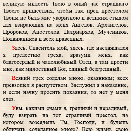
великую милость Твою в оный час страшнаго
Твоего пришествия, чтобы там пред престолом
Твоим не быть мне укоризною и великим стыдом
для взирающих на меня Ангелов, Архангелов,
Пророков, Апостолов. Патриархов, Мучеников,
Подвижников и всех праведных.
Здесь, Спаситель мой, здесь, где наслаждался
я прелестию греха, вразуми меня, как
благосердый и чадолюбивый Отец, а там прости
мне, как милостивый Бог, единый безгрешный.
Всякий грех соделан мною, окаянным; всех
превзошел я распутством. Заслужил я наказание,
и если начну просить покаяния, то нет у меня
слез.
Увы, какими очами я, грешный и нерадивый,
буду взирать на тот страшный престол, на
котором возсядешь Ты, Господи, и будешь
обличать соделанное мною? Всю жизнь свою