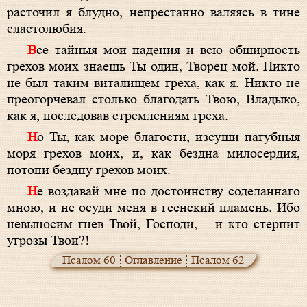
расточил я блудно, непрестанно валяясь в тине
сластолюбия.
Все тайныя мои падения и всю обширность
грехов моих знаешь Ты один, Творец мой. Никто
не был таким виталищем греха, как я. Никто не
преогорчевал столько благодать Твою, Владыко,
как я, последовав стремлениям греха.
Но Ты, как море благости, изсуши пагубныя
моря грехов моих, и, как бездна милосердия,
потопи бездну грехов моих.
Не воздавай мне по достоинству соделаннаго
мною, и не осуди меня в геенский пламень. Ибо
невыносим гнев Твой, Господи, – и кто стерпит
угрозы Твои?!
Псалом 60
Оглавление
Псалом 62