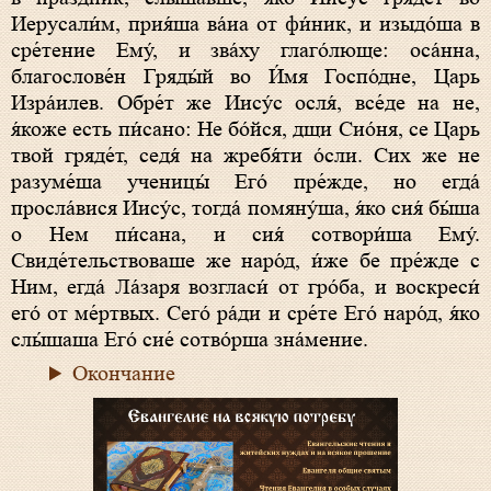
Иерусали́м, прия́ша ва́иа от фи́ник, и изыдо́ша в
сре́тение Ему́, и зва́ху глаго́люще: оса́нна,
благослове́н Гряды́й во И́мя Госпо́дне, Царь
Изра́илев. Обре́т же Иису́с oсля́, все́де на не,
я́коже есть пи́сано: Не бо́йся, дщи Сио́ня, се Царь
твой гряде́т, седя́ на жребя́ти óсли. Сих же не
разуме́ша ученицы́ Его́ пре́жде, но егда́
просла́вися Иису́с, тогда́ помяну́ша, я́ко сия́ бы́ша
о Нем пи́сана, и сия́ сотвори́ша Ему́.
Свиде́тельствоваше же наро́д, и́же бе пре́жде с
Ним, егда́ Ла́заря возгласи́ от гро́ба, и воскреси́
его́ от ме́ртвых. Сего́ ра́ди и сре́те Его́ наро́д, я́ко
слы́шаша Его́ сие́ сотво́рша зна́мение.
Окончание