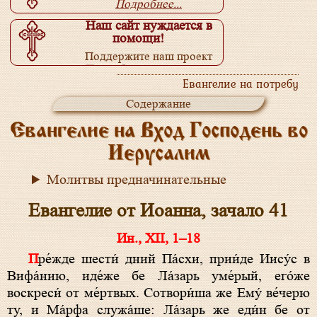
Подробнее...
Наш сайт нуждается в
помощи!
Поддержите наш проект
Подробнее...
Евангелие на потребу
Содержание
Евангелие на Вход Господень во
Иерусалим
Молитвы предначинательные
Евангелие от Иоанна, зачало 41
Ин., XII, 1–18
Пре́жде шести́ дний Па́схи, прии́де Иису́с в
Вифа́нию, иде́же бе Ла́зарь уме́рый, его́же
воскреси́ от ме́ртвых. Сотвори́ша же Ему́ ве́черю
ту, и Ма́рфа служа́ше: Ла́зарь же еди́н бе от