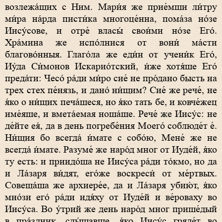
возлежа́щих с Ним. Мари́я же прие́мши ли́тру
ми́ра на́рда писти́ка многоце́нна, пома́за но́зе
Иису́сове, и отре́ власы́ свои́ми но́зе Его́.
Хра́мина же испо́лнися от вони́ ма́сти
благово́нныя. Глаго́ла же еди́н от учени́к Его́,
Иу́да Си́монов Искарио́тский, и́же хотя́ше Его́
преда́ти: Чесо́ ра́ди ми́ро сие́ не про́дано бысть на
трех стех пе́нязь, и дано́ ни́щим? Сие́ же рече́, не
я́ко о ни́щих печа́шеся, но я́ко тать бе, и ковче́жец
име́яше, и вмета́емая ноша́ше. Рече́ же Иису́с: не
де́йте ея́, да в день погребе́ния Моего́ соблюде́т е́.
Ни́щия бо всегда́ и́мате с собо́ю, Мене́ же не
всегда́ и́мате. Разуме́ же наро́д мног от Иуде́й, я́ко
ту есть: и приидо́ша не Иису́са ра́ди то́кмо, но да
и Ла́заря ви́дят, его́же воскреси́ от ме́ртвых.
Совеща́ша же архиере́е, да и Ла́заря убию́т, я́ко
мно́зи его́ ра́ди идя́ху от Иуде́й и ве́роваху во
Иису́са. Во у́трий же день наро́д мног прише́дый
в пра́здник, слы́шавше, я́ко Иису́с гряде́т во