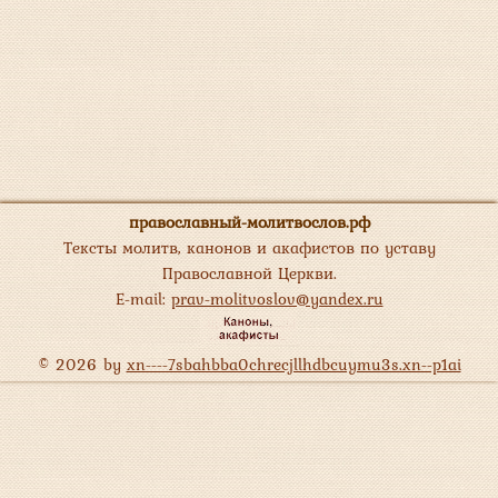
православный-молитвослов.рф
Тексты молитв, канонов и акафистов по уставу
Православной Церкви.
E-mail:
prav-molitvoslov@yandex.ru
© 2026 by
xn----7sbahbba0chrecjllhdbcuymu3s.xn--p1ai