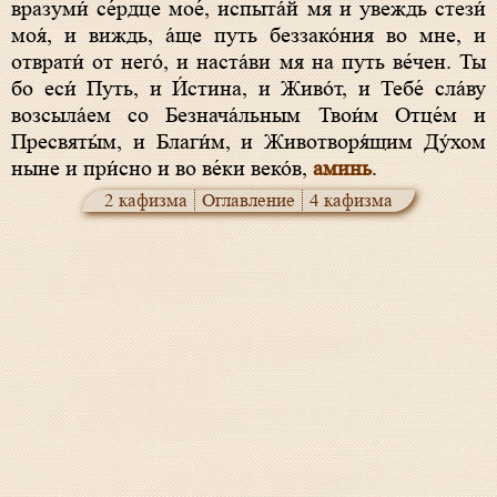
вразуми́ се́рдце мое́, испыта́й мя и увеждь стези́
моя́, и виждь, а́ще путь беззако́ния во мне, и
отврати́ от него́, и наста́ви мя на путь ве́чен. Ты
бо еси́ Путь, и И́стина, и Живо́т, и Тебе́ сла́ву
возсыла́ем со Безнача́льным Твои́м Отце́м и
Пресвяты́м, и Благи́м, и Животворя́щим Ду́хом
ныне и при́сно и во ве́ки веко́в,
аминь
.
2 кафизма
Оглавление
4 кафизма