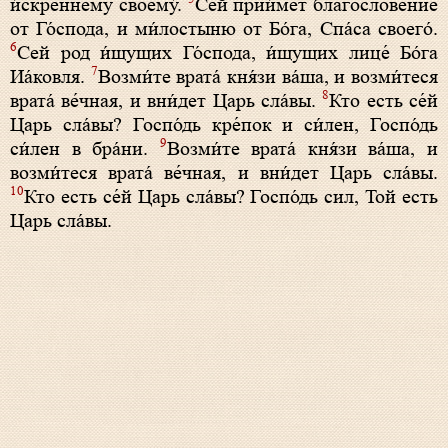
и́скреннему своему́.
Сей прии́мет благослове́ние
от Го́спода, и ми́лостыню от Бо́га, Спа́са своего́.
6
Сей род и́щущих Го́спода, и́щущих лице́ Бо́га
7
Иа́ковля.
Возми́те врата́ кня́зи ва́ша, и возми́теся
8
врата́ ве́чная, и вни́дет Царь сла́вы.
Кто есть се́й
Царь сла́вы? Госпо́дь кре́пок и си́лен, Госпо́дь
9
си́лен в бра́ни.
Возми́те врата́ кня́зи ва́ша, и
возми́теся врата́ ве́чная, и вни́дет Царь сла́вы.
10
Кто есть се́й Царь сла́вы? Госпо́дь сил, Той есть
Царь сла́вы.