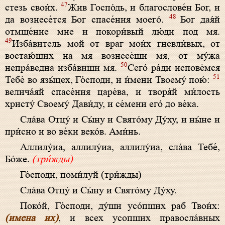
47
стезь свои́х.
Жив Госпо́дь, и благослове́н Бог, и
48
да вознесе́тся Бог спасе́ния моего́.
Бог дая́й
отмще́ние мне и покори́вый лю́ди под мя.
49
Изба́витель мой от враг мои́х гневли́вых, от
востаю́щих на мя вознесе́ши мя, от му́жа
50
непра́ведна изба́виши мя.
Сего́ ра́ди испове́мся
51
Тебе́ во язы́цех, Го́споди, и и́мени Твоему́ пою́:
велича́яй спасе́ния царе́ва, и творя́й ми́лость
христу́ Своему́ Дави́ду, и се́мени его́ до ве́ка.
Сла́­ва Отцу́ и Сы́­ну и Свя­то́­му Ду́ху, и ны́­не и
при́с­но и во ве́­ки ве­ко́в. Ами́нь.
Алли­лу́иа, алли­лу́иа, алли­лу́иа, сла́­ва Те­бе́,
Бо́­же.
(три́жды)
Го́с­по­ди, по­ми́­луй (три́жды)
Сла́­ва Отцу́ и Сы́­ну и Свято́­му Ду́ху.
Поко́й, Го́споди, ду́ши усо́пших раб Твои́х:
(имена их)
, и всех усопших правосла́вных