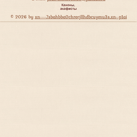
© 2026 by
xn----7sbahbba0chrecjllhdbcuymu3s.xn--p1ai