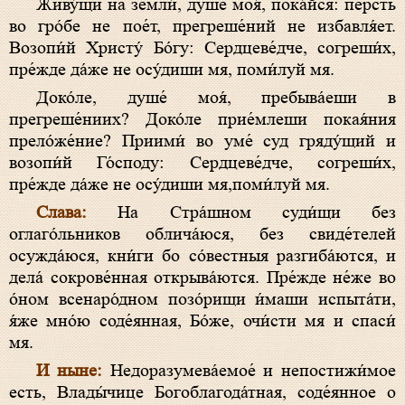
Живу́щи на земли́, душе́ моя́, пока́йся: персть
во гро́бе не пое́т, прегреше́ний не избавля́ет.
Возопи́й Христу́ Бо́гу: Сердцеве́дче, согреши́х,
пре́жде да́же не осу́диши мя, поми́луй мя.
Доко́ле, душе́ моя́, пребыва́еши в
прегреше́ниих? Доко́ле прие́млеши покая́ния
прело́же́ние? Приими́ во уме́ суд гряду́щий и
возопи́й Го́споду: Сердцеве́дче, согреши́х,
пре́жде да́же не осу́диши мя,поми́луй мя.
Слава:
На Стра́шном суди́щи без
оглаго́льников облича́юся, без свиде́телей
осужда́юся, кни́ги бо со́вестныя разгиба́ются, и
дела́ сокрове́нная открыва́ются. Пре́жде не́же во
о́ном всенаро́дном позо́рищи и́маши испыта́ти,
я́же мно́ю соде́янная, Бо́же, очи́сти мя и спаси́
мя.
И ныне:
Недоразумева́емое́ и непостижи́мое
есть, Влады́чице Богоблагода́тная, соде́янное о