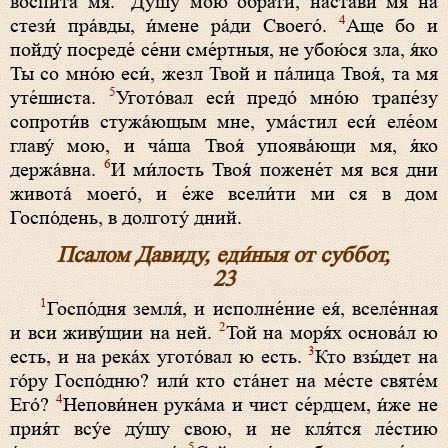
воспита́ мя.
Ду́шу мою обрати́, наста́ви мя на
4
стези́ пра́вды, и́мене ра́ди Своего́.
Аще бо и
пойду́ посреде́ се́ни сме́ртныя, не убою́ся зла, я́ко
Ты со мно́ю еси́, жезл Твой и па́лица Твоя́, та мя
5
уте́шиста.
Угото́вал еси́ предо́ мно́ю трапе́зу
сопроти́в стужа́ющым мне, ума́стил еси́ еле́ом
главу́ мою, и ча́ша Твоя́ упоява́ющи мя, я́ко
6
держа́вна.
И ми́лость Твоя́ пожене́т мя вся дни
живота́ моего́, и е́же всели́ти ми ся в дом
Госпо́день, в долготу́ дний.
Псалом Давиду, еди́ныя от суббот,
23
1
Госпо́дня земля́, и исполне́ние ея́, вселе́нная
2
и вси живу́щии на ней.
Той на моря́х основа́л ю
3
есть, и на река́х угото́вал ю есть.
Кто взы́дет на
го́ру Госпо́дню? или́ кто ста́нет на ме́сте святе́м
4
Его́?
Непови́нен рука́ма и чист се́рдцем, и́же не
прия́т всу́е ду́шу свою, и не кля́тся ле́стию
5