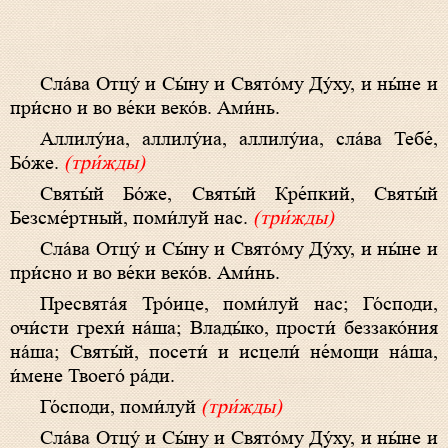
Сла́ва Отцу́ и Сы́ну и Свято́­му Ду́ху, и ны́не и
при́сно и во ве́ки веко́в. Ами́нь.
Аллилу́иа, аллилу́иа, аллилу́иа, сла́ва Тебе́,
Бо́же.
(три́жды)
Святы́й Бо́же, Святы́й Кре́пкий, Святы́й
Безсме́ртный, поми́луй нас.
(три́жды)
Сла́­ва Отцу́ и Сы́­ну и Свя­то́­му Ду́ху, и ны́­не и
при́с­но и во ве́­ки ве­ко́в. Ами́нь.
Пре­свя­та́я Тро́­ице, по­ми́­луй нас; Го́с­по­ди,
очи́с­ти гре­хи́ на́­ша; Вла­ды́­ко, прости́ без­за­ко́­ния
на́­ша; Свя­ты́й, посети́ и ис­це­ли́ не́­мо­щи на́­ша,
и́ме­не Тво­его́ ра́­ди.
Го́с­по­ди, по­ми́­луй
(три́жды)
Сла́­ва Отцу́ и Сы́­ну и Свя­то́­му Ду́ху, и ны́­не и