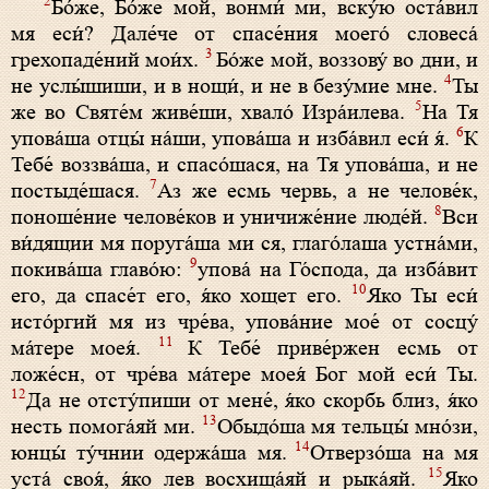
2
Бо́же, Бо́же мой, вонми́ ми, вску́ю оста́вил
мя еси́? Дале́че от спасе́ния моего́ словеса́
3
грехопаде́ний мои́х.
Бо́же мой, воззову́ во дни, и
4
не услы́шиши, и в нощи́, и не в безу́мие мне.
Ты
5
же во Святе́м живе́ши, хвало́ Изра́илева.
На Тя
6
упова́ша отцы́ на́ши, упова́ша и изба́вил еси́ я́.
К
Тебе́ воззва́ша, и спасо́шася, на Тя упова́ша, и не
7
постыде́шася.
Аз же есмь червь, а не челове́к,
8
поноше́ние челове́ков и уничиже́ние люде́й.
Вси
ви́дящии мя поруга́ша ми ся, глаго́лаша устна́ми,
9
покива́ша главо́ю:
упова́ на Го́спода, да изба́вит
10
его, да спасе́т его, я́ко хощет его.
Яко Ты еси́
исто́ргий мя из чре́ва, упова́ние мое́ от сосцу́
11
ма́тере моея́.
К Тебе́ приве́ржен есмь от
ложе́сн, от чре́ва ма́тере моея́ Бог мой еси́ Ты.
12
Да не отсту́пиши от мене́, я́ко скорбь близ, я́ко
13
несть помога́яй ми.
Обыдо́ша мя тельцы́ мно́зи,
14
юнцы́ ту́чнии одержа́ша мя.
Отверзо́ша на мя
15
уста́ своя́, я́ко лев восхища́яй и рыка́яй.
Яко