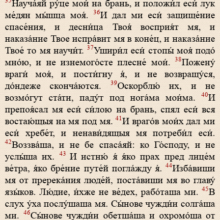
35
Науча́яй ру́це мои́ на брань, и положи́л еси́ лук
36
ме́дян мы́шца моя́.
И дал ми еси́ защище́ние
спасе́ния, и десни́ца Твоя́ восприя́т мя, и
наказа́ние Твое испра́вит мя в коне́ц, и наказа́ние
37
Твое́ то мя научи́т.
Ушири́л еси́ стопы́ моя́ подо́
38
мно́ю, и не изнемого́сте плесне́ мои́.
Пожену́
враги́ моя́, и пости́гну я́, и не возвращу́ся,
39
до́ндеже сконча́ются.
Оскорблю́ их, и не
40
возмо́гут ста́ти, паду́т под нога́ма мои́ма.
И
препоя́сал мя еси́ си́лою на брань, спял еси́ вся
41
востаю́щыя на мя под мя.
И враго́в мои́х дал ми
еси́ хребе́т, и ненави́дящыя мя потреби́л еси́.
42
Воззва́ша, и не бе спаса́яй: ко Го́споду, и не
43
услы́ша их.
И истню́ я́ я́ко прах пред лице́м
44
ве́тра, я́ко бре́ние путе́й погла́жду я́.
Изба́виши
мя от пререка́ния люде́й, поста́виши мя во главу́
45
язы́ков. Лю́дие, и́хже не ве́дех, рабо́таша ми.
В
слух у́ха послу́шаша мя. Сы́нове чужди́и солга́ша
46
ми.
Сы́нове чужди́и обетша́ша и охромо́ша от