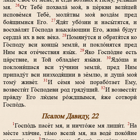
26
мя.
От Тебе́ похвала́ моя́, в це́ркви вели́цей
испове́мся Тебе́, моли́твы моя́ возда́м пред
27
боя́щимися Его.
Ядя́т убо́зии и насы́тятся, и
восхва́лят Го́спода взыска́ющии Его, жива́ бу́дут
28
сердца́ их в век ве́ка.
Помяну́тся и обратя́тся ко
Го́споду вси концы́ земли́, и покло́нятся пред
29
Ним вся оте́чествия язы́к.
Яко Госпо́дне есть
30
ца́рствие, и Той облада́ет язы́ки.
Ядо́ша и
поклони́шася вси ту́чнии земли́, пред Ним
припаду́т вси низходя́щии в зе́млю, и душа́ моя́
31
тому́ живе́т.
И се́мя мое́ порабо́тает Ему,
32
возвести́т Го́сподеви род гряду́щий.
И возвестя́т
пра́вду Его лю́дем ро́ждшымся, я́же сотвори́
Госпо́дь.
Псалом Давиду, 22
1
2
Госпо́дь пасе́т мя, и ничто́же мя лиши́т.
На
ме́сте зла́чне, та́мо всели́ мя, на воде́ поко́йне
3