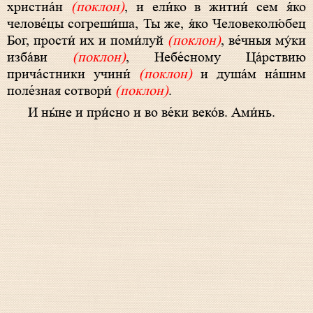
христиа́н
(поклон)
, и ели́ко в житии́ сем я́ко
челове́цы согреши́ша, Ты же, я́ко Человеколю́бец
Бог, прости́ их и поми́луй
(поклон)
, ве́чныя му́ки
изба́ви
(поклон)
, Небе́сному Ца́рствию
прича́стники учини́
(поклон)
и душа́м на́шим
поле́зная сотвори́
(поклон)
.
И ны́­не и при́с­но и во ве́­ки ве­ко́в. Ами́нь.