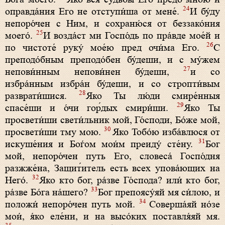
24
оправда́ния Его не отступи́ша от мене́.
И бу́ду
непоро́чен с Ним, и сохраню́ся от беззако́ния
25
моего́.
И возда́ст ми Госпо́дь по пра́вде мое́й и
26
по чистоте́ руку́ мое́ю пред очи́ма Его.
С
преподо́бным преподо́бен бу́деши, и с му́жем
27
непови́нным непови́нен бу́деши,
и со
избра́нным избра́н бу́деши, и со стропти́вым
28
разврати́шися.
Яко Ты лю́ди смире́нныя
29
спасе́ши и о́чи гор́дых смири́ши.
Яко Ты
просвети́ши свети́льник мой, Го́споди, Бо́же мой,
30
просвети́ши тму мою.
Яко Тобо́ю изба́влюся от
31
искуше́ния и Боѓом мои́м преиду́ сте́ну.
Бог
мой, непоро́чен путь Его, словеса́ Госпо́дня
разжже́на, Защит́итель есть всех упова́ющих на
32
Него́.
Яко кто бог, ра́зве Го́спода? или́ кто бог,
33
ра́зве Бо́га на́шего?
Бог препоясу́яй мя си́лою, и
34
положи́ непоро́чен путь мой.
Соверша́яй но́зе
мои́, я́ко еле́ни, и на высо́ких поставля́яй мя.