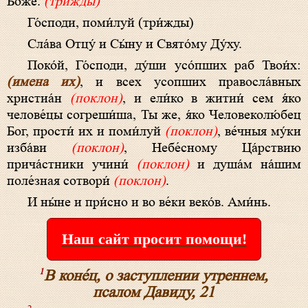
Бо́­же.
(три́жды)
Го́с­по­ди, по­ми́­луй (три́жды)
Сла́­ва Отцу́ и Сы́­ну и Свя­то́­му Ду́ху.
Поко́й, Го́споди, ду́ши усо́пших раб Твои́х:
(имена их)
, и всех усопших правосла́вных
христиа́н
(поклон)
, и ели́ко в житии́ сем я́ко
челове́цы согреши́ша, Ты же, я́ко Человеколю́бец
Бог, прости́ их и поми́луй
(поклон)
, ве́чныя му́ки
изба́ви
(поклон)
, Небе́сному Ца́рствию
прича́стники учини́
(поклон)
и душа́м на́шим
поле́зная сотвори́
(поклон)
.
И ны́­не и при́с­но и во ве́­ки ве­ко́в. Ами́нь.
Наш сайт просит помощи!
1
В коне́ц, о заступлении утреннем,
псалом Давиду, 21