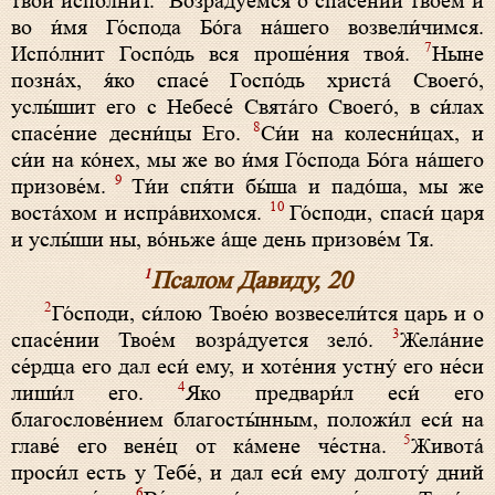
твой испо́лнит.
Возра́дуемся о спасе́нии твое́м и
во и́мя Го́спода Бо́га на́шего возвели́чимся.
7
Испо́лнит Госпо́дь вся проше́ния твоя́.
Ныне
позна́х, я́ко спасе́ Госпо́дь христа́ Своего́,
услы́шит его с Небесе́ Свята́го Своего́, в си́лах
8
спасе́ние десни́цы Его.
Си́и на колесни́цах, и
си́и на ко́нех, мы же во и́мя Го́спода Бо́га на́шего
9
призове́м.
Ти́и спя́ти бы́ша и падо́ша, мы же
10
воста́хом и испра́вихомся.
Го́споди, спаси́ царя
и услы́ши ны, во́ньже а́ще день призове́м Тя.
1
Псалом Давиду, 20
2
Го́споди, си́лою Твое́ю возвесели́тся царь и о
3
спасе́нии Твое́м возра́дуется зело́.
Жела́ние
се́рдца его дал еси́ ему, и хоте́ния устну́ его не́си
4
лиши́л его.
Яко предвари́л еси́ его
благослове́нием благосты́нным, положи́л еси́ на
5
главе́ его вене́ц от ка́мене че́стна.
Живота́
проси́л есть у Тебе́, и дал еси́ ему долготу́ дний
6