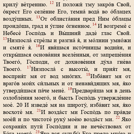
12
крилу́ ве́тренню.
И положи́ тму закро́в Свой,
о́крест Его селе́ние Его, темна́ вода́ во о́блацех
13
возду́шных.
От облиста́ния пред Ним о́блацы
14
проидо́ша, град и у́глие о́гненное.
И возгреме́ с
Небесе́ Госпо́дь и Вы́шний даде́ глас Свой.
15
Низпосла́ стре́лы и разгна́ я́, и мо́лнии умно́жи
16
и смяте́ я́.
И яви́шася исто́чницы водни́и, и
откры́шася основа́ния вселе́нныя, от запреще́ния
Твоего́, Го́споди, от дохнове́ния ду́ха гне́ва
17
Твоего́.
Низпосла́ с высоты́, и прия́т мя,
18
восприя́т мя от вод мно́гих.
Изба́вит мя от
враго́в мои́х си́льных и от ненави́дящих мя, я́ко
19
утверди́шася па́че мене́.
Предвари́ша мя в день
озлобле́ния моего́, и бысть Госпо́дь утвержде́ние
мое́. 20 И изведе́ мя на широту́, изба́вит мя, я́ко
21
восхоте́ мя.
И возда́ст ми Госпо́дь по пра́вде
22
мое́й и по чистоте́ руку́ мое́ю возда́ст ми.
Яко
сохрани́х пути́ Госпо́дни и не нече́ствовах от
23
Бо́га моего́.
Яко вся судьбы́ Его предо мно́ю и