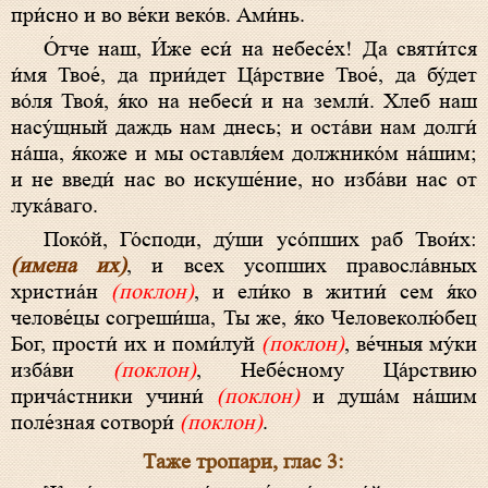
при́с­но и во ве́­ки ве­ко́в. Ами́нь.
О́т­че наш, И́же еси́ на небесе́х! Да святи́тся
и́мя Твое́, да прии́дет Ца́рст­вие Твое́, да бу́дет
во́ля Твоя́, я́ко на не­бе­си́ и на зем­ли́. Хлеб наш
насу́щный даждь нам днесь; и оста́­ви нам долги́
на́­ша, я́ко­же и мы оставля́ем должнико́м на́­шим;
и не введи́ нас во искуше́ние, но из­ба́­ви нас от
лу­ка́­ва­го.
Поко́й, Го́споди, ду́ши усо́пших раб Твои́х:
(имена их)
, и всех усопших правосла́вных
христиа́н
(поклон)
, и ели́ко в житии́ сем я́ко
челове́цы согреши́ша, Ты же, я́ко Человеколю́бец
Бог, прости́ их и поми́луй
(поклон)
, ве́чныя му́ки
изба́ви
(поклон)
, Небе́сному Ца́рствию
прича́стники учини́
(поклон)
и душа́м на́шим
поле́зная сотвори́
(поклон)
.
Таже тропари, глас 3: