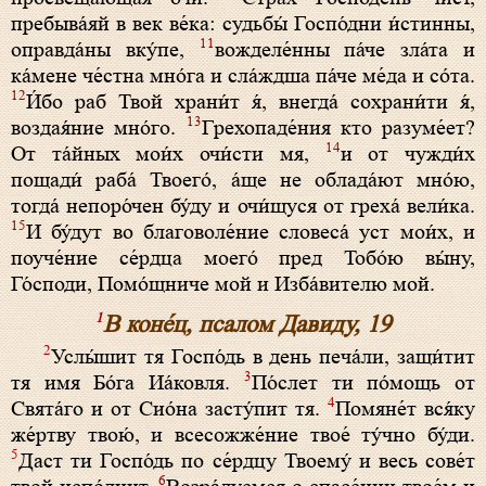
пребыва́яй в век ве́ка: судьбы́ Госпо́дни и́стинны,
11
оправда́ны вку́пе,
вожделе́нны па́че зла́та и
ка́мене че́стна мно́га и сла́ждша па́че ме́да и со́та.
12
И́бо раб Твой храни́т я́, внегда́ сохрани́ти я́,
13
воздая́ние мно́го.
Грехопаде́ния кто разуме́ет?
14
От та́йных мои́х очи́сти мя,
и от чужди́х
пощади́ раба́ Твоего́, а́ще не облада́ют мно́ю,
тогда́ непоро́чен бу́ду и очи́щуся от греха́ вели́ка.
15
И бу́дут во благоволе́ние словеса́ уст мои́х, и
поуче́ние се́рдца моего́ пред Тобо́ю вы́ну,
Го́споди, Помо́щниче мой и Изба́вителю мой.
1
В коне́ц, псалом Давиду, 19
2
Услы́шит тя Госпо́дь в день печа́ли, защи́тит
3
тя имя Бо́га Иа́ковля.
По́слет ти по́мощь от
4
Свята́го и от Сио́на засту́пит тя.
Помяне́т вся́ку
же́ртву твою́, и всесожже́ние твое́ ту́чно бу́ди.
5
Даст ти Госпо́дь по се́рдцу Твоему́ и весь сове́т
6