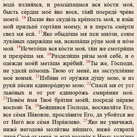
вода́ излия́хся, и разсы́пашася вся ко́сти моя́,
бысть се́рдце мое́ я́ко воск, та́яй посреде́ чре́ва
16
моего́.
И́зсше я́ко скуде́ль кре́пость моя́, и язы́к
мой прильпе́ горта́ни моему, и в персть сме́рти
17
свел мя еси́.
Яко обыдо́ша мя пси мно́зи, сонм
лука́вых одержа́ша мя, ископа́ша ру́це мои́ и но́зе
18
мои́.
Исчето́ша вся ко́сти моя́, ти́и же смотри́ша
19
и презре́ша мя.
Раздели́ша ри́зы моя́ себе́, и о
20
оде́жди мое́й мета́ша жре́бий.
Ты же, Го́споди,
не удали́ по́мощь Твою от мене́, на заступле́ние
21
мое́ вонми́.
Изба́ви от ору́жия ду́шу мою, и из
22
руки́ пе́сии единоро́дную мою.
Спаси́ мя от уст
льво́вых и от рог единоро́жь смире́ние мое́.
23
Пове́м и́мя Твое́ бра́тии мое́й, посреде́ це́ркве
24
воспою́ Тя.
Боя́щиися Го́спода, восхвали́те Его,
все се́мя Иа́ковле, просла́вите Его, да убои́тся же
25
от Него́ все се́мя Изра́илево.
Яко не уничижи́,
ниже́ негодова́ моли́твы ни́щаго, ниже́ отврати́
лице́ Свое́ от мене́, и егда́ воззва́х к Нему, услы́ша