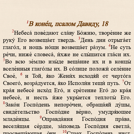
1
В коне́ц, псалом Давиду, 18
2
Небеса́ пове́дают сла́ву Бо́жию, творе́ние же
3
руку́ Его возвеща́ет твердь.
День дни отрыга́ет
4
глаго́л, и нощь но́щи возвеща́ет ра́зум.
Не суть
ре́чи, ниже́ словеса́, и́хже не слы́шатся гла́си их.
5
Во всю зе́млю изы́де веща́ние их и в концы́
вселе́нныя глаго́лы их. В со́лнце положи́ селе́ние
6
Свое́,
и Той, я́ко Жени́х исходя́й от черто́га
7
Своего́, возра́дуется, я́ко Исполи́н тещи́ путь.
От
кра́я небесе́ исхо́д Его́, и сре́тение Его́ до кра́я
небесе́, и несть и́же укры́ется теплоты́ Его.
8
Зако́н Госпо́день непоро́чен, обраща́яй ду́шы,
свиде́тельство Госпо́дне ве́рно, умудря́ющее
9
младе́нцы.
Оправда́ния Госпо́дня пра́ва,
веселя́щая се́рдце, за́поведь Госпо́дня светла́,
10
просвеща́ющая о́чи.
Страх Госпо́день чист,