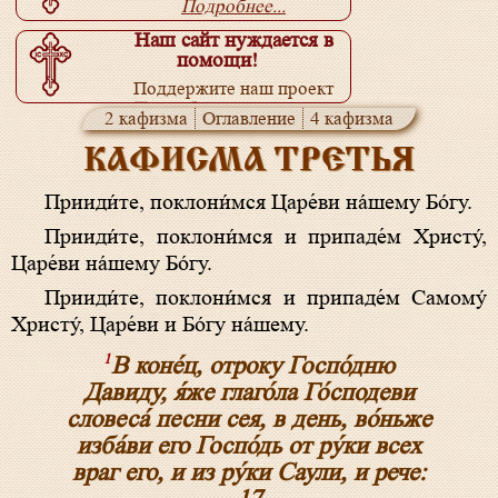
Подробнее...
Наш сайт нуждается в
помощи!
Поддержите наш проект
Подробнее...
2 кафизма
Оглавление
4 кафизма
КАФИСМА ТРЕТЬЯ
Прииди́те, поклони́мся Царе́ви на́­ше­му Бо́­гу.
Прииди́те, поклони́мся и припаде́м Хри­сту́,
Царе́ви на́­ше­му Бо́­гу.
Прииди́те, поклони́мся и припаде́м Самому́
Хри­сту́, Царе́ви и Бо́­гу на́­ше­му.
1
В коне́ц, отроку Госпо́дню
Давиду, я́же глаго́ла Го́сподеви
словеса́ песни сея, в день, во́ньже
изба́ви его Госпо́дь от ру́ки всех
враг его, и из ру́ки Саули, и рече: