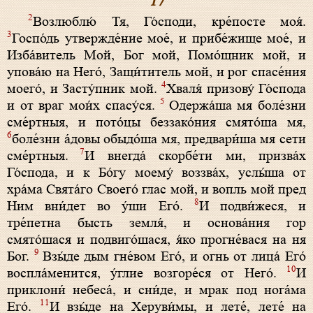
17
2
Возлюблю́ Тя, Го́споди, кре́посте моя́.
3
Госпо́дь утвержде́ние мое́, и прибе́жище мое́, и
Изба́витель Moй, Бог мой, Помо́щник мой, и
упова́ю на Него́, Защи́титель мой, и рог спасе́ния
4
моего́, и Засту́пник мой.
Хваля́ призову́ Го́спода
5
и от враг мои́х спасу́ся.
Одержа́ша мя боле́зни
сме́ртныя, и пото́цы беззако́ния смято́ша мя,
6
боле́зни а́довы обыдо́ша мя, предвари́ша мя сети
7
сме́ртныя.
И внегда́ скорбе́ти ми, призва́х
Го́спода, и к Бо́гу моему́ воззва́х, услы́ша от
хра́ма Свята́го Своего́ глас мой, и вопль мой пред
8
Ним вни́дет во у́ши Его́.
И подви́жеся, и
тре́петна бысть земля́, и основа́ния гор
смято́шася и подвиго́шася, я́ко прогне́вася на ня
9
Бог.
Взы́де дым гне́вом Его́, и огнь от лица́ Его́
10
воспла́менится, у́глие возгоре́ся от Него́.
И
приклони́ небеса́, и сни́де, и мрак под нога́ма
11
Его́.
И взы́де на Херуви́мы, и лете́, лете́ на