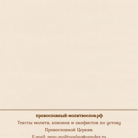
православный-молитвослов.рф
Тексты молитв, канонов и акафистов по уставу
Православной Церкви.
E-mail:
prav-molitvoslov@yandex.ru