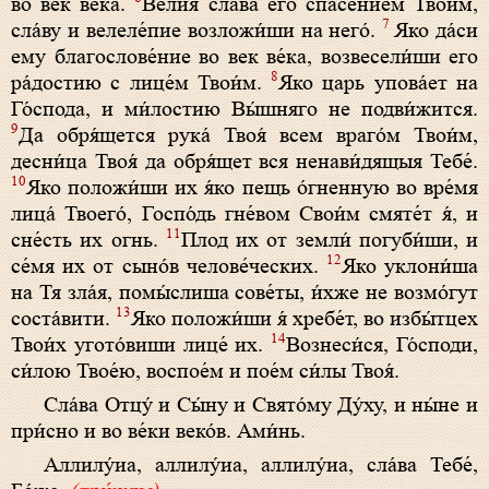
во век ве́ка.
Ве́лия сла́ва его спасе́нием Твои́м,
7
сла́ву и велеле́пие возложи́ши на него́.
Яко да́си
ему благослове́ние во век ве́ка, возвесели́ши его
8
ра́достию с лице́м Твои́м.
Яко царь упова́ет на
Го́спода, и ми́лостию Вы́шняго не подви́жится.
9
Да обря́щется рука́ Твоя́ всем враго́м Твои́м,
десни́ца Твоя́ да обря́щет вся ненави́дящыя Тебе́.
10
Яко положи́ши их я́ко пещь о́гненную во вре́мя
лица́ Твоего́, Госпо́дь гне́вом Свои́м смяте́т я́, и
11
сне́сть их огнь.
Плод их от земли́ погуби́ши, и
12
се́мя их от сыно́в челове́ческих.
Яко уклони́ша
на Тя зла́я, помы́слиша сове́ты, и́хже не возмо́гут
13
соста́вити.
Яко положи́ши я́ хребе́т, во избы́тцех
14
Твои́х угото́виши лице́ их.
Вознеси́ся, Го́споди,
си́лою Твое́ю, воспое́м и пое́м си́лы Твоя́.
Сла́­ва Отцу́ и Сы́­ну и Свя­то́­му Ду́ху, и ны́­не и
при́с­но и во ве́­ки ве­ко́в. Ами́нь.
Алли­лу́иа, алли­лу́иа, алли­лу́иа, сла́­ва Те­бе́,