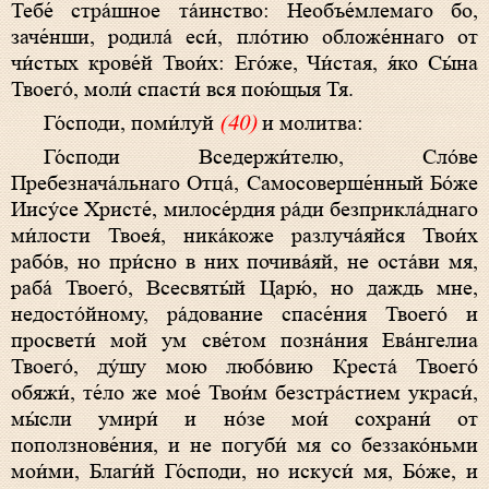
Тебе́ стра́шное та́инство: Необъе́млемаго бо,
заче́нши, родила́ еси́, пло́тию обложе́ннаго от
чи́стых крове́й Твои́х: Его́же, Чи́стая, я́ко Сы́на
Твоего́, моли́ спасти́ вся пою́щыя Тя.
Го́споди, поми́луй
(40)
и молитва:
Го́споди Вседержи́телю, Сло́ве
Пребезнача́льнаго Отца́, Самосоверше́нный Бо́же
Иису́се Христе́, милосе́рдия ра́ди безприкла́днаго
ми́лости Твоея́, ника́коже разлуча́яйся Твои́х
рабо́в, но при́сно в них почива́яй, не оста́ви мя,
раба́ Твоего́, Всесвяты́й Царю́, но даждь мне,
недосто́йному, ра́дование спасе́ния Твоего́ и
просвети́ мой ум све́том позна́ния Ева́нгелиа
Твоего́, ду́шу мою любо́вию Креста́ Твоего́
обяжи́, те́ло же мое́ Твои́м безстра́стием украси́,
мы́сли умири́ и но́зе мои́ сохрани́ от
поползнове́ния, и не погуби́ мя со беззако́ньми
мои́ми, Благи́й Го́споди, но искуси́ мя, Бо́же, и