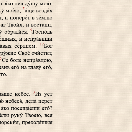
т я́ко лев ду́шу мою́,
5
ку́ мое́ю,
а́ще возда́х
т, и попере́т в зе́млю
аг Твои́х, и воста́ни,
9
́ обрати́ся.
Госпо́дь
ре́шных, и испра́виши
12
а́выя се́рдцем.
Бог
ру́жие Свое́ очи́стит,
5
Се боле́ непра́вдою,
знь его́ на главу́ его́,
го.
3
евы́ше небес.
Из уст
́ небеса́, дела́ перст
 я́ко посеща́еши его́?
е́лы руку́ Твое́ю, вся
морски́я, преходя́щыя