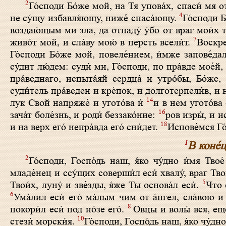
2
Го́споди Бо́же мой, на Тя упова́х, спаси́ мя 
4
не су́щу избавля́ющу, ниже́ спаса́ющу.
Го́споди Б
воздаю́щым ми зла, да отпаду́ у́бо от враг мои́х
7
живо́т мой, и сла́ву мою́ в персть всели́т.
Воскрес
Го́споди Бо́же мой, повеле́нием, и́мже запове́дал
су́дит лю́дем: суди́ ми, Го́споди, по пра́вде мое́й
пра́веднаго, испыта́яй сердца́ и утро́бы, Бо́же,
суди́тель пра́веден и кре́пок, и долготерпели́в, и
14
лук Свой напряже́ и угото́ва и́
и в нем угото́ва
16
зача́т боле́знь, и роди́ беззако́ние:
ров изры́, и ис
18
и на верх его́ непра́вда его́ сни́дет.
Испове́мся Го
1
В коне́
2
Го́споди, Госпо́дь наш, я́ко чу́дно и́мя Твое
младе́нец и ссу́щих соверши́л еси́ хвалу́, враг Тво
5
Твои́х, луну́ и зве́зды, я́же Ты основа́л еси́.
Что 
6
Ума́лил еси́ его́ ма́лым чим от а́нгел, сла́вою и 
8
покори́л еси́ под но́зе его́.
Овцы и волы́ вся, еще
10
стези́ морски́я.
Го́споди, Госпо́дь наш, я́ко чу́дно