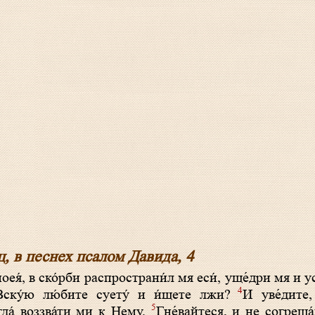
ц, в песнех псалом Давида, 4
оея́, в ско́рби распространи́л мя еси́, уще́дри мя и 
4
 Вску́ю лю́бите суету́ и и́щете лжи?
И уве́дите,
5
гда́ воззва́ти ми к Нему.
Гне́вайтеся, и не согреша́