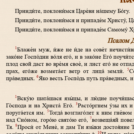
КА
Прииди́те, поклони́мся Царе́ви на́­ше­му Бо́­гу.
Прииди́те, поклони́мся и припаде́м Хри­сту́, Царе
Прииди́те, поклони́мся и припаде́м Самому́ Хри­с
Псалом Д
1
Блаже́н муж, и́же не и́де на сове́т нечисти́
зако́не Госпо́дни во́ля его́, и в зако́не Его́ поучи
плод свой даст во вре́мя свое́, и лист его́ не отпаде
5
прах, его́же возмета́ет ветр от лица́ земли́.
С
6
пра́ведных.
Яко весть Госпо́дь путь пра́ведных, и
1
Вску́ю шата́шася язы́цы, и лю́дие поучи́ш
3
Го́спода и на Христа́ Его́.
Расто́ргнем у́зы их и
5
поруга́ется им.
Тогда́ возглаго́лет к ним гне́вом
7
над Сио́ном, горо́ю свято́ю его́,
возвеща́яй повел
8
Тя.
Проси́ от Мене́, и дам Ти язы́ки достоя́ние Т
10