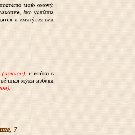
посте́лю мою́ омочу́.
ако́ние, я́ко услы́ша
я́тся и смяту́тся вси
н
(поклон)
, и ели́ко в
, ве́чныя му́ки изба́ви
лон)
.
ина, 7