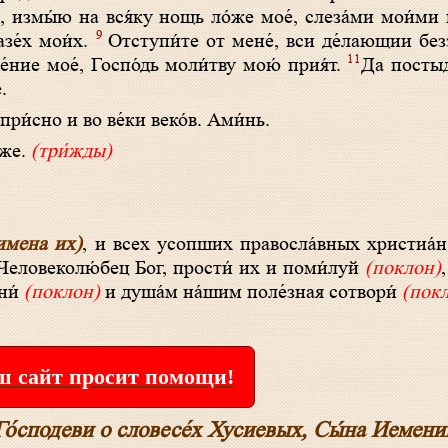
 измы́ю на вся́ку нощь ло́же мое́, слеза́ми мои́ми 
9
азе́х мои́х.
Отступи́те от мене́, вси де́лающии безз
11
́ние мое́, Госпо́дь моли́тву мою́ прия́т.
Да постыд
.
при́с­но и во ве́­ки ве­ко́в. Ами́нь.
́­же.
(три́жды)
имена их)
, и всех усопших правосла́вных христиа́
 Человеколю́бец Бог, прости́ их и поми́луй
(поклон)
ни́
(поклон)
и душа́м на́шим поле́зная сотвори́
(пок
 сайт просит помощи!
Го́сподеви о словесе́х Хусиевых, Сы́на Иемени