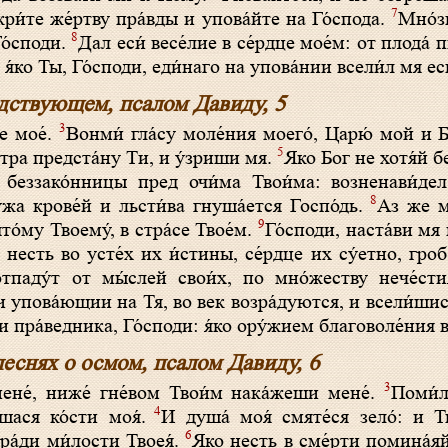
7
ри́те же́ртву пра́вды и упова́йте на Го́спода.
Мно́з
8
Го́споди.
Дал еси́ весе́лие в се́рдце мое́м: от плода́ 
 я́ко Ты, Го́споди, еди́наго на упова́нии всели́л мя еси
дствующем, псалом Давиду, 5
3
ие мое́.
Вонми́ гла́су моле́ния моего́, Царю́ мой и Бо
5
́тра предста́ну Ти, и у́зриши мя.
Яко Бог не хотя́й бе
т беззако́нницы пред очи́ма Твои́ма: возненави́де
8
жа крове́й и льсти́ва гнуша́ется Госпо́дь.
Аз же м
9
о́му Твоему́, в стра́се Твое́м.
Го́споди, наста́ви мя
 несть во усте́х их и́стины, се́рдце их су́етно, гроб
тпаду́т от мы́слей свои́х, по мно́жеству нече́стия
и упова́ющии на Тя, во век возра́дуются, и всели́шис
пра́ведника, Го́споди: я́ко ору́жием благоволе́ния ве
 песнях о осмом, псалом Давиду, 6
3
ене́, ниже́ гне́вом Твои́м нака́жеши мене́.
Поми́л
4
шася ко́сти моя́.
И душа́ моя́ смяте́ся зело́: и Т
6
 ра́ди ми́лости Твоея́.
Яко несть в сме́рти помина́яй 