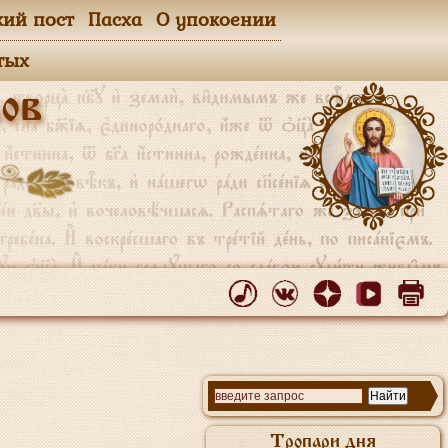
кий пост
Пасха
О упокоении
тых
ов
Тропари дня