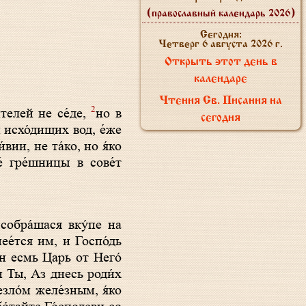
(православный календарь 2026)
Сегодня:
Четверг 6 августа 2026 г.
Открыть этот день в
календаре
Чтения Св. Писания на
2
́телей не се́де,
но в
сегодня
и исхо́дищих вод, е́же
́вии, не та́ко, но я́ко
́ гре́шницы в сове́т
 собра́шася вку́пе на
е́тся им, и Госпо́дь
н есмь Царь от Него́
́ Ты, Аз днесь роди́х
езло́м желе́зным, я́ко