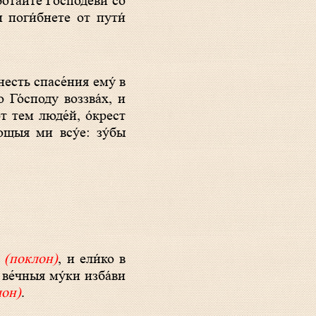
о́тайте Го́сподеви со
и поги́бнете от пути́
несть спасе́ния ему́ в
 Го́споду воззва́х, и
т тем люде́й, о́крест
́ющыя ми всу́е: зу́бы
н
(поклон)
, и ели́ко в
, ве́чныя му́ки изба́ви
лон)
.