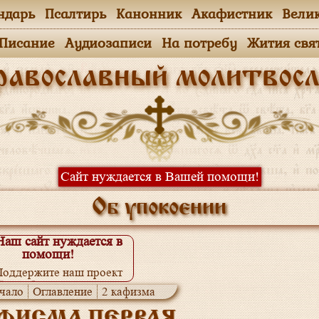
ндарь
Псалтирь
Канонник
Акафистник
Вели
.Писание
Аудиозаписи
На потребу
Жития свя
равославный молитвосл
Сайт нуждается в Вашей помощи!
Об упокоении
Наш сайт нуждается в
помощи!
Поддержите наш проект
одробнее...
чало
Оглавление
2 кафизма