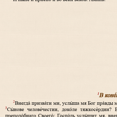
1
В коне́
2
Внегда́ призва́ти ми, услы́ша мя Бог пра́вды м
3
Сы́нове челове́честии, доко́ле тяжкосе́рдии?
преподо́бнаго Своего́: Госпо́дь услы́шит мя, вне