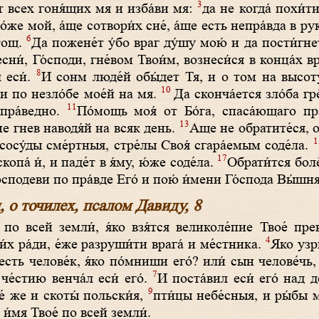
3
от всех гоня́щих мя и изба́ви мя:
да не когда́ похи́ти
о́же мой, а́ще сотвори́х сие́, а́ще есть непра́вда в ру
6
 тощ.
Да пожене́т у́бо враг ду́шу мою́ и да пости́гне
ни́, Го́споди, гне́вом Твои́м, вознеси́ся в конца́х вр
8
 еси́.
И сонм люде́й обы́дет Тя, и о том на высоту
10
, и по незло́бе мое́й на мя.
Да сконча́ется зло́ба г
11
 пра́ведно.
По́мощь моя́ от Бо́га, спаса́ющаго пр
13
 не гнев наводя́й на всяк день.
Аще не обратите́ся, о
1
 сосу́ды сме́ртныя, стре́лы Своя́ сгара́емым соде́ла.
17
копа́ и́, и паде́т в я́му, ю́же соде́ла.
Обрати́тся боле́
́сподеви по пра́вде Его́ и пою́ и́мени Го́спода Вы́шня
ц, о точилех, псалом Давиду, 8
́ по всей земли́, я́ко взя́тся великоле́пие Твое́ пр
4
и́х ра́ди, е́же разруши́ти врага́ и ме́стника.
Яко узрю
есть челове́к, я́ко по́мниши его́? или́ сын челове́чь,
7
че́стию венча́л еси́ его́.
И поста́вил еси́ его́ над д
9
́ же и скоты́ польски́я,
пти́цы небе́сныя, и ры́бы 
 и́мя Твое́ по всей земли́.