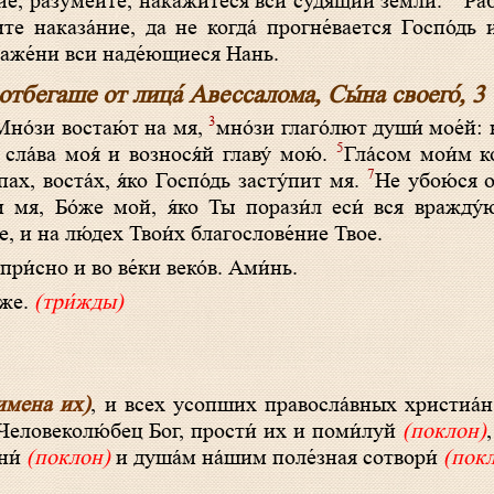
ие, разуме́йте, накажи́теся вси судя́щии земли́.
Раб
те наказа́ние, да не когда́ прогне́вается Госпо́дь 
 Блаже́ни вси наде́ющиеся Нань.
отбегаше от лица́ Авессалома, Сы́на своего́, 3
3
но́зи востаю́т на мя,
мно́зи глаго́лют души́ мое́й: 
5
сла́ва моя́ и вознося́й главу́ мою́.
Гла́сом мои́м ко
7
пах, воста́х, я́ко Госпо́дь засту́пит мя.
Не убою́ся о
и́ мя, Бо́же мой, я́ко Ты порази́л еси́ вся вражду
е, и на лю́дех Твои́х благослове́ние Твое.
при́с­но и во ве́­ки ве­ко́в. Ами́нь.
́­же.
(три́жды)
имена их)
, и всех усопших правосла́вных христиа́
 Человеколю́бец Бог, прости́ их и поми́луй
(поклон)
ни́
(поклон)
и душа́м на́шим поле́зная сотвори́
(пок