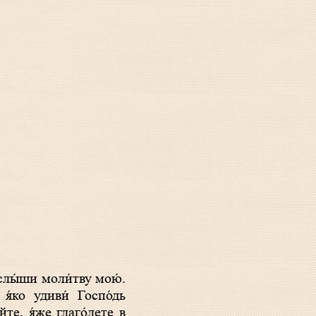
услы́ши моли́тву мою́.
 я́ко удиви́ Госпо́дь
йте, я́же глаго́лете в