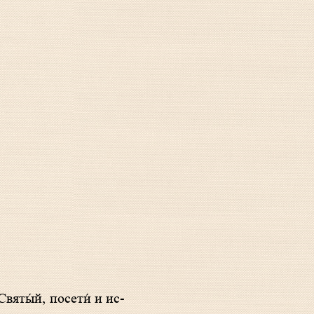
; Свя­ты́й, посети́ и ис­