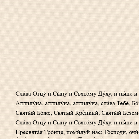
Сла́ва Отцу́ и Сы́ну и Свято́­му Ду́ху, и ны́не и 
Аллилу́иа, аллилу́иа, аллилу́иа, сла́ва Тебе́, Бо
Святы́й Бо́же, Святы́й Кре́пкий, Святы́й Безс
Сла́­ва Отцу́ и Сы́­ну и Свя­то́­му Ду́ху, и ны́­не и 
Пре­свя­та́я Тро́­ице, по­ми́­луй нас; Го́с­по­ди, очи́