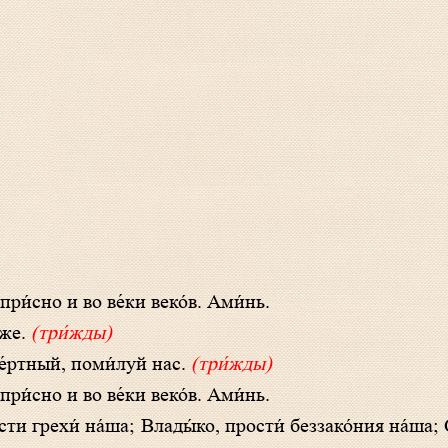
при́сно и во ве́ки веко́в. Ами́нь.
́же.
(три́жды)
ме́ртный, поми́луй нас.
(три́жды)
при́с­но и во ве́­ки ве­ко́в. Ами́нь.
с­ти гре­хи́ на́­ша; Вла­ды́­ко, прости́ без­за­ко́­ния на́­ша