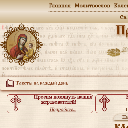
Главная
Молитвослов
Кале
Св
П
Тексты на каждый день
Просим помянуть наших
жертвователей!
Подробнее...
П
На