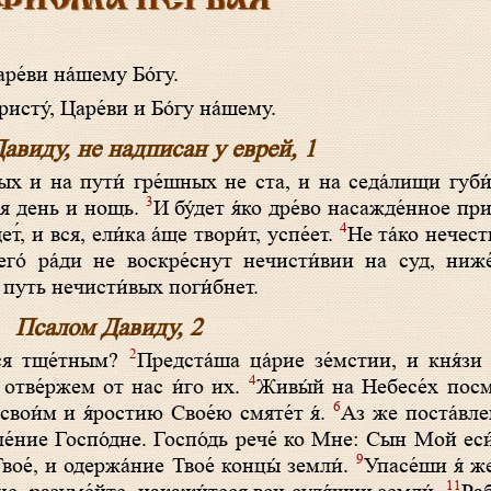
ФИСМА ПЕРВАЯ
́ви на́­ше­му Бо́­гу.
ту́, Царе́ви и Бо́­гу на́­ше­му.
авиду, не надписан у еврей, 1
вых и на пути́ гре́шных не ста, и на седа́лищи губи
3
́тся день и нощь.
И бу́дет я́ко дре́во насажде́нное пр
4
т́, и вся, ели́ка а́ще твори́т, успе́ет.
Не та́ко нечести
его́ ра́ди не воскре́снут нечисти́вии на суд, ниже
 путь нечисти́вых поги́бнет.
Псалом Давиду, 2
2
ася тще́тным?
Предста́ша ца́рие зе́мстии, и кня́зи
4
 отве́ржем от нас и́го их.
Живы́й на Небесе́х посме
6
 свои́м и я́ростию Свое́ю смяте́т я́.
Аз же поста́вле
е́ние Госпо́дне. Госпо́дь рече́ ко Мне: Сын Мой еси
9
вое́, и одержа́ние Твое́ концы́ земли́.
Упасе́ши я́ ж
11