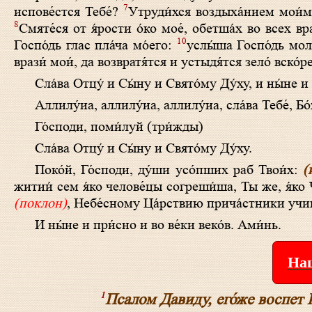
7
испове́стся Тебе́?
Утруди́хся воздыха́нием мои́м,
8
Смяте́ся от я́рости о́ко мое́, обетша́х во всех вр
10
Госпо́дь глас пла́ча мо́его:
услы́ша Госпо́дь моле
врази́ мои́, да возвратя́тся и устыдя́тся зело́ вско́ре
Сла́­ва Отцу́ и Сы́­ну и Свя­то́­му Ду́ху, и ны́­не и 
Алли­лу́иа, алли­лу́иа, алли­лу́иа, сла́­ва Те­бе́, Бо
Го́с­по­ди, по­ми́­луй (три́жды)
Сла́­ва Отцу́ и Сы́­ну и Свя­то́­му Ду́ху.
Поко́й, Го́споди, ду́ши усо́пших раб Твои́х:
(
житии́ сем я́ко челове́цы согреши́ша, Ты же, я́ко
(поклон)
, Небе́сному Ца́рствию прича́стники учи
И ны́­не и при́с­но и во ве́­ки ве­ко́в. Ами́нь.
Наш
1
Псалом Давиду, его́же воспет 