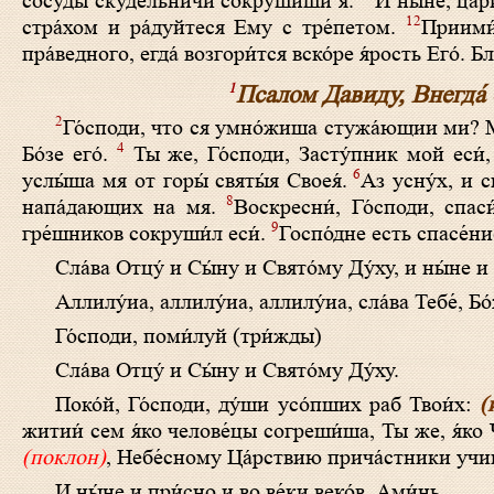
сосу́ды скуде́льничи сокруши́ши я́.
И ныне, ца́р
12
стра́хом и ра́дуйтеся Ему с тре́петом.
Приими́
пра́ведного, егда́ возгори́тся вско́ре я́рость Его́.
1
Псалом Давиду, Внегда́ 
2
Го́споди, что ся умно́жиша стужа́ющии ми? М
4
Бо́зе его́.
Ты же, Го́споди, Засту́пник мой еси́, 
6
услы́ша мя от горы́ святы́я Своея́.
Аз усну́х, и с
8
напа́дающих на мя.
Воскресни́, Го́споди, спас
9
гре́шников сокруши́л еси́.
Госпо́дне есть спасе́ни
Сла́­ва Отцу́ и Сы́­ну и Свя­то́­му Ду́ху, и ны́­не и 
Алли­лу́иа, алли­лу́иа, алли­лу́иа, сла́­ва Те­бе́, Бо
Го́с­по­ди, по­ми́­луй (три́жды)
Сла́­ва Отцу́ и Сы́­ну и Свято́­му Ду́ху.
Поко́й, Го́споди, ду́ши усо́пших раб Твои́х:
(
житии́ сем я́ко челове́цы согреши́ша, Ты же, я́ко
(поклон)
, Небе́сному Ца́рствию прича́стники учи
И ны́­не и при́с­но и во ве́­ки ве­ко́в. Ами́нь.