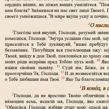
6
сердца́х ва́ших, на ло́жах ваших умили́теся.
Пож
нам блага́я? Зна́менася на нас свет лица́ Твоего́, 
9
своего́ умно́жишася.
В ми́ре вку́пе усну́ и почи́ю,
1
О насле
2
Глаго́лы моя́ внуши́, Го́споди, разуме́й зва́н
4
помолю́ся, Го́споди.
Зау́тра услы́ши глас мой, зау
6
присели́тся к Тебе́ лука́внуяй,
ниже́ пребу́ду
7
беззако́ние.
Погуби́ши вся глаго́лющыя лжу: му́
Твоея́, вни́ду в дом Твой, поклоню́ся ко храму свят
10
мои́х ра́ди испра́ви пред Тобо́ю путь мой.
Яко
11
язы́ки свои́ми льща́ху.
Суди́ им, Бо́же, да о
12
преогорчи́ша Тя, Го́споди.
И да возвеселя́тся вс
13
о Тебе́ лю́бящии и́мя Твое́.
Яко Ты благослови́ши 
1
В коне́ц, в
2
Го́споди, да не я́ростию Твое́ю обличи́ши м
не́мощен есмь, исцели́ мя, Го́споди, я́ко смято́
5
Обрати́ся, Го́споди, изба́ви ду́шу мою́: спаси́ мя