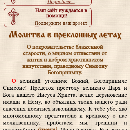
Подробнее...
Наш сайт нуждается в
помощи!
Поддержите наш проект
Подробнее...
Молитва в преклонных летах
О покровительстве блаженной
старости, о мирном отшествии от
жития и добром христианском
напутствии, праведному Симеону
Богоприимцу.
О великий угодниче Божий, Богоприимче
Симеоне! Предстоя престолу великаго Царя и
Бога нашего Иисуса Христа, велие дерзновение
имаши к Нему, во объятиих твоих нашего ради
спасения носитися изволившему. К тебе убо, яко
многомощному предстателю и крепкому о нас
молитвеннику, прибегаем мы, грешнии и
недостойнии
(имена)
. Моли благость Его, яко да