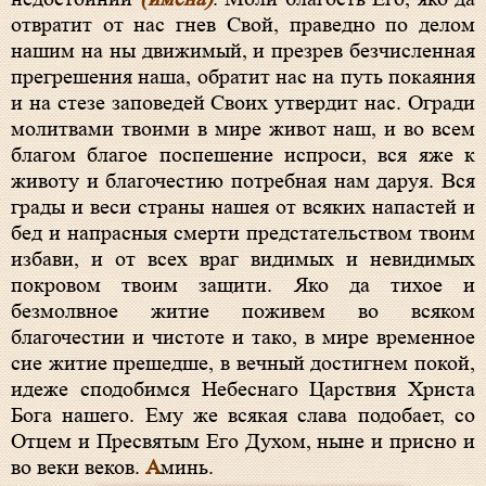
отвратит от нас гнев Свой, праведно по делом
нашим на ны движимый, и презрев безчисленная
прегрешения наша, обратит нас на путь покаяния
и на стезе заповедей Своих утвердит нас. Огради
молитвами твоими в мире живот наш, и во всем
благом благое поспешение испроси, вся яже к
животу и благочестию потребная нам даруя. Вся
грады и веси страны нашея от всяких напастей и
бед и напрасныя смерти предстательством твоим
избави, и от всех враг видимых и невидимых
покровом твоим защити. Яко да тихое и
безмолвное житие поживем во всяком
благочестии и чистоте и тако, в мире временное
сие житие прешедше, в вечный достигнем покой,
идеже сподобимся Небеснаго Царствия Христа
Бога нашего. Ему же всякая слава подобает, со
Отцем и Пресвятым Его Духом, ныне и присно и
во веки веков.
А
минь.