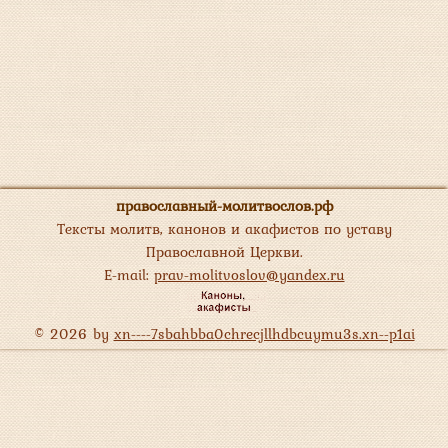
православный-молитвослов.рф
Тексты молитв, канонов и акафистов по уставу
Православной Церкви.
E-mail:
prav-molitvoslov@yandex.ru
© 2026 by
xn----7sbahbba0chrecjllhdbcuymu3s.xn--p1ai