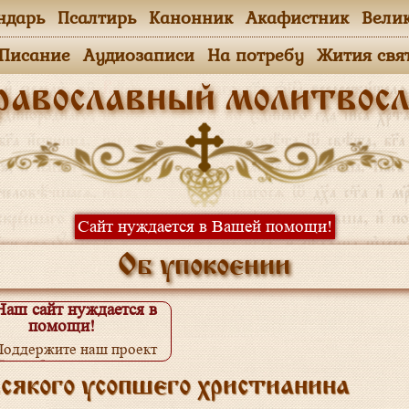
ндарь
Псалтирь
Канонник
Акафистник
Вели
.Писание
Аудиозаписи
На потребу
Жития свя
равославный молитвосл
Сайт нуждается в Вашей помощи!
Об упокоении
Наш сайт нуждается в
помощи!
Поддержите наш проект
одробнее...
сякого усопшего христианина