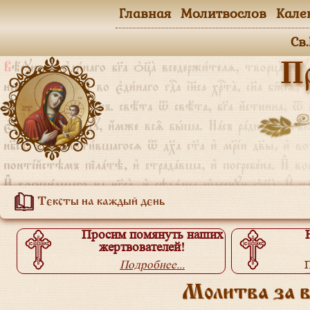
Главная
Молитвослов
Кале
Св
П
Тексты на каждый день
Просим помянуть наших
жертвователей!
Подробнее...
П
Молитва за в