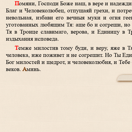
Помяни, Господи Боже наш, в вере и надежд
Благ и Человеколюбец, отпущаяй грехи, и потре
невольная, избави его вечныя муки и огня ге
уготованных любящим Тя: аще бо и согреши, но 
Тя в Троице славимаго, верова, и Единицу в Т
издыхания исповеда.
Темже милостив тому буди, и веру, яже в Тя вместо дел вмени, и со святыми Твоими яко Щедр упокой: несть бо
человека, иже поживет и не согрешит. Но Ты Един
Бог милостей и щедрот, и человеколюбия, и Тебе
веков.
А
минь.