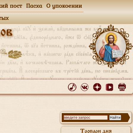
кий пост
Пасха
О упокоении
тых
ов
Тропари дня