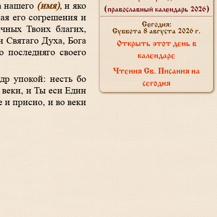
та нашего
(имя)
, и яко
(православный календарь 2026)
ная его согрешения и
Сегодня:
ечных Твоих благих,
Суббота 8 августа 2026 г.
и Святаго Духа, Бога
Открыть этот день в
о последняго своего
календаре
Чтения Св. Писания на
сегодня
 веки, и Ты еси Един
 и присно, и во веки