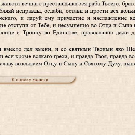
и живота вечнаго преставльшагося раба Твоего, бра
бляяй неправды, ослаби, остави и прости вся воль
енскаго, и даруй ему причастие и наслаждение в
не отступи от Тебе, и несумненно во Отца и Сына 
роице и Троицу во Единстве, православно даже д
 еси кроме всякаго греха, и правда Твоя, правда во
 славу возсылаем Отцу и Сыну и Святому Духу, ныне
К списку молитв