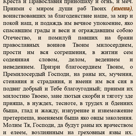
Креста и Православия приношаху и огнь, и меч.
Приими с миром души раб Твоих
(имена)
,
воинствовавших за благоденствие наше, за мир и
покой наш, и подаждь им вечное упокоение, яко
спасавшим грады и веси и ограждавшим собою
Отечество, и помилуй павших на брани
православных воинов Твоим милосердием,
прости им вся согрешения, в житии сем
содеянная словом, делом, ведением и
неведением. Призри благосердием Твоим, о
Премилосердый Господи, на раны их, мучения,
стенания и страдания, и вмени им вся сия в
подвиг добрый и Тебе благоугодный; приими их
милостию Твоею, зане лютыя скорби и тяготу зде
прияша, в нуждех, тесноте, в трудех и бдениих
быша, глад и жажду, изнурение и изнеможение
претерпеша, вменяеми быша яко овцы заколения.
Молим Тя, Господи, да будут раны их врачеством
и елеем, возлиянным на греховныя язвы их.