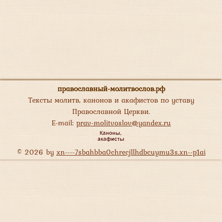
православный-молитвослов.рф
Тексты молитв, канонов и акафистов по уставу
Православной Церкви.
E-mail:
prav-molitvoslov@yandex.ru
© 2026 by
xn----7sbahbba0chrecjllhdbcuymu3s.xn--p1ai