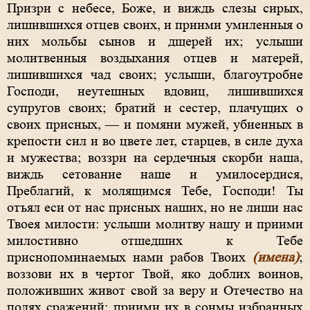
Призри с небесе, Боже, и виждь слезы сирых,
лишившихся отцев своих, и приими умиленныя о
них мольбы сынов и дщерей их; услыши
молитвенныя воздыхания отцев и матерей,
лишившихся чад своих; услыши, благоутробне
Господи, неутешных вдовиц, лишившихся
супругов своих; братий и сестер, плачущих о
своих присных, — и помяни мужей, убиенных в
крепости сил и во цвете лет, старцев, в силе духа
и мужества; воззри на сердечныя скорби наша,
виждь сетование наше и умилосердися,
Преблагий, к молящимся Тебе, Господи! Ты
отъял еси от нас присных наших, но не лиши нас
Твоея милости: услыши молитву нашу и приими
милостивно отшедших к Тебе
приснопоминаемых нами рабов Твоих
(имена)
;
воззови их в чертог Твой, яко доблих воинов,
положивших живот свой за веру и Отечество на
полях сражений; приими их в сонмы избранных