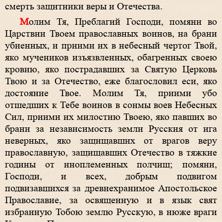
смерть защитники веры и Отечества.
Молим Тя, Преблагий Господи, помяни во
Царствии Твоем православных воинов, на брани
убиенных, и приими их в небесный чертог Твой,
яко мучеников изъязвленных, обагренных своею
кровию, яко пострадавших за Святую Церковь
Твою и за Отечество, еже благословил еси, яко
достояние Твое. Молим Тя, приими убо
отшедших к Тебе воинов в сонмы воев Небесных
Сил, приими их милостию Твоею, яко павших во
брани за независимость земли Русския от ига
неверных, яко защищавших от врагов веру
православную, защищавших Отечество в тяжкие
годины от иноплеменных полчищ; помяни,
Господи, и всех, добрым подвигом
подвизавшихся за древнехранимое Апостольское
Православие, за освященную и в язык свят
избранную Тобою землю Русскую, в нюже враги