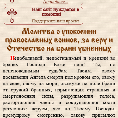
Подробнее...
Наш сайт нуждается в
помощи!
Поддержите наш проект
Подробнее...
Молитва о упокоении
православных воинов, за веру и
Отечество на брани убиенных
Непобедимый, непостижимый и крепкий во
бранех Господи Боже наш! Ты, по
неисповедимым судьбам Твоим, овому
посылаеши Ангела смерти под кровом его, овому
на селе, овому на мори, овомуже на поле брани
от оружий бранных, изрыгающих страшныя и
смертоносныя силы, разрушающия телеса,
расторгающия члены и сокрушающия кости
ратующих; веруем, яко по Твоему, Господи,
премудрому смотрению, такову приемлют