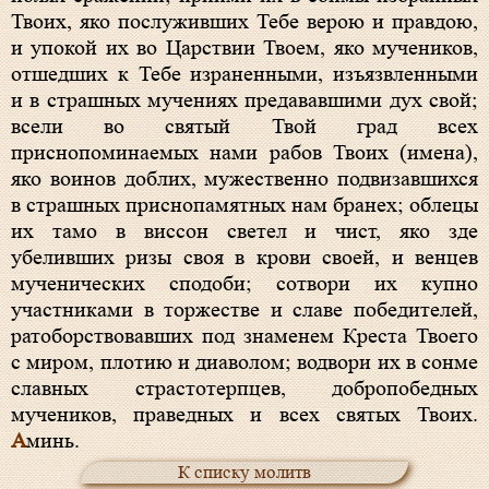
Твоих, яко послуживших Тебе верою и правдою,
и упокой их во Царствии Твоем, яко мучеников,
отшедших к Тебе израненными, изъязвленными
и в страшных мучениях предававшими дух свой;
всели во святый Твой град всех
приснопоминаемых нами рабов Твоих (имена),
яко воинов доблих, мужественно подвизавшихся
в страшных приснопамятных нам бранех; облецы
их тамо в виссон светел и чист, яко зде
убеливших ризы своя в крови своей, и венцев
мученических сподоби; сотвори их купно
участниками в торжестве и славе победителей,
ратоборствовавших под знаменем Креста Твоего
с миром, плотию и диаволом; водвори их в сонме
славных страстотерпцев, добропобедных
мучеников, праведных и всех святых Твоих.
А
минь.
К списку молитв