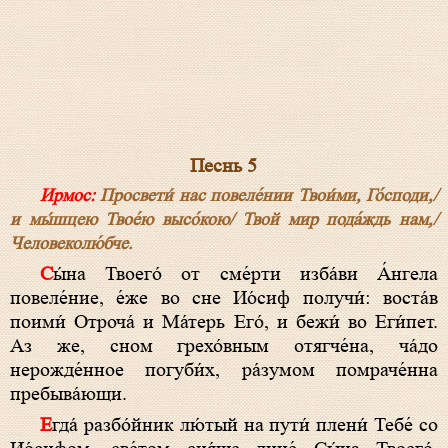
Песнь 5
Ирмос:
Просвети́ нас повеле́нии Твои́ми, Го́споди,/
и мы́шцею Твое́ю высо́кою/ Твой мир пода́ждь нам,/
Человеколю́бче.
Сы́на Твоего́ от сме́рти изба́ви А́нгела
повеле́ние, е́же во сне Ио́сиф получи́: воста́в
поими́ Отроча́ и Ма́терь Его́, и бежи́ во Еги́пет.
Аз же, сном грехо́вным отягче́на, ча́до
нерожде́нное погуби́х, ра́зумом помраче́нна
пребыва́ющи.
Егда́ разбо́йник лю́тый на пути́ плени́ Тебе́ со