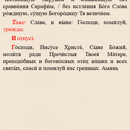
сравне́ния Серафи́м, / без истле́ния Бо́га Сло́ва
ро́ждшую, су́щую Богоро́дицу Тя велича́ем.
Таже:
Сла́ва, и ны́не: Го́споди, поми́луй,
трижды.
И отпуст.
Го́споди, Иису́се Христе́, Сы́не Бо́жий,
моли́тв ра́ди Пречи́стыя Твоея́ Ма́тере,
преподо́бных и богоно́сных оте́ц на́ших и всех
святы́х, спаси́ и помилуй нас грешных. Аминь