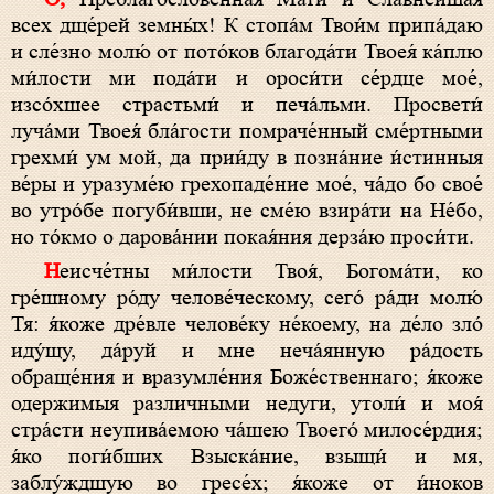
всех дще́рей земны́х! К стопа́м Твои́м припа́даю
и сле́зно молю́ от пото́ков благода́ти Твоея́ ка́плю
ми́лости ми пода́ти и ороси́ти се́рдце мое́,
изсо́хшее страстьми́ и печа́льми. Просвети́
луча́ми Твоея́ бла́гости помраче́нный сме́ртными
грехми́ ум мой, да прии́ду в позна́ние и́стинныя
ве́ры и уразуме́ю грехопаде́ние мое́, ча́до бо свое́
во утро́бе погуби́вши, не сме́ю взира́ти на Не́бо,
но то́кмо о дарова́нии покая́ния дерза́ю проси́ти.
Неисче́тны ми́лости Твоя́, Богома́ти, ко
гре́шному ро́ду челове́ческому, сего́ ра́ди молю́
Тя: я́коже дре́вле челове́ку не́коему, на де́ло зло́
иду́щу, да́руй и мне неча́янную ра́дость
обраще́ния и вразумле́ния Боже́ственнаго; я́коже
одержимыя различными недуги, утоли́ и моя́
стра́сти неупива́емою ча́шею Твоего́ милосе́рдия;
я́ко поги́бших Взыска́ние, взыщи́ и мя,
заблу́ждшую во гресе́х; я́коже от и́ноков