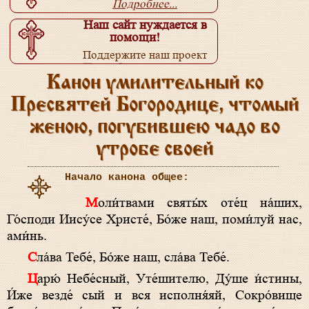
Подробнее...
Наш сайт нуждается в
помощи!
Поддержите наш проект
Подробнее...
Канон умилительный ко
Пресвятей Богородице, чтомый
женою, погубившею чадо во
утробе своей
Начало канона общее:
Моли́твами святы́х оте́ц на́ших,
Го́споди Иису́се Христе́, Бо́же наш, поми́луй нас,
ами́нь.
Сла́ва Тебе́, Бо́же наш, сла́ва Тебе́.
Царю́ Небе́сный, Уте́шителю, Ду́ше и́стины,
И́же везде́ сый и вся исполня́яй, Сокро́вище