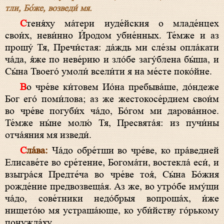
тли, Бо́же, возведи́ мя.
Стеня́ху ма́тери иуде́йския о младе́нцех
свои́х, неви́нно И́родом убие́нных. Те́мже и аз
прошу́ Тя, Пречи́стая: да́ждь ми сле́зы опла́кати
ча́да, я́же по неве́рию и зло́бе загу́блена бы́ша, и
Сы́на Твоего́ умоли́ всели́ти я на ме́сте поко́йне.
Во чре́ве ки́товем Ио́на пребыва́ше, до́ндеже
Бог его́ поми́лова; аз же жестокосе́рдием свои́м
во чре́ве погуби́х ча́до, Бо́гом ми дарова́нное.
Те́мже ны́не молю́ Тя, Пресвята́я: из пучи́ны
отча́яния мя изведи́.
Сла́ва:
Ча́до обре́тши во чре́ве, ко пра́ведней
Елисаве́те во сре́тение, Богома́ти, востекла́ еси́, и
взыгра́ся Предте́ча во чре́ве тоя́, Сы́на Бо́жия
рожде́ние предвозвеща́я. Аз же, во утро́бе иму́щи
ча́до, сове́тники недо́брыя вопроша́х, и́же
нището́ю мя устраша́юще, ко уби́йству го́рькому
понужда́ху.