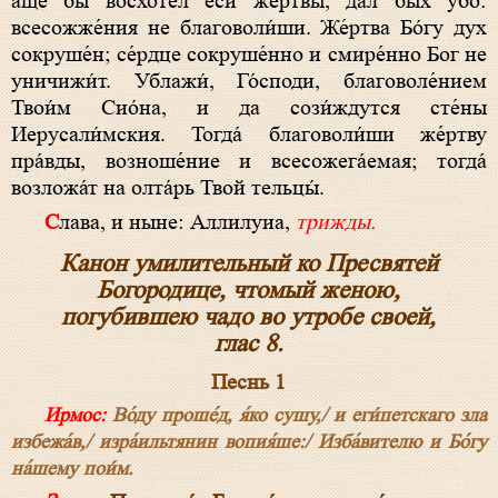
а́ще бы восхоте́л еси́ же́ртвы, дал бых у́бо:
всесожже́ния не благоволи́ши. Же́ртва Бо́гу дух
сокруше́н; се́рдце сокруше́нно и смире́нно Бог не
уничижи́т. Ублажи́, Го́споди, благоволе́нием
Твои́м Сио́на, и да сози́ждутся сте́ны
Иерусали́мския. Тогда́ благоволи́ши же́ртву
пра́вды, возноше́ние и всесожега́емая; тогда́
возложа́т на олта́рь Твой тельцы́.
Слава, и ныне: Аллилуиа,
трижды.
Канон умилительный ко Пресвятей
Богородице, чтомый женою,
погубившею чадо во утробе своей,
глас 8.
Песнь 1
Ирмос:
Во́ду проше́д, я́ко сушу,/ и еги́петскаго зла
избежа́в,/ изра́ильтянин вопия́ше:/ Изба́вителю и Бо́гу
на́шему пои́м.