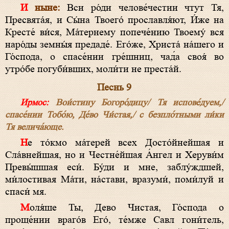
И ныне:
Вси ро́ди челове́честии чтут Тя,
Пресвята́я, и Сы́на Твоего́ прославля́ют, И́же на
Кресте́ ви́ся, Ма́тернему попече́нию Твоему́ вся
наро́ды земны́я предаде́. Его́же, Христа́ на́шего и
Го́спода, о спасе́нии гре́шниц, чад́а своя́ во
утро́бе погуби́вших, моли́ти не преста́й.
Песнь 9
Ирмос:
Вои́стину Богоро́дицу/ Тя испове́дуем,/
спасе́нии Тобо́ю, Де́во Чи́стая,/ с безпло́тными ли́ки
Тя велича́юще.
Не то́кмо ма́терей всех Досто́йнейшая и
Сла́внейшая, но и Честне́йшая А́нгел и Херуви́м
Превы́шшая еси́. Бу́ди и мне, заблу́ждшей,
ми́лостивая Ма́ти, на́стави, вразуми́, поми́луй и
спаси́ мя.
Моля́ше Ты, Дево Чистая, Го́спода о
проще́нии враго́в Его́, те́мже Савл гони́тель,