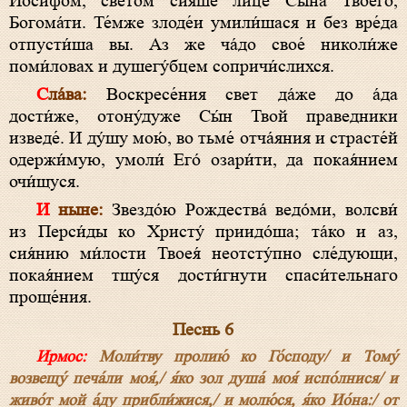
Ио́сифом, све́том сия́ше лице́ Сы́на Твоего́,
Богома́ти. Те́мже злоде́и умили́шася и без вре́да
отпусти́ша вы. Аз же ча́до свое́ николи́же
поми́ловах и душегу́бцем сопричи́слихся.
Сла́ва:
Воскресе́ния свет да́же до а́да
дости́же, отону́дуже Сы́н Твой праведники
изведе́. И ду́шу мою́, во тьме́ отча́яния и страсте́й
одержи́мую, умоли́ Его́ озари́ти, да покая́нием
очи́щуся.
И ныне:
Звездо́ю Рождества́ ведо́ми, волсви́
из Перси́ды ко Христу́ приидо́ша; та́ко и аз,
сия́нию ми́лости Твоея́ неотсту́пно сле́дующи,
покая́нием тщу́ся дости́гнути спаси́тельнаго
проще́ния.
Песнь 6
Ирмос:
Моли́тву пролию́ ко Го́споду/ и Тому́
возвещу́ печа́ли моя́,/ я́ко зол душа́ моя́ испо́лнися/ и
живо́т мой а́ду прибли́жися,/ и молю́ся, я́ко Ио́на:/ от