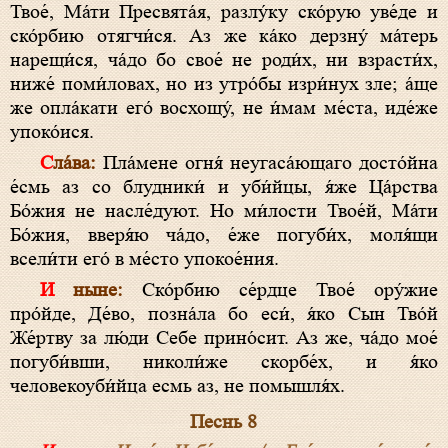
Твое́, Ма́ти Пресвята́я, разлу́ку ско́рую уве́де и
ско́рбию отягчи́ся. Аз же ка́ко дерзну́ ма́терь
нарещи́ся, ча́до бо свое́ не роди́х, ни взрасти́х,
ниже́ поми́ловах, но из утро́бы изри́нух зле; а́ще
же опла́кати его́ восхощу́, не и́мам ме́ста, иде́же
упоко́ися.
Сла́ва:
Пла́мене огня́ неугаса́ющаго досто́йна
е́смь аз со блудники́ и уби́йцы, я́же Ца́рства
Бо́жия не насле́дуют. Но ми́лости Твое́й, Ма́ти
Бо́жия, вверя́ю ча́до, е́же погуби́х, моля́щи
всели́ти его́ в ме́сто упокое́ния.
И ныне:
Ско́рбию се́рдце Твое́ ору́жие
про́йде, Де́во, позна́ла бо еси́, я́ко Сын Тво́й
Же́ртву за лю́ди Себе прино́сит. Аз же, ча́до мое́
погуби́вши, николи́же скорбе́х, и я́ко
человекоуби́йца есмь аз, не помышля́х.
Песнь 8