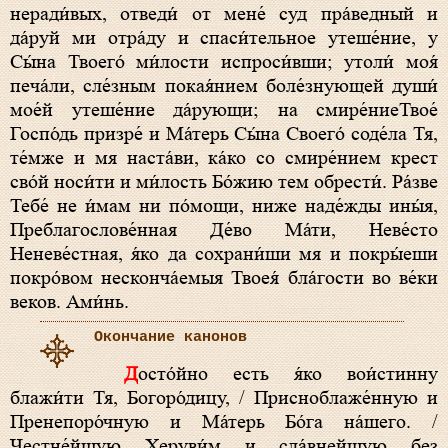
неради́вых, отведи́ от мене́ суд пра́ведный и
да́руй ми отра́ду и спаси́тельное утеше́ние, у
Сы́на Твоего́ ми́лости испроси́вши; утоли́ моя́
печа́ли, сле́зным покая́нием боле́знующей души́
мое́й утеше́ние да́рующи; на смире́ниеТвое́
Госпо́дь призре́ и Ма́терь Сы́на Своего́ соде́ла Тя,
те́мже и мя наста́ви, ка́ко со смире́нием крест
сво́й носи́ти и ми́лость Бо́жию тем обрести́. Ра́зве
Тебе́ не и́мам ни по́мощи, ниже наде́жды ины́я,
Преблагослове́нная Де́во Ма́ти, Неве́сто
Неневе́стная, я́ко да сохрани́ши мя и покры́еши
покро́вом несконча́емыя Твоея́ бла́гости во ве́ки
веков. Ами́нь.
Окончание канонов
Досто́йно есть я́ко вои́стинну
блажи́ти Тя, Богоро́дицу, / Присноблаже́нную и
Пренепоро́чную и Ма́терь Бо́га на́шего. /
Честне́йшую Херуви́м и сла́внейшую без