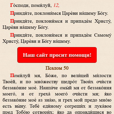
Го́споди, поми́луй,
12,
Прииди́те, поклони́мся Царе́ви на́шему Бо́гу.
Прииди́те, поклони́мся и припаде́м Христу́,
Царе́ви на́шему Бо́гу.
Прииди́те, поклони́мся и припаде́м Самому́
Христу́, Царе́ви и Бо́гу на́шему.
Наш сайт просит помощи!
Псалом 50
Поми́луй мя, Бо́же, по вели́цей ми́лости
Твое́й, и по мно́жеству щедро́т Твои́х очи́сти
беззако́ние мое́. Наипа́че омы́й мя от беззако́ния
моего́, и от греха́ моего́ очи́сти мя; я́ко
беззако́ние мое́ аз зна́ю, и грех мой предо мно́ю
есть вы́ну. Тебе́ еди́ному согреши́х и лука́вое
пред Тобо́ю сотвори́х; я́ко да оправди́шися во