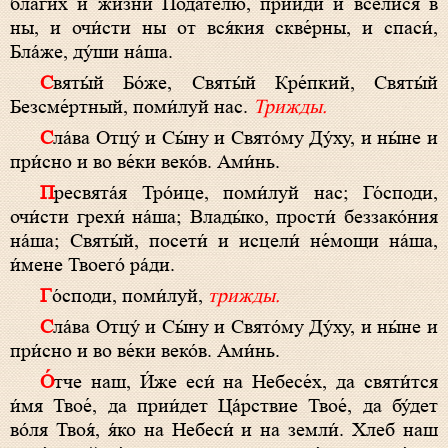
благи́х и жи́зни Пода́телю, прииди́ и всели́ся в
ны, и очи́сти ны от вся́кия скве́рны, и спаси́,
Бла́же, ду́ши на́ша.
Святы́й Бо́же, Святы́й Кре́пкий, Святы́й
Безсме́ртный, поми́луй нас.
Трижды.
Сла́ва Отцу́ и Сы́ну и Свято́му Ду́ху, и ны́не и
при́сно и во ве́ки веко́в. Ами́нь.
Пресвята́я Тро́ице, поми́луй нас; Го́споди,
очи́сти грехи́ на́ша; Влады́ко, прости́ беззако́ния
на́ша; Святы́й, посети́ и исцели́ не́мощи на́ша,
и́мене Твоего́ ра́ди.
Го́споди, поми́луй,
трижды.
Сла́ва Отцу́ и Сы́ну и Свято́му Ду́ху, и ны́не и
при́сно и во ве́ки веко́в. Ами́нь.
О́тче наш, И́же еси́ на Небесе́х, да святи́тся
и́мя Твое́, да прии́дет Ца́рствие Твое́, да бу́дет
во́ля Твоя́, я́ко на Небеси́ и на земли́. Хлеб наш