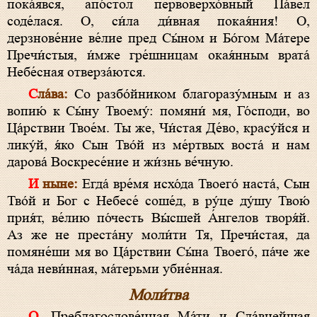
пока́явся, апо́стол первоверхо́вный Па́вел
соде́лася. О, си́ла ди́вная покая́ния! О,
дерзнове́ние ве́лие пред Сы́ном и Бо́гом Ма́тере
Пречи́стыя, и́мже гре́шницам окая́нным врата́
Небе́сная отверза́ются.
Сла́ва:
Со разбо́йником благоразу́мным и аз
вопию́ к Сы́ну Твоему́: помяни́ мя, Го́споди, во
Ца́рствии Твое́м. Ты же, Чи́стая Де́во, красу́йся и
лику́й, я́ко Сын Тво́й из ме́ртвых воста́ и нам
дарова́ Воскресе́ние и жи́знь ве́чную.
И ныне:
Егда́ вре́мя исхо́да Твоего́ наста́, Сын
Тво́й и Бог с Небесе́ соше́д, в ру́це ду́шу Твою́
прия́т, ве́лию по́честь Вы́сшей А́нгелов творя́й.
Аз же не преста́ну моли́ти Тя, Пречи́стая, да
помяне́ши мя во Ца́рствии Сы́на Твоего́, па́че же
ча́да неви́нная, ма́терьми убие́нная.
Моли́тва
О, Преблагослове́нная Ма́ти и Сла́внейшая