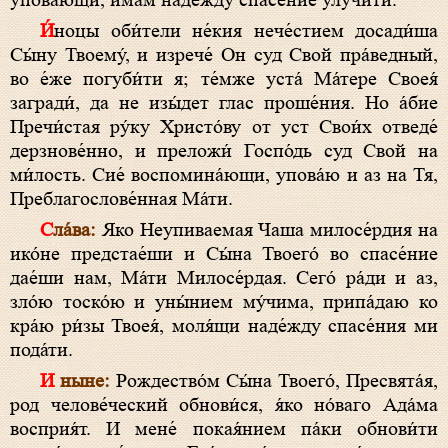
упова́ющи, и́мам наде́жду спасе́ние улучи́ти.
И́ноцы оби́тели не́кия нече́стием досади́ша
Сы́ну Твоему́, и изрече́ Он суд Свой пра́ведный,
во е́же погуби́ти я; те́мже уста́ Ма́тере Своея́
загради́, да не изы́дет глас проше́ния. Но а́бие
Пречи́стая ру́ку Христо́ву от уст Свои́х отведе́
дерзнове́нно, и преложи́ Госпо́дь суд Свой на
ми́лость. Сие́ воспомина́ющи, упова́ю и аз на Тя,
Преблагослове́нная Ма́ти.
Сла́ва:
Яко Неупиваемая Чаша милосе́рдия на
ико́не предстае́ши и Сы́на Твоего́ во спасе́ние
дае́ши нам, Ма́ти Милосе́рдая. Сего́ ра́ди и аз,
зло́ю тоско́ю и уны́нием му́чима, припа́даю ко
кра́ю ри́зы Твоея́, моля́щи наде́жду спасе́ния ми
пода́ти.
И ныне:
Рождество́м Сы́на Твоего́, Пресвята́я,
род челове́ческий обнови́ся, я́ко но́ваго Ада́ма
восприя́т. И мене́ покая́нием па́ки обнови́ти