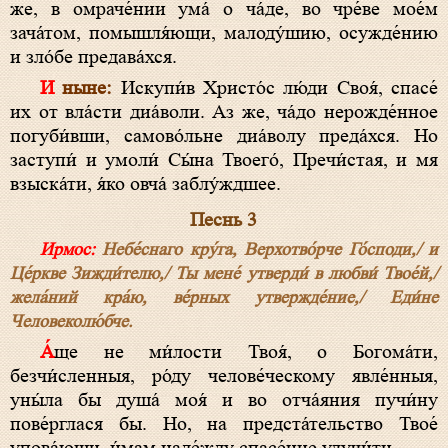
же, в омраче́нии ума́ о ча́де, во чре́ве мое́м
зача́том, помышля́ющи, малоду́шию, осужде́нию
и зло́бе предава́хся.
И ныне:
Искупи́в Христо́с лю́ди Своя́, спасе́
их от вла́сти диа́воли. Аз же, ча́до нерожде́нное
погуби́вши, самово́льне диа́волу преда́хся. Но
заступи́ и умоли́ Сы́на Твоего́, Пречи́стая, и мя
взыска́ти, я́ко овча́ заблу́ждшее.
Песнь 3
Ирмос:
Небе́снаго кру́га, Верхотво́рче Го́споди,/ и
Це́ркве Зижди́телю,/ Ты мене́ утверди́ в любви́ Твое́й,/
жела́ний кра́ю, ве́рных утвержде́ние,/ Еди́не
Человеколю́бче.
А́ще не ми́лости Твоя́, о Богома́ти,
безчи́сленныя, ро́ду челове́ческому явле́нныя,
уны́ла бы душа́ моя́ и во отча́яния пучи́ну
пове́рглася бы. Но, на предста́тельство Твое́