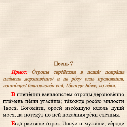
Песнь 7
Ирмос:
О́троцы евре́йстии в пещи́/ попра́ша
пла́мень дерзнове́нно/ и на ро́су огнь преложи́ша,
вопию́ще:/ благослове́н еси́, Го́споди Бо́же, во ве́ки.
В плене́нии вавило́нстем о́троцы дерзнове́нно
пла́мень пе́щи угаси́ша; та́кожде росо́ю милости
Твоея́, Богома́ти, ороси́ изсо́хшую юдоль души́
моея́, да потеку́т по ней покая́ния ре́ки сле́зныя.
Егда́ растяше о́трок Иису́с и мужа́ше, се́рдце