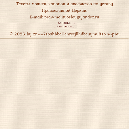
Тексты молитв, канонов и акафистов по уставу
Православной Церкви.
E-mail:
prav-molitvoslov@yandex.ru
© 2026 by
xn----7sbahbba0chrecjllhdbcuymu3s.xn--p1ai