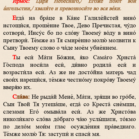
Ирмос:
Царя́ Небе́снаго,/ Его́же пою́т во́и
а́нгельстии,/ хвали́те и превозноси́те во вся ве́ки.
Егда́ на бра́це в Ка́не Галиле́йстей вино́
истощи́ся, проше́ние Твое, Дево Пречистая, чу́до
сотвори́, Иису́с бо по сло́ву Твоему́ во́ду в вино́
претвори́. Те́мже аз Тя смире́нно молю́ молвити к
Сыну Твоему слово о ча́де мое́м убие́ннем.
Ты еси́ Ма́ти Бо́жия, я́ко Сама́го Христа́
Го́спода носи́ла еси́, ди́вно родила́ еси́ и
возрасти́ла еси́. Аз же не досто́йна матерь чад
свои́х нарещи́ся, те́мже честно́му покро́ву Твоему́
вверя́ю их.
Сла́ва:
Не рыда́й Мене́, Ма́ти, зря́щи во гро́бе,
Сын Твой Тя утеша́ше, егда́ со Креста́ сне́мши,
слезами Его́ омыва́ла еси́. Аз же Христо́ва
николи́каго сло́ва до́браго ча́ю услы́шати, то́кмо
по дело́м мои́м глас осужде́ния пра́веднаго.
Те́мже молю́ Тя: заступи́ и спаси́ мя.