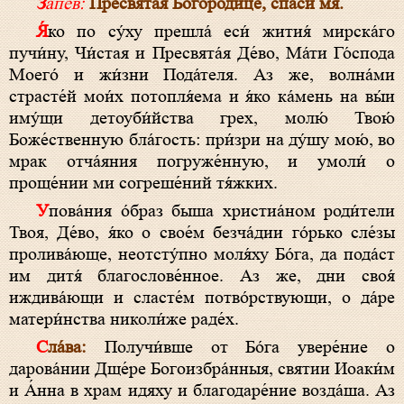
Запев:
Пресвята́я Богоро́дице, спаси́ мя.
Я́ко по су́ху прешла́ еси́ жития́ мирска́го
пучи́ну, Чи́стая и Пресвята́я Де́во, Ма́ти Го́спода
Моего́ и жи́зни Пода́теля. Аз же, волна́ми
страсте́й мои́х потопля́ема и я́ко ка́мень на вы́и
иму́щи детоуби́йства грех, молю́ Твою́
Боже́ственную бла́гость: при́зри на ду́шу мою́, во
мрак отча́яния погруже́нную, и умоли́ о
проще́нии ми согреше́ний тя́жких.
Упова́ния о́браз быша христиа́ном роди́тели
Твоя, Де́во, я́ко о свое́м безча́дии го́рько сле́зы
пролива́юще, неотсту́пно моля́ху Бо́га, да пода́ст
им дитя́ благослове́нное. Аз же, дни своя́
иждива́ющи и сласте́м потво́рствующи, о да́ре
матери́нства николи́же раде́х.
Сла́ва:
Получи́вше от Бо́га увере́ние о
дарова́нии Дще́ре Богоизбра́нныя, святии Иоаки́м
и А́нна в храм идяху и благодаре́ние возда́ша. Аз