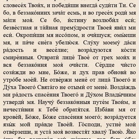
словесе́х Твои́х, и победи́ши внегда́ суди́ти Ти. Се
бо, в беззако́ниих зача́т есмь, и во гресе́х роди́ мя
ма́ти моя́. Се бо, и́стину возлюби́л еси́;
безве́стная и та́йная прему́дрости Твоея́ яви́л ми
еси́. Окропи́ши мя иссо́пом, и очи́щуся; омы́еши
мя, и па́че сне́га убелю́ся. Слу́ху моему́ да́си
ра́дость и весе́лие; возра́дуются ко́сти
смире́нныя. Отврати́ лице́ Твое́ от грех мои́х и
вся беззако́ния моя́ очи́сти. Се́рдце чи́сто
сози́жди во мне, Бо́же, и дух прав обнови́ во
утро́бе мое́й. Не отве́ржи мене́ от лица́ Твоего́ и
Ду́ха Твоего́ Свята́го не отыми́ от мене́. Возда́ждь
ми ра́дость спасе́ния Твоего́ и Ду́хом Влады́чним
утверди́ мя. Научу́ беззако́нныя путе́м Твои́м, и
нечести́вии к Тебе́ обратя́тся. Изба́ви мя от
крове́й, Бо́же, Бо́же спасе́ния моего́; возра́дуется
язы́к мой пра́вде Твое́й. Го́споди, устне́ мои́
отве́рзеши, и уста́ моя́ возвестя́т хвалу́ Твою́. Я́ко