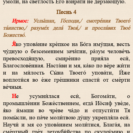
умоли́, на све́тлость Его́ взира́ти не дерза́ющую.
Песнь 4
Ирмос:
Услы́шах, Го́споди,/ смотре́ния Твоего́
та́инство,/ разуме́х дела́ Твоя́,/ и просла́вих Твое́
Божество́.
Я́ко упова́ние кре́пкое на Бо́га иму́щая, весть
чу́дную о безсеменнем зача́тии, ра́зум челове́чь
превосходя́щую, смире́нно прия́ла еси́,
Благослове́нная. Наста́ви и мя, ка́ко по ве́ре жи́ти
и на ми́лость Сы́на Твоего́ упова́ти, И́же
воплоти́ся во е́же гре́шники спасти́ от сме́рти
ве́чныя.
Не усумни́лася еси́, Богома́ти, о
промышле́нии Боже́ственнем, егда́ Ио́сиф уве́де,
я́ко и́маши во чре́ве ча́до и отпусти́ти Тя
помы́сли, но па́че моли́твою ду́шу укрепля́ла еси́.
Научи́ и мя со упова́нием моли́тися, Блага́я, на
сме́ртный гре́х детоуби́йства по скудоу́мию и