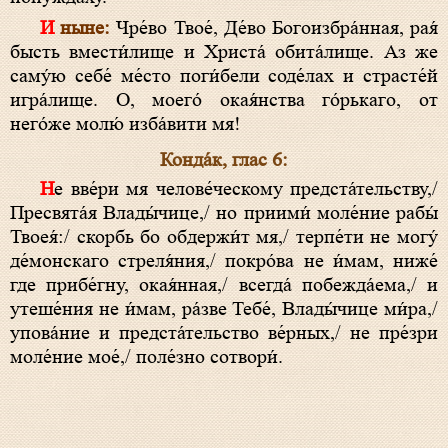
И ныне:
Чре́во Твое́, Де́во Богоизбра́нная, рая́
бысть вмести́лище и Христа́ обита́лище. Аз же
саму́ю себе́ ме́сто поги́бели соде́лах и страсте́й
игра́лище. О, моего́ окая́нства го́рькаго, от
него́же молю́ изба́вити мя!
Конда́к, глас 6:
Не вве́ри мя челове́ческому предста́тельству,/
Пресвята́я Влады́чице,/ но приими́ моле́ние рабы́
Твоея́:/ скорбь бо обдержи́т мя,/ терпе́ти не могу́
де́монскаго стреля́ния,/ покро́ва не и́мам, ниже́
где прибе́гну, окая́нная,/ всегда́ побежда́ема,/ и
утеше́ния не и́мам, ра́зве Тебе́, Влады́чице ми́ра,/
упова́ние и предста́тельство ве́рных,/ не пре́зри
моле́ние мое́,/ поле́зно сотвори́.