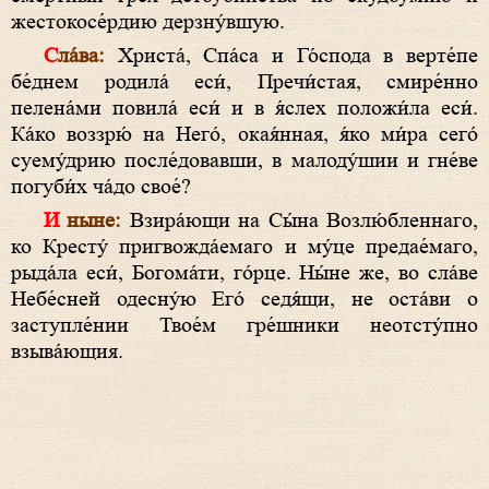
жестокосе́рдию дерзну́вшую.
Сла́ва:
Христа́, Спа́са и Го́спода в верте́пе
бе́днем родила́ еси́, Пречи́стая, смире́нно
пелена́ми повила́ еси́ и в я́слех положи́ла еси́.
Ка́ко воззрю́ на Него́, окая́нная, я́ко ми́ра сего́
суему́дрию после́довавши, в малоду́шии и гне́ве
погуби́х ча́до свое́?
И ныне:
Взира́ющи на Сы́на Возлю́бленнаго,
ко Кресту́ пригвожда́емаго и му́це предае́маго,
рыда́ла еси́, Богома́ти, го́рце. Ны́не же, во сла́ве
Небе́сней одесну́ю Его́ седя́щи, не оста́ви о
заступле́нии Твое́м гре́шники неотсту́пно
взыва́ющия.