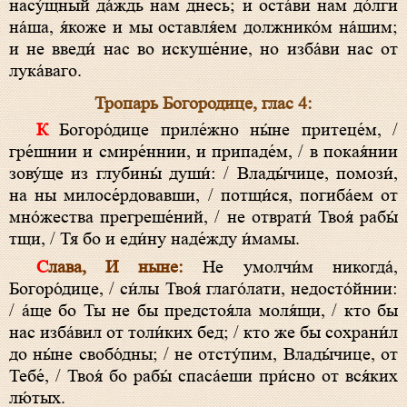
насу́щный да́ждь нам днесь; и оста́ви нам до́лги
на́ша, я́коже и мы оставля́ем должнико́м на́шим;
и не введи́ нас во искуше́ние, но изба́ви нас от
лука́ваго.
Тропарь Богородице, глас 4:
К Богоро́дице приле́жно ны́не притеце́м, /
гре́шнии и смире́ннии, и припаде́м, / в покая́нии
зову́ще из глубины́ души́: / Влады́чице, помози́,
на ны милосе́рдовавши, / потщи́ся, погибáем от
мно́жества прегреше́ний, / не отврати́ Твоя́ рабы́
тщи, / Тя бо и еди́ну наде́жду и́мамы.
Слава,
И ныне:
Не умолчи́м никогда́,
Богоро́дице, / си́лы Твоя́ глаго́лати, недосто́йнии:
/ áще бо Ты не бы предстоя́ла моля́щи, / кто бы
нас избáвил от толи́ких бед; / кто же бы сохрани́л
до ны́не свобо́дны; / не отсту́пим, Влады́чице, от
Тебе́, / Твоя́ бо рабы́ спасáеши при́сно от вся́ких
лю́тых.