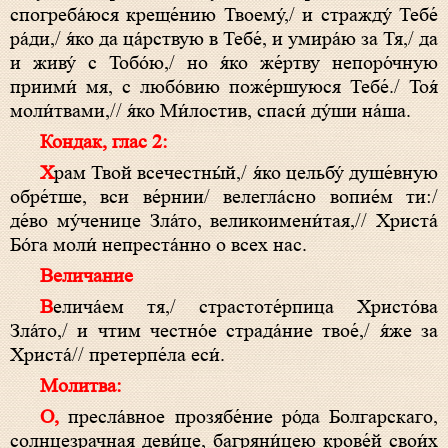
спогреба́юся креще́нию Твоему́,/ и стражду́ Тебе́
ра́ди,/ я́ко да ца́рствую в Тебе́, и умира́ю за Тя,/ да
и живу́ с Тобо́ю,/ но я́ко же́ртву непоро́чную
приими́ мя, с любо́вию поже́ршуюся Тебе́./ Тоя́
моли́твами,// я́ко Ми́лостив, спаси́ ду́ши на́ша.
Кондак, глас 2:
Храм Твой всечестны́й,/ я́ко цельбу́ душе́вную
обре́тше, вси ве́рнии/ велегла́сно вопие́м ти:/
де́во му́ченице Зла́то, великоимени́тая,// Христа́
Бо́га моли́ непреста́нно о всех нас.
Величание
Велича́ем тя,/ страстоте́рпица Христо́ва
Зла́то,/ и чтим честно́е страда́ние твое́,/ я́же за
Христа́// претерпе́ла еси́.
Молитва:
О, пресла́вное прозябе́ние ро́да Болгарскаго,
солнцезрачная деви́це, багряни́цею крове́й свои́х