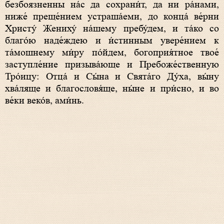
безбоязненны на́с да сохрани́т, да ни ра́нами,
ниже́ преще́нием устраша́еми, до конца́ ве́рни
Христу́ Жениху́ на́шему пребу́дем, и та́ко со
благо́ю наде́ждею и и́стинным увере́нием к
та́мошнему ми́ру по́йдем, богоприя́тное твое́
заступле́ние призыва́юще и Пребоже́ственную
Тро́ицу: Отца́ и Сы́на и Свята́го Ду́ха, вы́ну
хва́ляще и благословя́ще, ны́не и при́сно, и во
ве́ки веко́в, ами́нь.