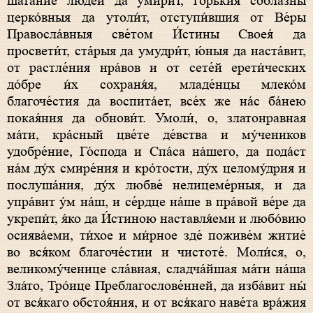
шата́ние люде́й да умири́т, го́рькия собла́зны
церко́вныя да утоли́т, отступи́вшия от Ве́ры
Правосла́вныя све́том И́стины Своея́ да
просвети́т, ста́рыя да умудри́т, ю́ныя да наста́вит,
от растле́ния нра́вов и от сете́й ерети́ческих
до́бре и́х сохраня́я, младе́нцы млеко́м
благоче́стия да воспита́ет, все́х же на́с ба́нею
покая́ния да обнови́т. Умоли́, о, златонравная
ма́ти, кра́сный цве́те де́вства и му́чеников
удобре́ние, Го́спода и Спа́са на́шего, да пода́ст
на́м ду́х смире́ния и кро́тости, ду́х целому́дрия и
послуша́ния, ду́х любве́ нелицеме́рныя, и да
упра́вит у́м на́ш, и се́рдце на́ше в пра́вой ве́ре да
укрепи́т, я́ко да И́стиною наставля́еми и любо́вию
осиява́еми, ти́хое и ми́рное зде́ поживе́м житие́
во вся́ком благоче́стии и чистоте́. Моли́ся, о,
великому́ченице сла́вная, сладча́йшая ма́ти на́ша
Зла́то, Тро́ице Преблагослове́нней, да изба́вит ны́
от вся́каго обстоя́ния, и от вся́каго наве́та вра́жия