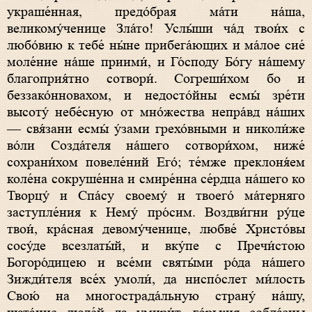
украше́нная, предо́брая ма́ти на́ша,
великому́ченице Зла́то! Услы́ши ча́д твои́х с
любо́вию к тебе́ ны́не прибега́ющих и ма́лое сие́
моле́ние на́ше приими́, и Го́споду Бо́гу на́шему
благоприя́тно сотвори́. Согреши́хом бо и
беззако́нновахом, и недосто́йны есмы́ зре́ти
высоту́ небе́сную от мно́жества непра́вд на́ших
— свя́зани есмы́ у́зами грехо́вными и николи́же
во́ли Созда́теля на́шего сотвори́хом, ниже́
сохрани́хом повеле́ний Его́; те́мже преклоня́ем
коле́на сокруше́нна и смире́нна се́рдца на́шего ко
Творцу́ и Спа́су своему́ и твоего́ ма́терняго
заступле́ния к Нему́ про́сим. Воздви́гни ру́це
твои́, кра́сная девому́ченице, любве́ Христо́вы
сосу́де всезлаты́й, и вку́пе с Пречи́стою
Богоро́дицею и все́ми святы́ми ро́да на́шего
Зижди́теля все́х умоли́, да ниспо́слет ми́лость
Свою́ на многострада́льную страну́ на́шу,