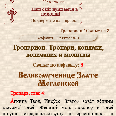
Подробнее...
Наш сайт нуждается в
помощи!
Поддержите наш проект
Подробнее...
Тропарион / Святые на З
Алфавит
Святые на З
Тропарион. Тропари, кондаки,
величания и молитвы
Святые по алфавиту:
З
Великомученице Злате
Мегленской
Тропарь, глас 4:
А́гница Твоя́, Иису́се, Зла́то,/ зове́т ве́лиим
гла́сом:/ Тебе́, Женише́ мой, люблю́,/ и Тебе́
и́щущи страда́льчествую,/ и сраспина́юся и