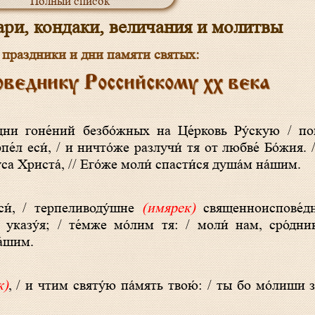
Полный список
ри, кондаки, величания и молитвы
праздники и дни памяти святых:
веднику Российскому xx века
дни гоне́ний безбо́жных на Це́рковь Ру́скую / пон
пе́л еси́, / и ничто́же разлучи́ тя от любве́ Бо́жия. 
́са Христа́, // Его́же моли́ спасти́ся душа́м на́шим.
 еси́, / терпеливоду́шне
(имярек)
священноиспове́дни
указу́я; / те́мже мо́лим тя: / моли́ нам, сро́дник
а́шим.
к)
, / и чтим святу́ю па́мять твою́: / ты бо мо́лиши з