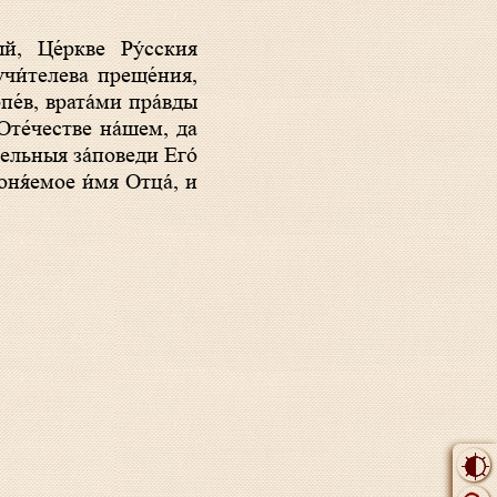
ый, Це́ркве Ру́сския
учи́телева преще́ния,
е́в, врата́ми пра́вды
Оте́честве на́шем, да
тельныя за́поведи Его́
оня́емое и́мя Отца́, и