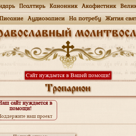
ндарь
Псалтирь
Канонник
Акафистник
Вели
.Писание
Аудиозаписи
На потребу
Жития свя
равославный молитвосл
Сайт нуждается в Вашей помощи!
Тропарион
Наш сайт нуждается в
помощи!
Поддержите наш проект
одробнее...