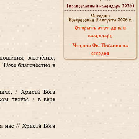
(православный календарь 2026)
Сегодня:
Воскресенье 9 августа 2026 г.
Открыть этот день в
календаре
Чтения Св. Писания на
сегодня
оше́ния, заточе́ние,
/ Та́же благоче́стно в
че, / Христа́ Бо́га
ом твои́м, / в ве́ре
а нас // Христа́ Бо́га