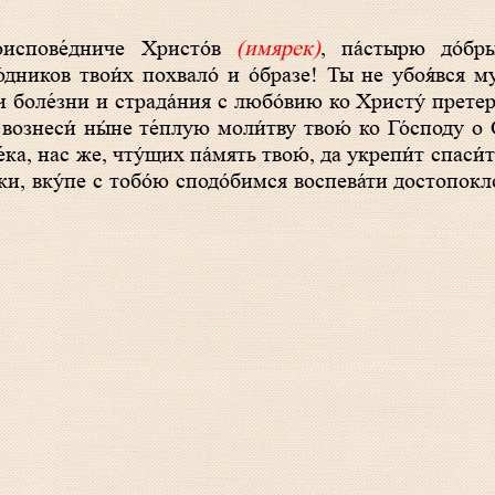
оиспове́дниче Христо́в
(имярек)
, па́стырю до́бр
о́дников твои́х похвало́ и о́бразе! Ты не убоя́вся м
и боле́зни и страда́ния с любо́вию ко Христу́ претерп
 вознеси́ ны́не те́плую моли́тву твою́ ко Го́споду о 
е́ка, нас же, чту́щих па́мять твою́, да укрепи́т спаси́
́ки, вку́пе с тобо́ю сподо́бимся воспева́ти достопокл