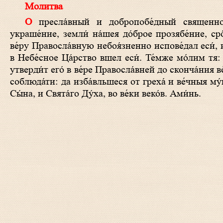
Молитва
О пресла́вный и добропобе́дный священн
украше́ние, земли́ на́шея до́брое прозябе́ние, ср
ве́ру Правосла́вную небоя́зненно испове́дал еси́, 
в Небе́сное Ца́рство вшел еси́. Те́мже мо́лим тя:
утверди́т его́ в ве́ре Правосла́вней до сконча́ния в
соблюда́ти: да изба́вльшеся от греха́ и ве́чныя му
Сы́на, и Свята́го Ду́ха, во ве́ки веко́в. Ами́нь.