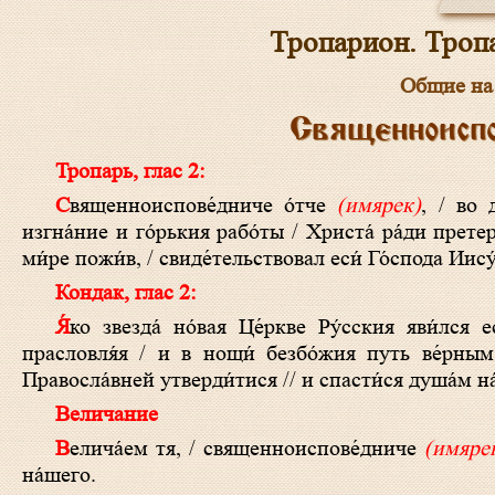
Тропарион. Тропа
Общие на 
Священноиспо
Тропарь, глас 2:
Священноиспове́дниче о́тче
(имярек)
, / во 
изгна́ние и го́рькия рабо́ты / Христа́ ра́ди претер
ми́ре пожи́в, / свиде́тельствовал еси́ Го́спода Иису
Кондак, глас 2:
Я́ко звезда́ но́вая Це́ркве Ру́сския яви́лся
прасловля́я / и в нощи́ безбо́жия путь ве́рным 
Правосла́вней утверди́тися // и спасти́ся душа́м н
Величание
Велича́ем тя, / священноиспове́дниче
(имяре
на́шего.