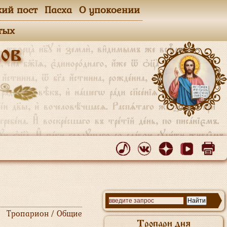
кий пост
Пасха
О упокоении
тых
ов
Тропарион / Общие
Тропари дня