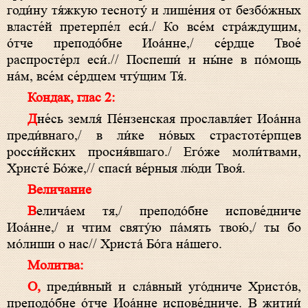
годи́ну тя́жкую тесноту́ и лише́ния от безбо́жных
власте́й претерпе́л еси́./ Ко все́м стра́ждущим,
о́тче преподо́бне Иоа́нне,/ се́рдце Твое́
распросте́рл еси́.// Поспеши́ и ны́не в по́мощь
на́м, все́м се́рдцем чту́щим Тя́.
Кондак, глас 2:
Дне́сь земля́ Пе́нзенская прославля́ет Иоа́нна
преди́внаго,/ в ли́ке но́вых страстоте́рпцев
росси́йских просия́вшаго./ Его́же моли́твами,
Христе́ Бо́же,// спаси́ ве́рныя лю́ди Твоя́.
Величание
Велича́ем тя,/ преподо́бне испове́дниче
Иоа́нне,/ и чтим святу́ю па́мять твою́,/ ты бо
мо́лиши о нас// Христа́ Бо́га на́шего.
Молитва:
О, преди́вный и сла́вный уго́дниче Христо́в,
преподо́бне о́тче Иоа́нне испове́дниче. В житии́