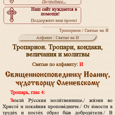
Подробнее...
Наш сайт нуждается в
помощи!
Поддержите наш проект
Подробнее...
Тропарион / Святые на И
Алфавит
Святые на И
Тропарион. Тропари, кондаки,
величания и молитвы
Святые по алфавиту:
И
Священноисповеднику Иоанну,
чудотворцу Оленевскому
Тропарь, глас 4:
Земли́ Ру́сския моли́твеннице,/ жи́зни во
Христе́ и покая́ния пропове́дниче./ От ю́ности в
труде́х и посте́х о́браз бы́в доброде́тели./ В