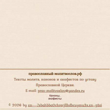
православный-молитвослов.рф
Тексты молитв, канонов и акафистов по уставу
Православной Церкви.
E-mail:
prav-molitvoslov@yandex.ru
© 2026 by
xn----7sbahbba0chrecjllhdbcuymu3s.xn--p1ai