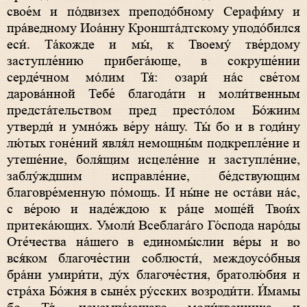
свое́м и по́двизех преподо́бному Серафи́му и
пра́ведному Иоа́нну Кроншта́дтскому уподо́бился
еси́. Та́кожде и мы́, к Твоему́ тве́рдому
заступле́нию прибега́юще, в сокруше́нии
серде́чном мо́лим Тя́: озари́ на́с све́том
дарова́нной Тебе́ благода́ти и моли́твенным
предста́тельством пред престо́лом Бо́жиим
утверди́ и умно́жь ве́ру на́шу. Ты́ бо и в годи́ну
лю́тых гоне́ний явля́л немощны́м подкрепле́ние и
утеше́ние, боля́щим исцеле́ние и заступле́ние,
заблу́ждшим исправле́ние, бе́дствующим
благовре́менную по́мощь. И ны́не не оста́ви на́с,
с ве́рою и наде́ждою к ра́це моще́й Твои́х
притека́ющих. Умоли́ Всеблага́го Го́спода наро́ды
Оте́чества на́шего в единомы́слии ве́ры и во
вся́ком благоче́стии соблюсти́, междоусо́бныя
бра́ни умири́ти, ду́х благоче́стия, братолю́бия и
стра́ха Бо́жия в сыне́х ру́сских возроди́ти. И́мамы