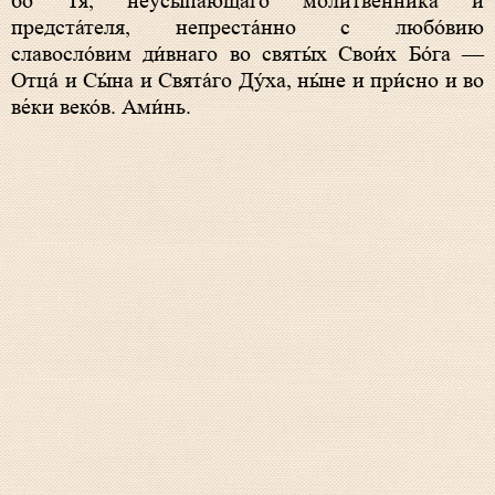
бо Тя́, неусыпа́ющаго моли́твенника и
предста́теля, непреста́нно с любо́вию
славосло́вим ди́внаго во святы́х Свои́х Бо́га —
Отца́ и Сы́на и Свята́го Ду́ха, ны́не и при́сно и во
ве́ки веко́в. Ами́нь.