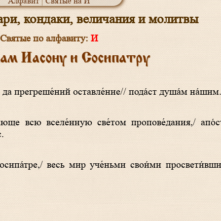
Алфавит
Святые на И
ри, кондаки, величания и молитвы
Святые по алфавиту:
И
ам Иасону и Сосипатру
,/ да прегреше́ний оставле́ние// пода́ст душа́м на́шим
.