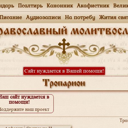
ндарь
Псалтирь
Канонник
Акафистник
Вели
.Писание
Аудиозаписи
На потребу
Жития свя
равославный молитвосл
Сайт нуждается в Вашей помощи!
Тропарион
Наш сайт нуждается в
помощи!
Поддержите наш проект
одробнее...
Тро