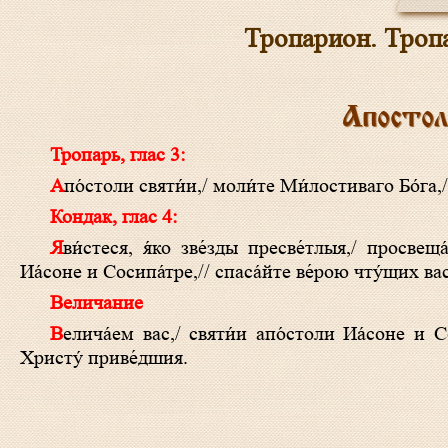
Тропарион. Тропа
Апостол
Тропарь, глас 3:
Апо́столи святи́и,/ моли́те Ми́лостиваго Бо́га
Кондак, глас 4:
Яви́стеся, я́ко зве́зды пресве́тлыя,/ просвеща́юще всю вселе́нную све́том пропове́дания,/ апо́столи Боже́ственнии/
Иа́соне и Сосипа́тре,// спаса́йте ве́рою чту́щих вас
Величание
Велича́ем вас,/ святи́и апо́столи Иа́соне и Сосипа́тре,/ весь мир уче́ньми свои́ми просвети́вшия,/ и вся концы́// ко
Христу́ приве́дшия.