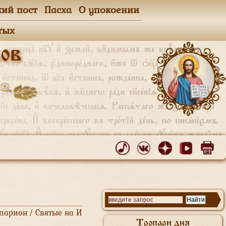
кий пост
Пасха
О упокоении
тых
ов
парион / Святые на И
Тропари дня