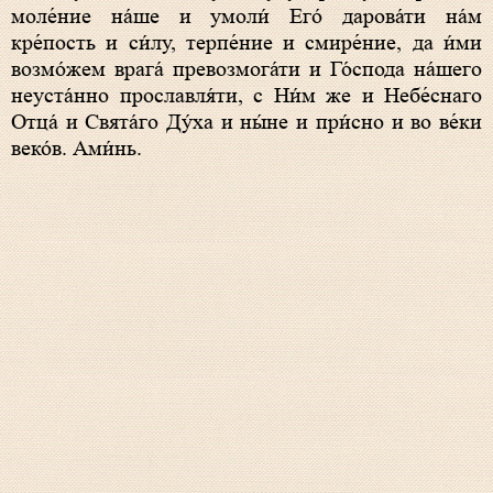
моле́ние на́ше и умоли́ Его́ дарова́ти на́м
кре́пость и си́лу, терпе́ние и смире́ние, да и́ми
возмо́жем врага́ превозмога́ти и Го́спода на́шего
неуста́нно прославля́ти, с Ни́м же и Небе́снаго
Отца́ и Свята́го Ду́ха и ны́не и при́сно и во ве́ки
веко́в. Ами́нь.