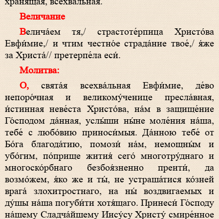
храня́щая, всехва́льная.
Величание
Велича́ем тя,/ страстоте́рпица Христо́ва
Евфи́мие,/ и чтим честно́е страда́ние твое́,/ я́же
за Христа́// претерпе́ла еси́.
Молитва:
О, свята́я всехва́льная Евфи́мие, де́во
непоро́чная и великому́ченице пресла́вная,
и́стинная неве́ста Христо́ва, на́м в защище́ние
Го́сподом да́нная, услы́ши ны́не моле́ния на́ша,
тебе́ с любо́вию приноси́мыя. Да́нною тебе́ от
Бо́га благода́тию, помози́ на́м, немощны́м и
убо́гим, по́прище жития́ сего́ многотру́днаго и
многоско́рбнаго безбоя́зненно преити́, да
возмо́жем, я́ко же и ты́, не устраша́тися ко́зней
врага́ злохитростнаго, на ны́ воздвигаемых и
ду́шы на́ша погуби́ти хотя́щаго. Принеси́ Го́споду
на́шему Сладча́йшему Иису́су Христу́ смире́нное