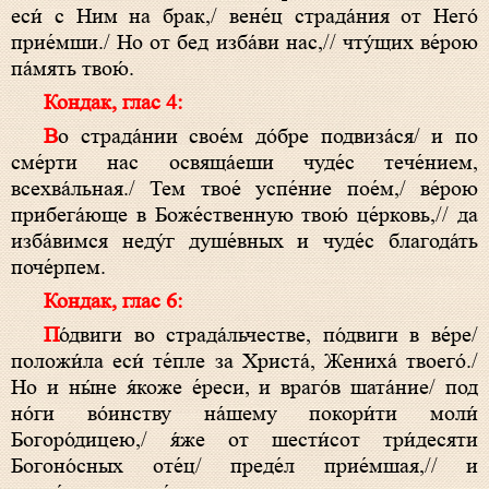
еси́ с Ним на брак,/ вене́ц страда́ния от Него́
прие́мши./ Но от бед изба́ви нас,// чту́щих ве́рою
па́мять твою́.
Кондак, глас 4:
Во страда́нии свое́м до́бре подвиза́ся/ и по
сме́рти нас освяща́еши чуде́с тече́нием,
всехва́льная./ Тем твое́ успе́ние пое́м,/ ве́рою
прибега́юще в Боже́ственную твою́ це́рковь,// да
изба́вимся неду́г душе́вных и чуде́с благода́ть
поче́рпем.
Кондак, глас 6:
По́двиги во страда́льчестве, по́двиги в ве́ре/
положи́ла еси́ те́пле за Христа́, Жениха́ твоего́./
Но и ны́не я́коже е́реси, и враго́в шата́ние/ под
но́ги во́инству на́шему покори́ти моли́
Богоро́дицею,/ я́же от шести́сот три́десяти
Богоно́сных оте́ц/ преде́л прие́мшая,// и