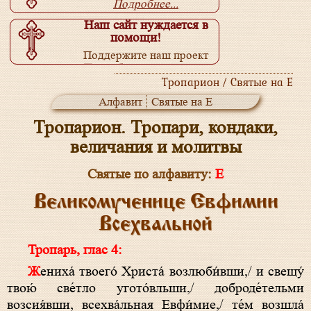
Подробнее...
Наш сайт нуждается в
помощи!
Поддержите наш проект
Подробнее...
Тропарион / Святые на Е
Алфавит
Святые на Е
Тропарион. Тропари, кондаки,
величания и молитвы
Святые по алфавиту:
Е
Великомученице Евфимии
Всехвальной
Тропарь, глас 4:
Жениха́ твоего́ Христа́ возлюби́вши,/ и свещу́
твою́ све́тло угото́вльши,/ доброде́тельми
возсия́вши, всехва́льная Евфи́мие,/ те́м возшла́