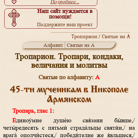
Подробнее...
Наш сайт нуждается в
помощи!
Поддержите наш проект
Подробнее...
Тропарион / Святые на А
Алфавит
Святые на А
Тропарион. Тропари, кондаки,
величания и молитвы
Святые по алфавиту:
А
45-ти мученикам в Никополе
Армянском
Тропарь, глас 1:
Единоу́мне душе́ю свя́зани бы́вше,/
четы́редесять с пятьми́ страда́льцы святи́и,/ на
врага́ ополчи́стеся,/ победи́телие же я́вльшеся,/