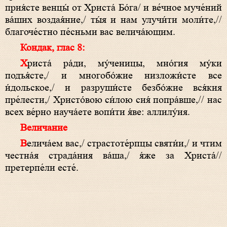
прия́сте венцы́ от Христа́ Бо́га/ и ве́чное муче́ний
ва́ших воздая́ние,/ ты́я и нам улучи́ти моли́те,//
благоче́стно пе́сньми вас велича́ющим.
Кондак, глас 8:
Христа́ ра́ди, му́ченицы, мно́гия му́ки
подъя́сте,/ и многобо́жие низложи́сте все
и́дольское,/ и разруши́сте безбо́жие вся́кия
пре́лести,/ Христо́вою си́лою сия́ попра́вше,// нас
всех ве́рно науча́ете вопи́ти я́ве: аллилу́ия.
Величание
Велича́ем вас,/ страстоте́рпцы святи́и,/ и чтим
честна́я страда́ния ва́ша,/ я́же за Христа́//
претерпе́ли есте́.