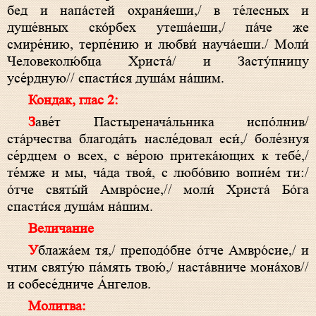
бед и напа́стей охраня́еши,/ в те́лесных и
душе́вных ско́рбех утеша́еши,/ па́че же
смире́нию, терпе́нию и любви́ науча́еши./ Моли́
Человеколю́бца Христа́/ и Засту́пницу
усе́рдную// спасти́ся душа́м на́шим.
Кондак, глас 2:
Заве́т Пастыренача́льника испо́лнив/
ста́рчества благода́ть насле́довал еси́,/ боле́знуя
се́рдцем о всех, с ве́рою притека́ющих к тебе́,/
те́мже и мы, ча́да твоя́, с любо́вию вопие́м ти:/
о́тче святы́й Амвро́сие,// моли́ Христа́ Бо́га
спасти́ся душа́м на́шим.
Величание
Ублажа́ем тя,/ преподо́бне о́тче Амвро́сие,/ и
чтим святу́ю па́мять твою́,/ наста́вниче мона́хов//
и собесе́дниче А́нгелов.
Молитва: