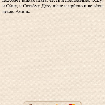
подоба́ет вся́кая сла́ва, честь и поклоне́ние, Отцу́,
и Сы́ну, и Свято́му Ду́ху ны́не и при́сно и во ве́ки
веко́в. Ами́нь.