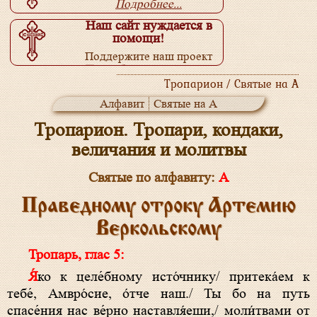
Подробнее...
Наш сайт нуждается в
помощи!
Поддержите наш проект
Подробнее...
Тропарион / Святые на А
Алфавит
Святые на А
Тропарион. Тропари, кондаки,
величания и молитвы
Святые по алфавиту:
А
Праведному отроку Артемию
Веркольскому
Тропарь, глас 5:
Я́ко к целе́бному исто́чнику/ притека́ем к
тебе́, Амвро́сие, о́тче наш./ Ты бо на путь
спасе́ния нас ве́рно наставля́еши,/ моли́твами от