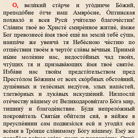
О, вели́кий ста́рче и уго́дниче Бо́жий,
преподо́бне о́тче наш Амвро́сие, О́птинская
похвало́ и всея Руси́ учи́телю благоче́стия!
Сла́вим твое́ во Христе́ смире́нное житие́, и́мже
Бог превознесе́ и́мя твое́ еще́ на земли́ тебе́ су́ща,
наипа́че же увенча́ тя Небе́сною че́стию по
отше́ствии твое́м в черто́г сла́вы ве́чныя. Приими́
ны́не моле́ние нас, недосто́йных чад твои́х,
чту́щих тя и призыва́ющих и́мя твое́ свято́е.
Изба́ви нас твои́м предста́тельством пред
Престо́лом Бо́жиим от всех ско́рбных обстоя́ний,
душе́вных и теле́сных неду́гов, злых напа́стей,
тлетво́рных и лука́вых искуше́ний. Низпосли́
оте́честву на́шему от Великодарови́таго Бо́га мир,
тишину́ и благоде́нствие. Бу́ди непрело́жный
покрови́тель Святы́я оби́тели сия́, в не́йже в
преуспе́янии сам подвиза́лся еси́ и угоди́л еси́
все́ми в Тро́ице сла́вимому Бо́гу на́шему. Ему́ же