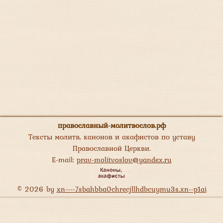
православный-молитвослов.рф
Тексты молитв, канонов и акафистов по уставу
Православной Церкви.
E-mail:
prav-molitvoslov@yandex.ru
© 2026 by
xn----7sbahbba0chrecjllhdbcuymu3s.xn--p1ai