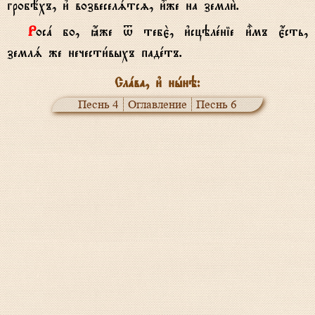
гробёхъ, и3 возвеселsтсz, и5же на земли2.
Росa бо, ћже t тебє2, и3сцэлeніе и5мъ є4сть,
землs же нечести1выхъ падeтъ.
Слaва, и3 нhнэ:
Песнь 4
Оглавление
Песнь 6