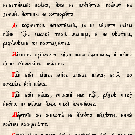
нечести1вый: всsкъ, и4же не научи1тсz прaвдэ на
земли2, и4стины не сотвори1тъ.
Да в0зметсz нечести1вый, да не ви1дитъ слaвы
гDни. ГDи, высокA твоS мhшца, и3 не вёдэша,
разумёвше же постыдsтсz.
Зaвисть пріи1метъ лю1ди ненак†занныz, и3 нhнэ
џгнь супостaты поsстъ.
ГDи б9е нaшъ, ми1ръ дaждь нaмъ, вс‰ бо
воздaлъ є3си2 нaмъ.
ГDи б9е нaшъ, стzжи1 ны: гDи, рaзвэ тебє2
и3н0гw не вёмы: и4мz твоE и3менyемъ.
Мeртвіи же животA не и4мутъ ви1дэти, нижE
врaчеве воскресsтъ.