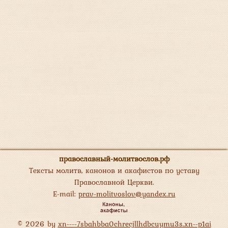
православный-молитвослов.рф
Тексты молитв, канонов и акафистов по уставу
Православной Церкви.
E-mail:
prav-molitvoslov@yandex.ru
© 2026 by
xn----7sbahbba0chrecjllhdbcuymu3s.xn--p1ai