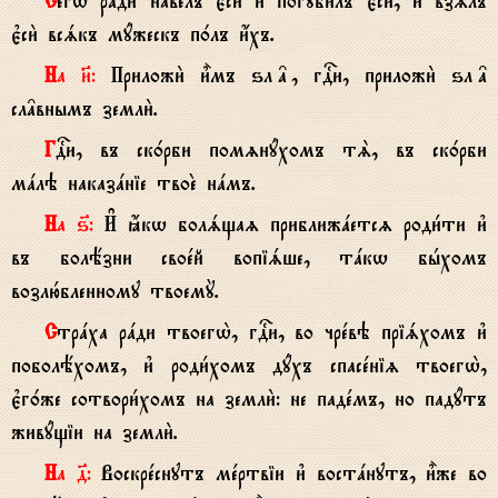
Сегw2 рaди навeлъ є3си2 и3 погуби1лъ є3си2, и3 взsлъ
є3си2 всsкъ мyжескъ п0лъ и4хъ.
На }:
Приложи2 и5мъ ѕл†, гDи, приложи2 ѕл†
сл†внымъ земли2.
ГDи, въ ск0рби помzнyхомъ тS, въ ск0рби
мaлэ наказaніе твоE нaмъ.
На ѕ7:
И# ћкw болsщаz приближaетсz роди1ти и3
въ болёзни своeй вопіsше, тaкw бhхомъ
возлю1бленному твоемY.
Стрaха рaди твоегw2, гDи, во чрeвэ пріsхомъ и3
поболёхомъ, и3 роди1хомъ дyхъ спасeніz твоегw2,
є3г0же сотвори1хомъ на земли2: не падeмъ, но падyтъ
живyщіи на земли2.
На д7:
Воскрeснутъ мeртвіи и3 востaнутъ, и5же во