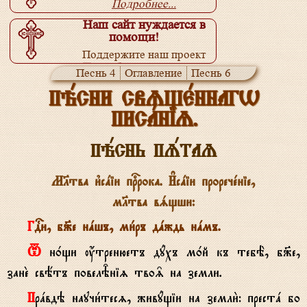
Подробнее...
Наш сайт нуждается в
помощи!
Поддержите наш проект
Подробнее...
Песнь 4
Оглавление
Песнь 6
ПЭ~СНИ СВZЩЕ~ННАГW
ПИСА~НІZ.
ПЭ~СНЬ ПZ~ТАZ
Мlтва и3сaіи прbрока. И#сaіи проречeніе,
мlтва вsщши:
ГDи, б9е нaшъ, ми1ръ дaждь нaмъ.
T н0щи ќтренюетъ дyхъ м0й къ тебЁ, б9е,
занE свётъ повелBніz тво‰ на земли.
Прaвдэ научи1тесz, живyщіи на земли2: престa бо