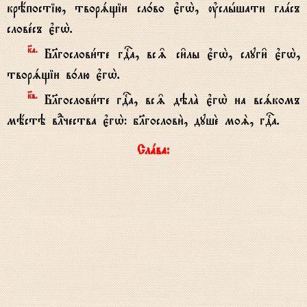
крёпостію, творsщіи сл0во є3гw2, ўслhшати глaсъ
словeсъ є3гw2.
к7а.
Бlгослови1те гDа, вс‰ си6лы є3гw2, слуги6 є3гw2,
творsщіи в0лю є3гw2.
к7в.
Бlгослови1те гDа, вс‰ дэлA є3гw2 на всsкомъ
мёстэ вLчества є3гw2: бlгослови2, душE моS, гDа.
Слaва: