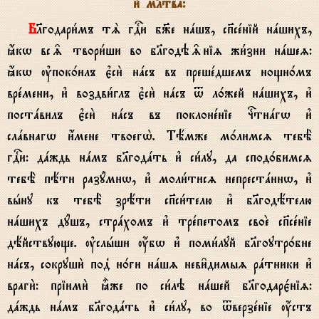
и3 мlтва:
Бlгодари1мъ тS гDи б9е нaшъ, сп7сeній нaшихъ,
ћкw вс‰ твори1ши во бlгодэ‰ніz жи1зни нaшеz:
ћкw ўпок0илъ є3си2 нaсъ въ прешeдшемъ нощн0мъ
врeмени, и3 воздви1глъ є3си2 нaсъ t л0жей нaшихъ, и3
постaвилъ є3си2 нaсъ въ поклонeніе чcтнaгw и3
слaвнагw и4мене твоегw2. Тёмже м0лимсz тебЁ
гDи: дaждь нaмъ бlгодaть и3 си1лу, да спод0бимсz
тебЁ пёти разyмнw, и3 моли1тисz непрестaннw, и3
вhну къ тебЁ зрёти сп7си1телю и3 бlгодётелю
нaшихъ дyшъ, стрaхомъ и3 трeпетомъ своE сп7сeніе
дёйствующе. ўслhши ќбw и3 поми1луй бlгоутр0бне
нaсъ, сокруши2 под8 н0ги нaшz неви6димыz рaтники и3
враги2: пріими2 ±же по си1лэ нaшей бlгодарє1ніz:
дaждь нaмъ бlгодaть и3 си1лу, во tверзeніе ќстъ