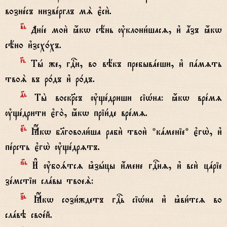
вознeсъ низвeрглъ мS є3си2.
в7i.
Днjе мои2 ћкw сёнь ўклони1шасz, и3 ѓзъ ћкw
сёно и3зсх0хъ.
Gi.
Тh же, гDи, во вёкъ пребывaеши, и3 пaмzть
твоS въ р0дъ и3 р0дъ.
д7i.
Ты2 воскRсъ ўщeдриши сіHна: ћкw врeмz
ўщeдрити є3го2, ћкw пріи1де врeмz.
є7i.
Ћкw бlговоли1ша раби2 твои2 *кaменіе* є3гw2, и3
пeрсть є3гw2 ўщeдрzтъ.
ѕ7i.
И# ўбоsтсz kзhцы и4мене гDнz, и3 вси2 цaріе
зeмстіи слaвы твоеS:
з7i.
Ћкw сози1ждетъ гDь сіHна и3 kви1тсz во
слaвэ своeй.