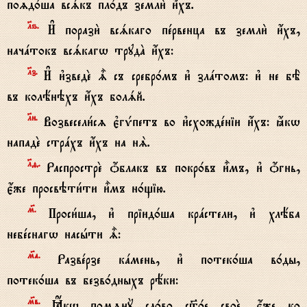
поzд0ша всsкъ пл0дъ земли2 и4хъ.
lѕ.
И# порази2 всsкаго пeрвенца въ земли2 и4хъ,
начaтокъ всsкагw трудA и4хъ:
lз.
И# и3зведE | съ сребр0мъ и3 злaтомъ: и3 не бЁ
въ колёнэхъ и4хъ болsй.
lи.
Возвесели1сz є3гЂпетъ во и3схождeніи и4хъ: ћкw
нападE стрaхъ и4хъ на нS.
lf.
РаспрострE џблакъ въ покр0въ и5мъ, и3 џгнь,
є4же просвэти1ти и5мъ н0щію.
м7.
Проси1ша, и3 пріид0ша крaстели, и3 хлёба
небeснагw насhти |:
м7а.
Развeрзе кaмень, и3 потек0ша в0ды,
потек0ша въ безв0дныхъ рёки:
м7в.
Ћкw помzнY сл0во с™0е своE, є4же ко