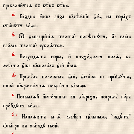
преклони1тсz въ вёкъ вёка.
ѕ7.
Бeздна ћкw ри1за њдэsніе є3S, на горaхъ
стaнутъ в0ды:
з7.
T запрещeніz твоегw2 побёгнутъ, t глaса
гр0ма твоегw2 ўбоsтсz.
}.
Восх0дzтъ г0ры, и3 низх0дzтъ полS, въ
мёсто є4же њсновaлъ є3си2 и5мъ.
f7.
Предёлъ положи1лъ є3си2, є3гHже не прeйдутъ,
нижE њбратsтсz покрhти зeмлю.
‹.
Посылazй и3ст0чники въ дeбрехъ, посредЁ г0ръ
пр0йдутъ в0ды.
№i.
Напаsютъ вс‰ ѕвёри сє1льныz, °ждyтъ°
nнaгри въ жaжду свою2.