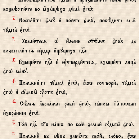
возвэсти1те во kзhцэхъ дэлA є3гw2:
в7.
Восп0йте є3мY и3 п0йте є3мY, повёдите вс‰
чудесA є3гw2.
G.
Хвали1тесz њ и4мени с™ёмъ є3гw2: да
возвесели1тсz сeрдце и4щущихъ гDа:
д7.
Взыщи1те гDа и3 ўтверди1тесz, взыщи1те лицA
є3гw2 вhну.
є7.
Помzни1те чудесA є3гw2, ±же сотвори2, чудесA
є3гw2 и3 судьбы6 ќстъ є3гw2,
ѕ7.
Сёмz ґвраaмле раби2 є3гw2, сhнове ї†кwвли
и3збрaнніи є3гw2.
з7.
Т0й гDь бGъ нaшъ: по всeй земли2 судьбы6 є3гw2.
}.
ПомzнY въ вёкъ завётъ св0й, сл0во, є4же