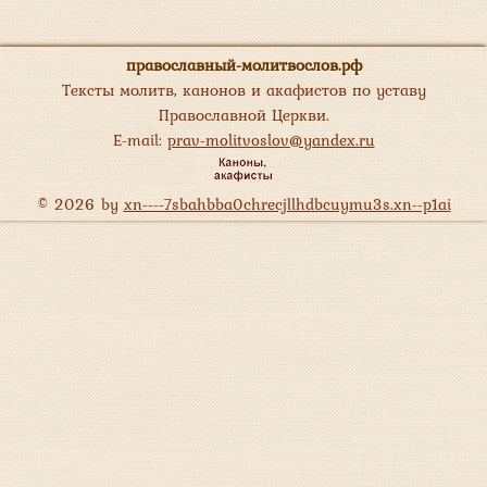
православный-молитвослов.рф
Тексты молитв, канонов и акафистов по уставу
Православной Церкви.
E-mail:
prav-molitvoslov@yandex.ru
© 2026 by
xn----7sbahbba0chrecjllhdbcuymu3s.xn--p1ai