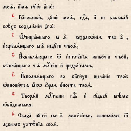
мо‰, и4мz с™0е є3гw2:
в7.
Бlгослови2, душE моS, гDа, и3 не забывaй
всёхъ воздаsній є3гw2:
G.
Њчищaющаго вс‰ беззакHніz тво‰,
и3сцэлsющаго вс‰ недyги тво‰,
д7.
И#збавлsющаго t и3стлёніz жив0тъ тв0й,
вэнчaющаго тS млcтію и3 щедр0тами,
є7.
И#сполнsющаго во бlги1хъ желaніе твоE:
њбнови1тсz ћкw џрлz ю4ность твоS.
ѕ7.
Творsй млcтыни гDь и3 судьбY всBмъ
њби6димымъ.
з7.
СказA пути6 сво‰ мwmсeови, сыновHмъ ї}
лєвымъ хотBніz сво‰.