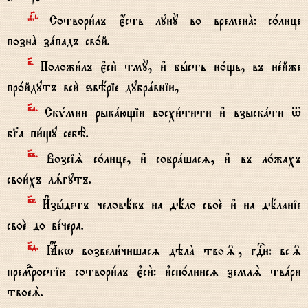
f7i.
Сотвори1лъ є4сть лунY во временA: с0лнце
познA зaпадъ св0й.
к7.
Положи1лъ є3си2 тмY, и3 бhсть н0щь, въ нeйже
пр0йдутъ вси2 ѕвёріе дубрaвніи,
к7а.
СкЂмни рыкaющіи восхи1тити и3 взыскaти t
бGа пи1щу себЁ.
к7в.
ВозсіS с0лнце, и3 собрaшасz, и3 въ л0жахъ
свои1хъ лsгутъ.
к7г.
И#зhдетъ человёкъ на дёло своE и3 на дёланіе
своE до вeчера.
к7д.
Ћкw возвели1чишасz дэлA тво‰, гDи: вс‰
премdростію сотвори1лъ є3си2: и3сп0лнисz землS твaри
твоеS.