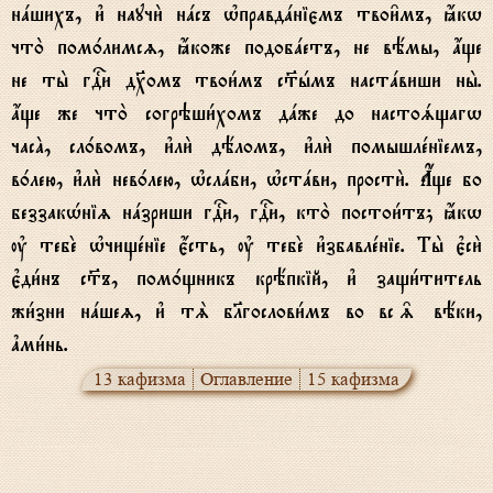
нaшихъ, и3 научи2 нaсъ њправдaніємъ твои6мъ, ћкw
что2 пом0лимсz, ћкоже подобaетъ, не вёмы, ѓще
не ты2 гDи д¦омъ твои1мъ с™hмъ настaвиши ны2.
ѓще же что2 согрэши1хомъ дaже до настоsщагw
часA, сл0вомъ, и3ли2 дёломъ, и3ли2 помышлeніемъ,
в0лею, и3ли2 нев0лею, њслaби, њстaви, прости2. Ѓще бо
беззакHніz нaзриши гDи, гDи, кто2 постои1тъ; ћкw
ў тебE њчищeніе є4сть, ў тебE и3збавлeніе. Ты2 є3си2
є3ди1нъ с™ъ, пом0щникъ крёпкій, и3 защи1титель
жи1зни нaшеz, и3 тS бlгослови1мъ во вс‰ вёки,
ґми1нь.
13 кафизма
Оглавление
15 кафизма