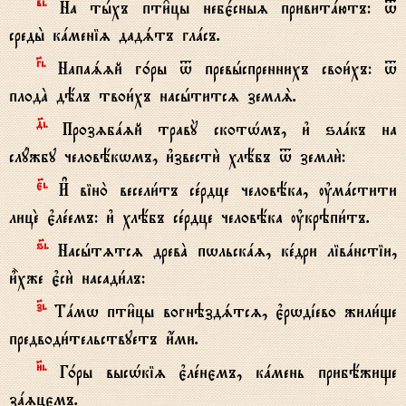
в7i.
На тhхъ пти6цы небє1сныz привитaютъ: t
среды2 кaменіz дадsтъ глaсъ.
Gi.
Напаszй г0ры t превhспреннихъ свои1хъ: t
плодA дёлъ твои1хъ насhтитсz землS.
д7i.
Прозzбazй травY скотHмъ, и3 ѕлaкъ на
слyжбу человёкwмъ, и3звести2 хлёбъ t земли2:
є7i.
И# віно2 весели1тъ сeрдце человёка, ўмaстити
лицE є3лeемъ: и3 хлёбъ сeрдце человёка ўкрэпи1тъ.
ѕ7i.
Насhтzтсz древA пwльскaz, кeдри лівaнстіи,
и5хже є3си2 насади1лъ:
з7i.
Тaмw пти6цы вогнэздsтсz, є3рwдjево жили1ще
предводи1тельствуетъ и4ми.
}i.
Г0ры высHкіz є3лeнємъ, кaмень прибёжище
зazцємъ.