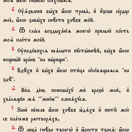
мо‰ ћкw суши1ло сосх0шасz.
є7.
Ўsзвленъ бhхъ ћкw травA, и3 и4зсше сeрдце
моE, ћкw забhхъ снёсти хлёбъ м0й.
ѕ7.
T глaса воздыхaніz моегw2 прильпE к0сть
моS пл0ти моeй.
з7.
Ўпод0бихсz неsсыти пустhннэй, бhхъ ћкw
нощнhй врaнъ °на нhрищи°.
}.
Бдёхъ и3 бhхъ ћкw пти1ца њс0бzщаzсz °на
здЁ°.
f7.
Вeсь дeнь поношaху ми2 врази2 мои2, и3
хвaлzщіи мS °°мн0ю°° кленsхусz.
‹.
ЗанE пeпелъ ћкw хлёбъ kдsхъ и3 питіE моE
съ плaчемъ растворsхъ,
№i.
T лицA гнёва твоегw2 и3 ћрости твоеS: ћкw