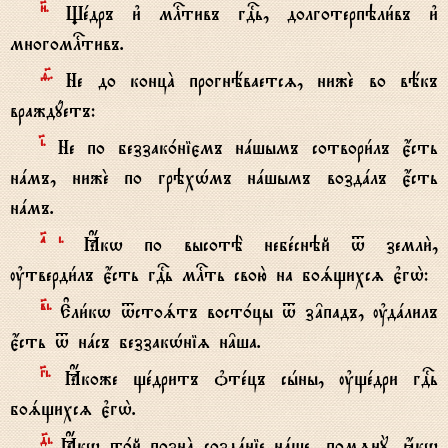
}.
Щeдръ и3 млcтивъ гDь, долготерпэли1въ и3
многомлcтивъ.
f7.
Не до концA прогнёваетсz, нижE во вёкъ
враждyетъ:
‹.
Не по беззак0ніємъ нaшымъ сотвори1лъ є4сть
нaмъ, нижE по грэхHмъ нaшымъ воздaлъ є4сть
нaмъ.
№i.
Ћкw по высотЁ небeснэй t земли2,
ўтверди1лъ є4сть гDь млcть свою2 на боsщихсz є3гw2:
в7i.
Е#ли1кw tстоsтъ вост0цы t з†падъ, ўдaлилъ
є4сть t нaсъ беззакHніz н†ша.
Gi.
Ћкоже щeдритъ nтeцъ сhны, ўщeдри гDь
боsщихсz є3гw2.
д7i.
Ћкw т0й познA создaніе нaше, помzнY, ћкw