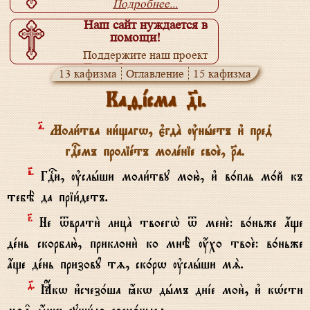
Подробнее...
Наш сайт нуждается в
помощи!
Поддержите наш проект
Подробнее...
13 кафизма
Оглавление
15 кафизма
Каfjсма д7i.
№.
Моли1тва ни1щагw, є3гдA ўнhетъ и3 пред8
гDемъ проліeтъ молeніе своE, Rа.
в7.
ГDи, ўслhши моли1тву мою2, и3 в0пль м0й къ
тебЁ да пріи1детъ.
G.
Не tврати2 лицA твоегw2 t менE: в0ньже ѓще
дeнь скорблю2, приклони2 ко мнЁ ќхо твоE: в0ньже
ѓще дeнь призовy тz, ск0рw ўслhши мS.
д7.
Ћкw и3счез0ша ћкw дhмъ днjе мои2, и3 кHсти