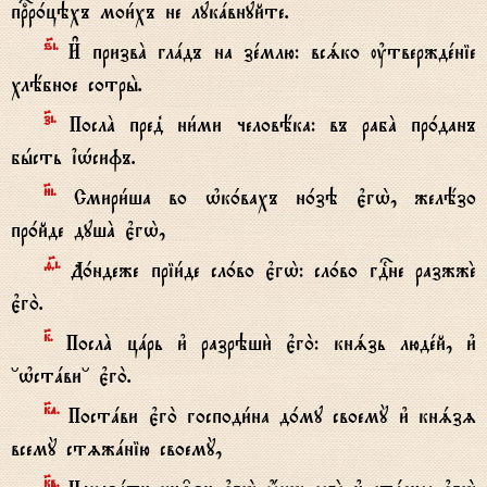
прbр0цэхъ мои1хъ не лукaвнуйте.
ѕ7i.
И# призвA глaдъ на зeмлю: всsко ўтверждeніе
хлёбное сотры2.
з7i.
ПослA пред8 ни1ми человёка: въ рабA пр0данъ
бhсть їHсифъ.
}i.
Смири1ша во њк0вахъ н0зэ є3гw2, желёзо
пр0йде душA є3гw2,
f7i.
Д0ндеже пріи1де сл0во є3гw2: сл0во гDне разжжE
є3го2.
к7.
ПослA цaрь и3 разрэши2 є3го2: кнsзь людeй, и3
°њстaви° є3го2.
к7а.
Постaви є3го2 господи1на д0му своемY и3 кнsзz
всемY стzжaнію своемY,
к7в.