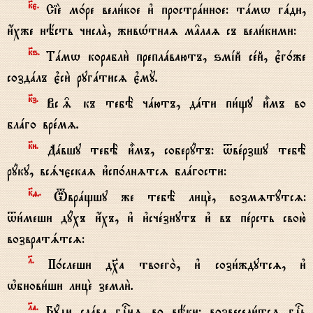
к7є.
СіE м0ре вели1кое и3 прострaнное: тaмw гaди,
и4хже нёсть числA, живHтнаz м†лаz съ вели1кими:
к7ѕ.
Тaмw корабли2 преплaваютъ, ѕмjй сeй, є3г0же
создaлъ є3си2 ругaтисz є3мY.
к7з.
Вс‰ къ тебЁ чaютъ, дaти пи1щу и5мъ во
блaго врeмz.
к7и.
Дaвшу тебЁ и5мъ, соберyтъ: tвeрзшу тебЁ
рyку, всsчєскаz и3сп0лнzтсz блaгости:
к7f.
Tврaщшу же тебЁ лицE, возмzтyтсz:
tи1меши дyхъ и4хъ, и3 и3счeзнутъ и3 въ пeрсть свою2
возвратsтсz:
l.
П0слеши д¦а твоего2, и3 сози1ждутсz, и3
њбнови1ши лицE земли2.
lа.
Бyди слaва гDнz во вёки: возвесели1тсz гDь