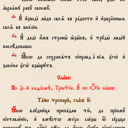
ґвраaму рабY своемY.
м7г.
И# и3зведE лю1ди сво‰ въ рaдости и3 и3збр†нныz
сво‰ въ весeліи.
м7д.
И# дадE и5мъ страны6 kзы6къ, и3 труды2 людeй
наслёдоваша:
м7є.
Ћкw да сохранsтъ њправд†ніz є3гw2 и3
зак0на є3гw2 взhщутъ.
Слaва:
По д7i-й каfjсмэ, Трис™0е. И# по Џ§е нaшъ:
Тaже тропари2, глaсъ }:
Ћкw блудни1ца припaдаю ти2, да пріимY
њставлeніе, и3 вмёстw мЂра слeзы t сeрдца
приношy ти, хrтE б9е: да ћкw џную ўщeдриши