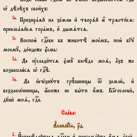
њ дёлэхъ свои1хъ:
lв.
Призирazй на зeмлю и3 творsй ю5 трzсти1сz:
прикасazйсz горaмъ, и3 дымsтсz.
lг.
Воспою2 гDеви въ животЁ моeмъ, пою2 бGу
моемY, д0ндеже є4смь:
lд.
Да ўслади1тсz є3мY бесёда моS, ѓзъ же
возвеселю1сz њ гDэ.
lє.
Да и3счeзнутъ грBшницы t земли2, и3
беззакHнницы, ћкоже не бhти и5мъ. Бlгослови2,
душE моS, гDа.
Слaва:
Ґллилyіа, Rд.
№.
И#сповёдайтесz гDеви и3 призывaйте и4мz є3гw2,