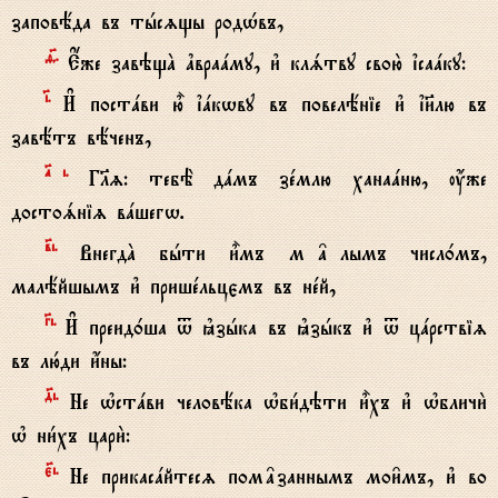
заповёда въ тhсzщы родHвъ,
f7.
Е$же завэщA ґвраaму, и3 клsтву свою2 їсаaку:
‹.
И# постaви ю5 їaкwву въ повелёніе и3 ї}лю въ
завётъ вёченъ,
№i.
Гlz: тебЁ дaмъ зeмлю ханаaню, ќже
достоsніz вaшегw.
в7i.
ВнегдA бhти и5мъ м†лымъ числ0мъ,
малёйшымъ и3 пришeльцємъ въ нeй,
Gi.
И# преид0ша t kзhка въ kзhкъ и3 t цaрствіz
въ лю1ди и4ны:
д7i.
Не њстaви человёка њби1дэти и5хъ и3 њбличи2
њ ни1хъ цари2:
є7i.
Не прикасaйтесz пом†заннымъ мои6мъ, и3 во