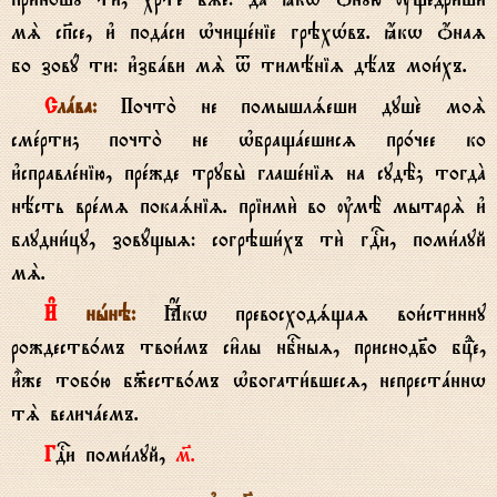
мS сп7се, и3 подaси њчищeніе грэхHвъ. ћкw џнаz
бо зовy ти: и3збaви мS t тимёніz дёлъ мои1хъ.
Слaва:
Почто2 не помышлsеши душE моS
смeрти; почто2 не њбращaешисz пр0чее ко
и3справлeнію, прeжде трубы2 глашeніz на судЁ; тогдA
нёсть врeмz покаsніz. пріими2 во ўмЁ мытарS и3
блудни1цу, зовyщыz: согрэши1хъ ти2 гDи, поми1луй
мS.
И# нhнэ:
Ћкw превосходsщаz вои1стинну
рождеств0мъ твои1мъ си6лы нбcныz, приснодв7о бцdе,
и5же тоб0ю б9еств0мъ њбогати1вшесz, непрестaннw
тS величaемъ.
ГDи поми1луй,
м7.