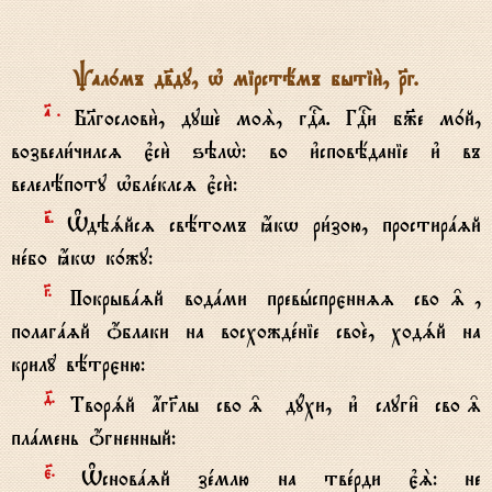
Pал0мъ дв7ду, њ мірстёмъ бытіи2, Rг.
№.
Бlгослови2, душE моS, гDа. ГDи б9е м0й,
возвели1чилсz є3си2 ѕэлw2: во и3сповёданіе и3 въ
велелёпоту њблeклсz є3си2:
в7.
Њдэsйсz свётомъ ћкw ри1зою, простирazй
нeбо ћкw к0жу:
G.
Покрывazй водaми превhспрєннzz сво‰,
полагazй џблаки на восхождeніе своE, ходsй на
крил{ вётрєню:
д7.
Творsй ѓгGлы сво‰ дyхи, и3 слуги6 сво‰
плaмень џгненный:
є7.
Њсновazй зeмлю на твeрди є3S: не