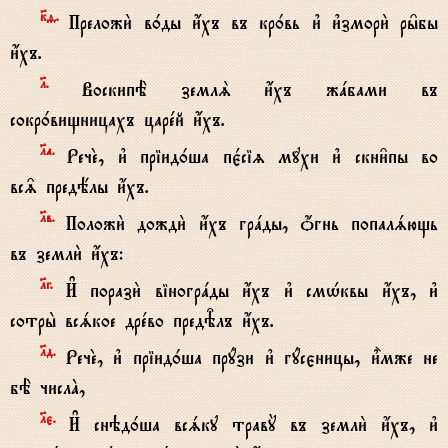
к7f.
Преложи2 в0ды и4хъ въ кр0вь и3 и3змори2 ры6бы
и4хъ.
l.
ВоскипЁ землS и4хъ жaбами въ
сокр0вищницахъ царeй и4хъ.
lа.
РечE, и3 пріид0ша пє1сіz м{хи и3 скни6пы во
вс‰ предёлы и4хъ.
lв.
Положи2 дожди2 и4хъ грaды, џгнь попалsющь
въ земли2 и4хъ:
lг.
И# порази2 віногрaды и4хъ и3 смHквы и4хъ, и3
сотры2 всsкое дрeво предBлъ и4хъ.
lд.
РечE, и3 пріид0ша прyзи и3 гyсєницы, и5мже не
бЁ числA,
lє.
И# снэд0ша всsку травY въ земли2 и4хъ, и3