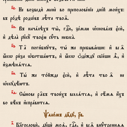
к7є.
Не возведи2 менE во преполовeніе днjй мои1хъ:
въ р0дэ родHвъ лBта тво‰.
к7ѕ.
Въ начaлэхъ ты2, гDи, зeмлю њсновaлъ є3си2,
и3 дэлA рукY твоє1ю сyть небесA.
к7з.
Т† поги1бнутъ, тh же пребывaеши: и3 вс‰
ћкw ри1за њбетшaютъ, и3 ћкw nдeжду свіeши |, и3
и3змэнsтсz.
к7и.
Тh же т0йжде є3си2, и3 лBта тво‰ не
њскудёютъ.
к7f.
Сhнове р†бъ твои1хъ вселsтсz, и3 сёмz и4хъ
во вёкъ и3спрaвитсz.
Pал0мъ дв7ду, Rв.
№.
Бlгослови2, душE моS, гDа, и3 вс‰ внyтрєннzz