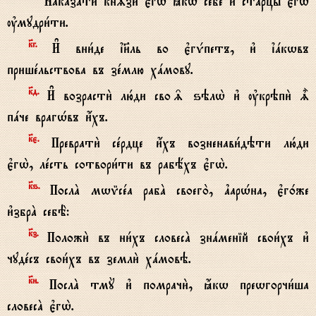
Наказaти кн‰зи є3гw2 ћкw себE и3 стaрцы є3гw2
ўмудри1ти.
к7г.
И# вни1де ї}ль во є3гЂпетъ, и3 їaкwвъ
пришeльствова въ зeмлю хaмову.
к7д.
И# возрасти2 лю1ди сво‰ ѕэлw2 и3 ўкрэпи2 |
пaче врагHвъ и4хъ.
к7є.
Преврати2 сeрдце и4хъ возненави1дэти лю1ди
є3гw2, лeсть сотвори1ти въ рабёхъ є3гw2.
к7ѕ.
ПослA мwmсeа рабA своего2, ґарHна, є3г0же
и3збрA себЁ:
к7з.
Положи2 въ ни1хъ словесA знaменій свои1хъ и3
чудeсъ свои1хъ въ земли2 хaмовэ.
к7и.
ПослA тмY и3 помрачи2, ћкw преwгорчи1ша
словесA є3гw2.