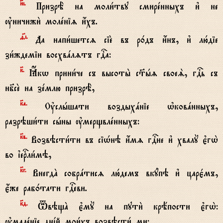
}i.
ПризрЁ на моли1тву смирeнныхъ и3 не
ўничижи2 молeніz и4хъ.
f7i.
Да напи1шетсz сіE въ р0дъ и4нъ, и3 лю1діе
зи1ждеміи восхвaлzтъ гDа:
к7.
Ћкw прини1че съ высоты2 с™hz своеS, гDь съ
нб7сE на зeмлю призрЁ,
к7а.
Ўслhшати воздыхaніе њковaнныхъ,
разрэши1ти сhны ўмерщвлeнныхъ:
к7в.
Возвэсти1ти въ сіHнэ и4мz гDне и3 хвалY є3гw2
во їеrли1мэ,
к7г.
ВнегдA собрaтисz лю1демъ вкyпэ и3 царє1мъ,
є4же раб0тати гDеви.
к7д.
TвэщA є3мY на пути2 крёпости є3гw2:
ўмалeніе днjй мои1хъ возвэсти1 ми: