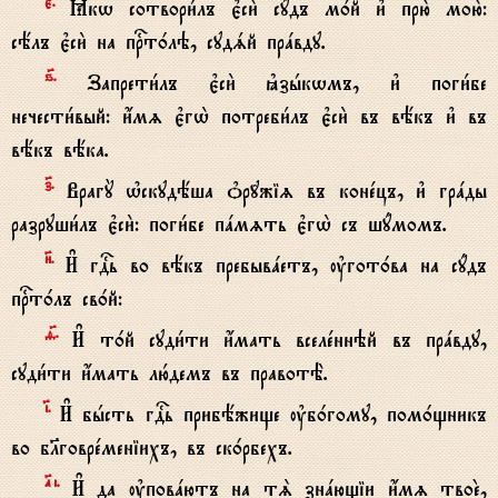
є7.
Ћкw сотвори1лъ є3си2 сyдъ м0й и3 прю2 мою2:
сёлъ є3си2 на пrт0лэ, судsй прaвду.
ѕ7.
Запрети1лъ є3си2 kзhкwмъ, и3 поги1бе
нечести1вый: и4мz є3гw2 потреби1лъ є3си2 въ вёкъ и3 въ
вёкъ вёка.
з7.
ВрагY њскудёша nр{жіz въ конeцъ, и3 грaды
разруши1лъ є3си2: поги1бе пaмzть є3гw2 съ шyмомъ.
}.
И# гDь во вёкъ пребывaетъ, ўгот0ва на сyдъ
пrт0лъ св0й:
f7.
И# т0й суди1ти и4мать вселeннэй въ прaвду,
суди1ти и4мать лю1демъ въ правотЁ.
‹.
И# бhсть гDь прибёжище ўб0гому, пом0щникъ
во бlговрeменіихъ, въ ск0рбехъ.
№i.
И# да ўповaютъ на тS знaющіи и4мz твоE,