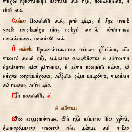
ти1хое пристaнище настaви мS гDи, покаsніемъ, и3
сп7си1 мz.
Слaва:
Поми1луй мS, речE дв7дъ, и3 ѓзъ тебЁ
зовY: согрэши1хъ сп7се, грэхи2 мо‰ њчи1стивъ
покаsніемъ, поми1луй мS.
И# нhнэ:
Предстaтельство тeплое хrтіaнъ, сн7а
твоего2 моли2 бцdе, всsкагw ѕлодёйства и3 лю1тости
и3збaвити нaсъ рaтника, и3 дaти прощeніе нaмъ, њ
ни1хже согрэши1хомъ, млcрдіz рaди щедр0тъ, твои1ми
мlтвами, м™и дв7о.
ГDи поми1луй,
м7.
и3 мlтва:
ВLко вседержи1телю, џ§е гDа нaшегw ї}са хrтA,
є3динор0днагw твоегw2 сн7а, дaждь ми2 тёло