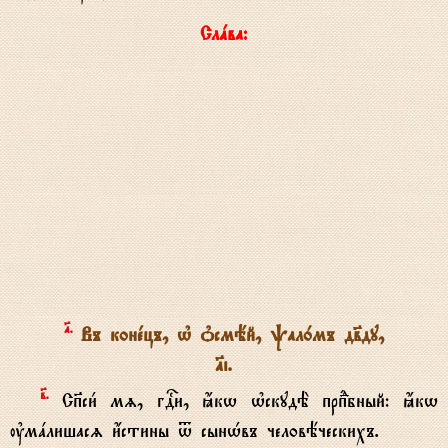
Слaва:
№.
Въ конeцъ, њ nсмёй, pал0мъ дв7ду,
№i.
в7.
Сп7си1 мz, гDи, ћкw њскудЁ прпdбный: ћкw
ўмaлишасz и4стины t сынHвъ человёческихъ.