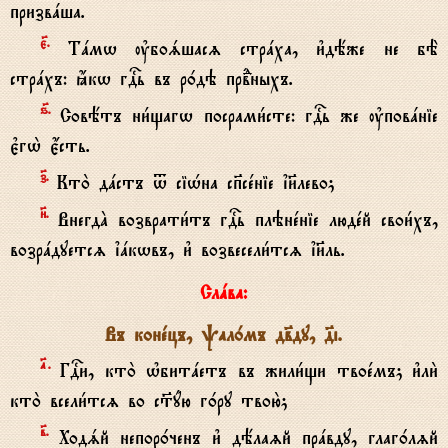
призвaша.
є7.
Тaмw ўбоsшасz стрaха, и3дёже не бЁ
стрaхъ: ћкw гDь въ р0дэ првdныхъ.
ѕ7.
Совётъ ни1щагw посрами1сте: гDь же ўповaніе
є3гw2 є4сть.
з7.
Кто2 дaстъ t сіHна сп7сeніе ї}лево;
}.
ВнегдA возврати1тъ гDь плэнeніе людeй свои1хъ,
возрaдуетсz їaкwвъ, и3 возвесели1тсz ї}ль.
Слaва:
Въ конeцъ, pал0мъ дв7ду, д7i.
№.
ГDи, кто2 њбитaетъ въ жили1щи твоeмъ; и3ли2
кто2 всели1тсz во с™yю г0ру твою2;
в7.
Ходsй непор0ченъ и3 дёлаzй прaвду, глаг0лzй