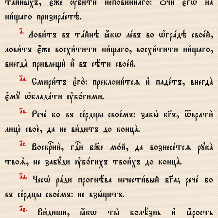
тaйныхъ, є4же ўби1ти непови1ннаго: џчи є3гw2 на
ни1щаго призирaетэ.
l.
Лови1тъ въ тaйнэ ћкw лeвъ во њгрaдэ своeй,
лови1тъ є4же восхи1тити ни1щаго, восхи1тити ни1щаго,
внегдA привлещи2 и5 въ сёти своeй.
lа.
Смири1тъ є3го2: преклони1тсz и3 падeтъ, внегдA
є3мY њбладaти ўб0гими.
lв.
Речe бо въ сeрдцы своeмъ: забы2 бGъ, tврати2
лицE своE, да не ви1дитъ до концA.
lг.
Воскrни2, гDи б9е м0й, да вознесeтсz рукA
твоS, не забyди ўб0гихъ твои1хъ до концA.
lд.
Чесw2 рaди прогнёва нечести1вый бGа; речe бо
въ сeрдцы своeмъ: не взhщетъ.
lє.
Ви1диши, ћкw ты2 болёзнь и3 ћрость