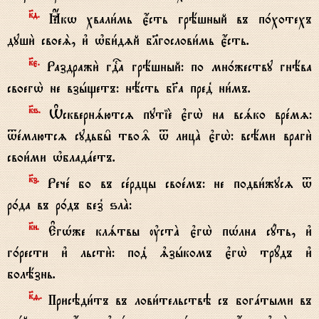
к7д.
Ћкw хвали1мь є4сть грёшный въ п0хотехъ
души2 своеS, и3 њби1дzй бlгослови1мь є4сть.
к7є.
Раздражи2 гDа грёшный: по мн0жеству гнёва
своегw2 не взhщетъ: нёсть бGа пред8 ни1мъ.
к7ѕ.
Њсквернsютсz путіE є3гw2 на всsко врeмz:
teмлютсz судьбы6 тво‰ t лицA є3гw2: всёми враги2
свои1ми њбладaетъ.
к7з.
Речe бо въ сeрдцы своeмъ: не подви1жусz t
р0да въ р0дъ без8 ѕлA:
к7и.
Е#гHже клsтвы ўстA є3гw2 пHлна сyть, и3
г0рести и3 льсти2: под8 љзhкомъ є3гw2 трyдъ и3
болёзнь.
к7f.
Присэди1тъ въ лови1тельствэ съ богaтыми въ