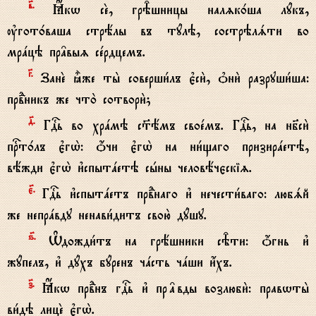
в7.
Ћкw сE, грBшницы налzк0ша лyкъ,
ўгот0ваша стрёлы въ тyлэ, сострэлsти во
мрaцэ пр†выz сeрдцемъ.
G.
ЗанE ±же ты2 соверши1лъ є3си2, nни2 разруши1ша:
првdникъ же что2 сотвори2;
д7.
ГDь во хрaмэ с™ёмъ своeмъ. ГDь, на нб7си2
пrт0лъ є3гw2: џчи є3гw2 на ни1щаго призирaетэ,
вёжди є3гw2 и3спытaетэ сhны человёчєскіz.
є7.
ГDь и3спытaетъ првdнаго и3 нечести1ваго: любsй
же непрaвду ненави1дитъ свою2 дyшу.
ѕ7.
Њдожди1тъ на грёшники сBти: џгнь и3
жyпелъ, и3 дyхъ бyренъ чaсть чaши и4хъ.
з7.
Ћкw првdнъ гDь и3 пр†вды возлюби2: правwты2
ви1дэ лицE є3гw2.