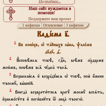
Подробнее...
Наш сайт нуждается в
помощи!
Поддержите наш проект
Подробнее...
1 кафизма
Оглавление
3 кафизма
Каfjсма в7.
№.
Въ конeцъ, њ тaйныхъ сhна, pал0мъ
дв7ду, f7.
в7.
И#сповёмсz тебЁ, гDи, всёмъ сeрдцемъ
мои1мъ, повёмъ вс‰ чудесA тво‰.
G.
Возвеселю1сz и3 возрaдуюсz њ тебЁ, пою2 и4мени
твоемY, вhшній.
д7.
ВнегдA возврати1тисz врагY моемY вспsть,
и3знем0гутъ и3 поги1бнутъ t лицA твоегw2.