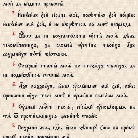
мои2 да ви1дита правоты6.
G.
И#скуси1лъ є3си2 сeрдце моE, посэти1лъ є3си2 н0щію:
и3скуси1лъ мS є3си2, и3 не њбрётесz во мнЁ непрaвда.
д7.
Ћкw да не возглаг0лютъ ўстA мо‰ дёлъ
человёческихъ, за словесA ўстeнъ твои1хъ ѓзъ
сохрани1хъ пути6 жeстwки.
є7.
Соверши2 стwпы2 мо‰ во стезsхъ твои1хъ, да
не подви1жутсz стwпы2 мо‰.
ѕ7.
Ѓзъ воззвaхъ, ћкw ўслhшалъ мS є3си2, б9е:
приклони2 ќхо твоE мнЁ и3 ўслhши глаг0лы мо‰.
з7.
Ўдиви2 млcти тво‰, сп7сazй ўповaющыz на
тS t проти1вzщихсz десни1цэ твоeй:
}.
Сохрани1 мz, гDи, ћкw зёницу џка: въ кр0вэ
крил{ твоє1ю покрhеши мS