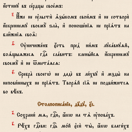
и4стину въ сeрдцы своeмъ:
G.
И$же не ўльсти2 љзhкомъ свои1мъ и3 не сотвори2
и4скреннему своемY ѕлA, и3 поношeніz не пріsтъ на
бли6жніz сво‰:
д7.
Ўничижeнъ є4сть пред8 ни1мъ лукaвнуzй,
боsщыzжесz гDа слaвитъ: кленhйсz и4скреннему
своемY и3 не tметazсz:
є7.
СребрA своегw2 не дадE въ ли1хву и3 мзды2 на
непови1нныхъ не пріsтъ. Творsй сі‰ не подви1житсz
во вёкъ.
Столпописaніе, дв7ду, є7i.
№.
Сохрани1 мz, гDи, ћкw на тS ўповaхъ.
в7.
Рёхъ гDеви: гDь м0й є3си2 ты2, ћкw благи1хъ