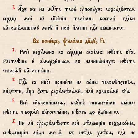
з7.
Ѓзъ же на млcть твою2 ўповaхъ: возрaдуетсz
сeрдце моE њ сп7сeніи твоeмъ: воспою2 гDеви
бlгодёzвшему мнЁ и3 пою2 и4мени гDа вhшнzгw.
Въ конeцъ, pал0мъ дв7ду, Gi.
№.
РечE безyменъ въ сeрдцы своeмъ: нёсть бGъ.
Растлёша и3 њмерзи1шасz въ начинaніихъ: нёсть
творsй бlгостhню.
в7.
ГDь съ нб7сE прини1че на сhны человёчєскіz,
ви1дэти, ѓще є4сть разумэвazй, и3ли2 взыскazй бGа.
G.
Вси2 ўклони1шасz, вкyпэ неключи1ми бhша:
нёсть творsй бlгостhню, нёсть до є3ди1нагw.
д7.
Ни ли2 ўразумёютъ вси2 дёлающіи беззак0ніе,
снэдaющіи лю1ди мо‰ въ снёдь хлёба; гDа не