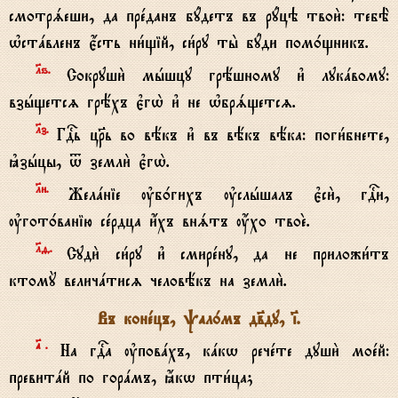
смотрsеши, да прeданъ бyдетъ въ рyцэ твои2: тебЁ
њстaвленъ є4сть ни1щій, си1ру ты2 бyди пом0щникъ.
lѕ.
Сокруши2 мhшцу грёшному и3 лукaвому:
взhщетсz грёхъ є3гw2 и3 не њбрsщетсz.
lз.
ГDь цRь во вёкъ и3 въ вёкъ вёка: поги1бнете,
kзhцы, t земли2 є3гw2.
lи.
Желaніе ўб0гихъ ўслhшалъ є3си2, гDи,
ўгот0ванію сeрдца и4хъ внsтъ ќхо твоE.
lf.
Суди2 си1ру и3 смирeну, да не приложи1тъ
ктомY величaтисz человёкъ на земли2.
Въ конeцъ, pал0мъ дв7ду, ‹.
№.
На гDа ўповaхъ, кaкw речeте души2 моeй:
превитaй по горaмъ, ћкw пти1ца;