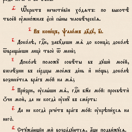
f7.
W$крестъ нечести1віи х0дzтъ: по высотЁ
твоeй ўмн0жилъ є3си2 сhны человёчєскіz.
№.
Въ конeцъ, pал0мъ дв7ду, в7i.
в7.
Док0лэ, гDи, забyдеши мS до концA; док0лэ
tвращaеши лицE твоE t менE;
G.
Док0лэ положY совёты въ души2 моeй,
бwлёзни въ сeрдцы моeмъ дeнь и3 н0щь; док0лэ
вознесeтсz врaгъ м0й на мS;
д7.
При1зри, ўслhши мS, гDи б9е м0й: просвэти2
џчи мои2, да не когдA ўснY въ смeрть:
є7.
Да не когдA речeтъ врaгъ м0й: ўкрэпи1хсz на
него2.
ѕ7.
Стужaющіи ми2 возрaдуютсz, ѓще подви1жусz.