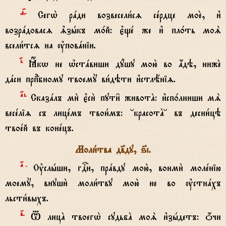
f7.
Сегw2 рaди возвесели1сz сeрдце моE, и3
возрaдовасz љзhкъ м0й: є3щe же и3 пл0ть моS
всели1тсz на ўповaніи.
‹.
Ћкw не њстaвиши дyшу мою2 во ѓдэ, нижE
дaси прпdбному твоемY ви1дэти и3стлёніz.
№i.
Сказaлъ ми2 є3си2 пути6 животA: и3сп0лниши мS
весeліz съ лицeмъ твои1мъ: °красотA° въ десни1цэ
твоeй въ конeцъ.
Моли1тва дв7ду, ѕ7i.
№.
Ўслhши, гDи, прaвду мою2, вонми2 молeнію
моемY, внуши2 моли1тву мою2 не во ўстнaхъ
льсти1выхъ.
в7.
T лицA твоегw2 судьбA моS и3зhдетъ: џчи