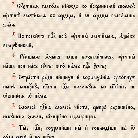
G.
Сyєтнаz глаг0ла кjйждо ко и4скреннему своемY:
ўстнЁ льсти6выz въ сeрдцы, и3 въ сeрдцы глаг0лаша
ѕл†z.
д7.
Потреби1тъ гDь вс‰ ўстны2 льсти6выz, љзhкъ
велерёчивый,
є7.
Рeкшыz: љзhкъ нaшъ возвели1чимъ, ўстны2
н†ша при нaсъ сyть: кто2 нaмъ гDь є4сть;
ѕ7.
Стрaсти рaди ни1щихъ и3 воздыхaніz ўб0гихъ
нhнэ воскrнY, гlетъ гDь: положyсz во сп7сeніе, не
њбиню1сz њ нeмъ.
з7.
СловесA гDнz словесA чи6ста, сребро2 разжжeно,
и3скушeно земли2, њчищeно седмери1цею.
}.
Ты2, гDи, сохрани1ши ны2 и3 соблюдeши ны2 t
р0да сегw2 и3 во вёкъ.