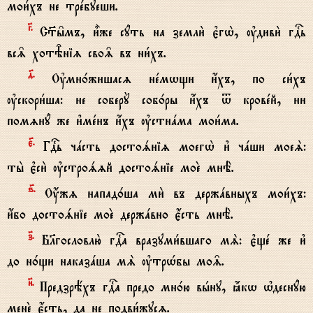
мои1хъ не трeбуеши.
G.
С™ы6мъ, и5же сyть на земли2 є3гw2, ўдиви2 гDь
вс‰ хотBніz сво‰ въ ни1хъ.
д7.
Ўмн0жишасz нeмwщи и4хъ, по си1хъ
ўскори1ша: не соберY соб0ры и4хъ t кровeй, ни
помzнy же и3мeнъ и4хъ ўстнaма мои1ма.
є7.
ГDь чaсть достоsніz моегw2 и3 чaши моеS:
ты2 є3си2 ўстроszй достоsніе моE мнЁ.
ѕ7.
Ќжz напад0ша ми2 въ держaвныхъ мои1хъ:
и4бо достоsніе моE держaвно є4сть мнЁ.
з7.
Бlгословлю2 гDа вразуми1вшаго мS: є3щe же и3
до н0щи наказaша мS ўтрHбы мо‰.
}.
Предзрёхъ гDа предо мн0ю вhну, ћкw њдеснyю
менE є4сть, да не подви1жусz.