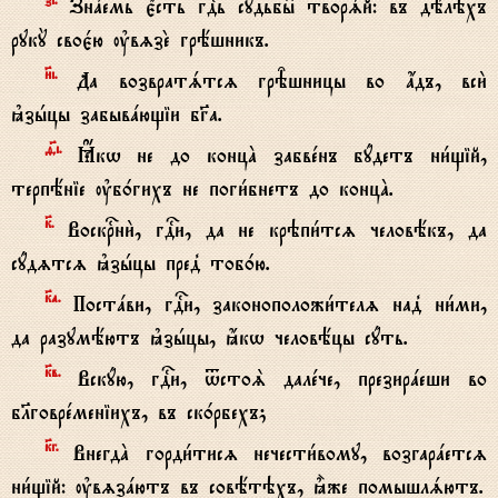
з7i.
Знaемь є4сть гDь судьбы6 творsй: въ дёлэхъ
рукY своє1ю ўвzзE грёшникъ.
}i.
Да возвратsтсz грBшницы во ѓдъ, вси2
kзhцы забывaющіи бGа.
f7i.
Ћкw не до концA забвeнъ бyдетъ ни1щій,
терпёніе ўб0гихъ не поги1бнетъ до концA.
к7.
Воскrни2, гDи, да не крэпи1тсz человёкъ, да
сyдzтсz kзhцы пред8 тоб0ю.
к7а.
Постaви, гDи, законоположи1телz над8 ни1ми,
да разумёютъ kзhцы, ћкw человёцы сyть.
к7в.
Вскyю, гDи, tстоS далeче, презирaеши во
бlговрeменіихъ, въ ск0рбехъ;
к7г.
ВнегдA горди1тисz нечести1вому, возгарaетсz
ни1щій: ўвzзaютъ въ совётэхъ, ±же помышлsютъ.