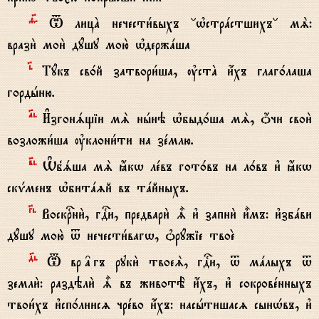
f7.
T лицA нечести1выхъ °њстрaстшихъ° мS:
врази2 мои2 дyшу мою2 њдержaша
‹.
Тyкъ св0й затвори1ша, ўстA и4хъ глаг0лаша
гордhню.
№i.
И#згонsщіи мS нhнэ њбыд0ша мS, џчи свои2
возложи1ша ўклони1ти на зeмлю.
в7i.
Њб8sша мS ћкw лeвъ гот0въ на л0въ и3 ћкw
скЂменъ њбитazй въ тaйныхъ.
Gi.
Воскrни2, гDи, предвари2 | и3 запни2 и5мъ: и3збaви
дyшу мою2 t нечести1вагw, nрyжіе твоE
д7i.
T вр†гъ руки2 твоеS, гDи, t мaлыхъ t
земли2: раздэли2 | въ животЁ и4хъ, и3 сокровeнныхъ
твои1хъ и3сп0лнисz чрeво и4хъ: насhтишасz сынHвъ, и3