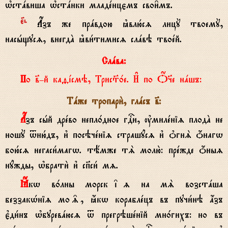
њстaвиша њстaнки младeнцємъ свои6мъ.
є7i.
Ѓзъ же прaвдою kвлю1сz лицY твоемY,
насhщусz, внегдA kви1тимисz слaвэ твоeй.
Слaва:
По в7-й каfjсмэ, Трис™0е. И# по Џ§е нaшъ:
Тaже тропари2, глaсъ в7:
Ѓзъ сhй дрeво непл0дное гDи, ўмилeніz плодA не
ношY tню1дъ, и3 посэчeніz страшyсz и3 nгнS џнагw
бою1сz негаси1магw. тёмже тS молю2: прeжде џныz
нyжды, њбрати2 и3 сп7си1 мz.
Ћкw в0лны морск‡z на мS возстaша
беззакHніz мо‰, ћкw кораблeцъ въ пучи1нэ ѓзъ
є3ди1нъ њбуревaюсz t прегрэшeній мн0гихъ: но въ