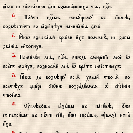
ћкw не њстaвилъ є3си2 взыскaющихъ тS, гDи.
в7i
. П0йте гDеви, живyщему въ сіHнэ,
возвэсти1те во kзhцэхъ начин†ніz є3гw2:
Gi.
Ћкw взыскazй крHви и4хъ помzнY, не забы2
звaніz ўб0гихъ.
д7i.
Поми1луй мS, гDи, ви1ждь смирeніе моE t
вр†гъ мои1хъ, возносsй мS t врaтъ смeртныхъ:
є7i.
Ћкw да возвэщY вс‰ хвалы6 тво‰ во
вратёхъ дщeре сіHни: возрaдуемсz њ сп7сeніи
твоeмъ.
ѕ7i.
Ўглэб0ша kзhцы въ пaгубэ, ю4же
сотвори1ша: въ сёти сeй, ю4же скрhша, ўвzзE ногA
и4хъ.