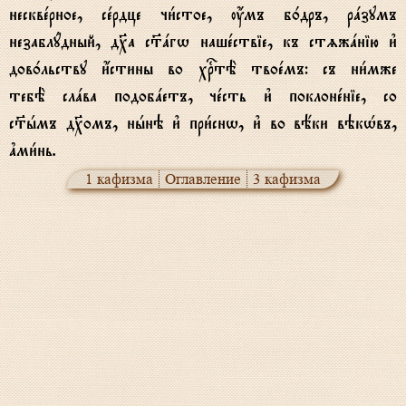
несквeрное, сeрдце чи1стое, ќмъ б0дръ, рaзумъ
незаблyдный, д¦а с™aгw нашeствіе, къ стzжaнію и3
дов0льству и4стины во хrтЁ твоeмъ: съ ни1мже
тебЁ слaва подобaетъ, чeсть и3 поклонeніе, со
с™hмъ д¦омъ, нhнэ и3 при1снw, и3 во вёки вэкHвъ,
ґми1нь.
1 кафизма
Оглавление
3 кафизма