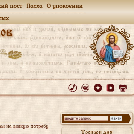
кий пост
Пасха
О упокоении
тых
ов
вы на всякую потребу
Тропари дня