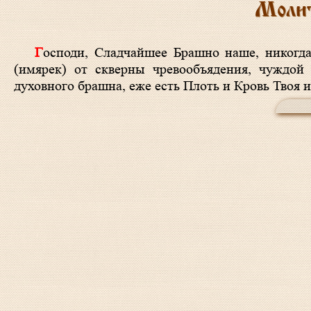
Молит
Господи, Сладчайшее Брашно наше, никогдаже гиблющее, но пребывающее в живот вечный! Очисти раба Твоего
(имярек) от скверны чревообъядения, чуждой
духовного брашна, еже есть Плоть и Кровь Твоя 