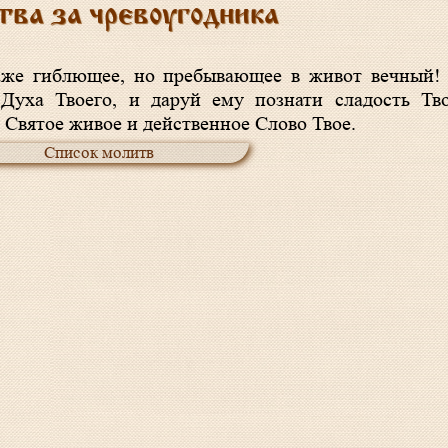
ва за чревоугодника
 Духа Твоего, и даруй ему познати сладость Тв
и Святое живое и действенное Слово Твое.
Список молитв