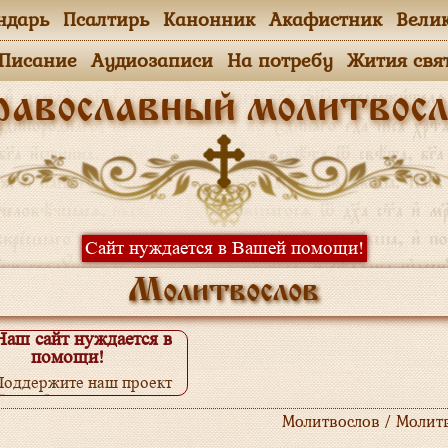
ндарь
Псалтирь
Канонник
Акафистник
Вели
.Писание
Аудиозаписи
На потребу
Жития свя
равославный молитвосл
Сайт нуждается в Вашей помощи!
Молитвослов
Наш сайт нуждается в
помощи!
Поддержите наш проект
одробнее...
Молитвослов / Молит