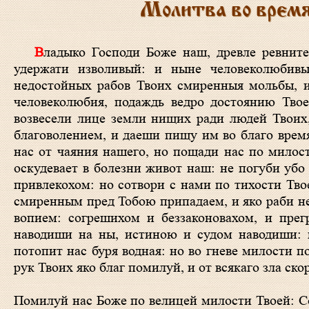
Молитва во время
Владыко Господи Боже наш, древле ревнителя Илию пророка Твоего мольбу послушавый, и еже на время дождь
удержати изволивый: и ныне человеколюбив
недостойных рабов Твоих смиренныя мольбы, и
человеколюбия, подаждь ведро достоянию Тво
возвесели лице земли нищих ради людей Твоих
благоволением, и даеши пищу им во благо врем
нас от чаяния нашего, но пощади нас по милос
оскудевает в болезни живот наш: не погуби убо
привлекохом: но сотвори с нами по тихости Тв
смиренным пред Тобою припадаем, и яко раби не
вопием: согрешихом и беззаконовахом, и прег
наводиши на ны, истиною и судом наводиши: н
потопит нас буря водная: но во гневе милости п
рук Твоих яко благ помилуй, и от всякаго зла ско
Помилуй нас Боже по велицей милости Твоей: Со