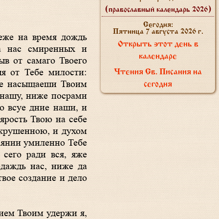
(православный календарь 2026)
Сегодня:
Пятница 7 августа 2026 г.
Открыть этот день в
а нас смиренных и
календаре
ыв от самаго Твоего
я от Тебе милости:
Чтения Св. Писания на
же насыщаеши Твоим
сегодня
 нашу, ниже посрами
о всуе дние наши, и
ярость Твою на себе
окрушенною, и духом
аянии умиленно Тебе
 сего ради вся, яже
даждь нас, ниже да
твое создание и дело
ием Твоим удержи я,