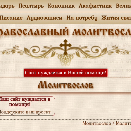
ндарь
Псалтирь
Канонник
Акафистник
Вели
.Писание
Аудиозаписи
На потребу
Жития свя
равославный молитвосл
Сайт нуждается в Вашей помощи!
Молитвослов
Наш сайт нуждается в
помощи!
Поддержите наш проект
одробнее...
Молитвослов / Молит