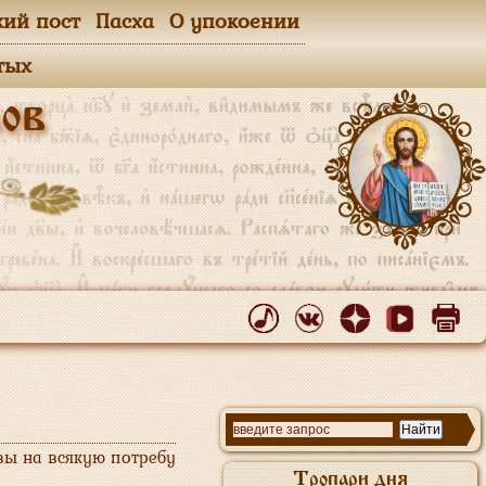
кий пост
Пасха
О упокоении
тых
ов
вы на всякую потребу
Тропари дня