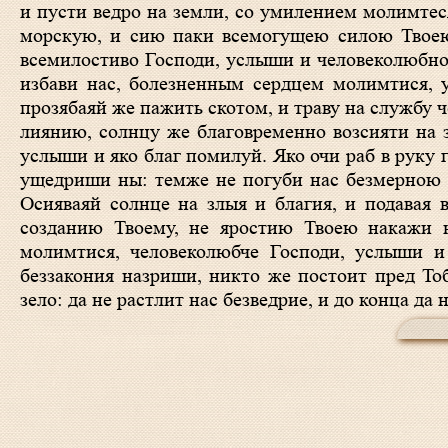
и пусти ведро на земли, со умилением молимте
морскую, и сию паки всемогущею силою Твоею
всемилостиво Господи, услыши и человеколюбно 
избави нас, болезненным сердцем молимтися,
прозябаяй же пажить скотом, и траву на службу 
лиянию, солнцу же благовременно возсияти на 
услыши и яко благ помилуй. Яко очи раб в руку 
ущедриши ны: темже не погуби нас безмерною 
Осияваяй солнце на злыя и благия, и подавая в
созданию Твоему, не яростию Твоею накажи 
молимтися, человеколюбче Господи, услыши 
беззакония назриши, никто же постоит пред То
зело: да не растлит нас безведрие, и до конца д