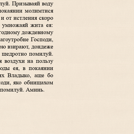
луй. Призываяй воду
покаянии молимтися
и от истления скоро
 умножаяй жита ея:
езгодному дождевному
агоутробне Господи,
рою взирают, дондеже
и щедротно помилуй.
я воздухи на пользу
оды ея, в покаянии
их Владыко, аще бо
поди, яко обнищахом
о помилуй. Аминь.