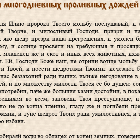
 многодневных проливных дождей
ый Творче, и милостивый Господи, призри и н
 яко щедр презри наша прегрешения, и умолен б
ему, и солнце просвети на требующыя и просящы
, младенец же и скот и иных всех животных, их
я. Ей, Господи Боже наш, не отрини вотще мольбу
ти Твоей, и посети щедротами Твоими: исчезают б
 нас беззаконий ради наших, имиже негодование в 
оей, и по множеству милости Твоея се бо душею с
потребни, паче же большия казни достойни, в пок
решихом во всем, заповеди Твоя преступающе, и
о не до конца тлению, гладу же и погибели пре
омяни, и туне щедрот Твоих ради умилостивися, и 
ро избави.
бираяй воды во облацех от конец земных, поведен