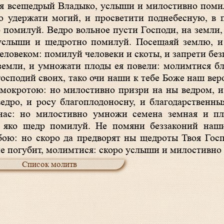
ся всещедрый Владыко, услыши и милостивно поми
 удержати могий, и просветити поднебесную, в 
помилуй. Ведро вольное пусти Господи, на земли, 
 услыши и щедротно помилуй. Посещаяй землю, и
человеком: помилуй человеки и скоты, и запрети б
земли, и умножати плоды ея повели: молимтися бл
господий своих, тако очи наши к тебе Боже наш ве
мокротою: но милостивно призри на ны ведром, 
едро, и росу благоплодоносну, и благодарственны
нас: но милостивно умножи семена земная и пл
и яко щедр помилуй. Не помяни беззаконий наш
бою: но скоро да предворят ны щедроты Твоя Гос
а не погубит, молимтися: скоро услыши и милостивн
Список молитв