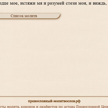
рдце мое, истяжи мя и разумей стези моя, и виждь,
Список молитв
православный-молитвослов.рф
сты молитв, канонов и акафистов по уставу Православной Цер