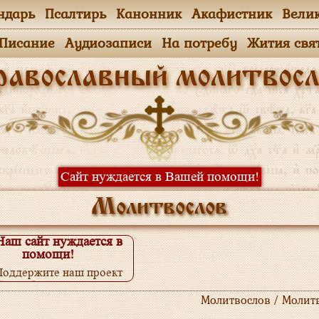
ндарь
Псалтирь
Канонник
Акафистник
Вели
.Писание
Аудиозаписи
На потребу
Жития свя
равославный молитвосл
Сайт нуждается в Вашей помощи!
Молитвослов
Наш сайт нуждается в
помощи!
Поддержите наш проект
одробнее...
Молитвослов / Молит