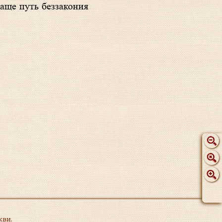
 аще путь беззакония
кви.