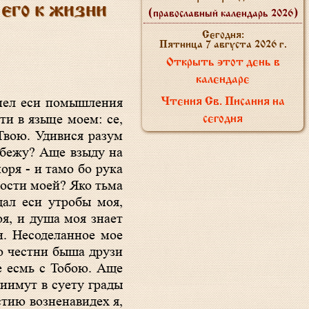
его к жизни
(православный календарь 2026)
Сегодня:
Пятница 7 августа 2026 г.
Открыть этот день в
календаре
Чтения Св. Писания на
ти в языце моем: се,
сегодня
Твою. Удивися разум
о бежу? Аще взыду на
оря - и тамо бо рука
дости моей? Яко тьма
дал еси утробы моя,
оя, и душа моя знает
и. Несоделанное мое
ло честни быша друзи
ще есмь с Тобою. Аще
иимут в суету грады
стию возненавидех я,