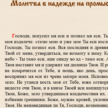
Молитва в надежде на промыс
Господи, искусил мя еси и познал мя еси. Ты познал еси седание мое и востание мое. Ты разумел еси помышления
моя издалеча: стезю мою и уже мое Ты еси изсле
Господи, Ты познал еси. Вся последняя и древн
Твой от мене, утвердиться, не возмогу к нему.
небо - Ты тамо еси, аще сниду во ад - тамо еси.
Твоя наставит мя и удержит мя десница Твоя. И р
не помрачится от Тебе, и нощь, яко день, прос
воспринял мя еси из чрева матере моея. Исповем
зело. Не утаися кость моя от Тебе, юже сотвор
видесте очи Твои, и в книзе Твоей вси напишутс
Твои, Боже, зело утвердишася владычествия их.
избиеши грешники. Боже, мужие кровей, уклонит
Твоя. Не ненавидящыя ли Тя, Господи, возненави