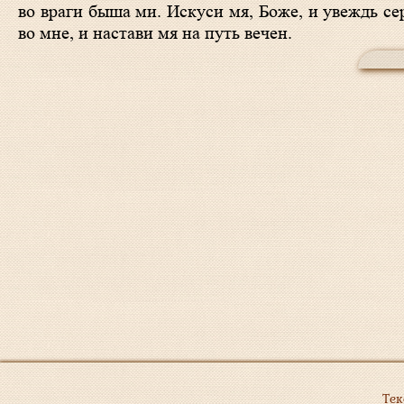
во враги быша ми. Искуси мя, Боже, и увеждь се
во мне, и настави мя на путь вечен.
Тек