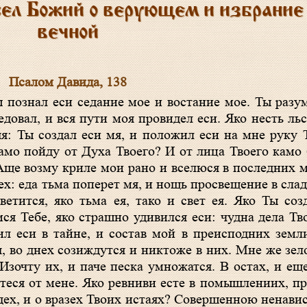
ел Божий о верующем и избрание 
вечной
Псалом Давида, 138
довал, и вся пути моя провидел еси. Яко несть льс
яя: Ты создал еси мя, и положил еси на мне руку 
 Камо пойду от Духа Твоего? И от лица Твоего кам
 Аще возму криле мои рано и вселюся в последних м
ех: еда тьма поперет мя, и нощь просвещение в сла
ветится, яко тьма ея, тако и свет ея. Яко Ты соз
ся Тебе, яко страшно удивился еси: чудна дела Тв
ил еси в тайне, и состав мой в преисподних земл
я, во днех созиждутся и никтоже в них. Мне же зе
 Изочту их, и паче песка умножатся. В остах, и е
еся от мене. Яко ревниви есте в помышлениих, пр
дех, и о вразех Твоих истаях? Совершенною ненави