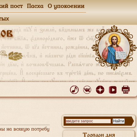
кий пост
Пасха
О упокоении
тых
ов
вы на всякую потребу
Тропари дня