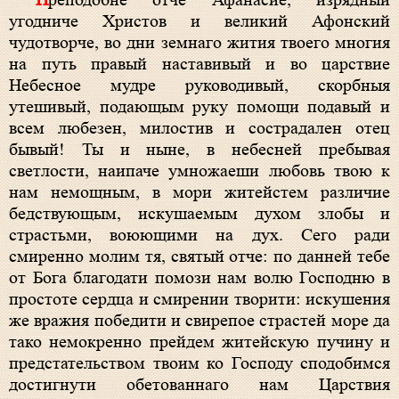
Преподобне отче Афанасие, изрядный
угодниче Христов и великий Афонский
чудотворче, во дни земнаго жития твоего многия
на путь правый наставивый и во царствие
Небесное мудре руководивый, скорбныя
утешивый, подающым руку помощи подавый и
всем любезен, милостив и сострадален отец
бывый! Ты и ныне, в небесней пребывая
светлости, наипаче умножаеши любовь твою к
нам немощным, в мори житейстем различие
бедствующым, искушаемым духом злобы и
страстьми, воюющими на дух. Сего ради
смиренно молим тя, святый отче: по данней тебе
от Бога благодати помози нам волю Господню в
простоте сердца и смирении творити: искушения
же вражия победити и свирепое страстей море да
тако немокренно прейдем житейскую пучину и
предстательством твоим ко Господу сподобимся
достигнути обетованнаго нам Царствия