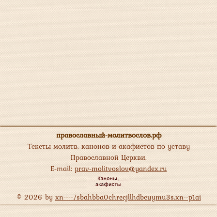
православный-молитвослов.рф
Тексты молитв, канонов и акафистов по уставу
Православной Церкви.
E-mail:
prav-molitvoslov@yandex.ru
© 2026 by
xn----7sbahbba0chrecjllhdbcuymu3s.xn--p1ai