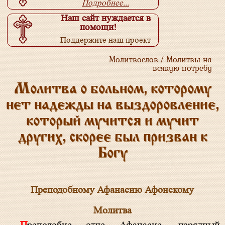
Подробнее...
Наш сайт нуждается в
помощи!
Поддержите наш проект
Подробнее...
Молитвослов / Молитвы на
всякую потребу
Молитва о больном, которому
нет надежды на выздоровление,
который мучится и мучит
других, скорее был призван к
Богу
Преподобному Афанасию Афонскому
Молитва