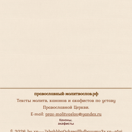
православный-молитвослов.рф
Тексты молитв, канонов и акафистов по уставу
Православной Церкви.
E-mail:
prav-molitvoslov@yandex.ru
© 2026 by
xn----7sbahbba0chrecjllhdbcuymu3s.xn--p1ai