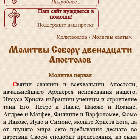
Подробнее...
Наш сайт нуждается в
помощи!
Поддержите наш проект
Подробнее...
Молитвослов / Молитвы святым
Молитвы Собору двенадцати
Апостолов
Молитва первая
Святии славнии и всехвальнии Апостоли,
начальнейшаго Архиерея исповедания нашего,
Иисуса Христа избраннии ученицы и строителие
таин Его: Петре и Павле, Иакове и Иоанне,
Андрее и Матфее, Филиппе и Варфоломее, Фомо
и Иакове, Иудо и Симоне, молите Христа Бога, да
от шуияго мира сего пребывания деснаго во
царствии Своем сподобит предстояния, из сына