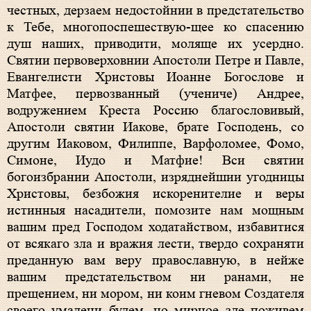
честных, дерзаем недостойнии в предстательство
к Тебе, многопоспешествую-щее ко спасению
душ наших, приводити, моляще их усердно.
Святии первоверховнии Апостоли Петре и Павле,
Евангелисти Христовы Иоанне Богослове и
Матфее, первозванный (учениче) Андрее,
водружением Креста Россию благословивый,
Апостоли святии Иакове, брате Господень, со
другим Иаковом, Филиппе, Варфоломее, Фомо,
Симоне, Иудо и Матфие! Вси святии
богоизбрании Апостоли, изряднейшии угодницы
Христовы, безбожия искоренителие и веры
истинныя насадители, помозите нам мощным
вашим пред Господом ходатайством, избавитися
от всякаго зла и вражия лести, твердо сохраняти
преданную вам веру православную, в нейже
вашим предстательством ни ранами, не
прещением, ни мором, ни коим гневом Создателя
своего умалени будем, но мирное зде поживем