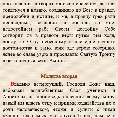
противления сотворит мя сына спасения, да и аз
совлекуся в новаго, созданнаго по Бозе в правде,
преподобии и истине, и мя, в правду грех ради
ненавидима, возлюбит и обитель во мне,
недостойнем рабе Своем, достойну Себе
сотворит, да в правоте веры путем тем ходя,
доиду ко Отцу небесному в наследие вечнаго
достои-нства и тамо, юже зде верою созерцаю,
яснее во славе узрю и прославлю Святую Троицу
в безконечныя веки. Аминь.
Молитва вторая
Владыко всемогущий, Господи Боже наш,
избравый возлюбленныя Своя ученики и
Апостолы на проповедь спасения всему миру,
давый им власть отцу и приими ходатайства их о
роди человеческом, егоже и судити с ними
имаши: тех самых, яко другов Твоих, нам зело