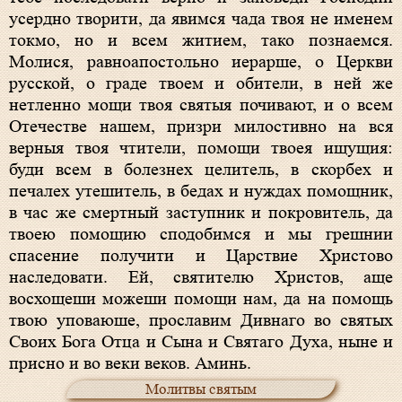
усердно творити, да явимся чада твоя не именем
токмо, но и всем житием, тако познаемся.
Молися, равноапостольно иерарше, о Церкви
русской, о граде твоем и обители, в ней же
нетленно мощи твоя святыя почивают, и о всем
Отечестве нашем, призри милостивно на вся
верныя твоя чтители, помощи твоея ищущия:
буди всем в болезнех целитель, в скорбех и
печалех утешитель, в бедах и нуждах помощник,
в час же смертный заступник и покровитель, да
твоею помощию сподобимся и мы грешнии
спасение получити и Царствие Христово
наследовати. Ей, святителю Христов, аще
восхощеши можеши помощи нам, да на помощь
твою уповаюше, прославим Дивнаго во святых
Своих Бога Отца и Сына и Святаго Духа, ныне и
присно и во веки веков. Аминь.
Молитвы святым