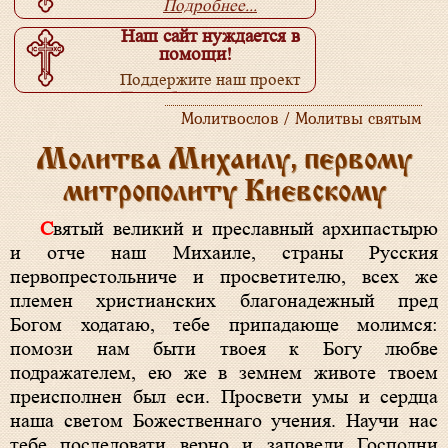
Подробнее...
Наш сайт нуждается в
помощи!
Поддержите наш проект
Подробнее...
Молитвослов / Молитвы святым
Молитва Михаилу, первому
митрополиту Киевскому
Святый великий и преславный архипастырю
и отче нaш Михаиле, страны Русския
первопрестольниче и просветителю, всех же
племен христианских благонадежный пред
Богом ходатаю, тебе припадающе молимся:
помози нам быти твоея к Богу любве
подражателем, ею же в земнем животе твоем
преисполнен был еси. Просвети умы и сердца
наша светом Божественнаго учения. Научи нас
тебе последовати верно и заповеди Господни