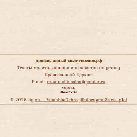
православный-молитвослов.рф
Тексты молитв, канонов и акафистов по уставу
Православной Церкви.
E-mail:
prav-molitvoslov@yandex.ru
© 2026 by
xn----7sbahbba0chrecjllhdbcuymu3s.xn--p1ai