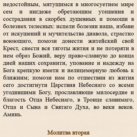
недостойным, мятущимся в многосуетнем мире
сем и нигдеже обретающим утешения и
сострадания в скорбех душевных и помощи в
болезнех телесных: исцели болезни наша, избави
от искушений и мучительства диавола, страстно
воюющаго, помози донести житейский свой
Крест, снести вся тяготы жития и не потеряти в
нем образ Божий, веру право-славную до конца
дней наших сохранити, упование и надежду на
Бога крепкую имети и нелицемерную любовь к
ближним; помози нам по отшествии из жития
сего достигнути Царствия Небеснаго со всеми
угодившими Богу, прославляюще милосердие и
благость Отца Небеснаго, в Троице славимаго,
Отца и Сына и Святаго Духа, во веки веков.
Аминь.
Молитва вторая