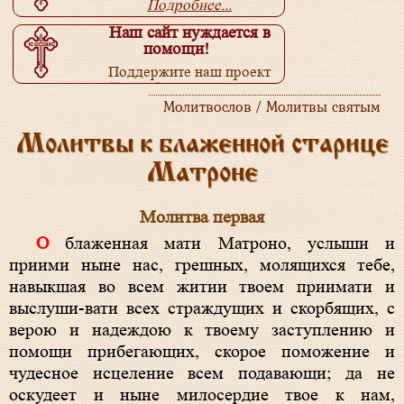
Подробнее...
Наш сайт нуждается в
помощи!
Поддержите наш проект
Подробнее...
Молитвослов / Молитвы святым
Молитвы к блаженной старице
Матроне
Молитва первая
О блаженная мати Матроно, услыши и
приими ныне нас, грешных, молящихся тебе,
навыкшая во всем житии твоем приимати и
выслуши-вати всех страждущих и скорбящих, с
верою и надеждою к твоему заступлению и
помощи прибегающих, скорое поможение и
чудесное исцеление всем подавающи; да не
оскудеет и ныне милосердие твое к нам,