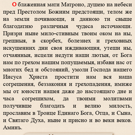
О блаженная мати Матроно, душею на небеси
пред Престолом Божиим предстоящи, телом же
на земли почивающи, и данною ти свыше
благодатию различныя чудеса источающи.
Призри ныне мило-стивным твоим оком на ны,
грешныя, в скорбех, болезнех и греховных
искушениих дни своя иждивающия, утеши ны,
отчаянныя, исцели недуги наши лютыя, от Бога
нам по грехом нашим попущаемыя, избави нас от
многих бед и обстояний, умоли Господа нашего
Иисуса Христа простити нам вся наша
согрешения, беззакония и грехопадения, имиже
мы от юности нашея даже до настоящаго дне и
часа согрешихом, да твоими молитвами
получивше благодать и велию милость,
прославим в Троице Единаго Бога, Отца, и Сына,
и Святаго Духа, ныне и присно и во веки веков.
Аминъ.