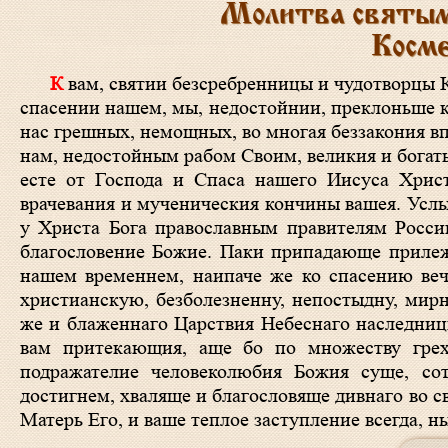
Молитва святым
Косме
К вам, святии безсребренницы и чудотворцы Космо и Дамиане, яко к скорым помощником и теплым молитвенником о
спасении нашем, мы, недостойнии, преклоньше к
нас грешных, немощных, во многая беззакония в
нам, недостойным рабом Своим, великия и богаты
есте от Господа и Спаса нашего Иисуса Христ
врачевания и мученическия кончины вашея. Усл
у Христа Бога православным правителям России
благословение Божие. Паки припадающе прилеж
нашем временнем, наипаче же ко спасению ве
христианскую, безболезненну, непостыдну, мирн
же и блаженнаго Царствия Небеснаго наследницы
вам притекающия, аще бо по множеству грех
подражателие человеколюбия Божия суще, со
достигнем, хваляще и благословяще дивнаго во 
Матерь Его, и ваше теплое заступление всегда, ны