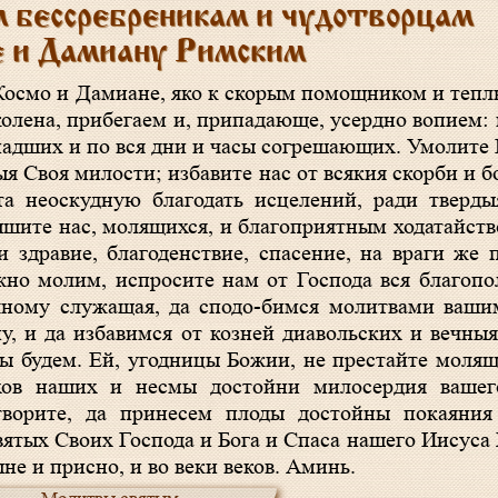
 бессребреникам и чудотворцам
 и Дамиану Римским
олена, прибегаем и, припадающе, усердно вопием: 
падших и по вся дни и часы согрешающих. Умолите 
я Своя милости; избавите нас от всякия скорби и б
а неоскудную благодать исцелений, ради тверды
ышите нас, молящихся, и благоприятным ходатайст
 здравие, благоденствие, спасение, на враги же 
но молим, испросите нам от Господа вся благопо
чному служащая, да сподо-бимся молитвами ваши
у, и да избавимся от козней диавольских и вечныя
 будем. Ей, угодницы Божии, не престайте моляще
ов наших и несмы достойни милосердия вашег
творите, да принесем плоды достойны покаяни
святых Своих Господа и Бога и Спаса нашего Иисус
не и присно, и во веки веков. Аминь.