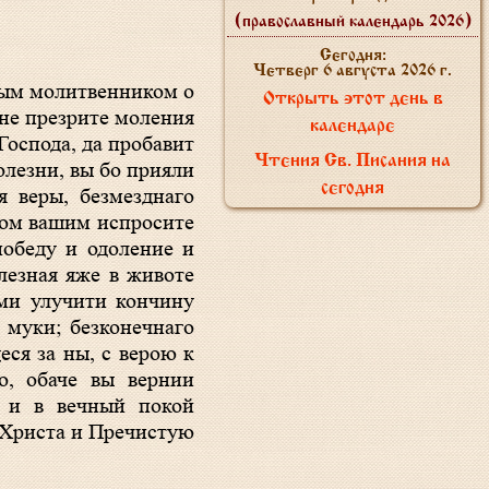
(православный календарь 2026)
Сегодня:
Четверг 6 августа 2026 г.
Открыть этот день в
не презрите моления
календаре
Господа, да пробавит
Чтения Св. Писания на
олезни, вы бо прияли
сегодня
я веры, безмезднаго
вом вашим испросите
победу и одоление и
лезная яже в животе
ми улучити кончину
 муки; безконечнаго
ся за ны, с верою к
о, обаче вы вернии
я и в вечный покой
а Христа и Пречистую