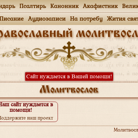
ндарь
Псалтирь
Канонник
Акафистник
Вели
.Писание
Аудиозаписи
На потребу
Жития свя
равославный молитвосл
Сайт нуждается в Вашей помощи!
Молитвослов
Наш сайт нуждается в
помощи!
Поддержите наш проект
одробнее...
Молитвосл