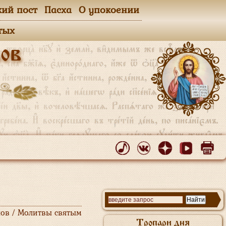
кий пост
Пасха
О упокоении
тых
ов
ов / Молитвы святым
Тропари дня