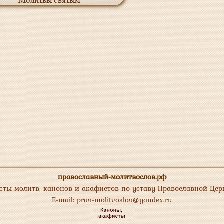
Молитвы святым
православный-молитвослов.рф
сты молитв, канонов и акафистов по уставу Православной Цер
E-mail:
prav-molitvoslov@yandex.ru