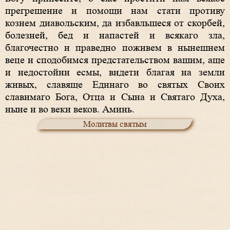
прегрешение и помощи нам стати противу
кознем диавольским, да избавльшеся от скорбей,
болезней, бед и напастей и всякаго зла,
благочестно и праведно поживем в нынешнем
веце и сподобимся предстательством вашим, аще
и недостойни есмы, видети благая на земли
живых, славяще Единаго во святых Своих
славимаго Бога, Отца и Сына и Святаго Духа,
ныне и во веки веков. Аминь.
Молитвы святым