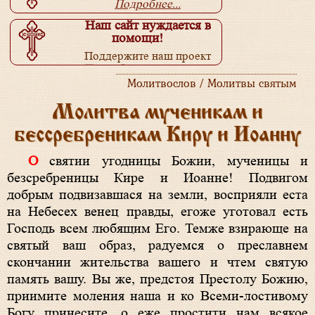
Подробнее...
Наш сайт нуждается в
помощи!
Поддержите наш проект
Подробнее...
Молитвослов / Молитвы святым
Молитва мученикам и
бессребреникам Киру и Иоанну
О святии угодницы Божии, мученицы и
безсребреницы Кире и Иоанне! Подвигом
добрым подвизавшася на земли, восприяли еста
на Небесех венец правды, егоже уготовал есть
Господь всем любящим Его. Темже взирающе на
святый ваш образ, радуемся о преславнем
скончании жительства вашего и чтем святую
память вашу. Вы же, предстоя Престолу Божию,
приимите моления наша и ко Всеми-лостивому
Богу принесите, о еже простити нам всякое