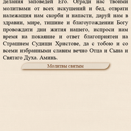
делания заповедей Его. Огради нас твоими
молитвами от всех искушений и бед, отврати
належащия нам скорби и напасти, даруй нам в
здравии, мире, тишине и благоугождении Богу
провождати дни жития нашего, испроси нам
время на покаяние и ответ благоприятен на
Страшнем Судищи Христове, да с тобою и со
всеми избранными славим вечно Отца и Сына и
Святаго Духа. Аминь.
Молитвы святым