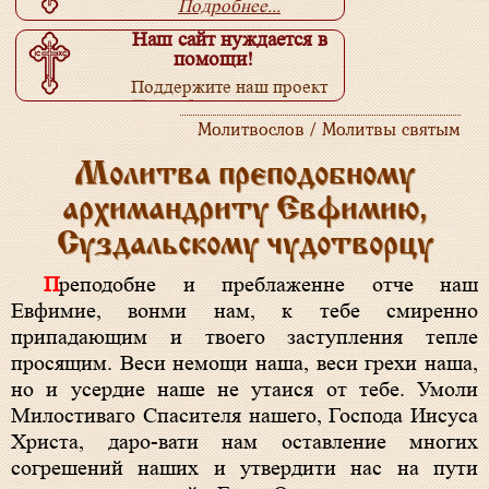
Подробнее...
Наш сайт нуждается в
помощи!
Поддержите наш проект
Подробнее...
Молитвослов / Молитвы святым
Молитва преподобному
архимандриту Евфимию,
Суздальскому чудотворцу
Преподобне и преблаженне отче наш
Евфимие, вонми нам, к тебе смиренно
припадающим и твоего заступления тепле
просящим. Веси немощи наша, веси грехи наша,
но и усердие наше не утаися от тебе. Умоли
Милостиваго Спасителя нашего, Господа Иисуса
Христа, даро-вати нам оставление многих
согрешений наших и утвердити нас на пути