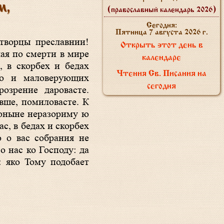
м,
(православный календарь 2026)
Сегодня:
Пятница 7 августа 2026 г.
Открыть этот день в
лая по смерти в мире
календаре
, в скорбех и бедах
Чтения Св. Писания на
го и маловерующих
сегодня
озрение даровасте.
вше, помиловасте. К
доныне неразориму ю
с, в бедах и скорбех
 о вас собрания не
о нас ко Господу: да
 яко Тому подобает