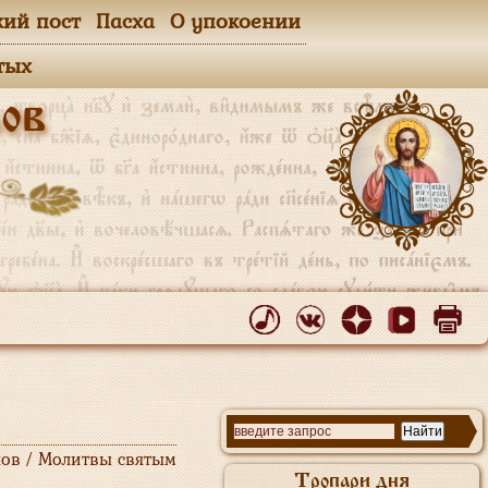
кий пост
Пасха
О упокоении
тых
ов
ов / Молитвы святым
Тропари дня