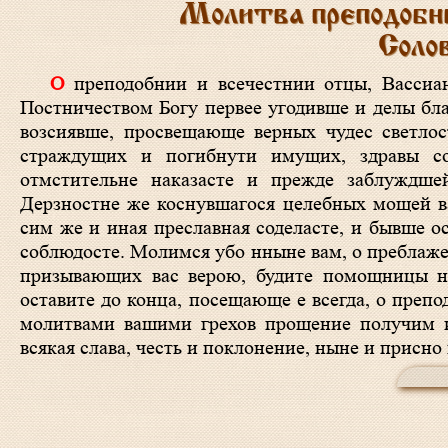
Молитва преподобн
Соло
О преподобнии и всечестнии отцы, Вассиане и Ионо, угодницы Христовы блажении и чудотворцы преславнии!
Постничеством Богу первее угодивше и делы бла
возсиявше, просвещающе верных чудес светлос
страждущих и погибнути имущих, здравы с
отмстительне наказасте и прежде заблуждше
Дерзностне же коснувшагося целебных мощей ва
сим же и иная преславная соделасте, и бывше о
соблюдосте. Молимся убо нныне вам, о преблаже
призывающих вас верою, будите помощницы на
оставите до конца, посещающе е всегда, о препо
молитвами вашими грехов прощение получим и 
всякая слава, честь и поклонение, ныне и присно 