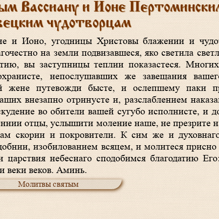
ым Вассиану и Ионе Пертомински
вецким чудотворцам
гочестно на земли подвизавшеся, яко светила свет
тию, вы заступницы теплии показастеся. Многих
охранисте, непослушавших же завещания ваше
й жене путевожди бысте, и ослепшему паки пр
ших внезапно отринусте и, разслаблением наказа
скудение во обители вашей сугубо исполнисте, и 
ннии отцы, услышити моление наше, не презрите на
м скории и покровители. К сим же и духовнаго
добнии, изобилованием всяцем, и молитеся присно 
царствия небеснаго сподобимся благодатию Его:
и веки веков. Аминь.
Молитвы святым