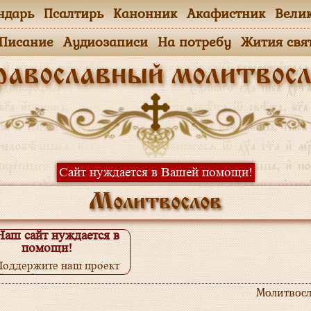
ндарь
Псалтирь
Канонник
Акафистник
Вели
.Писание
Аудиозаписи
На потребу
Жития свя
равославный молитвосл
Сайт нуждается в Вашей помощи!
Молитвослов
Наш сайт нуждается в
помощи!
Поддержите наш проект
одробнее...
Молитвосл