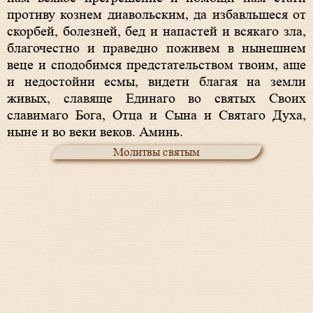
противу кознем диавольским, да избавльшеся от
скорбей, болезней, бед и напастей и всякаго зла,
благочестно и праведно поживем в нынешнем
веце и сподобимся предстательством твоим, аще
и недостойни есмы, видети благая на земли
живых, славяще Единаго во святых Своих
славимаго Бога, Отца и Сына и Святаго Духа,
ныне и во веки веков. Аминь.
Молитвы святым