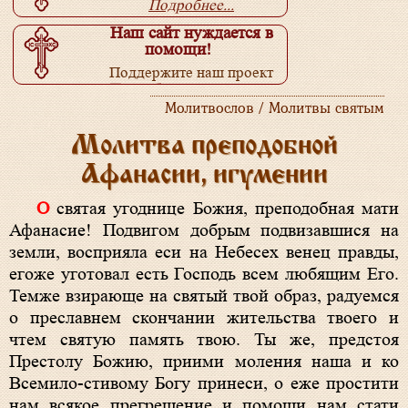
Подробнее...
Наш сайт нуждается в
помощи!
Поддержите наш проект
Подробнее...
Молитвослов / Молитвы святым
Молитва преподобной
Афанасии, игумении
О святая угоднице Божия, преподобная мати
Афанасие! Подвигом добрым подвизавшися на
земли, восприяла еси на Небесех венец правды,
егоже уготовал есть Господь всем любящим Его.
Темже взирающе на святый твой образ, радуемся
о преславнем скончании жительства твоего и
чтем святую память твою. Ты же, предстоя
Престолу Божию, приими моления наша и ко
Всемило-стивому Богу принеси, о еже простити
нам всякое прегрешение и помощи нам стати