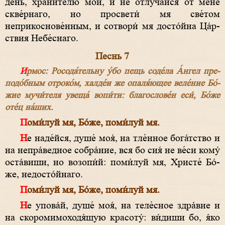
день, храни́телю мой, и не отлуча́йся от мене́
скве́рнаго, но просвети́ мя све́том
неприкоснове́нным, и сотвори́ мя досто́йна Ца́р­
ст­вия Не­бе́с­наго.
Песнь 7
Ирмос: Росода́тельну у́бо пещь соде́ла А́н­гел пре­
по­до́б­ным отроко́м, халде́и же опаля́ющее веле́ние Бо́­
жие мучи́теля увеща́ вопи́ти: бла­гослове́н еси́, Бо́­же
оте́ц на́ших.
Поми́луй мя, Бо́­же, поми́луй мя.
Не наде́йся, душе́ моя́, на тле́нное бога́тство и
на непра́ведное собра́ние, вся бо сия́ не ве́си кому́
оста́виши, но возопи́й: поми́луй мя, Хри­сте́ Бо́­
же, недосто́йнаго.
Поми́луй мя, Бо́­же, поми́луй мя.
Не упова́й, душе́ моя́, на теле́сное здра́вие и
на скоромимоходя́щую красоту́: ви́диши бо, я́ко