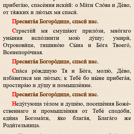
прибега́ю, спа­се́ния иски́й: о Ма́­ти Сло́ва и Де́­во,
от тя́жких и лю́тых мя спа­си́.
Пре­свя­та́я Бо­го­ро́­ди­це, спа­си́ нас.
Страсте́й мя смуща́ют прило́зи, мно́гаго
уны́ния испо́лнити мою́ ду́шу; умири́,
Отрокови́це, тишино́ю Сы́­на и Бо́­га Твоего́,
Всенепоро́чная.
Пре­свя­та́я Бо­го­ро́­ди­це, спа­си́ нас.
Спа́­са ро́ждшую Тя и Бо́­га, молю́, Де́­во,
изба́витися ми лю́тых; к Тебе́ бо ны́не прибега́я,
простира́ю и ду́шу и помышле́ние.
Пре­свя­та́я Бо­го­ро́­ди­це, спа­си́ нас.
Неду́гующа те́лом и душе́ю, посеще́ния Бо­же́­
ст­веннаго и промышле́ния от Тебе́ сподо́би,
еди́на Бо­гома́­ти, я́ко бла­га́я, Бла­га́го же
Роди́тельница.