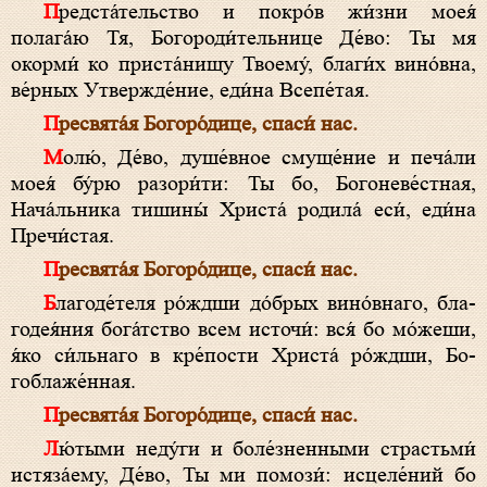
Предста́тельство и покро́в жи́зни моея́
полага́ю Тя, Бо­городи́тельнице Де́­во: Ты мя
окорми́ ко приста́нищу Твоему́, бла­ги́х вино́вна,
ве́рных Утвержде́ние, еди́на Всепе́тая.
Пре­свя­та́я Бо­го­ро́­ди­це, спа­си́ нас.
Молю́, Де́­во, душе́вное смуще́ние и печа́ли
моея́ бу́рю разори́ти: Ты бо, Бо­гоневе́стная,
Нача́льника тишины́ Хри­ста́ родила́ еси́, еди́на
Пре­чи́с­тая.
Пре­свя­та́я Бо­го­ро́­ди­це, спа­си́ нас.
Бла­годе́теля ро́ждши до́брых вино́внаго, бла­
годея́ния бога́тство всем источи́: вся́ бо мо́жеши,
я́ко си́льнаго в кре́пости Хри­ста́ ро́ждши, Бо­
гобла­же́нная.
Пре­свя­та́я Бо­го­ро́­ди­це, спа­си́ нас.
Лю́тыми неду́ги и боле́зненными страстьми́
истяза́ему, Де́­во, Ты ми помози́: исцеле́ний бо