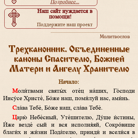
Подробнее...
Наш сайт нуждается в
помощи!
Поддержите наш проект
Подробнее...
Молитвослов
Трехканонник. Объединенные
каноны Спасителю, Божией
Матери и Ангелу Хранителю
Начало:
Моли́твами святы́х оте́ц на́ших, Го́споди
Иису́се Христе́, Бо́же наш, поми́луй нас, ами́нь.
Сла́ва Тебе́, Бо́же наш, сла́ва Тебе́.
Царю́ Небе́сный, Уте́шителю, Ду́ше и́стины,
И́же везде́ сый и вся исполня́яй, Сокро́вище
благи́х и жи́зни Пода́телю, прииди́ и всели́ся в