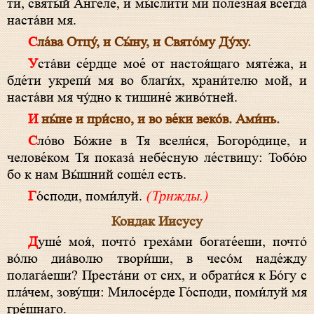
ти, свя­ты́й А́н­ге­ле, и мы́слити ми поле́зная всегда́
наста́ви мя.
Сла́ва От­цу́, и Сы́­ну, и Свя­то́­му Ду́­ху.
Уста́ви се́рдце мое́ от настоя́щаго мяте́жа, и
бде́ти укрепи́ мя во бла­ги́х, храни́телю мой, и
наста́ви мя чу́дно к тишине́ живо́тней.
И ны́не и при́сно, и во ве́ки веко́в. Ами́нь.
Сло́во Бо́­жие в Тя всели́ся, Бо­го­ро́­ди­це, и
челове́ком Тя показа́ не­бе́с­ную ле́ствицу: Тобо́ю
бо к нам Вы́шний соше́л есть.
Го́споди, поми́луй.
(Трижды.)
Кондак Иисусу
Душе́ моя́, почто́ греха́ми богате́еши, почто́
во́лю диа́волю твори́ши, в чесо́м наде́жду
полага́еши? Преста́ни от сих, и обрати́ся к Бо́­гу с
пла́чем, зову́щи: Ми­ло­се́р­де Го́с­по­ди, поми́луй мя
гре́шнаго.