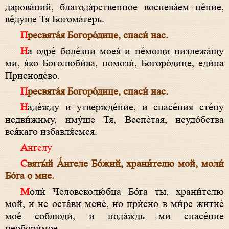
дарова́ний, бла­года́рственное воспева́ем пе́ние,
ве́дуще Тя Бо­гома́­те­рь.
Пре­свя­та́я Бо­го­ро́­ди­це, спа­си́ нас.
На одре́ боле́зни моея́ и не́мощи низлежа́щу
ми, я́ко Боголюби́ва, помози́, Бо­го­ро́­ди­це, еди́на
При­сно­де́­во.
Пре­свя­та́я Бо­го­ро́­ди­це, спа­си́ нас.
Наде́жду и утвержде́ние, и спа­се́ния сте́ну
недви́жиму, иму́ще Тя, Всепе́тая, неудо́бства
вся́каго избавля́емся.
Ангелу
Свя­ты́й А́н­ге­ле Бо́­жий, храни́телю мой, моли́
Бо́­га о мне.
Моли́ Че­ло­веколю́бца Бо́­га ты, храни́телю
мой, и не оста́ви мене́, но при́сно в ми́ре житие́
мое́ соблюди́, и пода́ждь ми спа­се́ние
необори́мое.