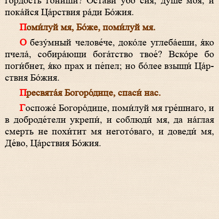
го́рдость го́ниши? Оста́ви у́бо сия́, душе́ моя́, и
пока́йся Ца́р­ст­вия ра́ди Бо́­жия.
Поми́луй мя, Бо́­же, поми́луй мя.
О безу́мный челове́че, доко́ле углеба́еши, я́ко
пчела́, собира́ющи бога́тство твое́? Вско́ре бо
поги́бнет, я́ко прах и пе́пел; но бо́лее взыщи́ Ца́р­
ст­вия Бо́­жия.
Пре­свя­та́я Бо­го­ро́­ди­це, спа­си́ нас.
Гос­по­же́ Бо­го­ро́­ди­це, поми́луй мя гре́шнаго, и
в доброде́тели укрепи́, и соблюди́ мя, да на́глая
смерть не похи́тит мя негото́ваго, и доведи́ мя,
Де́­во, Ца́р­ст­вия Бо́­жия.