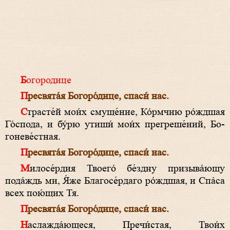
Богородице
Пре­свя­та́я Бо­го­ро́­ди­це, спа­си́ нас.
Страсте́й мои́х смуще́ние, Ко́рмчию ро́ждшая
Го́с­по­да, и бу́рю утиши́ мои́х прегреше́ний, Бо­
гоневе́стная.
Пре­свя­та́я Бо­го­ро́­ди­це, спа­си́ нас.
Ми­ло­се́р­дия Твоего́ бе́здну призыва́ющу
пода́ждь ми, Я́же Бла­госе́рдаго ро́ждшая, и Спа́­са
всех пою́щих Тя.
Пре­свя­та́я Бо­го­ро́­ди­це, спа­си́ нас.
Наслажда́ющеся, Пре­чи́с­тая, Твои́х