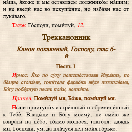
на́ша, я́коже и мы оставля́ем должнико́м на́шим;
и не введи́ нас во искуше́ние, но изба́ви нас от
лука́ваго.
Таже:
Го́споди, поми́луй,
12.
Трехканонник
Канон покаянный, Господу, глас 6-
й
Песнь 1
Ирмос: Я́ко по су́ху пешеше́ствовав Из­ра́­иль, по
бе́здне стопа́ми, гони́теля фарао́на ви́дя потопля́ема,
Бо́­гу побе́дную песнь пои́м, вопия́ше.
Припев:
Поми́луй мя, Бо́­же, поми́луй мя.
Ны́не приступи́х аз гре́шный и обремене́нный
к Тебе́, Вла­ды́це и Бо́­гу моему́; не сме́ю же
взира́ти на не́­бо, то́кмо молю́ся, глаго́ля: даждь
ми, Го́с­по­ди, ум, да пла́чуся дел мои́х го́рько.