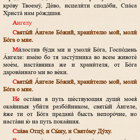
кро́ву Твоему́, Де́­во, исцели́ти сподо́би, Спа́­са
Хри­ста́ нам ро́ждшая.
Ангелу
Свя­ты́й А́н­ге­ле Бо́­жий, храни́телю мой, моли́
Бо́­га о мне.
Ми́­ло­стив бу́ди ми и умоли́ Бо́­га, Гос­по́­день
А́н­ге­ле: име́ю бо тя засту́пника во всем животе́
мое́м, наста́вника же и храни́теля, от Бо́­га
дарова́ннаго ми во ве́ки.
Свя­ты́й А́н­ге­ле Бо́­жий, храни́телю мой, моли́
Бо́­га о мне.
Не оста́ви в путь ше́ствующия души́ моея́
окая́нныя уби́ти разбо́йником, свя­ты́й А́н­ге­ле,
я́же ти от Бо́­га предана́ бысть непоро́чне, но
наста́ви ю́ на путь покая́ния.
Сла́ва От­цу́, и Сы́­ну, и Свя­то́­му Ду́­ху.