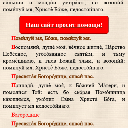
си́льнии и млади́и умира́ют; но возопи́й:
поми́луй мя, Хри­сте́ Бо́­же, недосто́йнаго.
Наш сайт просит помощи!
Поми́луй мя, Бо́­же, поми́луй мя.
Воспомяни́, душе́ моя́, ве́чное житие́, Ца́р­ст­во
Не­бе́с­ное, угото́ванное свя­ты́м, и тьму
кроме́шнюю, и гнев Бо́­жий злым, и возопи́й:
поми́луй мя, Хри­сте́ Бо́­же, недосто́йнаго.
Пре­свя­та́я Бо­го­ро́­ди­це, спа­си́ нас.
Припади́, душе́ моя́, к Бо́­жией Ма́­те­ри, и
помоли́ся Той: есть бо ско́рая Помо́щница
ка́ющимся, умо́лит Сы́­на Хри­ста́ Бо́­га, и
поми́лует мя недосто́йнаго.
Богородице
Пре­свя­та́я Бо­го­ро́­ди­це, спа­си́ нас.