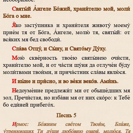
Свя­ты́й А́н­ге­ле Бо́­жий, храни́телю мой, моли́
Бо́­га о мне.
Я́ко засту́пника и храни́теля животу́ моему́
прие́м тя от Бо́­га, А́н­ге­ле, молю́ тя, свя­ты́й: от
вся́ких мя бед свободи́.
Сла́ва От­цу́, и Сы́­ну, и Свя­то́­му Ду́­ху.
Мою́ скве́рность твое́ю свя­ты́нею очи́сти,
храни́телю мой, и от ча́сти шу́ия да отлуче́н бу́ду
мо­ли́т­вами твои́ми, и прича́стник сла́вы явлю́ся.
И ны́не и при́сно, и во ве́ки веко́в. Ами́нь.
Недоуме́ние предлежи́т ми от обыше́дших мя
зол, Пре­чи́с­тая, но изба́ви мя от них ско́ро: к Тебе́
бо еди́ней прибего́х.
Песнь 5
Ирмос: Бо́­жиим све́том Твои́м, Бла́­же,
у́тренюющих Ти ду́ши любо́вию озари́, молю́ся, Тя