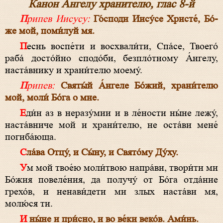
Канон Ангелу хранителю, глас 8-й
Припев Иисусу:
Го́споди Ии­су́­се Хри­сте́, Бо́­
же мой, поми́луй мя.
Песнь воспе́ти и восхвали́ти, Спа́­се, Твоего́
раба́ досто́йно сподо́би, безпло́тному А́н­ге­лу,
наста́внику и храни́телю моему́.
Припев:
Свя­ты́й А́н­ге­ле Бо́­жий, храни́телю
мой, моли́ Бо́­га о мне.
Еди́н аз в неразу́мии и в ле́ности ны́не лежу́,
наста́вниче мой и храни́телю, не оста́ви мене́
погиба́юща.
Сла́ва От­цу́, и Сы́­ну, и Свя­то́­му Ду́­ху.
Ум мой твое́ю мо­ли́т­вою напра́ви, твори́ти ми
Бо́­жия повеле́ния, да получу́ от Бо́­га отда́ние
грехо́в, и ненави́дети ми злых наста́ви мя,
молю́ся ти.
И ны́не и при́сно, и во ве́ки веко́в. Ами́нь.