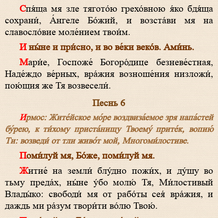
Спя́ща мя зле тягото́ю грехо́вною я́ко бдя́ща
сохрани́, А́н­ге­ле Бо́­жий, и возста́ви мя на
славосло́вие моле́нием твои́м.
И ны́не и при́сно, и во ве́ки веко́в. Ами́нь.
Ма­ри́е, Гос­по­же́ Бо­го­ро́­ди­це безневе́стная,
Наде́ждо ве́рных, вра́жия возноше́ния низложи́,
пою́щия же Тя возвесели́.
Песнь 6
Ирмос: Жите́йское мо́ре воздвиза́емое зря напа́стей
бу́рею, к ти́хому приста́нищу Твоему́ прите́к, вопию́
Ти: возведи́ от тли живо́т мой, Многоми́­ло­стиве.
Поми́луй мя, Бо́­же, поми́луй мя.
Житие́ на земли́ блу́дно пожи́х, и ду́шу во
тьму преда́х, ны́не у́бо молю́ Тя, Ми́­ло­стивый
Вла­ды́ко: свободи́ мя от рабо́ты сея́ вра́жия, и
даждь ми ра́зум твори́ти во́лю Твою́.