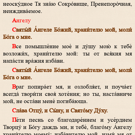
неоску́дное Тя зна́ю Сокро́вище, Пренепоро́чная,
неиждива́емое.
Ангелу
Свя­ты́й А́н­ге­ле Бо́­жий, храни́телю мой, моли́
Бо́­га о мне.
Все помышле́ние мое́ и ду́шу мою́ к тебе́
возложи́х, храни́телю мой: ты от вся́кия мя
напа́сти вра́жия изба́ви.
Свя­ты́й А́н­ге­ле Бо́­жий, храни́телю мой, моли́
Бо́­га о мне.
Враг попира́ет мя, и озлобля́ет, и поуча́ет
всегда́ твори́ти своя́ хоте́ния; но ты, наста́вниче
мой, не оста́ви мене́ погиба́юща.
Сла́ва От­цу́, и Сы́­ну, и Свя­то́­му Ду́­ху.
Пе́ти песнь со бла­годаре́нием и усе́рдием
Творцу́ и Бо́­гу даждь ми, и тебе́, бла­го́му А́н­ге­лу
храни́телю моему́: изба́вителю мой, изми́ мя от