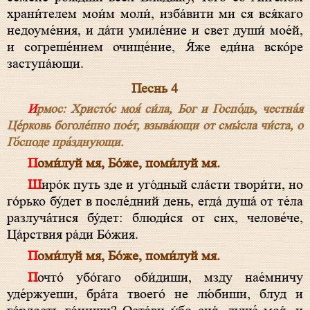
храни́телем мои́м моли́, изба́вити ми ся вся́каго
недоуме́ния, и да́ти умиле́ние и свет души́ мое́й,
и согреше́нием очище́ние, Я́же еди́на вско́ре
заступа́ющи.
Песнь 4
Ирмос: Хри­сто́с моя́ си́ла, Бог и Гос­по́дь, че­ст­на́я
Це́р­ковь бо­голе́пно пое́т, взыва́ющи от смы́сла чи́ста, о
Го́с­по­де пра́зднующи.
Поми́луй мя, Бо́­же, поми́луй мя.
Широ́к путь зде и уго́дный сла́сти твори́ти, но
го́рько бу́дет в после́дний день, егда́ душа́ от те́ла
разлуча́тися бу́дет: блюди́ся от сих, челове́че,
Ца́р­ст­вия ра́ди Бо́­жия.
Поми́луй мя, Бо́­же, поми́луй мя.
Почто́ убо́гаго оби́диши, мзду нае́мничу
уде́ржуеши, бра́та твоего́ не лю́биши, блуд и