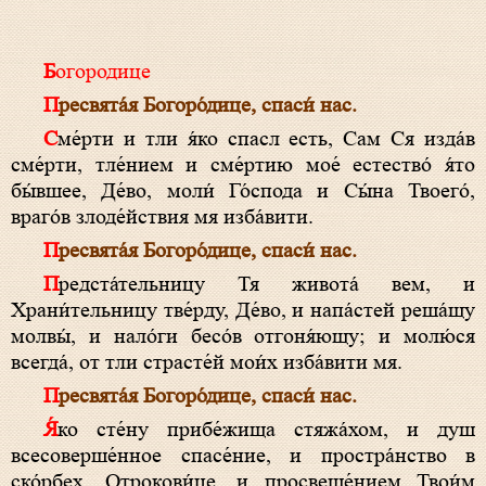
Богородице
Пре­свя­та́я Бо­го­ро́­ди­це, спа­си́ нас.
Сме́рти и тли я́ко спас­л есть, Сам Ся изда́в
сме́рти, тле́нием и сме́ртию мое́ естество́ я́то
бы́вшее, Де́­во, моли́ Го́с­по­да и Сы́­на Твоего́,
враго́в злоде́йствия мя изба́вити.
Пре­свя­та́я Бо­го­ро́­ди­це, спа­си́ нас.
Предста́тельницу Тя живота́ вем, и
Храни́тельницу тве́рду, Де́­во, и напа́стей реша́щу
молвы́, и нало́ги бесо́в отгоня́ющу; и молю́ся
всегда́, от тли страсте́й мои́х изба́вити мя.
Пре­свя­та́я Бо­го­ро́­ди­це, спа­си́ нас.
Я́ко сте́ну прибе́жища стяжа́хом, и душ
всесоверше́нное спа­се́ние, и простра́нство в
ско́рбех, Отрокови́це, и просвеще́нием Твои́м