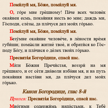
Поми́луй мя, Бо́­же, поми́луй мя.
О, го́ре мне гре́шному! Па́че всех челове́к
окая́нен есмь, покая́ния несть во мне; даждь ми,
Го́с­по­ди, сле́зы, да пла́чуся дел мои́х го́рько.
Поми́луй мя, Бо́­же, поми́луй мя.
Безу́мне окая́нне челове́че, в ле́ности вре́мя
губи́ши; помы́сли житие́ твое́, и обрати́ся ко Го́с­
по­ду Бо́­гу, и пла́чися о де́лех твои́х го́рько.
Пре­свя­та́я Бо­го­ро́­ди­це, спа­си́ нас.
Ма́­ти Бо́­жия Пре­чи́с­тая, воззри́ на мя
гре́шнаго, и от се́ти диа́воли изба́ви мя, и на путь
покая́ния наста́ви мя, да пла́чуся дел мои́х
го́рько.
Канон Богородице, глас 8-й
Припев:
Пре­свя­та́я Бо­го­ро́­ди­це, спа­си́ нас.
Мно́гими содержи́мь напа́стьми, к Тебе́