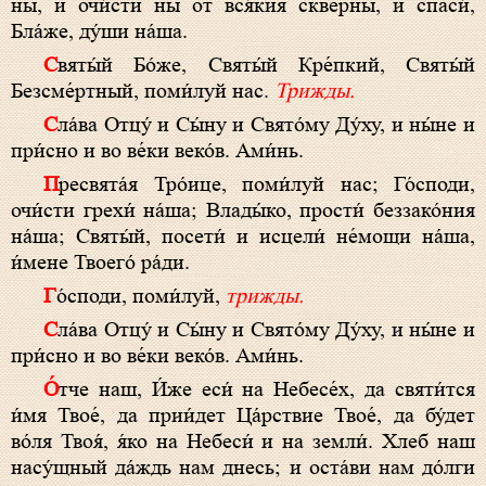
ны, и очи́сти ны от вся́кия скве́рны, и спаси́,
Бла́же, ду́ши на́ша.
Святы́й Бо́же, Святы́й Кре́пкий, Святы́й
Безсме́ртный, поми́луй нас.
Трижды.
Сла́ва Отцу́ и Сы́ну и Свято́му Ду́ху, и ны́не и
при́сно и во ве́ки веко́в. Ами́нь.
Пресвята́я Тро́ице, поми́луй нас; Го́споди,
очи́сти грехи́ на́ша; Влады́ко, прости́ беззако́ния
на́ша; Святы́й, посети́ и исцели́ не́мощи на́ша,
и́мене Твоего́ ра́ди.
Го́споди, поми́луй,
трижды.
Сла́ва Отцу́ и Сы́ну и Свято́му Ду́ху, и ны́не и
при́сно и во ве́ки веко́в. Ами́нь.
О́тче наш, И́же еси́ на Небесе́х, да святи́тся
и́мя Твое́, да прии́дет Ца́рствие Твое́, да бу́дет
во́ля Твоя́, я́ко на Небеси́ и на земли́. Хлеб наш
насу́щный да́ждь нам днесь; и оста́ви нам до́лги