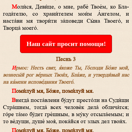
Моли́ся, Де­ви́це, о мне, рабе́ Твое́м, ко Бла­
года́телю, со храни́телем мои́м А́н­ге­лом, и
наста́ви мя твори́ти за́поведи Сы́­на Твоего́, и
Творца́ моего́.
Наш сайт просит помощи!
Песнь 3
Ирмос: Несть свят, я́коже Ты, Го́с­по­ди Бо́­же мой,
вознесы́й рог ве́рных Твои́х, Бла́­же, и утверди́вый нас
на ка́мени испове́дания Твоего́.
Поми́луй мя, Бо́­же, поми́луй мя.
Внегда́ поста́влени бу́дут престо́ли на Суди́щи
Стра́шнем, тогда́ всех челове́к дела́ облича́тся;
го́ре та́мо бу́дет гре́шным, в му́ку отсыла́емым; и
то ве́дущи, душе́ моя́, пока́йся от злых дел твои́х.
Поми́луй мя, Бо́­же, поми́луй мя.