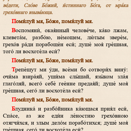
ве́дети, Сло́ве Бо́­жий, и́стиннаго Бо́­га, от мра́ка
грехо́внаго взыва́юща.
Поми́луй мя, Бо́­же, поми́луй мя.
Воспомяни́, окая́нный челове́че, ка́ко лжам,
клевета́м, разбо́ю, не́мощем, лю́тым звере́м,
грехо́в ра́ди порабоще́н еси́; душе́ моя́ гре́шная,
того́ ли восхоте́ла еси́?
Поми́луй мя, Бо́­же, поми́луй мя.
Трепе́щут ми у́ди, все́ми бо сотвори́х вину́:
очи́ма взира́яй, уши́ма слы́шай, язы́ком зла́я
глаго́ляй, всего́ себе́ гее́нне предая́й; душе́ моя́
гре́шная, сего́ ли восхоте́ла еси́?
Поми́луй мя, Бо́­же, поми́луй мя.
Блудника́ и разбо́йника ка́ющася прия́л еси́,
Спа́­се, аз же еди́н ле́ностию грехо́вною
отягчи́хся, и злым дело́м порабо́тихся; душе́ моя́
гре́шная, сего́ ли восхоте́ла еси́?