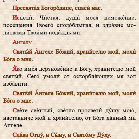
Пре­свя­та́я Бо­го­ро́­ди­це, спа­си́ нас.
Исцели́, Чи́с­тая, души́ моея́ неможе́ние,
посеще́ния Твоего́ сподо́бльшая, и здра́вие мо­
ли́т­вами Твои́ми пода́ждь ми.
Ангелу
Свя­ты́й А́н­ге­ле Бо́­жий, храни́телю мой, моли́
Бо́­га о мне.
Я́ко име́я дерзнове́ние к Бо́­гу, храни́телю мой
свя­ты́й, Сего́ умоли́ от оскорбля́ющих мя зол
изба́вити.
Свя­ты́й А́н­ге­ле Бо́­жий, храни́телю мой, моли́
Бо́­га о мне.
Све́те све́тлый, све́тло просвети́ ду́шу мою́,
наста́вниче мой и храни́телю, от Бо́­га да́нный ми
А́н­ге­ле.
Сла́ва От­цу́, и Сы́­ну, и Свя­то́­му Ду́­ху.