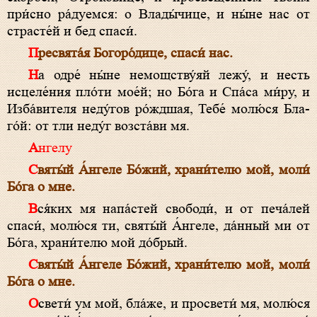
при́сно ра́дуемся: о Вла­ды́­чи­це, и ны́не нас от
страсте́й и бед спа­си́.
Пре­свя­та́я Бо­го­ро́­ди­це, спа­си́ нас.
На одре́ ны́не немощству́яй лежу́, и несть
исцеле́ния пло́ти мое́й; но Бо́­га и Спа́­са ми́ру, и
Изба́вителя неду́гов ро́ждшая, Тебе́ молю́ся Бла­
го́й: от тли неду́г возста́ви мя.
Ангелу
Свя­ты́й А́н­ге­ле Бо́­жий, храни́телю мой, моли́
Бо́­га о мне.
Вся́ких мя напа́стей свободи́, и от печа́лей
спа­си́, молю́ся ти, свя­ты́й А́н­ге­ле, да́нный ми от
Бо́­га, храни́телю мой до́брый.
Свя­ты́й А́н­ге­ле Бо́­жий, храни́телю мой, моли́
Бо́­га о мне.
Освети́ ум мой, бла́­же, и просвети́ мя, молю́ся