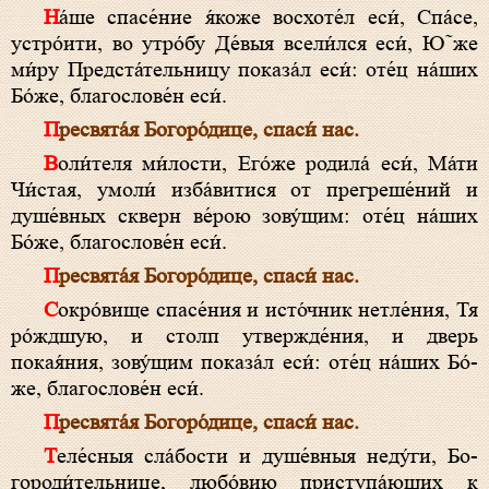
На́ше спа­се́ние я́коже восхоте́л еси́, Спа́­се,
устро́ити, во утро́бу Де́­выя всели́лся еси́, Ю˜же
ми́ру Предста́тельницу показа́л еси́: оте́ц на́ших
Бо́­же, бла­гослове́н еси́.
Пре­свя­та́я Бо­го­ро́­ди­це, спа­си́ нас.
Воли́теля ми́­ло­сти, Его́же родила́ еси́, Ма́­ти
Чи́с­тая, умоли́ изба́витися от прегреше́ний и
душе́вных скверн ве́рою зову́щим: оте́ц на́ших
Бо́­же, бла­гослове́н еси́.
Пре­свя­та́я Бо­го­ро́­ди­це, спа­си́ нас.
Сокро́вище спа­се́ния и исто́чник нетле́ния, Тя
ро́ждшую, и столп утвержде́ния, и дверь
покая́ния, зову́щим показа́л еси́: оте́ц на́ших Бо́­
же, бла­гослове́н еси́.
Пре­свя­та́я Бо­го­ро́­ди­це, спа­си́ нас.
Теле́сныя сла́бости и душе́вныя неду́ги, Бо­
городи́тельнице, любо́вию приступа́ющих к