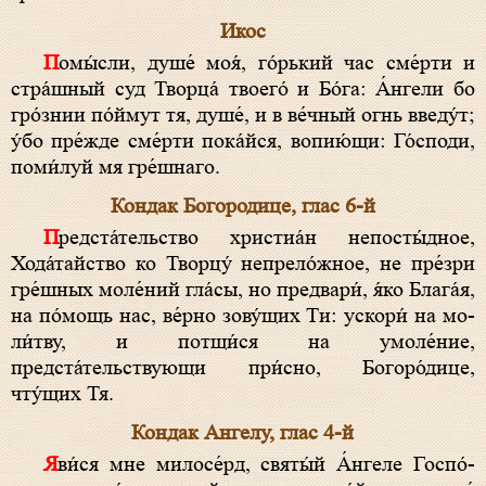
Икос
Помы́сли, душе́ моя́, го́рький час сме́рти и
стра́шный суд Творца́ твоего́ и Бо́­га: А́н­ге­ли бо
гро́знии по́ймут тя, душе́, и в ве́чный огнь введу́т;
у́бо пре́жде сме́рти пока́йся, вопию́щи: Го́с­по­ди,
поми́луй мя гре́шнаго.
Кондак Богородице, глас 6-й
Предста́тельство хри­стиа́н непосты́дное,
Хода́тайство ко Творцу́ непрело́жное, не пре́зри
гре́шных моле́ний гла́сы, но предвари́, я́ко Бла­га́я,
на по́мощь нас, ве́рно зову́щих Ти: ускори́ на мо­
ли́т­ву, и потщи́ся на умоле́ние,
предста́тельствующи при́сно, Бо­го­ро́­ди­це,
чту́щих Тя.
Кондак Ангелу, глас 4-й
Яви́ся мне ми­ло­се́р­д, свя­ты́й А́н­ге­ле Гос­по́­