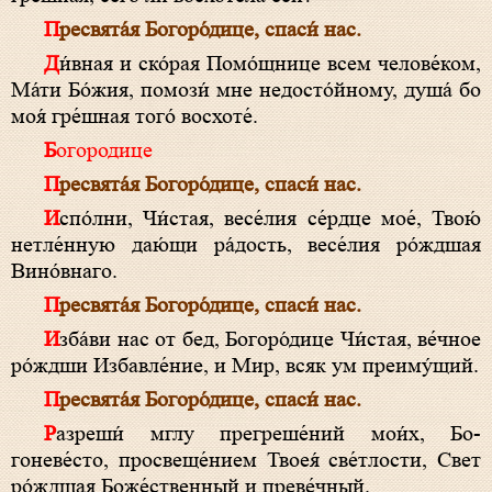
Пре­свя­та́я Бо­го­ро́­ди­це, спа­си́ нас.
Ди́вная и ско́рая Помо́щнице всем челове́ком,
Ма́­ти Бо́­жия, помози́ мне недосто́йному, душа́ бо
моя́ гре́шная того́ восхоте́.
Богородице
Пре­свя­та́я Бо­го­ро́­ди­це, спа­си́ нас.
Испо́лни, Чи́с­тая, весе́лия се́рдце мое́, Твою́
нетле́нную даю́щи ра́дость, весе́лия ро́ждшая
Вино́внаго.
Пре­свя­та́я Бо­го­ро́­ди­це, спа­си́ нас.
Изба́ви нас от бед, Бо­го­ро́­ди­це Чи́с­тая, ве́чное
ро́ждши Избавле́ние, и Мир, всяк ум преиму́щий.
Пре­свя­та́я Бо­го­ро́­ди­це, спа­си́ нас.
Разреши́ мглу прегреше́ний мои́х, Бо­
гоневе́сто, просвеще́нием Твоея́ све́тлости, Свет
ро́ждшая Бо­же́­ст­венный и преве́чный.