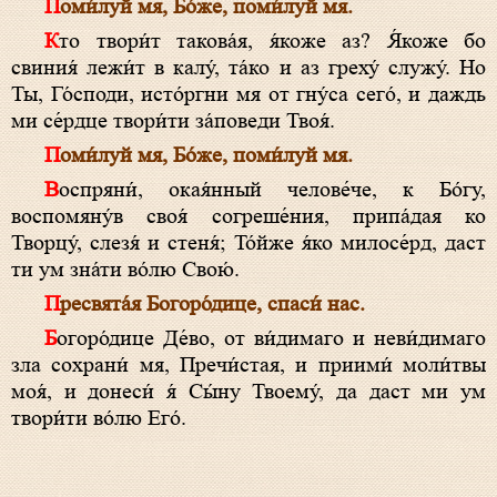
Поми́луй мя, Бо́­же, поми́луй мя.
Кто твори́т такова́я, я́коже аз? Я́коже бо
свиния́ лежи́т в калу́, та́ко и аз греху́ служу́. Но
Ты, Го́с­по­ди, исто́ргни мя от гну́са сего́, и даждь
ми се́рдце твори́ти за́поведи Твоя́.
Поми́луй мя, Бо́­же, поми́луй мя.
Воспряни́, окая́нный челове́че, к Бо́­гу,
воспомяну́в своя́ согреше́ния, припа́дая ко
Творцу́, слезя́ и стеня́; То́йже я́ко ми­ло­се́р­д, даст
ти ум зна́ти во́лю Свою́.
Пре­свя­та́я Бо­го­ро́­ди­це, спа­си́ нас.
Бо­го­ро́­ди­це Де́­во, от ви́димаго и неви́димаго
зла сохрани́ мя, Пре­чи́с­тая, и приими́ мо­ли́т­вы
моя́, и донеси́ я́ Сы́­ну Твоему́, да даст ми ум
твори́ти во́лю Его́.