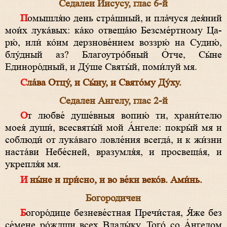
Седален Иисусу, глас 6-й
Помышля́ю день стра́шный, и пла́чуся дея́ний
мои́х лука́вых: ка́ко отвеща́ю Безсме́ртному Ца­
рю́, или́ ко́им дерзнове́нием воззрю́ на Судию́,
блу́дный аз? Бла­гоутро́бный О́т­че, Сы́­не
Единоро́дный, и Ду́­ше Свя­ты́й, поми́луй мя.
Сла́ва От­цу́, и Сы́­ну, и Свя­то́­му Ду́­ху.
Седален Ангелу, глас 2-й
От любве́ душе́вныя вопию́ ти, храни́телю
моея́ души́, все­свя­ты́й мой А́н­ге­ле: покры́й мя и
соблюди́ от лука́ваго ловле́ния всегда́, и к жи́зни
наста́ви Не­бе́с­ней, вразумля́я, и просвеща́я, и
укрепля́я мя.
И ны́не и при́сно, и во ве́ки веко́в. Ами́нь.
Бо­городичен
Бо­го­ро́­ди­це безневе́стная Пре­чи́с­тая, Я́же без
се́мене ро́ждши всех Вла­ды́ку, Того́ со А́н­ге­лом