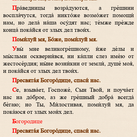
Пра́­вед­ницы возра́дуются, а гре́шнии
воспла́чутся, тогда́ никто́же возмо́жет помощи́
нам, но дела́ на́ша осу́дят нас; те́мже пре́жде
конца́ пока́йся от злых дел твои́х.
Поми́луй мя, Бо́­же, поми́луй мя.
Увы́ мне великогре́шному, и́же де́лы и
мы́сльми оскверни́вся, ни ка́пли слез име́ю от
жестосе́рдия; ны́не возни́кни от земли́, душе́ моя́,
и пока́йся от злых дел твои́х.
Пре­свя­та́я Бо­го­ро́­ди­це, спа­си́ нас.
Се, взыва́ет, Гос­по­же́, Сын Твой, и поуча́ет
нас на до́брое, аз же гре́шный добра́ всегда́
бе́гаю; но Ты, Ми́­ло­стивая, поми́луй мя, да
пока́юся от злых мои́х дел.
Богородице
Пре­свя­та́я Бо­го­ро́­ди­це, спа­си́ нас.