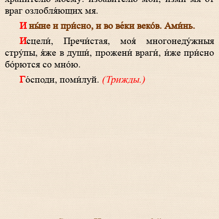
враг озлобля́ющих мя.
И ны́не и при́сно, и во ве́ки веко́в. Ами́нь.
Исцели́, Пре­чи́с­тая, моя́ многонеду́жныя
стру́пы, я́же в души́, прожени́ враги́, и́же при́сно
бо́рются со мно́ю.
Го́споди, поми́луй.
(Трижды.)